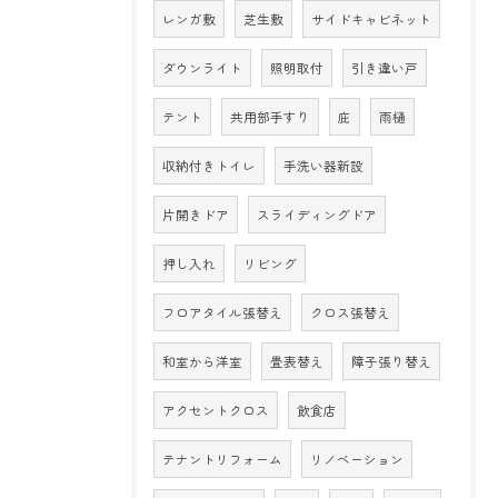
レンガ敷
芝生敷
サイドキャビネット
ダウンライト
照明取付
引き違い戸
テント
共用部手すり
庇
雨樋
収納付きトイレ
手洗い器新設
片開きドア
スライディングドア
押し入れ
リビング
フロアタイル張替え
クロス張替え
和室から洋室
畳表替え
障子張り替え
アクセントクロス
飲食店
テナントリフォーム
リノベーション