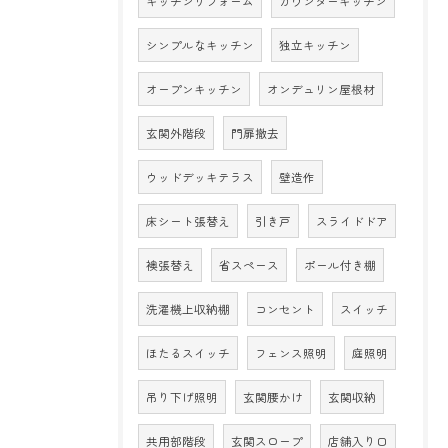
キッチンリフォーム
カウンターキッチン
シンプルなキッチン
独立キッチン
オープンキッチン
オンデュリン屋根材
玄関外階段
門扉撤去
ウッドデッキテラス
壁造作
床シート張替え
引き戸
スライドドア
襖張替え
省スペース
ポール付き棚
洗濯機上収納棚
コンセント
スイッチ
ほたるスイッチ
フェンス照明
庭照明
吊り下げ照明
玄関腰かけ
玄関収納
共用部階段
玄関スロープ
店舗入り口