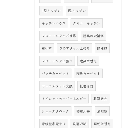
L型キッチン
I型キッチン
キッチンハウス
タカラ キッチン
フローリングキズ補修
建具の穴補修
車いす
フロアタイル上張り
階段錆
フローリング上張り
建具取替え
パンチカーペット
階段カーペット
サーモスタット交換
紙巻き器
トイレットペーパーホルダー
靴箱撤去
シューズクローク
和室天井
漆喰壁
漆喰壁家電やけ
洗面収納
照明取替え