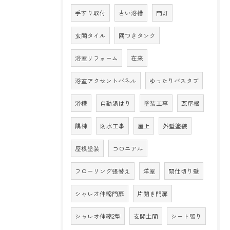
手すり取付
古い浴槽
門灯
玄関タイル
隅つきタンク
浴室リフォーム
在来
浴室アクセントパネル
ゆったりバスタブ
浴槽
自動湯はり
塗装工事
瓦屋根
隅棟
防水工事
屋上
外壁塗装
屋根塗装
コロニアル
フローリング張替え
洋室
間仕切り壁
シャレオ伸縮門扉
片開き門扉
シャレオ伸縮2型
玄関土間
シート張り