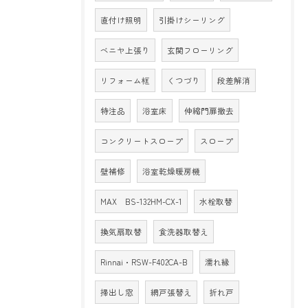
直付け照明
引掛けシーリング
ベニヤ上張り
玄関フローリング
リフォーム框
くつづり
段差解消
特注品
浴室床
伸縮門扉撤去
コンクリートスロープ
スロープ
壁補修
浴室乾燥暖房機
MAX BS-132HM-CX-1
水栓取替
換気扇取替
食洗器取替え
Rinnai・RSW-F402CA-B
濡れ縁
掃出し窓
網戸張替え
折れ戸