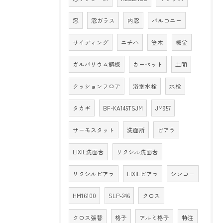
窓
窓ガラス
内窓
バルコニー
サイディング
ニチハ
笠木
板金
ガルバリウム鋼板
カーペット
土間
クッションフロア
浴室水栓
水栓
タカギ
BF-KA145TSJM
JM957
サーモスタット
洗面所
ピアラ
LIXIL洗面台
リクシル洗面台
リクシルピアラ
LIXILピアラ
シンコー
HM16100
SLP-246
クロス
クロス張替
格子
アルミ格子
特注