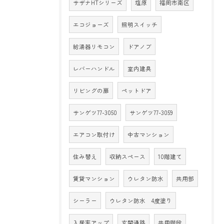
サザナHTシリーズ
塩原
福岡市南区
エコジョーズ
照明スイッチ
給湯器リモコン
ドアノブ
レバーハンドル
室内建具
リビングの扉
ペットドア
サンゲツ77-3050
サンゲツ77-3059
エアコン取付け
中古マンション
住み替え
収納スペース
10階建て
賃貸マンション
ウレタン防水
共用部
シーラー
ウレタン防水 4度塗り
入居率アップ
玄関通路
共用階段