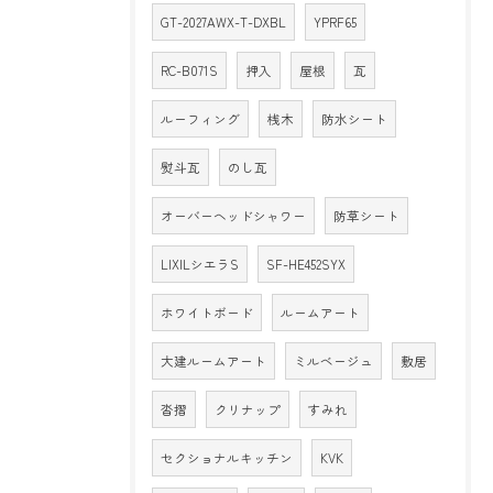
GT-2027AWX-T-DXBL
YPRF65
RC-B071S
押入
屋根
瓦
ルーフィング
桟木
防水シート
熨斗瓦
のし瓦
オーバーヘッドシャワー
防草シート
LIXILシエラS
SF-HE452SYX
ホワイトボード
ルームアート
大建ルームアート
ミルベージュ
敷居
沓摺
クリナップ
すみれ
セクショナルキッチン
KVK