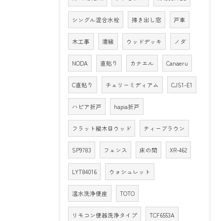
シングル混合水栓
掃き出し窓
戸車
木工事
濡縁
ウッドデッキ
ノダ
NODA
直貼り
カナエル
Canaeru
C直貼り
チェリーミディアム
CJS1-E1
ハピア折戸
hapia折戸
フラット縦木目ウッド
ティーブラウン
SP9783
フェンス
床の間
XR-462
LYT84016
ウォシュレット
温水洗浄便座
TOTO
リモコン便器洗浄タイプ
TCF6553A