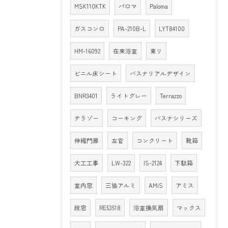
MSK110KTK
パロマ
Paloma
ガスコンロ
PA-210B-L
LYT84100
HM-16092
在来浴室
東リ
ビニル床シート
バスナリアルデザイン
BNR3401
ライトグレー
Terrazzo
テラゾー
コーキング
バスナシリーズ
伸縮門扉
左官
コンクリート
靴箱
大工工事
LW-322
IS-2124
下駄箱
室内窓
三協アルミ
AMiS
アミス
段窓
RE53518
浴室換気扇
マックス