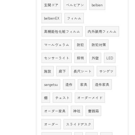
玄関ドア
ベルビアン
belbien
belbienEX
フィルム
高機能性化粧フィルム
内外装用フィルム
マールヴェラム
防犯
防犯対策
センサーライト
照明
外壁
LED
施設
廊下
長尺シート
サンゲツ
sangetsu
造作
家具
造作家具
棚
チェスト
オーダーメイド
オーダー家具
神社
賽銭箱
オーダー
スライドデスク