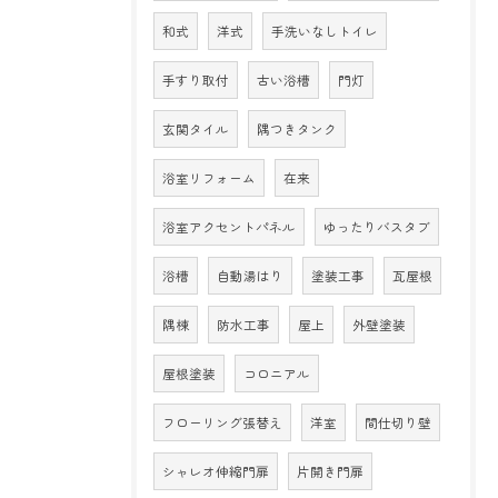
和式
洋式
手洗いなしトイレ
手すり取付
古い浴槽
門灯
玄関タイル
隅つきタンク
浴室リフォーム
在来
浴室アクセントパネル
ゆったりバスタブ
浴槽
自動湯はり
塗装工事
瓦屋根
隅棟
防水工事
屋上
外壁塗装
屋根塗装
コロニアル
フローリング張替え
洋室
間仕切り壁
シャレオ伸縮門扉
片開き門扉