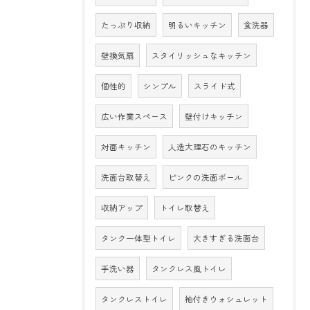
たっぷり収納
明るいキッチン
食洗器
壁換気扇
スタイリッシュなキッチン
個性的
シンプル
スライド式
広い作業スペース
壁付けキッチン
対面キッチン
人造大理石のキッチン
洗面台取替え
ピンクの洗面ボール
収納アップ
トイレ取替え
タンク一体型トイレ
大きすぎる洗面台
手洗い器
タンクレス風トイレ
タンクレストイレ
袖付きウォシュレット