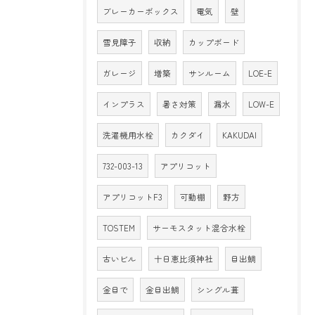
ブレーカーボックス
電気
壁
雪見障子
収納
カップボード
ガレージ
増築
サンルーム
LOE-E
インプラス
暑さ対策
漏水
LOW-E
洗濯機用水栓
カクダイ
KAKUDAI
732-003-13
アプリコット
アプリコットF3
可動棚
野方
TOSTEM
サーモスタット混合水栓
古いビル
十日恵比須神社
目出鯛
金目で
金目出鯛
シングル葺