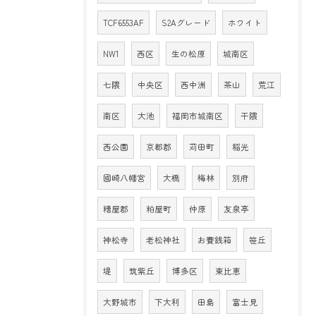
TCF6553AF
S2Aグレード
ホワイト
NW1
西区
生の松原
城南区
七隈
中央区
西中洲
茶山
荒江
南区
大池
福岡市城南区
干隈
西公園
京都郡
苅田町
稲光
國崎八幡宮
大橋
梅林
別府
糟屋郡
粕屋町
仲原
友泉亭
神松寺
老松神社
お賽銭箱
笹丘
堤
筑紫丘
博多区
東比恵
大野城市
下大利
田島
富士見