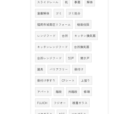
スライドレール
机
事務
解体
倉庫解体
ゴミ
ゴミ処分
福岡市城南区リフォーム
植栽伐採
レンジフード
台所
キッチン換気扇
キッチンレンジフード
台所換気扇
台所レンジフード
引戸
開き戸
建具
バリアフリー
後付け
後付け手すり
CFシート
上張り
アパート
階段
外階段
修理
FUJIOH
フジオー
複層ガラス