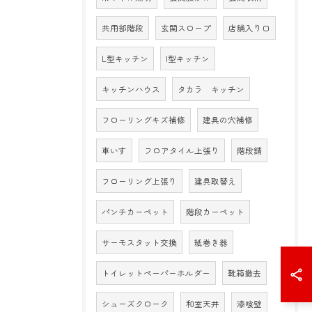
共用部階段
玄関スロープ
店舗入り口
L型キッチン
I型キッチン
キッチンハウス
タカラ キッチン
フローリングキズ補修
建具の穴補修
車いす
フロアタイル上張り
階段錆
フローリング上張り
建具取替え
パンチカーペット
階段カーペット
サーモスタット交換
紙巻き器
トイレットペーパーホルダー
靴箱撤去
シューズクローク
和室天井
漆喰壁