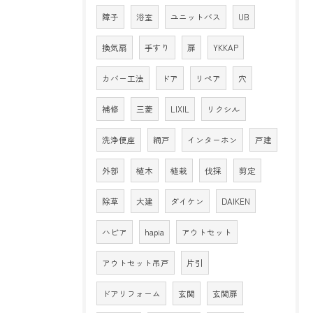
障子
浴室
ユニットバス
UB
換気扇
手すり
扉
YKKAP
カバー工法
ドア
リペア
穴
補修
三菱
LIXIL
リクシル
洗浄便座
網戸
インターホン
戸建
外部
植木
植栽
伐採
剪定
除草
大建
ダイケン
DAIKEN
ハピア
hapia
アウトセット
アウトセット吊戸
片引
ドアリフォーム
玄関
玄関扉