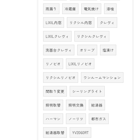
雨漏り
冷蔵庫
電気焼け
漆喰
LIXIL内窓
リクシル内窓
クレヴィ
LIXILクレヴィ
リクシルクレヴィ
洗面台クレヴィ
オリーブ
塩漬け
リノビオ
LIXILリノビオ
リクシルリノビオ
ワンルームマンション
間取り変更
シーリングライト
照明取替
照明交換
給湯器
ハーマン
ノーリツ
都市ガス
給湯器取替
YV2060RT