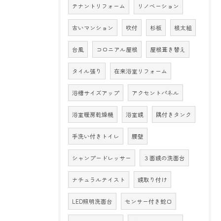
テナントリフォーム
リノベーション
古いマンション
吹付
杉板
根太組
台風
コロニアル屋根
屋根葺き替え
タイル張り
在来浴室リフォーム
浴槽サイズアップ
アクセントパネル
浴室暖房乾燥機
浴室鏡
隅付きタンク
手洗い付きトイレ
腰壁
シャンプードレッサー
３面鏡の洗面台
ナチュラルテイスト
鏡取り付け
LED照明洗面台
センサー付き蛇口