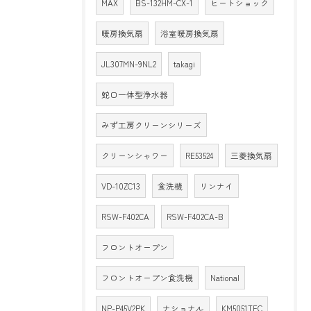
MAX
BS-132HM-CX-1
ヒートショック
暖房換気扇
浴室暖房換気扇
JL307MN-9NL2
takagi
蛇口一体型浄水器
みず工房クリーンシリーズ
クリーンシャワー
RE53524
三菱換気扇
VD-10ZC13
食洗機
リンナイ
RSW-F402CA
RSW-F402CA-B
フロントオープン
フロントオープン食洗機
National
NP-P45V2PK
ナショナル
KM5051TEC