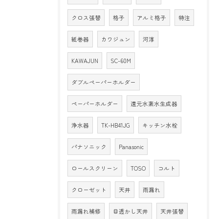
クロス張替
格子
アルミ格子
特注
紙巻器
カワジュン
河淳
KAWAJUN
SC-60M
ダブルペーパーホルダー
ペーパーホルダー
還元水素水生成器
浄水器
TK-HB41JG
キッチン水栓
パナソニック
Panasonic
ロールスクリーン
TOSO
コルト
クローゼット
天井
雨漏れ
雨漏れ補修
目透かし天井
天井張替