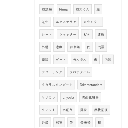
乾燥機
Rinnai
乾太くん
庭
芝生
エクステリア
カウンター
シート
シャッター
ビル
波板
外構
倉庫
駐車場
門
門扉
塗装
ゲート
モルタル
床
内装
フローリング
フロアタイル
タカラスタンダード
Takarastandard
リリカラ
Lilycolor
洗面化粧台
ウィット
水回り
貸家
原状回復
外装
和室
畳
畳表替
襖