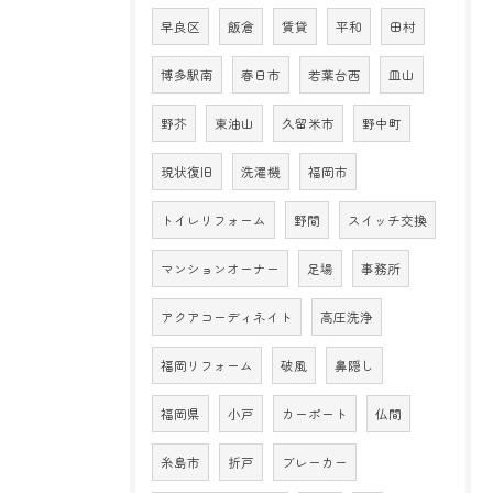
早良区
飯倉
賃貸
平和
田村
博多駅南
春日市
若葉台西
皿山
野芥
東油山
久留米市
野中町
現状復旧
洗濯機
福岡市
トイレリフォーム
野間
スイッチ交換
マンションオーナー
足場
事務所
アクアコーディネイト
高圧洗浄
福岡リフォーム
破風
鼻隠し
福岡県
小戸
カーポート
仏間
糸島市
折戸
ブレーカー