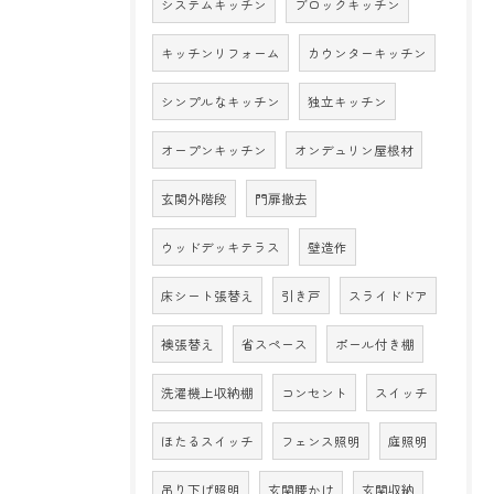
システムキッチン
ブロックキッチン
キッチンリフォーム
カウンターキッチン
シンプルなキッチン
独立キッチン
オープンキッチン
オンデュリン屋根材
玄関外階段
門扉撤去
ウッドデッキテラス
壁造作
床シート張替え
引き戸
スライドドア
襖張替え
省スペース
ポール付き棚
洗濯機上収納棚
コンセント
スイッチ
ほたるスイッチ
フェンス照明
庭照明
吊り下げ照明
玄関腰かけ
玄関収納