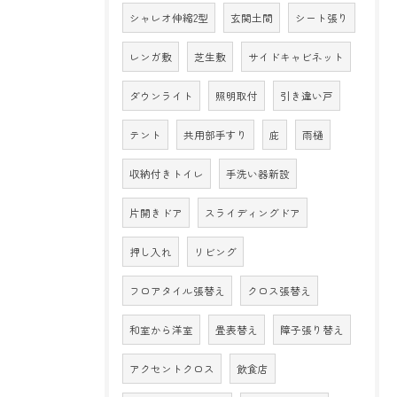
シャレオ伸縮2型
玄関土間
シート張り
レンガ敷
芝生敷
サイドキャビネット
ダウンライト
照明取付
引き違い戸
テント
共用部手すり
庇
雨樋
収納付きトイレ
手洗い器新設
片開きドア
スライディングドア
押し入れ
リビング
フロアタイル張替え
クロス張替え
和室から洋室
畳表替え
障子張り替え
アクセントクロス
飲食店