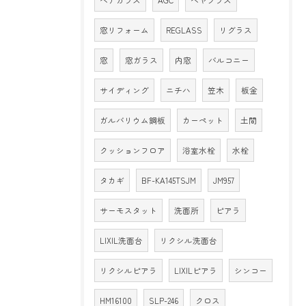
ペアガラス
AGC
ペヤプラス
窓リフォーム
REGLASS
リグラス
窓
窓ガラス
内窓
バルコニー
サイディング
ニチハ
笠木
板金
ガルバリウム鋼板
カーペット
土間
クッションフロア
浴室水栓
水栓
タカギ
BF-KA145TSJM
JM957
サーモスタット
洗面所
ピアラ
LIXIL洗面台
リクシル洗面台
リクシルピアラ
LIXILピアラ
シンコー
HM16100
SLP-246
クロス