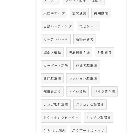
シーラー
ウレタン防水 4度塗り
入居率アップ
玄関通路
共用階段
田島ルーフィング
塩ビシート
カーテンレール
新築戸建て
城南区田島
洗濯機置き場
外部建具
カーポート新設
戸建て駐車場
共用駐車場
マンション駐車場
部屋を広く
トイレ移動
バイク置き場
レンガ敷駐車場
ガスコンロ取替え
IHクッキングヒーター
キッチン取替え
引き出し収納
吊り戸サイズアップ