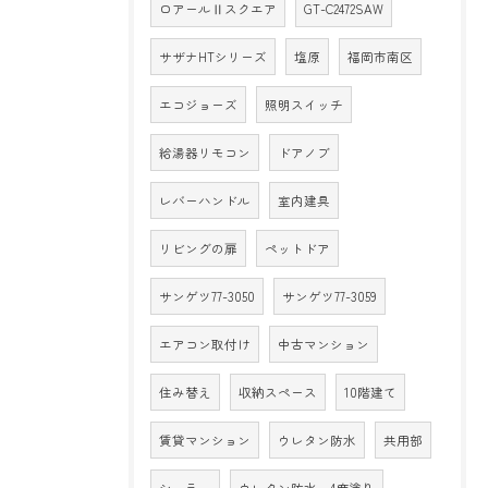
ロアールⅡスクエア
GT-C2472SAW
サザナHTシリーズ
塩原
福岡市南区
エコジョーズ
照明スイッチ
給湯器リモコン
ドアノブ
レバーハンドル
室内建具
リビングの扉
ペットドア
サンゲツ77-3050
サンゲツ77-3059
エアコン取付け
中古マンション
住み替え
収納スペース
10階建て
賃貸マンション
ウレタン防水
共用部