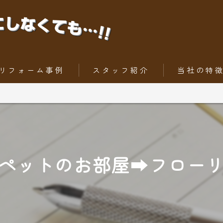
リフォーム事例
スタッフ紹介
当社の特
ちょっとだけリフォーム
内装工事
トータルリフォーム
外壁
屋根
ペットのお部屋➡フロー
水回りリフォー
外構工事・エク