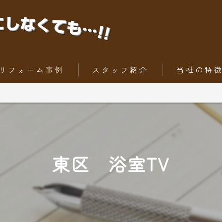
リフォーム事例
スタッフ紹介
当社の特
ちょっとだけリフォーム
内装工事
トータルリフォーム
外壁
屋根
東区 浴室TV
水回りリフォー
外構工事・エク