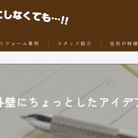
リフォーム事例
スタッフ紹介
当社の特
ちょっとだけリフォーム
内装工事
トータルリフォーム
外壁
屋根
外壁にちょっとしたアイデ
水回りリフォー
外構工事・エク