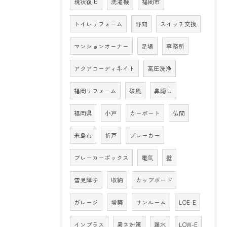
現状復旧
洗濯機
福岡市
トイレリフォーム
野間
スイッチ交換
マンションオーナー
足場
事務所
アクアコーディネイト
高圧洗浄
福岡リフォーム
破風
鼻隠し
福岡県
小戸
カーポート
仏間
糸島市
折戸
ブレーカー
ブレーカーボックス
電気
壁
雪見障子
収納
カップボード
ガレージ
増築
サンルーム
LOE-E
インプラス
暑さ対策
漏水
LOW-E