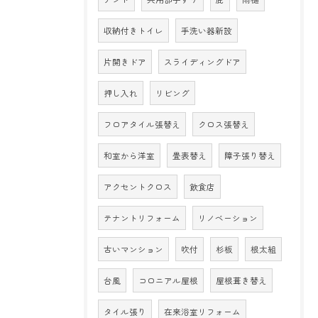
収納付きトイレ
手洗い器新設
片開きドア
スライディングドア
押し入れ
リビング
フロアタイル張替え
クロス張替え
和室から洋室
畳表替え
障子張り替え
アクセントクロス
飲食店
テナントリフォーム
リノベーション
古いマンション
吹付
杉板
根太組
台風
コロニアル屋根
屋根葺き替え
タイル張り
在来浴室リフォーム