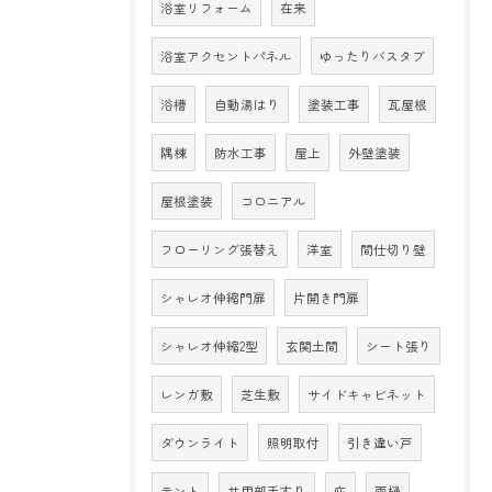
浴室リフォーム
在来
浴室アクセントパネル
ゆったりバスタブ
浴槽
自動湯はり
塗装工事
瓦屋根
隅棟
防水工事
屋上
外壁塗装
屋根塗装
コロニアル
フローリング張替え
洋室
間仕切り壁
シャレオ伸縮門扉
片開き門扉
シャレオ伸縮2型
玄関土間
シート張り
レンガ敷
芝生敷
サイドキャビネット
ダウンライト
照明取付
引き違い戸
テント
共用部手すり
庇
雨樋