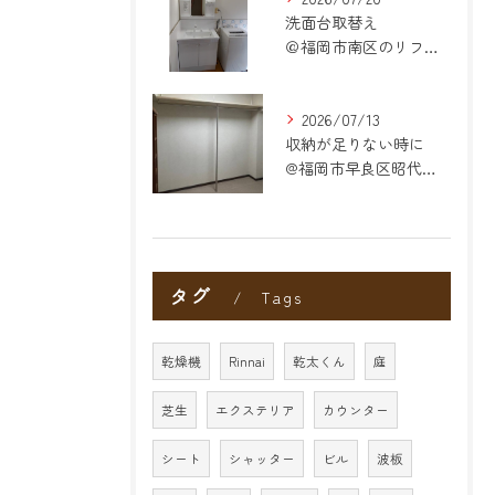
洗面台取替え
＠福岡市南区のリフォーム
2026/07/13
収納が足りない時に
@福岡市早良区昭代のリフォーム
タグ
Tags
乾燥機
Rinnai
乾太くん
庭
芝生
エクステリア
カウンター
シート
シャッター
ビル
波板