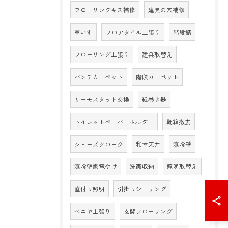
フローリングキズ補修
建具の穴補修
車いす
フロアタイル上張り
階段錆
フローリング上張り
建具取替え
パンチカーペット
階段カーペット
サーモスタット交換
紙巻き器
トイレットペーパーホルダー
靴箱撤去
シューズクローク
和室天井
漆喰壁
漆喰壁家電やけ
洗面収納
照明取替え
直付け照明
引掛けシーリング
ベニヤ上張り
玄関フローリング