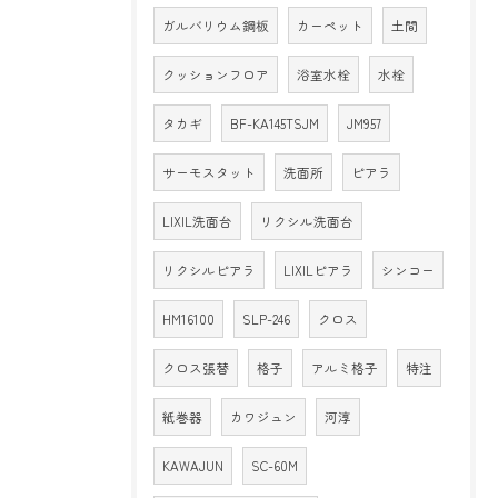
ガルバリウム鋼板
カーペット
土間
クッションフロア
浴室水栓
水栓
タカギ
BF-KA145TSJM
JM957
サーモスタット
洗面所
ピアラ
LIXIL洗面台
リクシル洗面台
リクシルピアラ
LIXILピアラ
シンコー
HM16100
SLP-246
クロス
クロス張替
格子
アルミ格子
特注
紙巻器
カワジュン
河淳
KAWAJUN
SC-60M