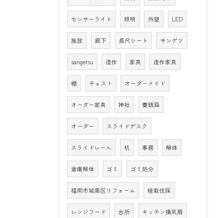
センサーライト
照明
外壁
LED
施設
廊下
長尺シート
サンゲツ
sangetsu
造作
家具
造作家具
棚
チェスト
オーダーメイド
オーダー家具
神社
賽銭箱
オーダー
スライドデスク
スライドレール
机
事務
解体
倉庫解体
ゴミ
ゴミ処分
福岡市城南区リフォーム
植栽伐採
レンジフード
台所
キッチン換気扇