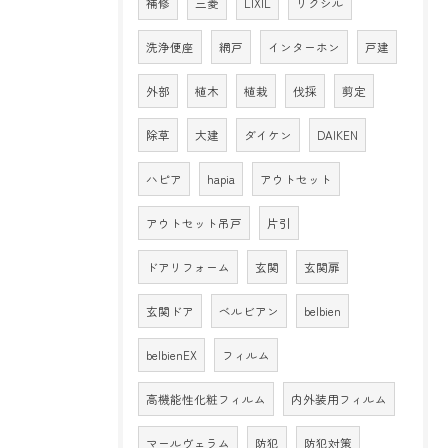
補修
三菱
LIXIL
リクシル
洗浄便座
網戸
インターホン
戸建
外部
植木
植栽
伐採
剪定
除草
大建
ダイケン
DAIKEN
ハピア
hapia
アウトセット
アウトセット吊戸
片引
ドアリフォーム
玄関
玄関扉
玄関ドア
ベルビアン
belbien
belbienEX
フィルム
高機能性化粧フィルム
内外装用フィルム
マールヴェラム
防犯
防犯対策