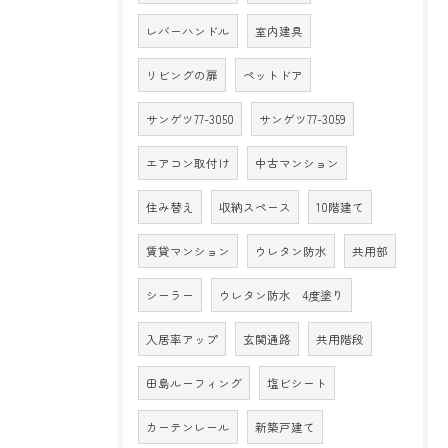
レバーハンドル
室内建具
リビングの扉
ペットドア
サンゲツ77-3050
サンゲツ77-3059
エアコン取付け
中古マンション
住み替え
収納スペース
10階建て
賃貸マンション
ウレタン防水
共用部
シーラー
ウレタン防水 4度塗り
入居率アップ
玄関通路
共用階段
田島ルーフィング
塩ビシート
カーテンレール
新築戸建て