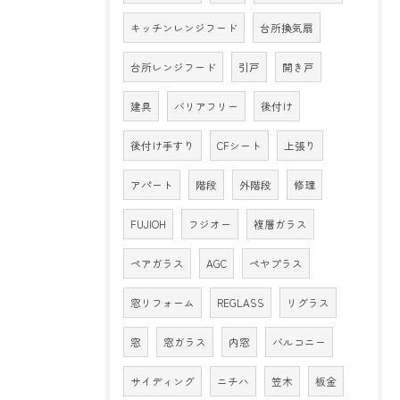
キッチンレンジフード
台所換気扇
台所レンジフード
引戸
開き戸
建具
バリアフリー
後付け
後付け手すり
CFシート
上張り
アパート
階段
外階段
修理
FUJIOH
フジオー
複層ガラス
ペアガラス
AGC
ペヤプラス
窓リフォーム
REGLASS
リグラス
窓
窓ガラス
内窓
バルコニー
サイディング
ニチハ
笠木
板金