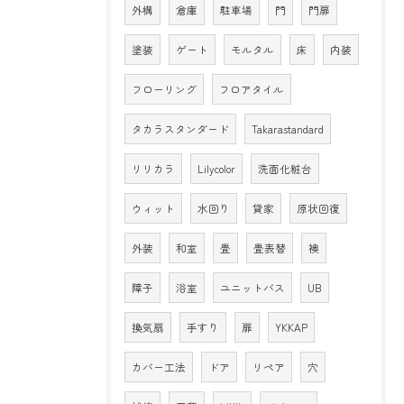
外構
倉庫
駐車場
門
門扉
塗装
ゲート
モルタル
床
内装
フローリング
フロアタイル
タカラスタンダード
Takarastandard
リリカラ
Lilycolor
洗面化粧台
ウィット
水回り
貸家
原状回復
外装
和室
畳
畳表替
襖
障子
浴室
ユニットバス
UB
換気扇
手すり
扉
YKKAP
カバー工法
ドア
リペア
穴