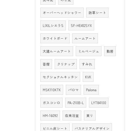
オーバーヘッドシャワー
防草シート
LIXILシエラS
SF-HE452SYX
ホワイトボード
ルームアート
大建ルームアート
ミルベージュ
敷居
沓摺
クリナップ
すみれ
セクショナルキッチン
KVK
MSK110KTK
パロマ
Paloma
ガスコンロ
PA-210B-L
LYT84100
HM-16092
在来浴室
東リ
ビニル床シート
バスナリアルデザイン