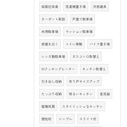
城南区田島
洗濯機置き場
外部建具
カーポート新設
戸建て駐車場
共用駐車場
マンション駐車場
部屋を広く
トイレ移動
バイク置き場
レンガ敷駐車場
ガスコンロ取替え
IHクッキングヒーター
キッチン取替え
引き出し収納
吊り戸サイズアップ
たっぷり収納
明るいキッチン
食洗器
壁換気扇
スタイリッシュなキッチン
個性的
シンプル
スライド式