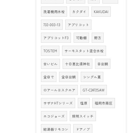
洗濯機用水栓
カクダイ
KAKUDAI
732-003-13
アプリコット
アプリコットF3
可動棚
野方
TOSTEM
サーモスタット混合水栓
古いビル
十日恵比須神社
目出鯛
金目で
金目出鯛
シングル葺
ロアールⅡスクエア
GT-C2472SAW
サザナHTシリーズ
塩原
福岡市南区
エコジョーズ
照明スイッチ
給湯器リモコン
ドアノブ