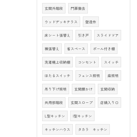
玄関外階段
門扉撤去
ウッドデッキテラス
壁造作
床シート張替え
引き戸
スライドドア
襖張替え
省スペース
ポール付き棚
洗濯機上収納棚
コンセント
スイッチ
ほたるスイッチ
フェンス照明
庭照明
吊り下げ照明
玄関腰かけ
玄関収納
共用部階段
玄関スロープ
店舗入り口
L型キッチン
I型キッチン
キッチンハウス
タカラ キッチン