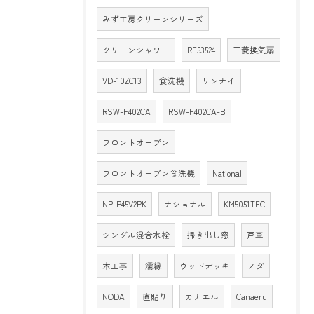
みず工房クリーンシリーズ
クリーンシャワー
RE53524
三菱換気扇
VD-10ZC13
食洗機
リンナイ
RSW-F402CA
RSW-F402CA-B
フロントオープン
フロントオープン食洗機
National
NP-P45V2PK
ナショナル
KM5051TEC
シングル混合水栓
掃き出し窓
戸車
木工事
濡縁
ウッドデッキ
ノダ
NODA
直貼り
カナエル
Canaeru