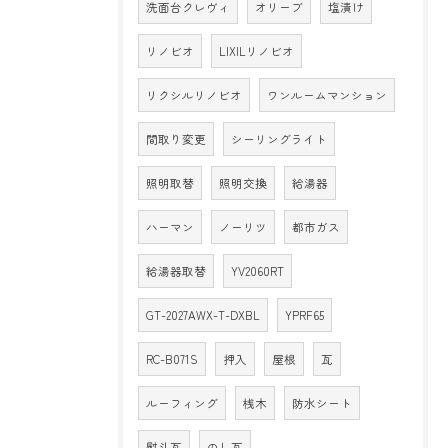
洗面台クレヴィ
オリーブ
塩漬け
リノビオ
LIXILリノビオ
リクシルリノビオ
ワンルームマンション
間取り変更
シーリングライト
照明取替
照明交換
給湯器
ハーマン
ノーリツ
都市ガス
給湯器取替
YV2060RT
GT-2027AWX-T-DXBL
YPRF65
RC-B071S
押入
屋根
瓦
ルーフィング
桟木
防水シート
熨斗瓦
のし瓦