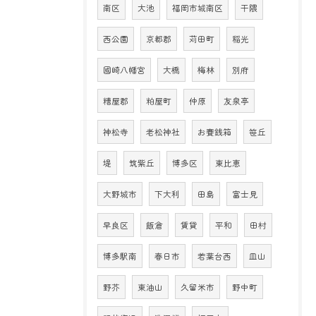
南区
大池
福岡市城南区
干隈
西公園
京都郡
苅田町
稲光
國崎八幡宮
大橋
梅林
別府
糟屋郡
粕屋町
仲原
友泉亭
神松寺
老松神社
お賽銭箱
笹丘
堤
筑紫丘
博多区
東比恵
大野城市
下大利
田島
富士見
早良区
飯倉
賃貸
平和
田村
博多駅南
春日市
若葉台西
皿山
野芥
東油山
久留米市
野中町