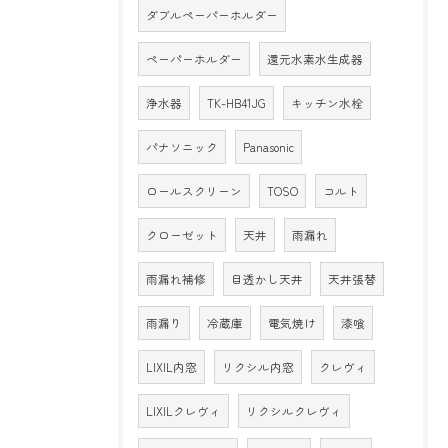
ダブルペーパーホルダー
ペーパーホルダー
還元水素水生成器
浄水器
TK-HB41JG
キッチン水栓
パナソニック
Panasonic
ロールスクリーン
TOSO
コルト
クローゼット
天井
雨漏れ
雨漏れ補修
目透かし天井
天井張替
雨漏り
冷蔵庫
電気焼け
漆喰
LIXIL内窓
リクシル内窓
クレヴィ
LIXILクレヴィ
リクシルクレヴィ