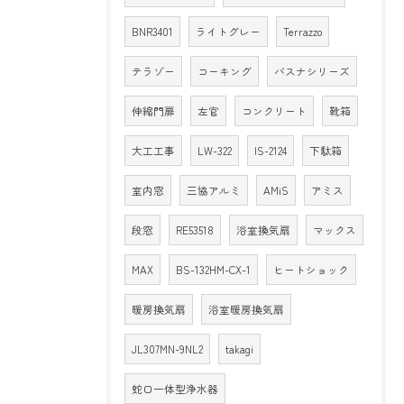
BNR3401
ライトグレー
Terrazzo
テラゾー
コーキング
バスナシリーズ
伸縮門扉
左官
コンクリート
靴箱
大工工事
LW-322
IS-2124
下駄箱
室内窓
三協アルミ
AMiS
アミス
段窓
RE53518
浴室換気扇
マックス
MAX
BS-132HM-CX-1
ヒートショック
暖房換気扇
浴室暖房換気扇
JL307MN-9NL2
takagi
蛇口一体型浄水器