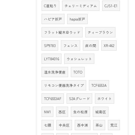
C直貼り
チェリーミディアム
CJS1-E1
ハピア折戸
hapia折戸
フラット縦木目ウッド
ティーブラウン
SP9783
フェンス
床の間
XR-462
LYT84016
ウォシュレット
温水洗浄便座
TOTO
リモコン便器洗浄タイプ
TCF6553A
TCF6553AF
S2Aグレード
ホワイト
NW1
西区
生の松原
城南区
七隈
中央区
西中洲
茶山
荒江