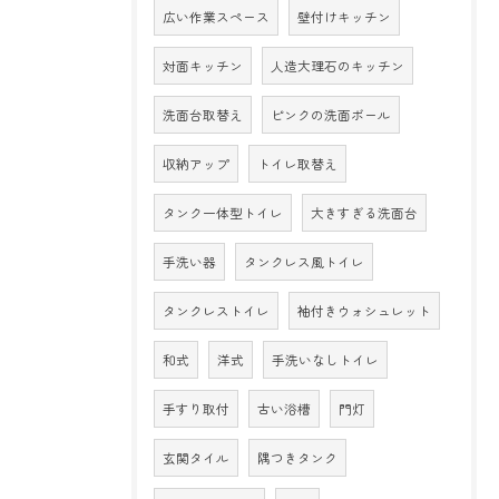
広い作業スペース
壁付けキッチン
対面キッチン
人造大理石のキッチン
洗面台取替え
ピンクの洗面ボール
収納アップ
トイレ取替え
タンク一体型トイレ
大きすぎる洗面台
手洗い器
タンクレス風トイレ
タンクレストイレ
袖付きウォシュレット
和式
洋式
手洗いなしトイレ
手すり取付
古い浴槽
門灯
玄関タイル
隅つきタンク