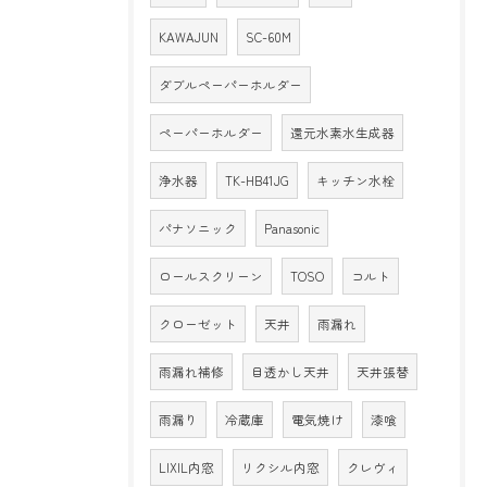
KAWAJUN
SC-60M
ダブルペーパーホルダー
ペーパーホルダー
還元水素水生成器
浄水器
TK-HB41JG
キッチン水栓
パナソニック
Panasonic
ロールスクリーン
TOSO
コルト
クローゼット
天井
雨漏れ
雨漏れ補修
目透かし天井
天井張替
雨漏り
冷蔵庫
電気焼け
漆喰
LIXIL内窓
リクシル内窓
クレヴィ