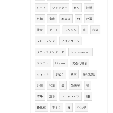
シート
シャッター
ビル
波板
外構
倉庫
駐車場
門
門扉
塗装
ゲート
モルタル
床
内装
フローリング
フロアタイル
タカラスタンダード
Takarastandard
リリカラ
Lilycolor
洗面化粧台
ウィット
水回り
貸家
原状回復
外装
和室
畳
畳表替
襖
障子
浴室
ユニットバス
UB
換気扇
手すり
扉
YKKAP