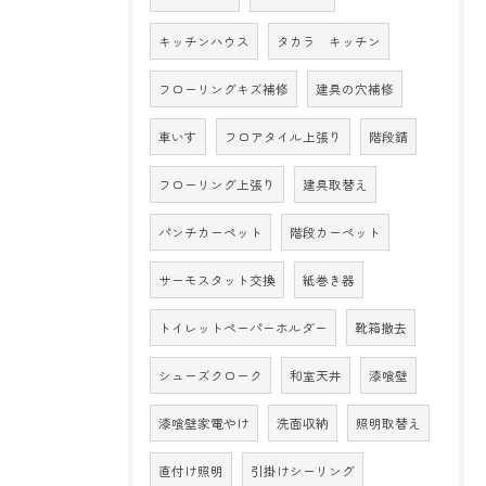
キッチンハウス
タカラ キッチン
フローリングキズ補修
建具の穴補修
車いす
フロアタイル上張り
階段錆
フローリング上張り
建具取替え
パンチカーペット
階段カーペット
サーモスタット交換
紙巻き器
トイレットペーパーホルダー
靴箱撤去
シューズクローク
和室天井
漆喰壁
漆喰壁家電やけ
洗面収納
照明取替え
直付け照明
引掛けシーリング