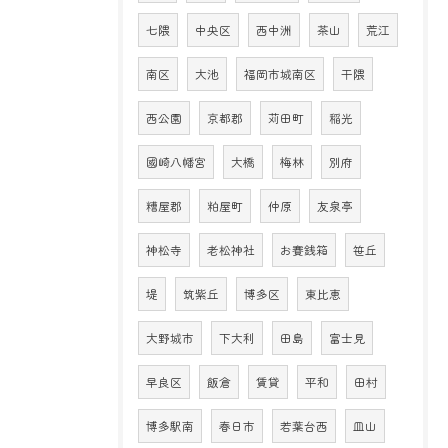
七隈
中央区
西中洲
茶山
荒江
南区
大池
福岡市城南区
干隈
西公園
京都郡
苅田町
稲光
國崎八幡宮
大橋
梅林
別府
糟屋郡
粕屋町
仲原
友泉亭
神松寺
老松神社
お賽銭箱
笹丘
堤
筑紫丘
博多区
東比恵
大野城市
下大利
田島
富士見
早良区
飯倉
賃貸
平和
田村
博多駅南
春日市
若葉台西
皿山