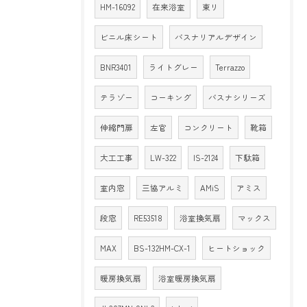
HM-16092
在来浴室
東リ
ビニル床シート
バスナリアルデザイン
BNR3401
ライトグレー
Terrazzo
テラゾー
コーキング
バスナシリーズ
伸縮門扉
左官
コンクリート
靴箱
大工工事
LW-322
IS-2124
下駄箱
室内窓
三協アルミ
AMiS
アミス
段窓
RE53518
浴室換気扇
マックス
MAX
BS-132HM-CX-1
ヒートショック
暖房換気扇
浴室暖房換気扇