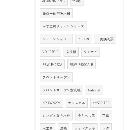
JL307MN-9NL2
takagi
蛇口一体型浄水器
みず工房クリーンシリーズ
クリーンシャワー
RE53524
三菱換気扇
VD-10ZC13
食洗機
リンナイ
RSW-F402CA
RSW-F402CA-B
フロントオープン
フロントオープン食洗機
National
NP-P45V2PK
ナショナル
KM5051TEC
シングル混合水栓
掃き出し窓
戸車
木工事
濡縁
ウッドデッキ
ノダ