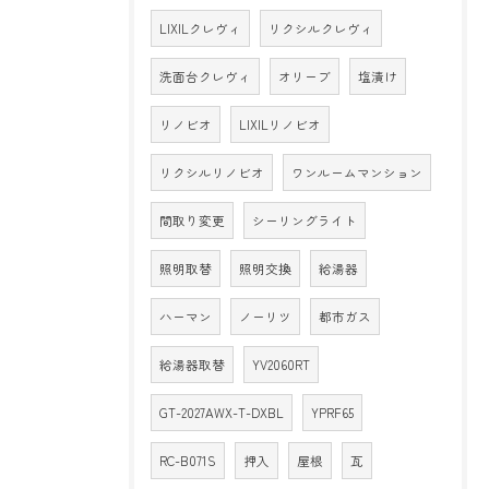
LIXILクレヴィ
リクシルクレヴィ
洗面台クレヴィ
オリーブ
塩漬け
リノビオ
LIXILリノビオ
リクシルリノビオ
ワンルームマンション
間取り変更
シーリングライト
照明取替
照明交換
給湯器
ハーマン
ノーリツ
都市ガス
給湯器取替
YV2060RT
GT-2027AWX-T-DXBL
YPRF65
RC-B071S
押入
屋根
瓦