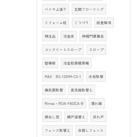
ベニヤ上張り
玄関フローリング
リフォーム框
くつづり
段差解消
特注品
浴室床
伸縮門扉撤去
コンクリートスロープ
スロープ
壁補修
浴室乾燥暖房機
MAX BS-132HM-CX-1
水栓取替
換気扇取替
食洗器取替え
Rinnai・RSW-F402CA-B
濡れ縁
掃出し窓
網戸張替え
折れ戸
フェンス取替え
目隠しフェンス