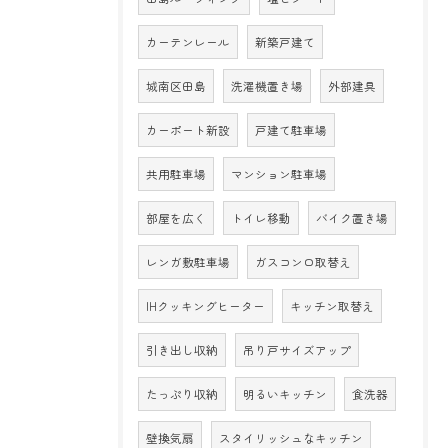
カーテンレール
新築戸建て
城南区田島
洗濯機置き場
外部建具
カーポート新設
戸建て駐車場
共用駐車場
マンション駐車場
部屋を広く
トイレ移動
バイク置き場
レンガ敷駐車場
ガスコンロ取替え
IHクッキングヒーター
キッチン取替え
引き出し収納
吊り戸サイズアップ
たっぷり収納
明るいキッチン
食洗器
壁換気扇
スタイリッシュなキッチン