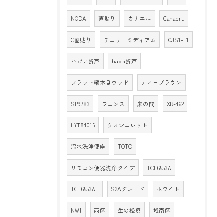
NODA
直貼り
カナエル
Canaeru
C直貼り
チェリーミディアム
CJS1-E1
ハピア折戸
hapia折戸
フラット縦木目ウッド
ティーブラウン
SP9783
フェンス
床の間
XR-462
LYT84016
ウォシュレット
温水洗浄便座
TOTO
リモコン便器洗浄タイプ
TCF6553A
TCF6553AF
S2Aグレード
ホワイト
NW1
西区
生の松原
城南区