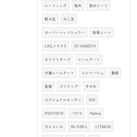
ルーフィング
桟木
防水シート
熨斗瓦
のし瓦
オーバーヘッドシャワー
防草シート
LIXILシエラS
SF-HE452SYX
ホワイトボード
ルームアート
大建ルームアート
ミルベージュ
敷居
沓摺
クリナップ
すみれ
セクショナルキッチン
KVK
MSK110KTK
パロマ
Paloma
ガスコンロ
PA-210B-L
LYT84100