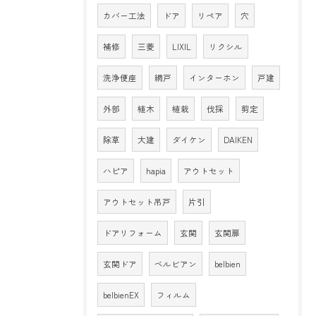
カバー工法
ドア
リペア
穴
補修
三菱
LIXIL
リクシル
洗浄便座
網戸
インターホン
戸建
外部
植木
植栽
伐採
剪定
除草
大建
ダイケン
DAIKEN
ハピア
hapia
アウトセット
アウトセット吊戸
片引
ドアリフォーム
玄関
玄関扉
玄関ドア
ベルビアン
belbien
belbienEX
フィルム