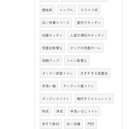
個性的
シンプル
スライド式
広い作業スペース
壁付けキッチン
対面キッチン
人造大理石のキッチン
洗面台取替え
ピンクの洗面ボール
収納アップ
トイレ取替え
タンク一体型トイレ
大きすぎる洗面台
手洗い器
タンクレス風トイレ
タンクレストイレ
袖付きウォシュレット
和式
洋式
手洗いなしトイレ
手すり取付
古い浴槽
門灯