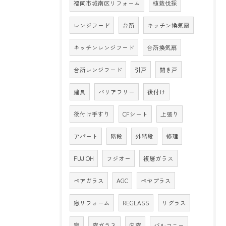
福岡市城南区リフォーム
植栽伐採
レンジフード
台所
キッチン換気扇
キッチンレンジフード
台所換気扇
台所レンジフード
引戸
開き戸
建具
バリアフリー
後付け
後付け手すり
CFシート
上張り
アパート
階段
外階段
修理
FUJIOH
フジオー
複層ガラス
ペアガラス
AGC
ペヤプラス
窓リフォーム
REGLASS
リグラス
窓
窓ガラス
内窓
バルコニー