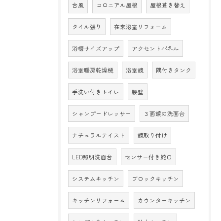
台風
コロニアル屋根
屋根葺き替え
タイル張り
在来浴室リフォーム
浴槽サイズアップ
アクセントパネル
浴室暖房乾燥機
浴室鏡
隅付きタンク
手洗い付きトイレ
腰壁
シャンプードレッサー
３面鏡の洗面台
ナチュラルテイスト
鏡取り付け
LED照明洗面台
センサー付き蛇口
システムキッチン
ブロックキッチン
キッチンリフォーム
カウンターキッチン