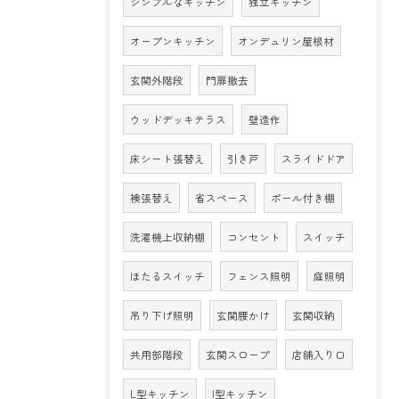
シンプルなキッチン
独立キッチン
オープンキッチン
オンデュリン屋根材
玄関外階段
門扉撤去
ウッドデッキテラス
壁造作
床シート張替え
引き戸
スライドドア
襖張替え
省スペース
ポール付き棚
洗濯機上収納棚
コンセント
スイッチ
ほたるスイッチ
フェンス照明
庭照明
吊り下げ照明
玄関腰かけ
玄関収納
共用部階段
玄関スロープ
店舗入り口
L型キッチン
I型キッチン