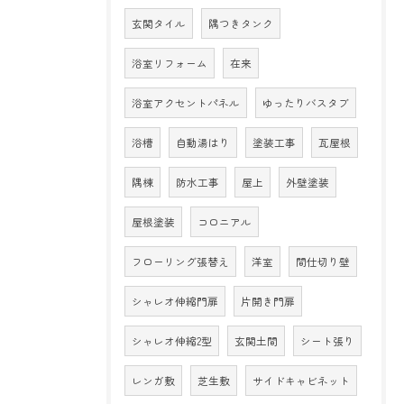
玄関タイル
隅つきタンク
浴室リフォーム
在来
浴室アクセントパネル
ゆったりバスタブ
浴槽
自動湯はり
塗装工事
瓦屋根
隅棟
防水工事
屋上
外壁塗装
屋根塗装
コロニアル
フローリング張替え
洋室
間仕切り壁
シャレオ伸縮門扉
片開き門扉
シャレオ伸縮2型
玄関土間
シート張り
レンガ敷
芝生敷
サイドキャビネット