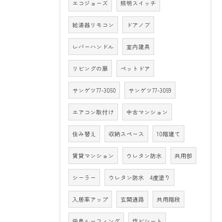
エコジョーズ
照明スイッチ
給湯器リモコン
ドアノブ
レバーハンドル
室内建具
リビングの扉
ペットドア
サンゲツ77-3050
サンゲツ77-3059
エアコン取付け
中古マンション
住み替え
収納スペース
10階建て
賃貸マンション
ウレタン防水
共用部
シーラー
ウレタン防水 4度塗り
入居率アップ
玄関通路
共用階段
田島ルーフィング
塩ビシート