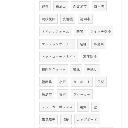
野芥
東油山
久留米市
野中町
現状復旧
洗濯機
福岡市
トイレリフォーム
野間
スイッチ交換
マンションオーナー
足場
事務所
アクアコーディネイト
高圧洗浄
福岡リフォーム
破風
鼻隠し
福岡県
小戸
カーポート
仏間
糸島市
折戸
ブレーカー
ブレーカーボックス
電気
壁
雪見障子
収納
カップボード