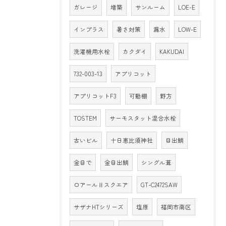
ガレージ
増築
サンルーム
LOE-E
インプラス
暑さ対策
漏水
LOW-E
洗濯機用水栓
カクダイ
KAKUDAI
732-003-13
アプリコット
アプリコットF3
可動棚
野方
TOSTEM
サーモスタット混合水栓
古いビル
十日恵比須神社
目出鯛
金目で
金目出鯛
シングル葺
ロアールⅡスクエア
GT-C2472SAW
サザナHTシリーズ
塩原
福岡市南区