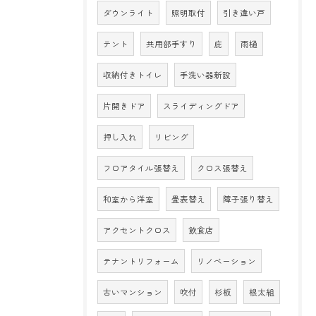
ダウンライト
照明取付
引き違い戸
テント
共用部手すり
庇
雨樋
収納付きトイレ
手洗い器新設
片開きドア
スライディングドア
押し入れ
リビング
フロアタイル張替え
クロス張替え
和室から洋室
畳表替え
障子張り替え
アクセントクロス
飲食店
テナントリフォーム
リノベーション
古いマンション
吹付
杉板
根太組