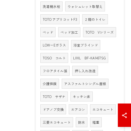
洗濯機水栓
ウォシュレット取替え
TOTO アプリコットF3
２階のトイレ
ベッド
ベッド加工
TOTO Vシリーズ
LOW－Eガラス
浴室ブラインド
TOSO コルト
LIXIL BF-KA145TSG
フロアタイル張
押し入れ改造
介護保険
アスファルトシングル屋根
TOTO サザナ
キッチン床
ドアノブ交換
エアコン
エコキュート
三菱エコキュート
防水
福重