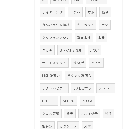
サイディング
ニチハ
笠木
板金
ガルバリウム鋼板
カーペット
土間
クッションフロア
浴室水栓
水栓
タカギ
BF-KA145TSJM
JM957
サーモスタット
洗面所
ピアラ
LIXIL洗面台
リクシル洗面台
リクシルピアラ
LIXILピアラ
シンコー
HM16100
SLP-246
クロス
クロス張替
格子
アルミ格子
特注
紙巻器
カワジュン
河淳