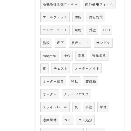
高機能性化粧フィルム
内外装用フィルム
マールヴェラム
防犯
防犯対策
センサーライト
照明
外壁
LED
施設
廊下
長尺シート
サンゲツ
sangetsu
造作
家具
造作家具
棚
チェスト
オーダーメイド
オーダー家具
神社
賽銭箱
オーダー
スライドデスク
スライドレール
机
事務
解体
倉庫解体
ゴミ
ゴミ処分