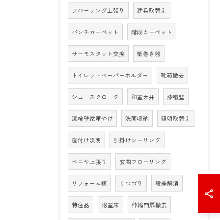
フローリング上張り
建具取替え
パンチカーペット
階段カーペット
サーモスタット交換
紙巻き器
トイレットペーパーホルダー
靴箱撤去
シューズクローク
和室天井
漆喰壁
漆喰壁家電やけ
洗面収納
照明取替え
直付け照明
引掛けシーリング
ベニヤ上張り
玄関フローリング
リフォーム框
くつづり
段差解消
特注品
浴室床
伸縮門扉撤去