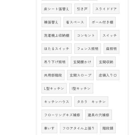
床シート張替え
引き戸
スライドドア
襖張替え
省スペース
ポール付き棚
洗濯機上収納棚
コンセント
スイッチ
ほたるスイッチ
フェンス照明
庭照明
吊り下げ照明
玄関腰かけ
玄関収納
共用部階段
玄関スロープ
店舗入り口
L型キッチン
I型キッチン
キッチンハウス
タカラ キッチン
フローリングキズ補修
建具の穴補修
車いす
フロアタイル上張り
階段錆