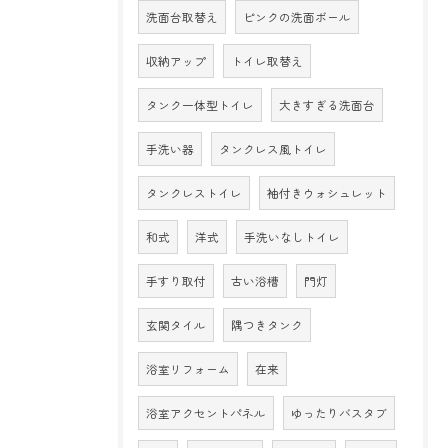
洗面台取替え
ピンクの洗面ボール
収納アップ
トイレ取替え
タンク一体型トイレ
大きすぎる洗面台
手洗い器
タンクレス風トイレ
タンクレストイレ
袖付きウォシュレット
和式
洋式
手洗いなしトイレ
手すり取付
古い浴槽
門灯
玄関タイル
隅つきタンク
浴室リフォーム
在来
浴室アクセントパネル
ゆったりバスタブ