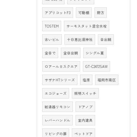
アプリコットF3
可動棚
野方
TOSTEM
サーモスタット混合水栓
古いビル
十日恵比須神社
目出鯛
金目で
金目出鯛
シングル葺
ロアールⅡスクエア
GT-C2472SAW
サザナHTシリーズ
塩原
福岡市南区
エコジョーズ
照明スイッチ
給湯器リモコン
ドアノブ
レバーハンドル
室内建具
リビングの扉
ペットドア