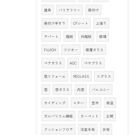
建具
バリアフリー
後付け
後付け手すり
CFシート
上張り
アパート
階段
外階段
修理
FUJIOH
フジオー
複層ガラス
ペアガラス
AGC
ペヤプラス
窓リフォーム
REGLASS
リグラス
窓
窓ガラス
内窓
バルコニー
サイディング
ニチハ
笠木
板金
ガルバリウム鋼板
カーペット
土間
クッションフロア
浴室水栓
水栓