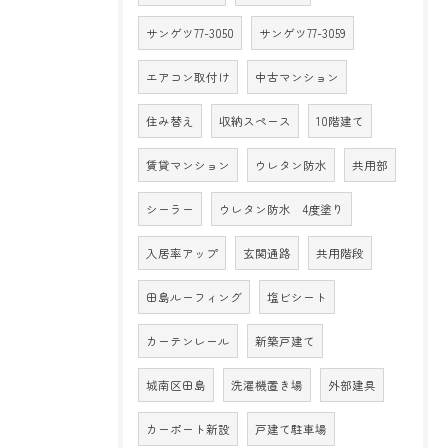
サンゲツ77-3050
サンゲツ77-3059
エアコン取付け
中古マンション
住み替え
収納スペース
10階建て
賃貸マンション
ウレタン防水
共用部
シーラー
ウレタン防水 4度塗り
入居率アップ
玄関通路
共用階段
田島ルーフィング
塩ビシート
カーテンレール
新築戸建て
城南区田島
洗濯機置き場
外部建具
カーポート新設
戸建て駐車場