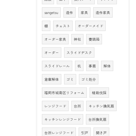
sangetsu
造作
家具
造作家具
棚
チェスト
オーダーメイド
オーダー家具
神社
賽銭箱
オーダー
スライドデスク
スライドレール
机
事務
解体
倉庫解体
ゴミ
ゴミ処分
福岡市城南区リフォーム
植栽伐採
レンジフード
台所
キッチン換気扇
キッチンレンジフード
台所換気扇
台所レンジフード
引戸
開き戸