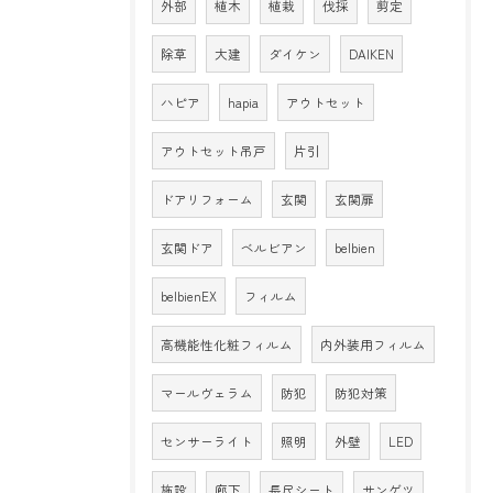
外部
植木
植栽
伐採
剪定
除草
大建
ダイケン
DAIKEN
ハピア
hapia
アウトセット
アウトセット吊戸
片引
ドアリフォーム
玄関
玄関扉
玄関ドア
ベルビアン
belbien
belbienEX
フィルム
高機能性化粧フィルム
内外装用フィルム
マールヴェラム
防犯
防犯対策
センサーライト
照明
外壁
LED
施設
廊下
長尺シート
サンゲツ