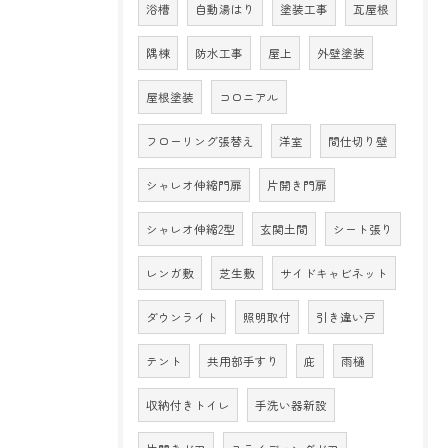
浴槽
自動湯はり
塗装工事
瓦屋根
隅棟
防水工事
屋上
外壁塗装
屋根塗装
コロニアル
フローリング張替え
洋室
間仕切り壁
シャレオ伸縮門扉
片開き門扉
シャレオ伸縮2型
玄関土間
シート張り
レンガ敷
芝生敷
サイドキャビネット
ダウンライト
照明取付
引き違い戸
テント
共用部手すり
庇
雨樋
収納付きトイレ
手洗い器新設