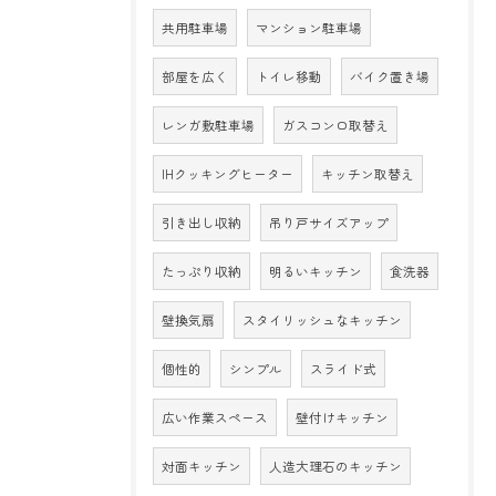
共用駐車場
マンション駐車場
部屋を広く
トイレ移動
バイク置き場
レンガ敷駐車場
ガスコンロ取替え
IHクッキングヒーター
キッチン取替え
引き出し収納
吊り戸サイズアップ
たっぷり収納
明るいキッチン
食洗器
壁換気扇
スタイリッシュなキッチン
個性的
シンプル
スライド式
広い作業スペース
壁付けキッチン
対面キッチン
人造大理石のキッチン