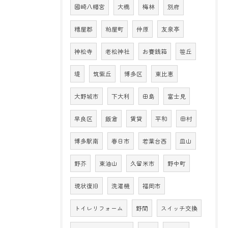
國崎八幡宮
大橋
梅林
別府
糟屋郡
粕屋町
仲原
友泉亭
神松寺
老松神社
お賽銭箱
笹丘
堤
筑紫丘
博多区
東比恵
大野城市
下大利
田島
富士見
早良区
飯倉
賃貸
平和
田村
博多駅南
春日市
若葉台西
皿山
野芥
東油山
久留米市
野中町
現状復旧
洗濯機
福岡市
トイレリフォーム
野間
スイッチ交換