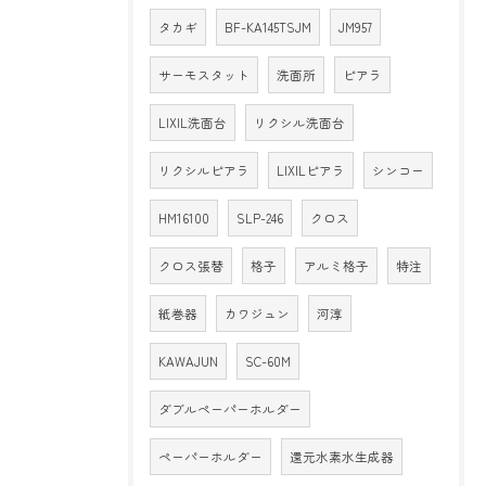
タカギ
BF-KA145TSJM
JM957
サーモスタット
洗面所
ピアラ
LIXIL洗面台
リクシル洗面台
リクシルピアラ
LIXILピアラ
シンコー
HM16100
SLP-246
クロス
クロス張替
格子
アルミ格子
特注
紙巻器
カワジュン
河淳
KAWAJUN
SC-60M
ダブルペーパーホルダー
ペーパーホルダー
還元水素水生成器