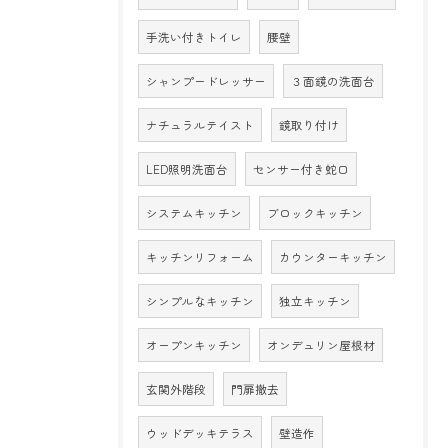
手洗い付きトイレ
腰壁
シャンプードレッサー
３面鏡の洗面台
ナチュラルテイスト
鏡取り付け
LED照明洗面台
センサー付き蛇口
システムキッチン
ブロックキッチン
キッチンリフォーム
カウンターキッチン
シンプルなキッチン
独立キッチン
オープンキッチン
オンデュリン屋根材
玄関外階段
門扉撤去
ウッドデッキテラス
壁造作