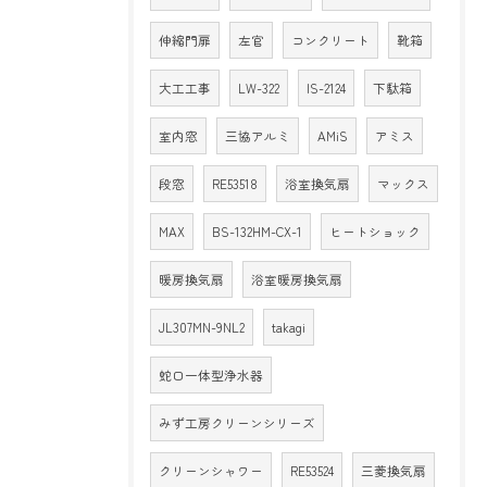
伸縮門扉
左官
コンクリート
靴箱
大工工事
LW-322
IS-2124
下駄箱
室内窓
三協アルミ
AMiS
アミス
段窓
RE53518
浴室換気扇
マックス
MAX
BS-132HM-CX-1
ヒートショック
暖房換気扇
浴室暖房換気扇
JL307MN-9NL2
takagi
蛇口一体型浄水器
みず工房クリーンシリーズ
クリーンシャワー
RE53524
三菱換気扇