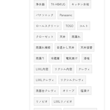
浄水器
TK-HB41JG
キッチン水栓
パナソニック
Panasonic
ロールスクリーン
TOSO
コルト
クローゼット
天井
雨漏れ
雨漏れ補修
目透かし天井
天井張替
雨漏り
冷蔵庫
電気焼け
漆喰
LIXIL内窓
リクシル内窓
クレヴィ
LIXILクレヴィ
リクシルクレヴィ
洗面台クレヴィ
オリーブ
塩漬け
リノビオ
LIXILリノビオ