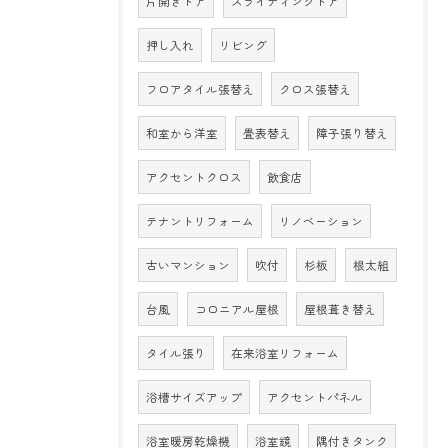
片開きドア
スライディングドア
押し入れ
リビング
フロアタイル張替え
クロス張替え
和室から洋室
畳表替え
障子張り替え
アクセントクロス
飲食店
テナントリフォーム
リノベーション
古いマンション
吹付
杉板
根太組
台風
コロニアル屋根
屋根葺き替え
タイル張り
在来浴室リフォーム
浴槽サイズアップ
アクセントパネル
浴室暖房乾燥機
浴室鏡
隅付きタンク