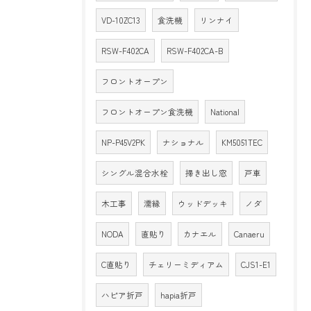
VD-10ZC13
食洗機
リンナイ
RSW-F402CA
RSW-F402CA-B
フロントオープン
フロントオープン食洗機
National
NP-P45V2PK
ナショナル
KM5051TEC
シングル混合水栓
掃き出し窓
戸車
木工事
濡縁
ウッドデッキ
ノダ
NODA
直貼り
カナエル
Canaeru
C直貼り
チェリーミディアム
CJS1-E1
ハピア折戸
hapia折戸