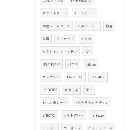
LIXILシエラS
SF-HE452SYX
ホワイトボード
ルームアート
大建ルームアート
ミルベージュ
敷居
沓摺
クリナップ
すみれ
セクショナルキッチン
KVK
MSK110KTK
パロマ
Paloma
ガスコンロ
PA-210B-L
LYT84100
HM-16092
在来浴室
東リ
ビニル床シート
バスナリアルデザイン
BNR3401
ライトグレー
Terrazzo
テラゾー
コーキング
バスナシリーズ