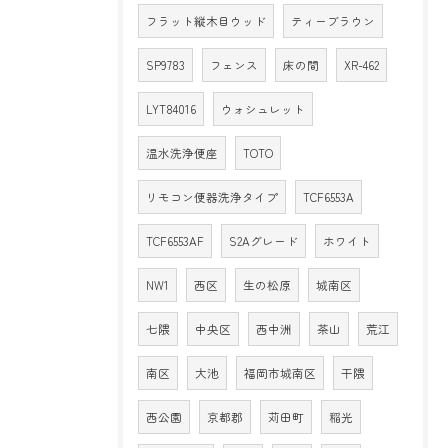
フラット縦木目ウッド
ティーブラウン
SP9783
フェンス
床の間
XR-462
LYT84016
ウォシュレット
温水洗浄便座
TOTO
リモコン便器洗浄タイプ
TCF6553A
TCF6553AF
S2Aグレード
ホワイト
NW1
西区
生の松原
城南区
七隈
中央区
西中洲
茶山
荒江
南区
大池
福岡市城南区
干隈
西公園
京都郡
苅田町
稲光