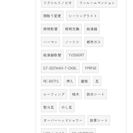
リクシルリノビオ
ワンルームマンション
間取り変更
シーリングライト
照明取替
照明交換
給湯器
ハーマン
ノーリツ
都市ガス
給湯器取替
YV2060RT
GT-2027AWX-T-DXBL
YPRF65
RC-B071S
押入
屋根
瓦
ルーフィング
桟木
防水シート
熨斗瓦
のし瓦
オーバーヘッドシャワー
防草シート