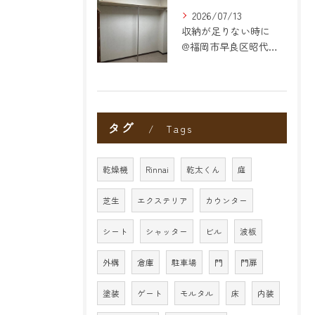
2026/07/13
収納が足りない時に
@福岡市早良区昭代のリフォーム
タグ
Tags
乾燥機
Rinnai
乾太くん
庭
芝生
エクステリア
カウンター
シート
シャッター
ビル
波板
外構
倉庫
駐車場
門
門扉
塗装
ゲート
モルタル
床
内装