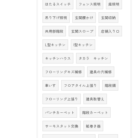
ほたるスイッチ
フェンス照明
庭照明
吊り下げ照明
玄関腰かけ
玄関収納
共用部階段
玄関スロープ
店舗入り口
L型キッチン
I型キッチン
キッチンハウス
タカラ キッチン
フローリングキズ補修
建具の穴補修
車いす
フロアタイル上張り
階段錆
フローリング上張り
建具取替え
パンチカーペット
階段カーペット
サーモスタット交換
紙巻き器