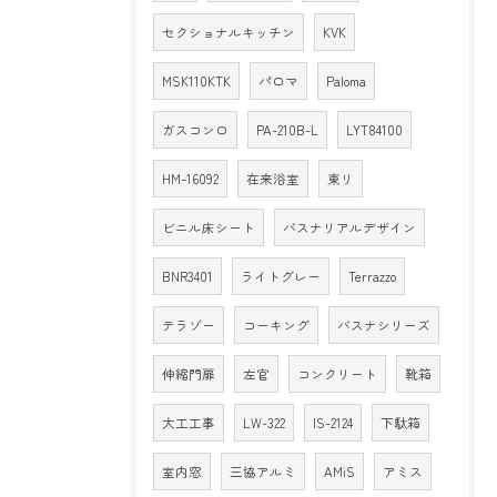
セクショナルキッチン
KVK
MSK110KTK
パロマ
Paloma
ガスコンロ
PA-210B-L
LYT84100
HM-16092
在来浴室
東リ
ビニル床シート
バスナリアルデザイン
BNR3401
ライトグレー
Terrazzo
テラゾー
コーキング
バスナシリーズ
伸縮門扉
左官
コンクリート
靴箱
大工工事
LW-322
IS-2124
下駄箱
室内窓
三協アルミ
AMiS
アミス