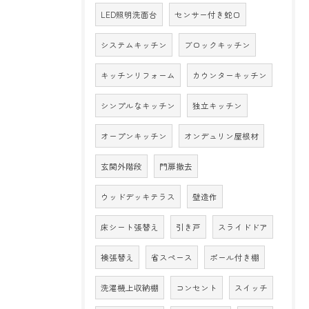
LED照明洗面台
センサー付き蛇口
システムキッチン
ブロックキッチン
キッチンリフォーム
カウンターキッチン
シンプルなキッチン
独立キッチン
オープンキッチン
オンデュリン屋根材
玄関外階段
門扉撤去
ウッドデッキテラス
壁造作
床シート張替え
引き戸
スライドドア
襖張替え
省スペース
ポール付き棚
洗濯機上収納棚
コンセント
スイッチ