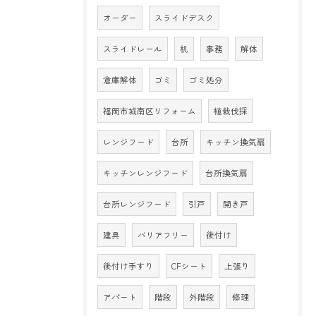
オーダー
スライドデスク
スライドレール
机
事務
解体
倉庫解体
ゴミ
ゴミ処分
福岡市城南区リフォーム
植栽伐採
レンジフード
台所
キッチン換気扇
キッチンレンジフード
台所換気扇
台所レンジフード
引戸
開き戸
建具
バリアフリー
後付け
後付け手すり
CFシート
上張り
アパート
階段
外階段
修理