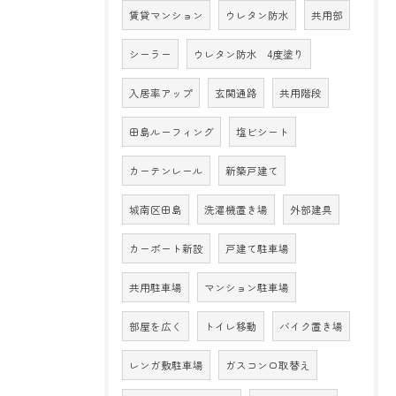
賃貸マンション
ウレタン防水
共用部
シーラー
ウレタン防水 4度塗り
入居率アップ
玄関通路
共用階段
田島ルーフィング
塩ビシート
カーテンレール
新築戸建て
城南区田島
洗濯機置き場
外部建具
カーポート新設
戸建て駐車場
共用駐車場
マンション駐車場
部屋を広く
トイレ移動
バイク置き場
レンガ敷駐車場
ガスコンロ取替え