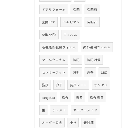
ドアリフォーム
玄関
玄関扉
玄関ドア
ベルビアン
belbien
belbienEX
フィルム
高機能性化粧フィルム
内外装用フィルム
マールヴェラム
防犯
防犯対策
センサーライト
照明
外壁
LED
施設
廊下
長尺シート
サンゲツ
sangetsu
造作
家具
造作家具
棚
チェスト
オーダーメイド
オーダー家具
神社
賽銭箱