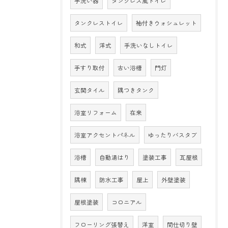
手洗い器
タンクレス風トイレ
タンクレストイレ
袖付きウォシュレット
和式
洋式
手洗いなしトイレ
手すり取付
古い浴槽
門灯
玄関タイル
隅つきタンク
浴室リフォーム
在来
浴室アクセントパネル
ゆったりバスタブ
浴槽
自動湯はり
塗装工事
瓦屋根
隅棟
防水工事
屋上
外壁塗装
屋根塗装
コロニアル
フローリング張替え
洋室
間仕切り壁