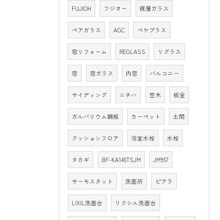
FUJIOH
フジオー
複層ガラス
ペアガラス
AGC
ペヤプラス
窓リフォーム
REGLASS
リグラス
窓
窓ガラス
内窓
バルコニー
サイディング
ニチハ
笠木
板金
ガルバリウム鋼板
カーペット
土間
クッションフロア
浴室水栓
水栓
タカギ
BF-KA145TSJM
JM957
サーモスタット
洗面所
ピアラ
LIXIL洗面台
リクシル洗面台