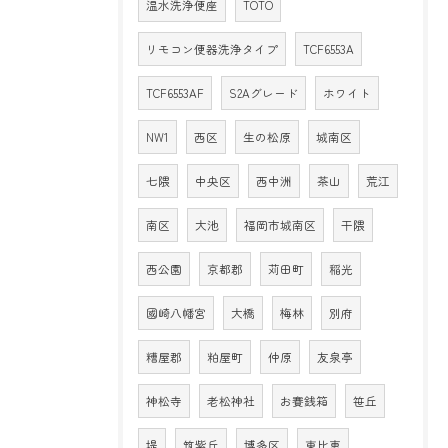
温水洗浄便座
TOTO
リモコン便器洗浄タイプ
TCF6553A
TCF6553AF
S2Aグレード
ホワイト
NW1
西区
生の松原
城南区
七隈
中央区
西中洲
茶山
荒江
南区
大池
福岡市城南区
干隈
西公園
京都郡
苅田町
稲光
國崎八幡宮
大橋
梅林
別府
糟屋郡
粕屋町
仲原
友泉亭
神松寺
老松神社
お賽銭箱
笹丘
堤
筑紫丘
博多区
東比恵