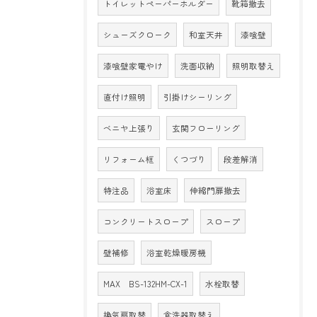
トイレットペーパーホルダー
靴箱撤去
シューズクローク
和室天井
漆喰壁
漆喰壁家電やけ
洗面収納
照明取替え
直付け照明
引掛けシーリング
ベニヤ上張り
玄関フローリング
リフォーム框
くつづり
段差解消
特注品
浴室床
伸縮門扉撤去
コンクリートスロープ
スロープ
壁補修
浴室乾燥暖房機
MAX BS-132HM-CX-1
水栓取替
換気扇取替
食洗器取替え