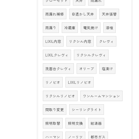
クローゼット
天井
雨漏れ
雨漏れ補修
目透かし天井
天井張替
雨漏り
冷蔵庫
電気焼け
漆喰
LIXIL内窓
リクシル内窓
クレヴィ
LIXILクレヴィ
リクシルクレヴィ
洗面台クレヴィ
オリーブ
塩漬け
リノビオ
LIXILリノビオ
リクシルリノビオ
ワンルームマンション
間取り変更
シーリングライト
照明取替
照明交換
給湯器
ハーマン
ノーリツ
都市ガス