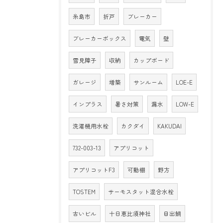
糸島市
折戸
ブレーカー
ブレーカーボックス
電気
壁
雪見障子
収納
カップボード
ガレージ
増築
サンルーム
LOE-E
インプラス
暑さ対策
漏水
LOW-E
洗濯機用水栓
カクダイ
KAKUDAI
732-003-13
アプリコット
アプリコットF3
可動棚
野方
TOSTEM
サーモスタット混合水栓
古いビル
十日恵比須神社
目出鯛