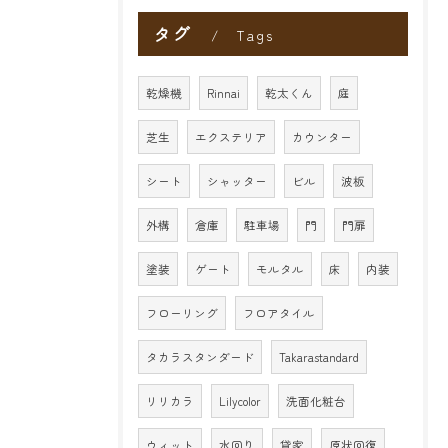
タグ
Tags
乾燥機
Rinnai
乾太くん
庭
芝生
エクステリア
カウンター
シート
シャッター
ビル
波板
外構
倉庫
駐車場
門
門扉
塗装
ゲート
モルタル
床
内装
フローリング
フロアタイル
タカラスタンダード
Takarastandard
リリカラ
Lilycolor
洗面化粧台
ウィット
水回り
貸家
原状回復