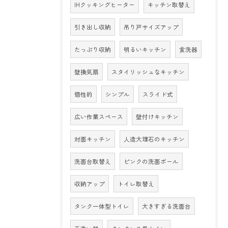
IHクッキングヒーター
キッチン取替え
引き出し収納
吊り戸サイズアップ
たっぷり収納
明るいキッチン
食洗器
壁換気扇
スタイリッシュなキッチン
個性的
シンプル
スライド式
広い作業スペース
壁付けキッチン
対面キッチン
人造大理石のキッチン
洗面台取替え
ピンクの洗面ボール
収納アップ
トイレ取替え
タンク一体型トイレ
大きすぎる洗面台