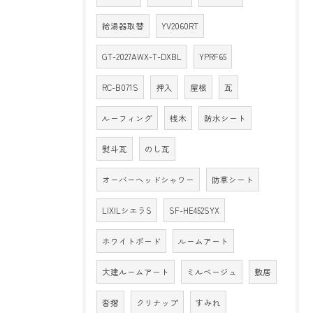
給湯器取替
YV2060RT
GT-2027AWX-T-DXBL
YPRF65
RC-B071S
押入
屋根
瓦
ルーフィング
桟木
防水シート
熨斗瓦
のし瓦
オーバーヘッドシャワー
防草シート
LIXILシエラS
SF-HE452SYX
ホワイトボード
ルームアート
大建ルームアート
ミルベージュ
敷居
沓摺
クリナップ
すみれ