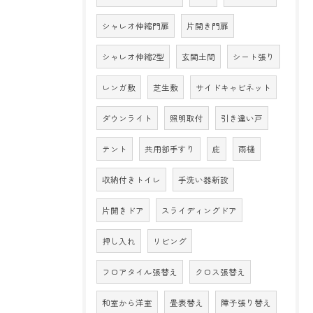
シャレオ伸縮門扉
片開き門扉
シャレオ伸縮2型
玄関土間
シート張り
レンガ敷
芝生敷
サイドキャビネット
ダウンライト
照明取付
引き違い戸
テント
共用部手すり
庇
雨樋
収納付きトイレ
手洗い器新設
片開きドア
スライディングドア
押し入れ
リビング
フロアタイル張替え
クロス張替え
和室から洋室
畳表替え
障子張り替え