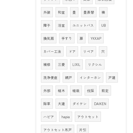
外装
和室
畳
畳表替
襖
障子
浴室
ユニットバス
UB
換気扇
手すり
扉
YKKAP
カバー工法
ドア
リペア
穴
補修
三菱
LIXIL
リクシル
洗浄便座
網戸
インターホン
戸建
外部
植木
植栽
伐採
剪定
除草
大建
ダイケン
DAIKEN
ハピア
hapia
アウトセット
アウトセット吊戸
片引