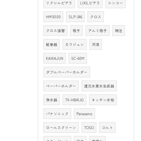
リクシルピアラ
LIXILピアラ
シンコー
HM16100
SLP-246
クロス
クロス張替
格子
アルミ格子
特注
紙巻器
カワジュン
河淳
KAWAJUN
SC-60M
ダブルペーパーホルダー
ペーパーホルダー
還元水素水生成器
浄水器
TK-HB41JG
キッチン水栓
パナソニック
Panasonic
ロールスクリーン
TOSO
コルト