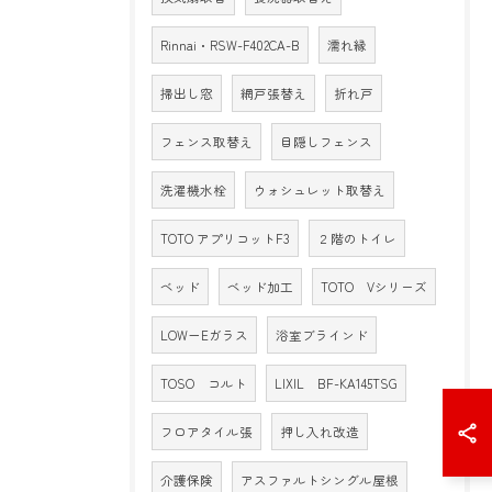
Rinnai・RSW-F402CA-B
濡れ縁
掃出し窓
網戸張替え
折れ戸
フェンス取替え
目隠しフェンス
洗濯機水栓
ウォシュレット取替え
TOTO アプリコットF3
２階のトイレ
ベッド
ベッド加工
TOTO Vシリーズ
LOW－Eガラス
浴室ブラインド
TOSO コルト
LIXIL BF-KA145TSG
フロアタイル張
押し入れ改造
介護保険
アスファルトシングル屋根