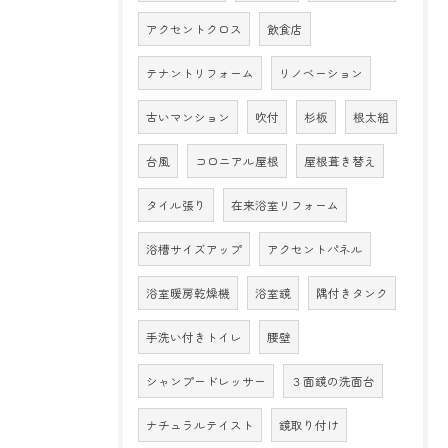
アクセントクロス
飲食店
テナントリフォーム
リノベーション
古いマンション
吹付
杉板
根太組
台風
コロニアル屋根
屋根葺き替え
タイル張り
在来浴室リフォーム
浴槽サイズアップ
アクセントパネル
浴室暖房乾燥機
浴室鏡
隅付きタンク
手洗い付きトイレ
腰壁
シャンプードレッサー
３面鏡の洗面台
ナチュラルテイスト
鏡取り付け