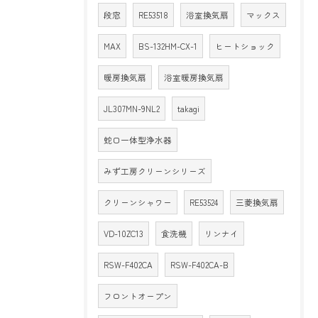
段窓
RE53518
浴室換気扇
マックス
MAX
BS-132HM-CX-1
ヒートショック
暖房換気扇
浴室暖房換気扇
JL307MN-9NL2
takagi
蛇口一体型浄水器
みず工房クリーンシリーズ
クリーンシャワー
RE53524
三菱換気扇
VD-10ZC13
食洗機
リンナイ
RSW-F402CA
RSW-F402CA-B
フロントオープン