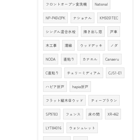
フロントオープン食洗機
National
NP-P45V2PK
ナショナル
KM5051TEC
シングル混合水栓
掃き出し窓
戸車
木工事
濡縁
ウッドデッキ
ノダ
NODA
直貼り
カナエル
Canaeru
C直貼り
チェリーミディアム
CJS1-E1
ハピア折戸
hapia折戸
フラット縦木目ウッド
ティーブラウン
SP9783
フェンス
床の間
XR-462
LYT84016
ウォシュレット