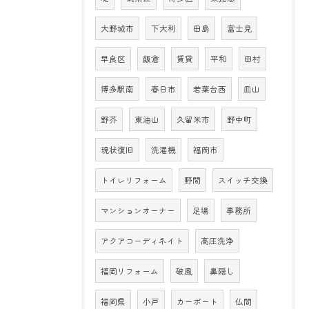
大野城市
下大利
田島
富士見
早良区
飯倉
賃貸
平和
田村
博多駅南
春日市
若葉台西
皿山
野芥
東油山
久留米市
野中町
現状復旧
洗濯機
福岡市
トイレリフォーム
野間
スイッチ交換
マンションオーナー
足場
事務所
アクアコーディネイト
高圧洗浄
福岡リフォーム
破風
鼻隠し
福岡県
小戸
カーポート
仏間