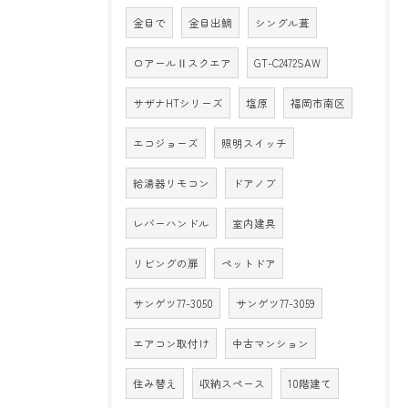
金目で
金目出鯛
シングル葺
ロアールⅡスクエア
GT-C2472SAW
サザナHTシリーズ
塩原
福岡市南区
エコジョーズ
照明スイッチ
給湯器リモコン
ドアノブ
レバーハンドル
室内建具
リビングの扉
ペットドア
サンゲツ77-3050
サンゲツ77-3059
エアコン取付け
中古マンション
住み替え
収納スペース
10階建て