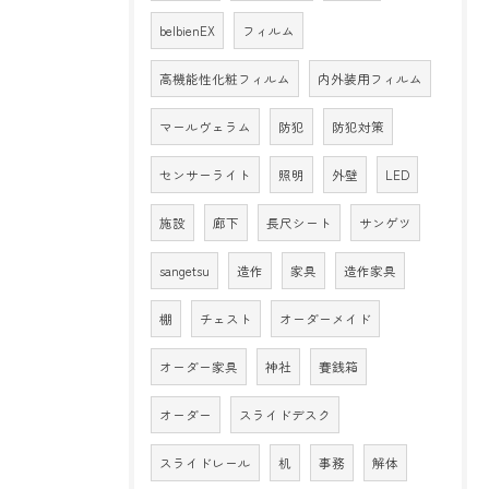
belbienEX
フィルム
高機能性化粧フィルム
内外装用フィルム
マールヴェラム
防犯
防犯対策
センサーライト
照明
外壁
LED
施設
廊下
長尺シート
サンゲツ
sangetsu
造作
家具
造作家具
棚
チェスト
オーダーメイド
オーダー家具
神社
賽銭箱
オーダー
スライドデスク
スライドレール
机
事務
解体