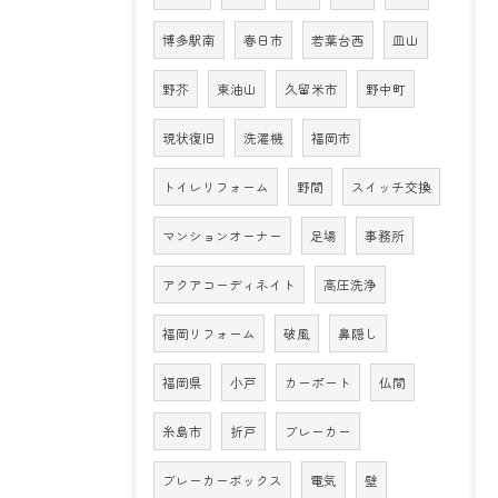
博多駅南
春日市
若葉台西
皿山
野芥
東油山
久留米市
野中町
現状復旧
洗濯機
福岡市
トイレリフォーム
野間
スイッチ交換
マンションオーナー
足場
事務所
アクアコーディネイト
高圧洗浄
福岡リフォーム
破風
鼻隠し
福岡県
小戸
カーポート
仏間
糸島市
折戸
ブレーカー
ブレーカーボックス
電気
壁