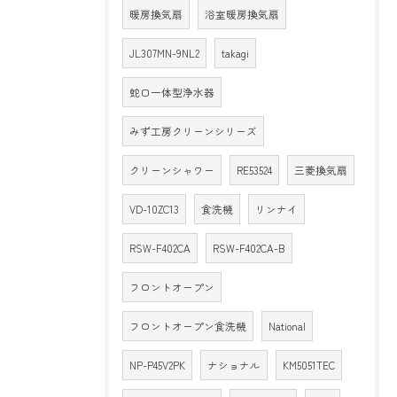
暖房換気扇
浴室暖房換気扇
JL307MN-9NL2
takagi
蛇口一体型浄水器
みず工房クリーンシリーズ
クリーンシャワー
RE53524
三菱換気扇
VD-10ZC13
食洗機
リンナイ
RSW-F402CA
RSW-F402CA-B
フロントオープン
フロントオープン食洗機
National
NP-P45V2PK
ナショナル
KM5051TEC