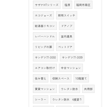
サザナHTシリーズ
塩原
福岡市南区
エコジョーズ
照明スイッチ
給湯器リモコン
ドアノブ
レバーハンドル
室内建具
リビングの扉
ペットドア
サンゲツ77-3050
サンゲツ77-3059
エアコン取付け
中古マンション
住み替え
収納スペース
10階建て
賃貸マンション
ウレタン防水
共用部
シーラー
ウレタン防水 4度塗り