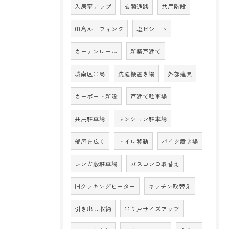
入居率アップ
玄関通路
共用階段
田島ルーフィング
塩ビシート
カーテンレール
新築戸建て
城南区田島
洗濯機置き場
外部建具
カーポート新設
戸建て駐車場
共用駐車場
マンション駐車場
部屋を広く
トイレ移動
バイク置き場
レンガ敷駐車場
ガスコンロ取替え
IHクッキングヒーター
キッチン取替え
引き出し収納
吊り戸サイズアップ