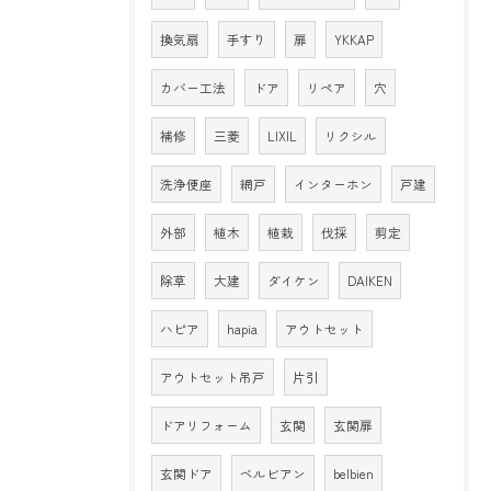
換気扇
手すり
扉
YKKAP
カバー工法
ドア
リペア
穴
補修
三菱
LIXIL
リクシル
洗浄便座
網戸
インターホン
戸建
外部
植木
植栽
伐採
剪定
除草
大建
ダイケン
DAIKEN
ハピア
hapia
アウトセット
アウトセット吊戸
片引
ドアリフォーム
玄関
玄関扉
玄関ドア
ベルビアン
belbien