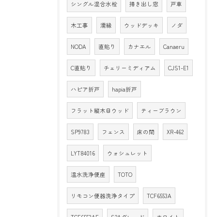
シングル混合水栓
掃き出し窓
戸車
木工事
濡縁
ウッドデッキ
ノダ
NODA
直貼り
カナエル
Canaeru
C直貼り
チェリーミディアム
CJS1-E1
ハピア折戸
hapia折戸
フラット縦木目ウッド
ティーブラウン
SP9783
フェンス
床の間
XR-462
LYT84016
ウォシュレット
温水洗浄便座
TOTO
リモコン便器洗浄タイプ
TCF6553A