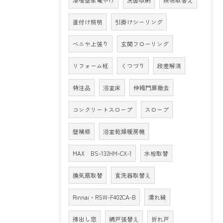
漆喰壁家電やけ
洗面収納
照明取替え
直付け照明
引掛けシーリング
ベニヤ上張り
玄関フローリング
リフォーム框
くつづり
段差解消
特注品
浴室床
伸縮門扉撤去
コンクリートスロープ
スロープ
壁補修
浴室乾燥暖房機
MAX BS-132HM-CX-1
水栓取替
換気扇取替
食洗器取替え
Rinnai・RSW-F402CA-B
濡れ縁
掃出し窓
網戸張替え
折れ戸