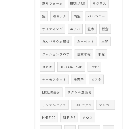
窓リフォーム
REGLASS
リグラス
窓
窓ガラス
内窓
バルコニー
サイディング
ニチハ
笠木
板金
ガルバリウム鋼板
カーペット
土間
クッションフロア
浴室水栓
水栓
タカギ
BF-KA145TSJM
JM957
サーモスタット
洗面所
ピアラ
LIXIL洗面台
リクシル洗面台
リクシルピアラ
LIXILピアラ
シンコー
HM16100
SLP-246
クロス