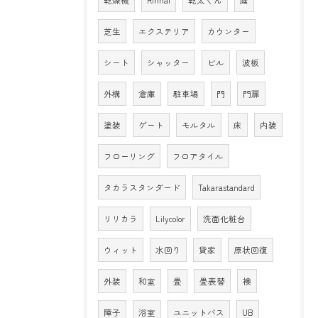
乾燥機
Rinnai
乾太くん
庭
芝生
エクステリア
カウンター
シート
シャッター
ビル
波板
外構
倉庫
駐車場
門
門扉
塗装
ゲート
モルタル
床
内装
フローリング
フロアタイル
タカラスタンダード
Takarastandard
リリカラ
Lilycolor
洗面化粧台
ウィット
水回り
貸家
原状回復
外装
和室
畳
畳表替
襖
障子
浴室
ユニットバス
UB