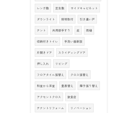
レンガ敷
芝生敷
サイドキャビネット
ダウンライト
照明取付
引き違い戸
テント
共用部手すり
庇
雨樋
収納付きトイレ
手洗い器新設
片開きドア
スライディングドア
押し入れ
リビング
フロアタイル張替え
クロス張替え
和室から洋室
畳表替え
障子張り替え
アクセントクロス
飲食店
テナントリフォーム
リノベーション