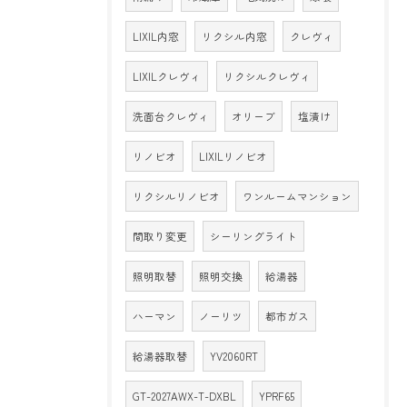
LIXIL内窓
リクシル内窓
クレヴィ
LIXILクレヴィ
リクシルクレヴィ
洗面台クレヴィ
オリーブ
塩漬け
リノビオ
LIXILリノビオ
リクシルリノビオ
ワンルームマンション
間取り変更
シーリングライト
照明取替
照明交換
給湯器
ハーマン
ノーリツ
都市ガス
給湯器取替
YV2060RT
GT-2027AWX-T-DXBL
YPRF65