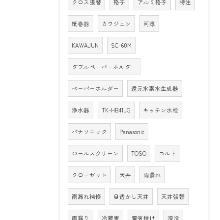
クロス張替
格子
アルミ格子
特注
紙巻器
カワジュン
河淳
KAWAJUN
SC-60M
ダブルペーパーホルダー
ペーパーホルダー
還元水素水生成器
浄水器
TK-HB41JG
キッチン水栓
パナソニック
Panasonic
ロールスクリーン
TOSO
コルト
クローゼット
天井
雨漏れ
雨漏れ補修
目透かし天井
天井張替
雨漏り
冷蔵庫
電気焼け
漆喰