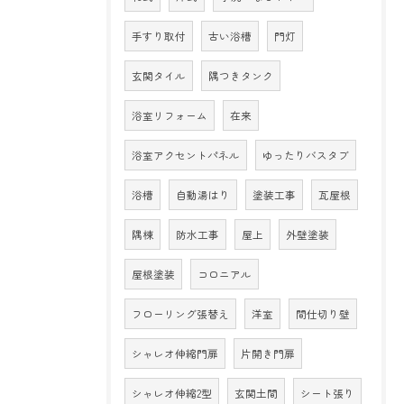
手すり取付
古い浴槽
門灯
玄関タイル
隅つきタンク
浴室リフォーム
在来
浴室アクセントパネル
ゆったりバスタブ
浴槽
自動湯はり
塗装工事
瓦屋根
隅棟
防水工事
屋上
外壁塗装
屋根塗装
コロニアル
フローリング張替え
洋室
間仕切り壁
シャレオ伸縮門扉
片開き門扉
シャレオ伸縮2型
玄関土間
シート張り