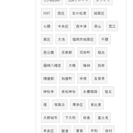
TCF6553AF
S2Aグレード
ホワイト
NW1
西区
生の松原
城南区
七隈
中央区
西中洲
茶山
荒江
南区
大池
福岡市城南区
干隈
西公園
京都郡
苅田町
稲光
國崎八幡宮
大橋
梅林
別府
糟屋郡
粕屋町
仲原
友泉亭
神松寺
老松神社
お賽銭箱
笹丘
堤
筑紫丘
博多区
東比恵
大野城市
下大利
田島
富士見
早良区
飯倉
賃貸
平和
田村