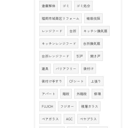
倉庫解体
ゴミ
ゴミ処分
福岡市城南区リフォーム
植栽伐採
レンジフード
台所
キッチン換気扇
キッチンレンジフード
台所換気扇
台所レンジフード
引戸
開き戸
建具
バリアフリー
後付け
後付け手すり
CFシート
上張り
アパート
階段
外階段
修理
FUJIOH
フジオー
複層ガラス
ペアガラス
AGC
ペヤプラス