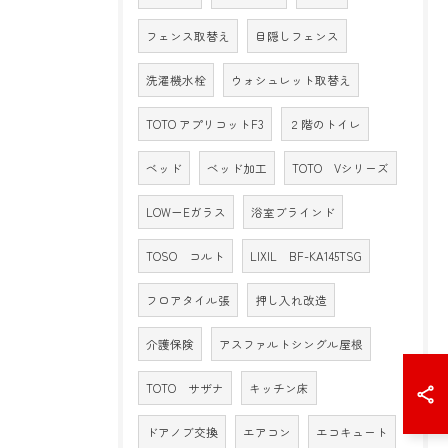
フェンス取替え
目隠しフェンス
洗濯機水栓
ウォシュレット取替え
TOTO アプリコットF3
２階のトイレ
ベッド
ベッド加工
TOTO Vシリーズ
LOW－Eガラス
浴室ブラインド
TOSO コルト
LIXIL BF-KA145TSG
フロアタイル張
押し入れ改造
介護保険
アスファルトシングル屋根
TOTO サザナ
キッチン床
ドアノブ交換
エアコン
エコキュート