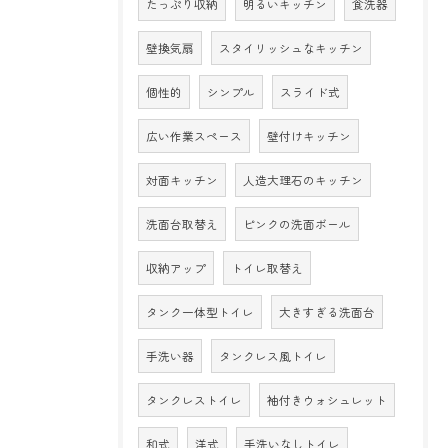
たっぷり収納
明るいキッチン
食洗器
壁換気扇
スタイリッシュなキッチン
個性的
シンプル
スライド式
広い作業スペース
壁付けキッチン
対面キッチン
人造大理石のキッチン
洗面台取替え
ピンクの洗面ボール
収納アップ
トイレ取替え
タンク一体型トイレ
大きすぎる洗面台
手洗い器
タンクレス風トイレ
タンクレストイレ
袖付きウォシュレット
和式
洋式
手洗いなしトイレ