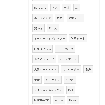
RC-B071S
押入
屋根
瓦
ルーフィング
桟木
防水シート
熨斗瓦
のし瓦
オーバーヘッドシャワー
防草シート
LIXILシエラS
SF-HE452SYX
ホワイトボード
ルームアート
大建ルームアート
ミルベージュ
敷居
沓摺
クリナップ
すみれ
セクショナルキッチン
KVK
MSK110KTK
パロマ
Paloma