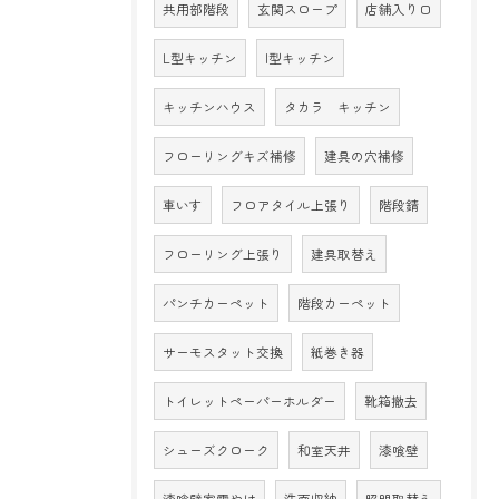
共用部階段
玄関スロープ
店舗入り口
L型キッチン
I型キッチン
キッチンハウス
タカラ キッチン
フローリングキズ補修
建具の穴補修
車いす
フロアタイル上張り
階段錆
フローリング上張り
建具取替え
パンチカーペット
階段カーペット
サーモスタット交換
紙巻き器
トイレットペーパーホルダー
靴箱撤去
シューズクローク
和室天井
漆喰壁