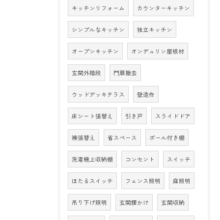
キッチンリフォーム
カウンターキッチン
シンプルなキッチン
独立キッチン
オープンキッチン
オンデュリン屋根材
玄関外階段
門扉撤去
ウッドデッキテラス
壁造作
床シート張替え
引き戸
スライドドア
襖張替え
省スペース
ポール付き棚
洗濯機上収納棚
コンセント
スイッチ
ほたるスイッチ
フェンス照明
庭照明
吊り下げ照明
玄関腰かけ
玄関収納