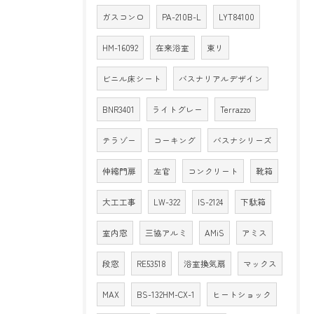
ガスコンロ
PA-210B-L
LYT84100
HM-16092
在来浴室
東リ
ビニル床シート
バスナリアルデザイン
BNR3401
ライトグレー
Terrazzo
テラゾー
コーキング
バスナシリーズ
伸縮門扉
左官
コンクリート
靴箱
大工工事
LW-322
IS-2124
下駄箱
室内窓
三協アルミ
AMiS
アミス
段窓
RE53518
浴室換気扇
マックス
MAX
BS-132HM-CX-1
ヒートショック