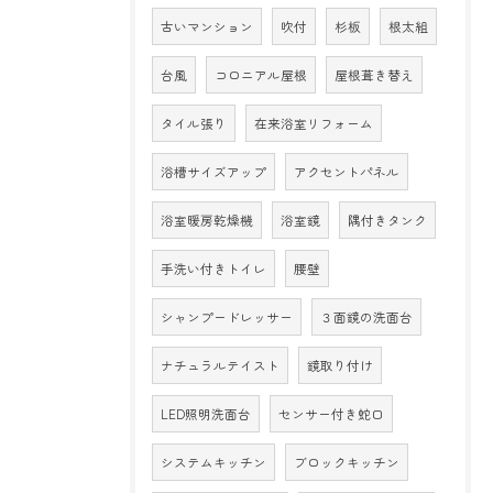
古いマンション
吹付
杉板
根太組
台風
コロニアル屋根
屋根葺き替え
タイル張り
在来浴室リフォーム
浴槽サイズアップ
アクセントパネル
浴室暖房乾燥機
浴室鏡
隅付きタンク
手洗い付きトイレ
腰壁
シャンプードレッサー
３面鏡の洗面台
ナチュラルテイスト
鏡取り付け
LED照明洗面台
センサー付き蛇口
システムキッチン
ブロックキッチン