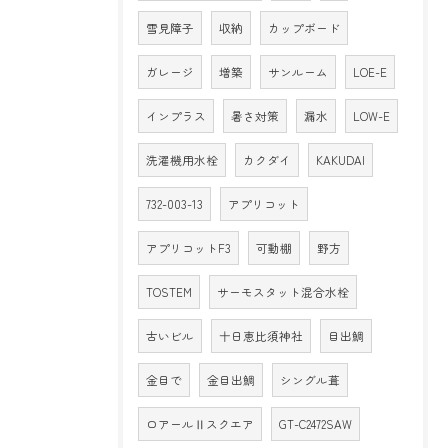
雪見障子
収納
カップボード
ガレージ
増築
サンルーム
LOE-E
インプラス
暑さ対策
漏水
LOW-E
洗濯機用水栓
カクダイ
KAKUDAI
732-003-13
アプリコット
アプリコットF3
可動棚
野方
TOSTEM
サーモスタット混合水栓
古いビル
十日恵比須神社
目出鯛
金目で
金目出鯛
シングル葺
ロアールⅡスクエア
GT-C2472SAW