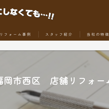
リフォーム事例
スタッフ紹介
当社の特
ちょっとだけリフォーム
内装工事
トータルリフォーム
外壁
屋根
福岡市西区 店舗リフォー
水回りリフォー
外構工事・エク