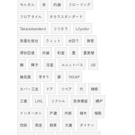
モルタル
床
内装
フローリング
フロアタイル
タカラスタンダード
Takarastandard
リリカラ
Lilycolor
洗面化粧台
ウィット
水回り
貸家
原状回復
外装
和室
畳
畳表替
襖
障子
浴室
ユニットバス
UB
換気扇
手すり
扉
YKKAP
カバー工法
ドア
リペア
穴
補修
三菱
LIXIL
リクシル
洗浄便座
網戸
インターホン
戸建
外部
植木
植栽
伐採
剪定
除草
大建
ダイケン