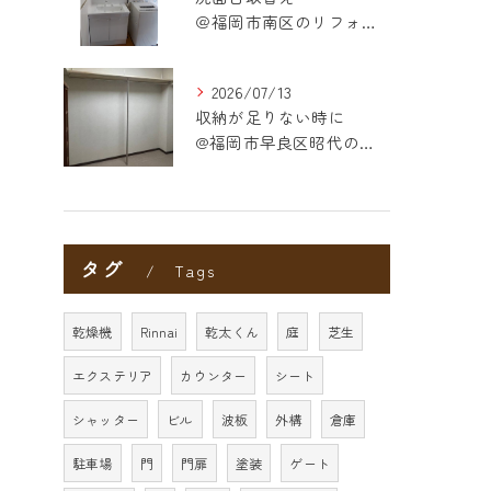
＠福岡市南区のリフォーム
2026/07/13
収納が足りない時に
@福岡市早良区昭代のリフォーム
タグ
Tags
乾燥機
Rinnai
乾太くん
庭
芝生
エクステリア
カウンター
シート
シャッター
ビル
波板
外構
倉庫
駐車場
門
門扉
塗装
ゲート