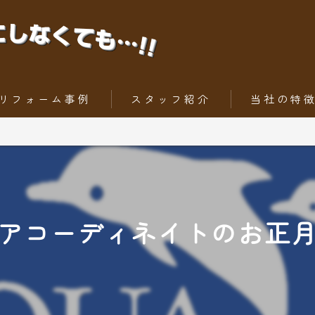
リフォーム事例
スタッフ紹介
当社の特
ちょっとだけリフォーム
内装工事
トータルリフォーム
外壁
屋根
アコーディネイトのお正
水回りリフォー
外構工事・エク