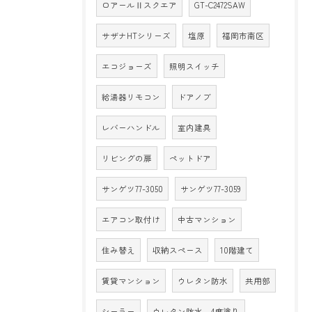
ロアールⅡスクエア
GT-C2472SAW
サザナHTシリーズ
塩原
福岡市南区
エコジョーズ
照明スイッチ
給湯器リモコン
ドアノブ
レバーハンドル
室内建具
リビングの扉
ペットドア
サンゲツ77-3050
サンゲツ77-3059
エアコン取付け
中古マンション
住み替え
収納スペース
10階建て
賃貸マンション
ウレタン防水
共用部
シーラー
ウレタン防水 4度塗り