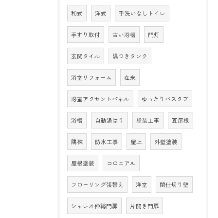
和式
洋式
手洗いなしトイレ
手すり取付
古い浴槽
門灯
玄関タイル
隅つきタンク
浴室リフォーム
在来
浴室アクセントパネル
ゆったりバスタブ
浴槽
自動湯はり
塗装工事
瓦屋根
隅棟
防水工事
屋上
外壁塗装
屋根塗装
コロニアル
フローリング張替え
洋室
間仕切り壁
シャレオ伸縮門扉
片開き門扉