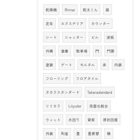
乾燥機
Rinnai
乾太くん
庭
芝生
エクステリア
カウンター
シート
シャッター
ビル
波板
外構
倉庫
駐車場
門
門扉
塗装
ゲート
モルタル
床
内装
フローリング
フロアタイル
タカラスタンダード
Takarastandard
リリカラ
Lilycolor
洗面化粧台
ウィット
水回り
貸家
原状回復
外装
和室
畳
畳表替
襖