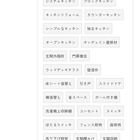
システムキッチン
ブロックキッチン
キッチンリフォーム
カウンターキッチン
シンプルなキッチン
独立キッチン
オープンキッチン
オンデュリン屋根材
玄関外階段
門扉撤去
ウッドデッキテラス
壁造作
床シート張替え
引き戸
スライドドア
襖張替え
省スペース
ポール付き棚
洗濯機上収納棚
コンセント
スイッチ
ほたるスイッチ
フェンス照明
庭照明
吊り下げ照明
玄関腰かけ
玄関収納