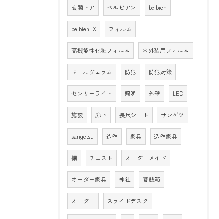
玄関ドア
ベルビアン
belbien
belbienEX
フィルム
高機能性化粧フィルム
内外装用フィルム
マールヴェラム
防犯
防犯対策
センサーライト
照明
外壁
LED
施設
廊下
長尺シート
サンゲツ
sangetsu
造作
家具
造作家具
棚
チェスト
オーダーメイド
オーダー家具
神社
賽銭箱
オーダー
スライドデスク