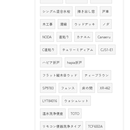
シングル混合水栓
掃き出し窓
戸車
木工事
濡縁
ウッドデッキ
ノダ
NODA
直貼り
カナエル
Canaeru
C直貼り
チェリーミディアム
CJS1-E1
ハピア折戸
hapia折戸
フラット縦木目ウッド
ティーブラウン
SP9783
フェンス
床の間
XR-462
LYT84016
ウォシュレット
温水洗浄便座
TOTO
リモコン便器洗浄タイプ
TCF6553A