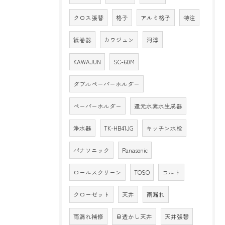
クロス張替
格子
アルミ格子
特注
紙巻器
カワジュン
河淳
KAWAJUN
SC-60M
ダブルペーパーホルダー
ペーパーホルダー
還元水素水生成器
浄水器
TK-HB41JG
キッチン水栓
パナソニック
Panasonic
ロールスクリーン
TOSO
コルト
クローゼット
天井
雨漏れ
雨漏れ補修
目透かし天井
天井張替