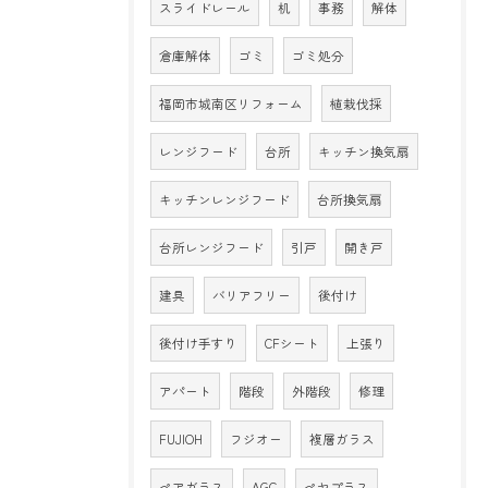
スライドレール
机
事務
解体
倉庫解体
ゴミ
ゴミ処分
福岡市城南区リフォーム
植栽伐採
レンジフード
台所
キッチン換気扇
キッチンレンジフード
台所換気扇
台所レンジフード
引戸
開き戸
建具
バリアフリー
後付け
後付け手すり
CFシート
上張り
アパート
階段
外階段
修理
FUJIOH
フジオー
複層ガラス
ペアガラス
AGC
ペヤプラス