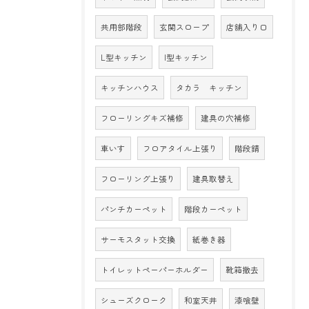
共用部階段
玄関スロープ
店舗入り口
L型キッチン
I型キッチン
キッチンハウス
タカラ キッチン
フローリングキズ補修
建具の穴補修
車いす
フロアタイル上張り
階段錆
フローリング上張り
建具取替え
パンチカーペット
階段カーペット
サーモスタット交換
紙巻き器
トイレットペーパーホルダー
靴箱撤去
シューズクローク
和室天井
漆喰壁