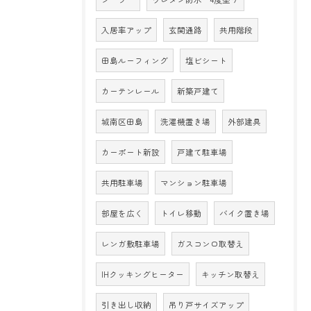
入居率アップ
玄関通路
共用階段
田島ルーフィング
塩ビシート
カーテンレール
新築戸建て
城南区田島
洗濯機置き場
外部建具
カーポート新設
戸建て駐車場
共用駐車場
マンション駐車場
部屋を広く
トイレ移動
バイク置き場
レンガ敷駐車場
ガスコンロ取替え
IHクッキングヒーター
キッチン取替え
引き出し収納
吊り戸サイズアップ