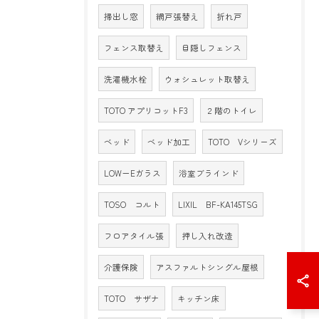
掃出し窓
網戸張替え
折れ戸
フェンス取替え
目隠しフェンス
洗濯機水栓
ウォシュレット取替え
TOTO アプリコットF3
２階のトイレ
ベッド
ベッド加工
TOTO Vシリーズ
LOW－Eガラス
浴室ブラインド
TOSO コルト
LIXIL BF-KA145TSG
フロアタイル張
押し入れ改造
介護保険
アスファルトシングル屋根
TOTO サザナ
キッチン床