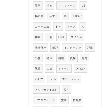
障子
浴室
ユニットバス
UB
換気扇
手すり
扉
YKKAP
カバー工法
ドア
リペア
穴
補修
三菱
LIXIL
リクシル
洗浄便座
網戸
インターホン
戸建
外部
植木
植栽
伐採
剪定
除草
大建
ダイケン
DAIKEN
ハピア
hapia
アウトセット
アウトセット吊戸
片引
ドアリフォーム
玄関
玄関扉