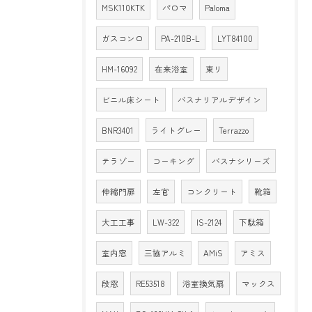
MSK110KTK
パロマ
Paloma
ガスコンロ
PA-210B-L
LYT84100
HM-16092
在来浴室
東リ
ビニル床シート
バスナリアルデザイン
BNR3401
ライトグレー
Terrazzo
テラゾー
コーキング
バスナシリーズ
伸縮門扉
左官
コンクリート
靴箱
大工工事
LW-322
IS-2124
下駄箱
室内窓
三協アルミ
AMiS
アミス
段窓
RE53518
浴室換気扇
マックス