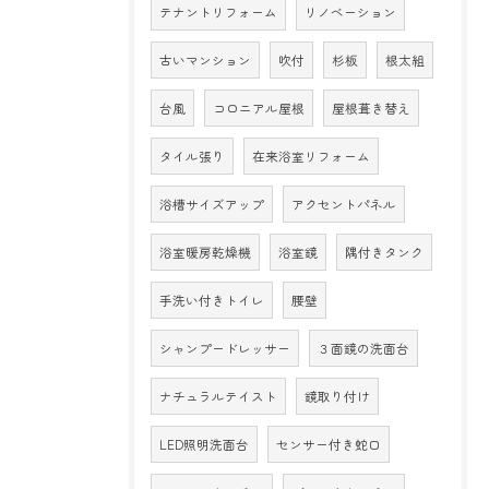
テナントリフォーム
リノベーション
古いマンション
吹付
杉板
根太組
台風
コロニアル屋根
屋根葺き替え
タイル張り
在来浴室リフォーム
浴槽サイズアップ
アクセントパネル
浴室暖房乾燥機
浴室鏡
隅付きタンク
手洗い付きトイレ
腰壁
シャンプードレッサー
３面鏡の洗面台
ナチュラルテイスト
鏡取り付け
LED照明洗面台
センサー付き蛇口