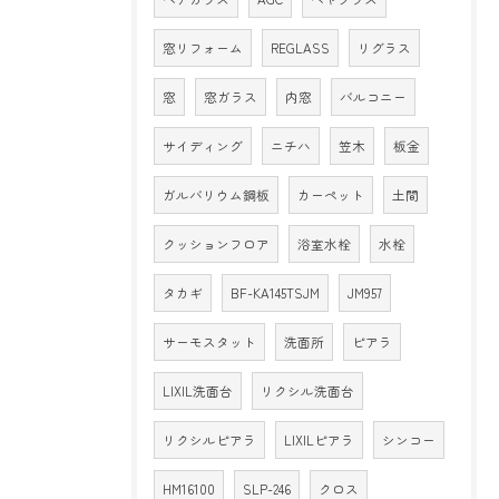
窓リフォーム
REGLASS
リグラス
窓
窓ガラス
内窓
バルコニー
サイディング
ニチハ
笠木
板金
ガルバリウム鋼板
カーペット
土間
クッションフロア
浴室水栓
水栓
タカギ
BF-KA145TSJM
JM957
サーモスタット
洗面所
ピアラ
LIXIL洗面台
リクシル洗面台
リクシルピアラ
LIXILピアラ
シンコー
HM16100
SLP-246
クロス