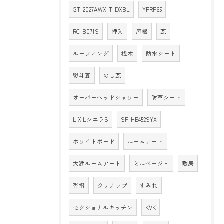
GT-2027AWX-T-DXBL
YPRF65
RC-B071S
押入
屋根
瓦
ルーフィング
桟木
防水シート
熨斗瓦
のし瓦
オーバーヘッドシャワー
防草シート
LIXILシエラS
SF-HE452SYX
ホワイトボード
ルームアート
大建ルームアート
ミルベージュ
敷居
沓摺
クリナップ
すみれ
セクショナルキッチン
KVK