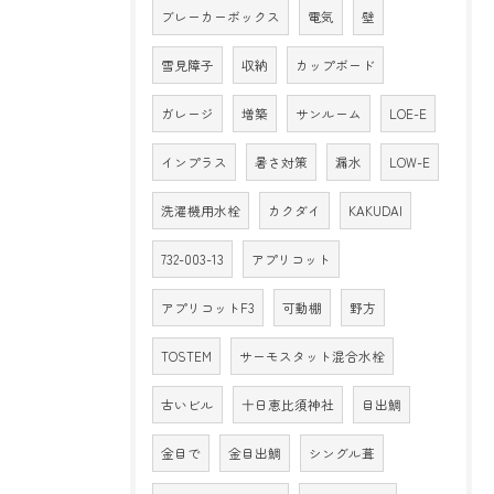
ブレーカーボックス
電気
壁
雪見障子
収納
カップボード
ガレージ
増築
サンルーム
LOE-E
インプラス
暑さ対策
漏水
LOW-E
洗濯機用水栓
カクダイ
KAKUDAI
732-003-13
アプリコット
アプリコットF3
可動棚
野方
TOSTEM
サーモスタット混合水栓
古いビル
十日恵比須神社
目出鯛
金目で
金目出鯛
シングル葺