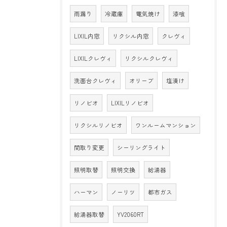
雨漏り
冷蔵庫
電気焼け
漆喰
LIXIL内窓
リクシル内窓
クレヴィ
LIXILクレヴィ
リクシルクレヴィ
洗面台クレヴィ
オリーブ
塩漬け
リノビオ
LIXILリノビオ
リクシルリノビオ
ワンルームマンション
間取り変更
シーリングライト
照明取替
照明交換
給湯器
ハーマン
ノーリツ
都市ガス
給湯器取替
YV2060RT