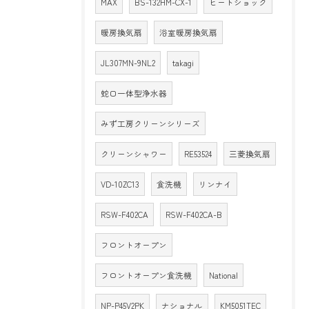
MAX
BS-132HM-CX-1
ヒートショック
暖房換気扇
浴室暖房換気扇
JL307MN-9NL2
takagi
蛇口一体型浄水器
みず工房クリーンシリーズ
クリーンシャワー
RE53524
三菱換気扇
VD-10ZC13
食洗機
リンナイ
RSW-F402CA
RSW-F402CA-B
フロントオープン
フロントオープン食洗機
National
NP-P45V2PK
ナショナル
KM5051TEC