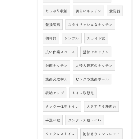
たっぷり収納
明るいキッチン
食洗器
壁換気扇
スタイリッシュなキッチン
個性的
シンプル
スライド式
広い作業スペース
壁付けキッチン
対面キッチン
人造大理石のキッチン
洗面台取替え
ピンクの洗面ボール
収納アップ
トイレ取替え
タンク一体型トイレ
大きすぎる洗面台
手洗い器
タンクレス風トイレ
タンクレストイレ
袖付きウォシュレット