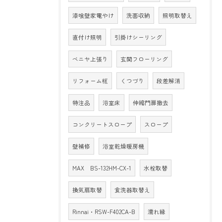
漆喰壁家電やけ
洗面収納
照明取替え
直付け照明
引掛けシーリング
ベニヤ上張り
玄関フローリング
リフォーム框
くつづり
段差解消
特注品
浴室床
伸縮門扉撤去
コンクリートスロープ
スロープ
壁補修
浴室乾燥暖房機
MAX BS-132HM-CX-1
水栓取替
換気扇取替
食洗器取替え
Rinnai・RSW-F402CA-B
濡れ縁