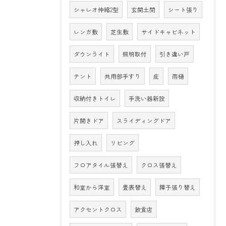
シャレオ伸縮2型
玄関土間
シート張り
レンガ敷
芝生敷
サイドキャビネット
ダウンライト
照明取付
引き違い戸
テント
共用部手すり
庇
雨樋
収納付きトイレ
手洗い器新設
片開きドア
スライディングドア
押し入れ
リビング
フロアタイル張替え
クロス張替え
和室から洋室
畳表替え
障子張り替え
アクセントクロス
飲食店