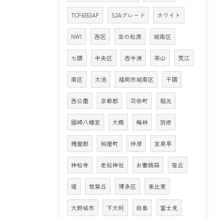
TCF6553AF
S2Aグレード
ホワイト
NW1
西区
生の松原
城南区
七隈
中央区
西中洲
茶山
荒江
南区
大池
福岡市城南区
干隈
西公園
京都郡
苅田町
稲光
國崎八幡宮
大橋
梅林
別府
糟屋郡
粕屋町
仲原
友泉亭
神松寺
老松神社
お賽銭箱
笹丘
堤
筑紫丘
博多区
東比恵
大野城市
下大利
田島
富士見