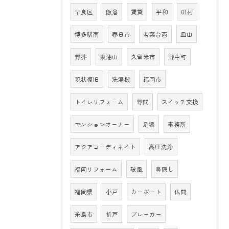
早良区
飯倉
賃貸
平和
田村
博多駅南
春日市
若葉台西
皿山
野芥
東油山
久留米市
野中町
現状復旧
洗濯機
福岡市
トイレリフォーム
野間
スイッチ交換
マンションオーナー
足場
事務所
アクアコーディネイト
高圧洗浄
福岡リフォーム
破風
鼻隠し
福岡県
小戸
カーポート
仏間
糸島市
折戸
ブレーカー