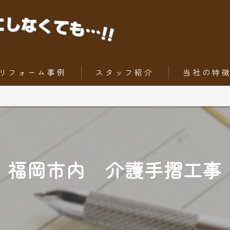
リフォーム事例
スタッフ紹介
当社の特
ちょっとだけリフォーム
内装工事
トータルリフォーム
外壁
屋根
福岡市内 介護手摺工事
水回りリフォー
外構工事・エク