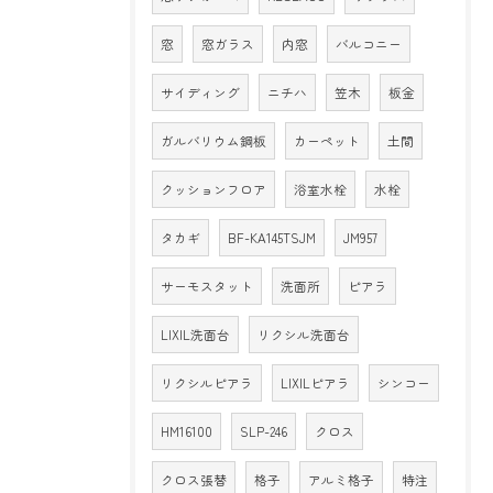
窓
窓ガラス
内窓
バルコニー
サイディング
ニチハ
笠木
板金
ガルバリウム鋼板
カーペット
土間
クッションフロア
浴室水栓
水栓
タカギ
BF-KA145TSJM
JM957
サーモスタット
洗面所
ピアラ
LIXIL洗面台
リクシル洗面台
リクシルピアラ
LIXILピアラ
シンコー
HM16100
SLP-246
クロス
クロス張替
格子
アルミ格子
特注