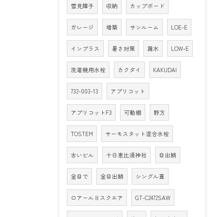
雪見障子
収納
カップボード
ガレージ
増築
サンルーム
LOE-E
インプラス
暑さ対策
漏水
LOW-E
洗濯機用水栓
カクダイ
KAKUDAI
732-003-13
アプリコット
アプリコットF3
可動棚
野方
TOSTEM
サーモスタット混合水栓
古いビル
十日恵比須神社
目出鯛
金目で
金目出鯛
シングル葺
ロアールⅡスクエア
GT-C2472SAW