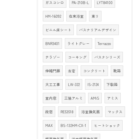
ガスコンロ
PA-210B-L
LYT84100
HM-16092
在来浴室
東リ
ビニル床シート
バスナリアルデザイン
BNR3401
ライトグレー
Terrazzo
テラゾー
コーキング
バスナシリーズ
伸縮門扉
左官
コンクリート
靴箱
大工工事
LW-322
IS-2124
下駄箱
室内窓
三協アルミ
AMiS
アミス
段窓
RE53518
浴室換気扇
マックス
MAX
BS-132HM-CX-1
ヒートショック