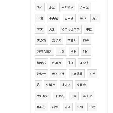
NW1
西区
生の松原
城南区
七隈
中央区
西中洲
茶山
荒江
南区
大池
福岡市城南区
干隈
西公園
京都郡
苅田町
稲光
國崎八幡宮
大橋
梅林
別府
糟屋郡
粕屋町
仲原
友泉亭
神松寺
老松神社
お賽銭箱
笹丘
堤
筑紫丘
博多区
東比恵
大野城市
下大利
田島
富士見
早良区
飯倉
賃貸
平和
田村