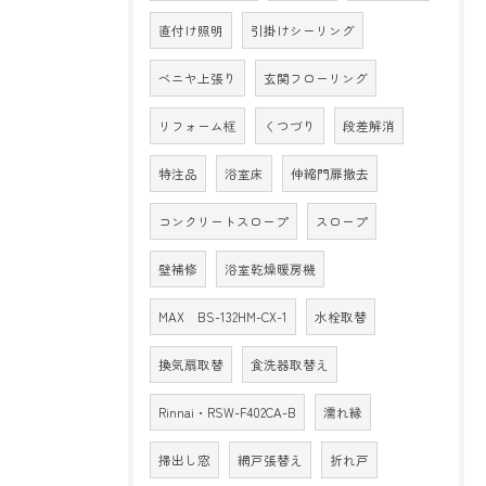
直付け照明
引掛けシーリング
ベニヤ上張り
玄関フローリング
リフォーム框
くつづり
段差解消
特注品
浴室床
伸縮門扉撤去
コンクリートスロープ
スロープ
壁補修
浴室乾燥暖房機
MAX BS-132HM-CX-1
水栓取替
換気扇取替
食洗器取替え
Rinnai・RSW-F402CA-B
濡れ縁
掃出し窓
網戸張替え
折れ戸