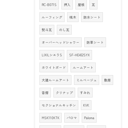
RC-B071S
押入
屋根
瓦
ルーフィング
桟木
防水シート
熨斗瓦
のし瓦
オーバーヘッドシャワー
防草シート
LIXILシエラS
SF-HE452SYX
ホワイトボード
ルームアート
大建ルームアート
ミルベージュ
敷居
沓摺
クリナップ
すみれ
セクショナルキッチン
KVK
MSK110KTK
パロマ
Paloma