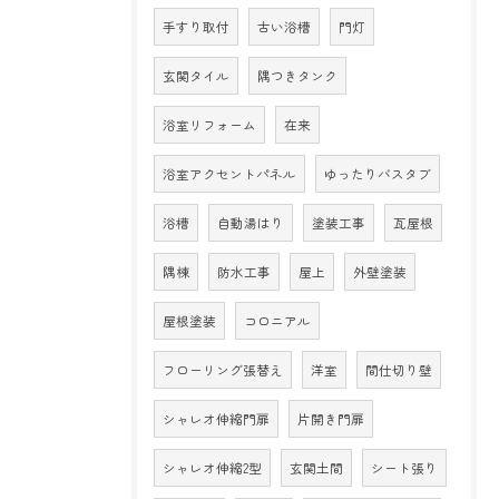
手すり取付
古い浴槽
門灯
玄関タイル
隅つきタンク
浴室リフォーム
在来
浴室アクセントパネル
ゆったりバスタブ
浴槽
自動湯はり
塗装工事
瓦屋根
隅棟
防水工事
屋上
外壁塗装
屋根塗装
コロニアル
フローリング張替え
洋室
間仕切り壁
シャレオ伸縮門扉
片開き門扉
シャレオ伸縮2型
玄関土間
シート張り