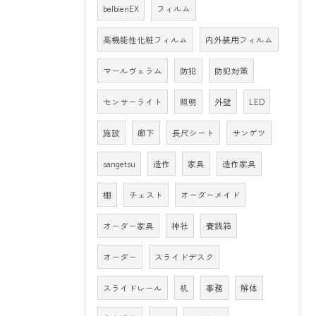
belbienEX
フィルム
高機能性化粧フィルム
内外装用フィルム
マールヴェラム
防犯
防犯対策
センサーライト
照明
外壁
LED
施設
廊下
長尺シート
サンゲツ
sangetsu
造作
家具
造作家具
棚
チェスト
オーダーメイド
オーダー家具
神社
賽銭箱
オーダー
スライドデスク
スライドレール
机
事務
解体