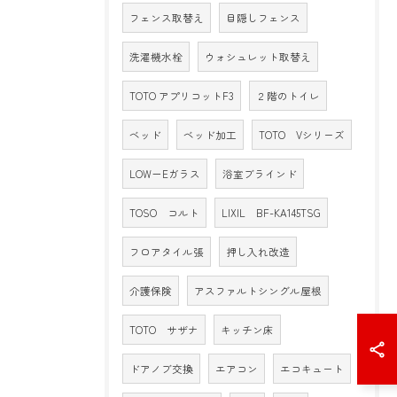
フェンス取替え
目隠しフェンス
洗濯機水栓
ウォシュレット取替え
TOTO アプリコットF3
２階のトイレ
ベッド
ベッド加工
TOTO Vシリーズ
LOW－Eガラス
浴室ブラインド
TOSO コルト
LIXIL BF-KA145TSG
フロアタイル張
押し入れ改造
介護保険
アスファルトシングル屋根
TOTO サザナ
キッチン床
ドアノブ交換
エアコン
エコキュート