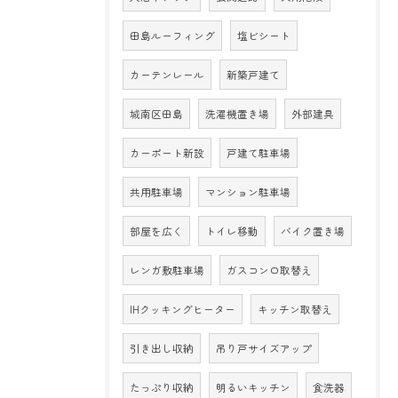
田島ルーフィング
塩ビシート
カーテンレール
新築戸建て
城南区田島
洗濯機置き場
外部建具
カーポート新設
戸建て駐車場
共用駐車場
マンション駐車場
部屋を広く
トイレ移動
バイク置き場
レンガ敷駐車場
ガスコンロ取替え
IHクッキングヒーター
キッチン取替え
引き出し収納
吊り戸サイズアップ
たっぷり収納
明るいキッチン
食洗器