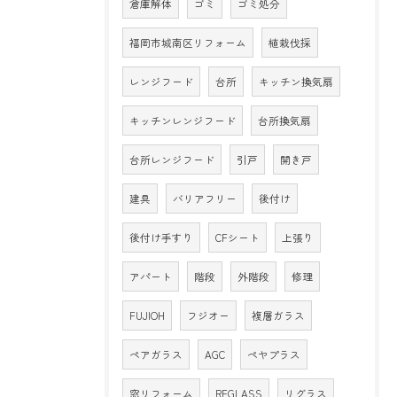
倉庫解体
ゴミ
ゴミ処分
福岡市城南区リフォーム
植栽伐採
レンジフード
台所
キッチン換気扇
キッチンレンジフード
台所換気扇
台所レンジフード
引戸
開き戸
建具
バリアフリー
後付け
後付け手すり
CFシート
上張り
アパート
階段
外階段
修理
FUJIOH
フジオー
複層ガラス
ペアガラス
AGC
ペヤプラス
窓リフォーム
REGLASS
リグラス