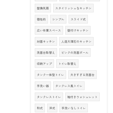
壁換気扇
スタイリッシュなキッチン
個性的
シンプル
スライド式
広い作業スペース
壁付けキッチン
対面キッチン
人造大理石のキッチン
洗面台取替え
ピンクの洗面ボール
収納アップ
トイレ取替え
タンク一体型トイレ
大きすぎる洗面台
手洗い器
タンクレス風トイレ
タンクレストイレ
袖付きウォシュレット
和式
洋式
手洗いなしトイレ