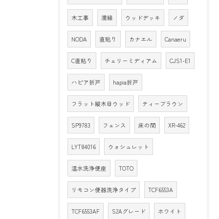
木工事
濡縁
ウッドデッキ
ノダ
NODA
直貼り
カナエル
Canaeru
C直貼り
チェリーミディアム
CJS1-E1
ハピア折戸
hapia折戸
フラット縦木目ウッド
ティーブラウン
SP9783
フェンス
床の間
XR-462
LYT84016
ウォシュレット
温水洗浄便座
TOTO
リモコン便器洗浄タイプ
TCF6553A
TCF6553AF
S2Aグレード
ホワイト