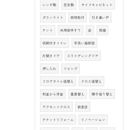
レンガ敷
芝生敷
サイドキャビネット
ダウンライト
照明取付
引き違い戸
テント
共用部手すり
庇
雨樋
収納付きトイレ
手洗い器新設
片開きドア
スライディングドア
押し入れ
リビング
フロアタイル張替え
クロス張替え
和室から洋室
畳表替え
障子張り替え
アクセントクロス
飲食店
テナントリフォーム
リノベーション