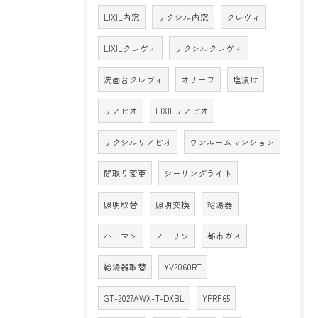
LIXIL内窓
リクシル内窓
クレヴィ
LIXILクレヴィ
リクシルクレヴィ
洗面台クレヴィ
オリーブ
塩漬け
リノビオ
LIXILリノビオ
リクシルリノビオ
ワンルームマンション
間取り変更
シーリングライト
照明取替
照明交換
給湯器
ハーマン
ノーリツ
都市ガス
給湯器取替
YV2060RT
GT-2027AWX-T-DXBL
YPRF65