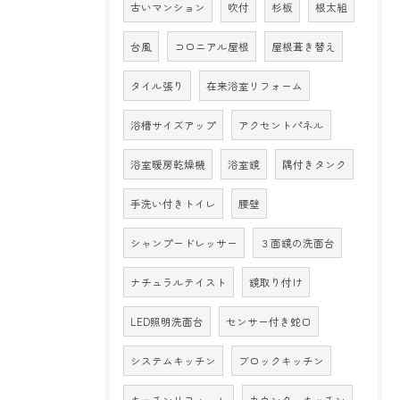
古いマンション
吹付
杉板
根太組
台風
コロニアル屋根
屋根葺き替え
タイル張り
在来浴室リフォーム
浴槽サイズアップ
アクセントパネル
浴室暖房乾燥機
浴室鏡
隅付きタンク
手洗い付きトイレ
腰壁
シャンプードレッサー
３面鏡の洗面台
ナチュラルテイスト
鏡取り付け
LED照明洗面台
センサー付き蛇口
システムキッチン
ブロックキッチン