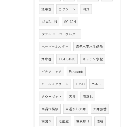
紙巻器
カワジュン
河淳
KAWAJUN
SC-60M
ダブルペーパーホルダー
ペーパーホルダー
還元水素水生成器
浄水器
TK-HB41JG
キッチン水栓
パナソニック
Panasonic
ロールスクリーン
TOSO
コルト
クローゼット
天井
雨漏れ
雨漏れ補修
目透かし天井
天井張替
雨漏り
冷蔵庫
電気焼け
漆喰