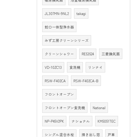
暖房換気扇
浴室暖房換気扇
JL307MN-9NL2
takagi
蛇口一体型浄水器
みず工房クリーンシリーズ
クリーンシャワー
RE53524
三菱換気扇
VD-10ZC13
食洗機
リンナイ
RSW-F402CA
RSW-F402CA-B
フロントオープン
フロントオープン食洗機
National
NP-P45V2PK
ナショナル
KM5051TEC
シングル混合水栓
掃き出し窓
戸車