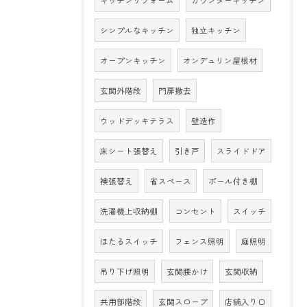
キッチンリフォーム
カウンターキッチン
シンプルなキッチン
独立キッチン
オープンキッチン
オンデュリン屋根材
玄関外階段
門扉撤去
ウッドデッキテラス
壁造作
床シート張替え
引き戸
スライドドア
襖張替え
省スペース
ポール付き棚
洗濯機上収納棚
コンセント
スイッチ
ほたるスイッチ
フェンス照明
庭照明
吊り下げ照明
玄関腰かけ
玄関収納
共用部階段
玄関スロープ
店舗入り口