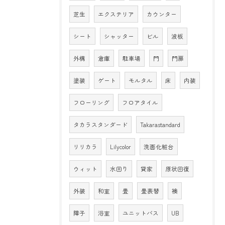
芝生
エクステリア
カウンター
シート
シャッター
ビル
波板
外構
倉庫
駐車場
門
門扉
塗装
ゲート
モルタル
床
内装
フローリング
フロアタイル
タカラスタンダード
Takarastandard
リリカラ
Lilycolor
洗面化粧台
ウィット
水回り
貸家
原状回復
外装
和室
畳
畳表替
襖
障子
浴室
ユニットバス
UB