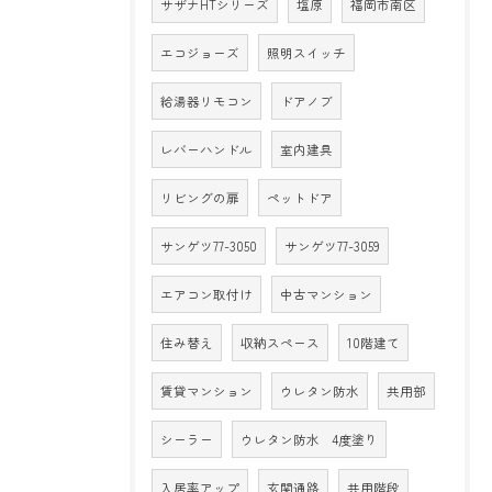
サザナHTシリーズ
塩原
福岡市南区
エコジョーズ
照明スイッチ
給湯器リモコン
ドアノブ
レバーハンドル
室内建具
リビングの扉
ペットドア
サンゲツ77-3050
サンゲツ77-3059
エアコン取付け
中古マンション
住み替え
収納スペース
10階建て
賃貸マンション
ウレタン防水
共用部
シーラー
ウレタン防水 4度塗り
入居率アップ
玄関通路
共用階段