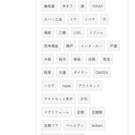
換気扇
手すり
扉
YKKAP
カバー工法
ドア
リペア
穴
補修
三菱
LIXIL
リクシル
洗浄便座
網戸
インターホン
戸建
外部
植木
植栽
伐採
剪定
除草
大建
ダイケン
DAIKEN
ハピア
hapia
アウトセット
アウトセット吊戸
片引
ドアリフォーム
玄関
玄関扉
玄関ドア
ベルビアン
belbien