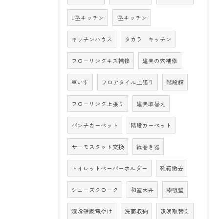
L型キッチン
I型キッチン
キッチンハウス
タカラ キッチン
フローリングキズ補修
建具の穴補修
車いす
フロアタイル上張り
階段錆
フローリング上張り
建具取替え
パンチカーペット
階段カーペット
サーモスタット交換
紙巻き器
トイレットペーパーホルダー
靴箱撤去
シューズクローク
和室天井
漆喰壁
漆喰壁家電やけ
洗面収納
照明取替え