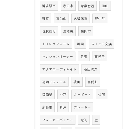
博多駅南
春日市
若葉台西
皿山
野芥
東油山
久留米市
野中町
現状復旧
洗濯機
福岡市
トイレリフォーム
野間
スイッチ交換
マンションオーナー
足場
事務所
アクアコーディネイト
高圧洗浄
福岡リフォーム
破風
鼻隠し
福岡県
小戸
カーポート
仏間
糸島市
折戸
ブレーカー
ブレーカーボックス
電気
壁