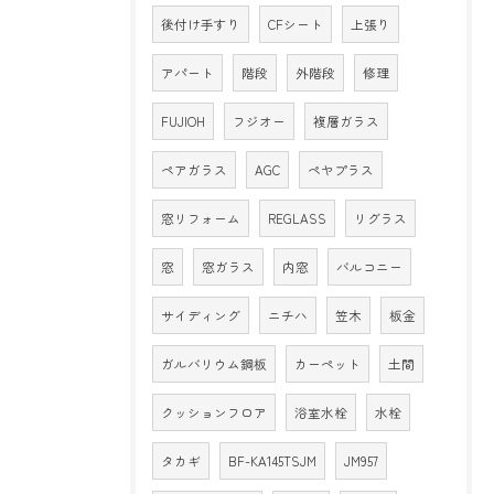
後付け手すり
CFシート
上張り
アパート
階段
外階段
修理
FUJIOH
フジオー
複層ガラス
ペアガラス
AGC
ペヤプラス
窓リフォーム
REGLASS
リグラス
窓
窓ガラス
内窓
バルコニー
サイディング
ニチハ
笠木
板金
ガルバリウム鋼板
カーペット
土間
クッションフロア
浴室水栓
水栓
タカギ
BF-KA145TSJM
JM957