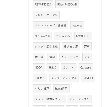
RSW-F402CA
RSW-F402CA-B
フロントオープン
フロントオープン食洗機
National
NP-P45V2PK
ナショナル
KM5051TEC
シングル混合水栓
掃き出し窓
戸車
木工事
濡縁
ウッドデッキ
ノダ
NODA
直貼り
カナエル
Canaeru
C直貼り
チェリーミディアム
CJS1-E1
ハピア折戸
hapia折戸
フラット縦木目ウッド
ティーブラウン