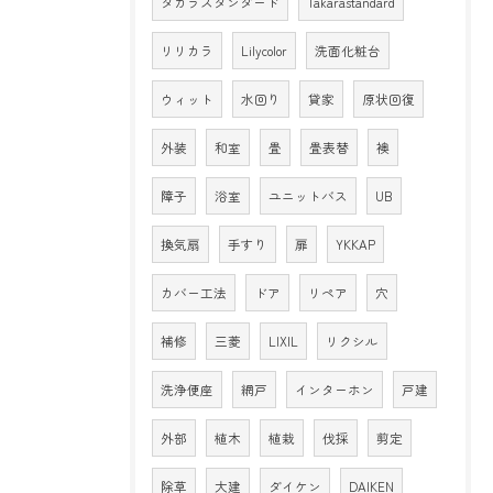
タカラスタンダード
Takarastandard
リリカラ
Lilycolor
洗面化粧台
ウィット
水回り
貸家
原状回復
外装
和室
畳
畳表替
襖
障子
浴室
ユニットバス
UB
換気扇
手すり
扉
YKKAP
カバー工法
ドア
リペア
穴
補修
三菱
LIXIL
リクシル
洗浄便座
網戸
インターホン
戸建
外部
植木
植栽
伐採
剪定
除草
大建
ダイケン
DAIKEN