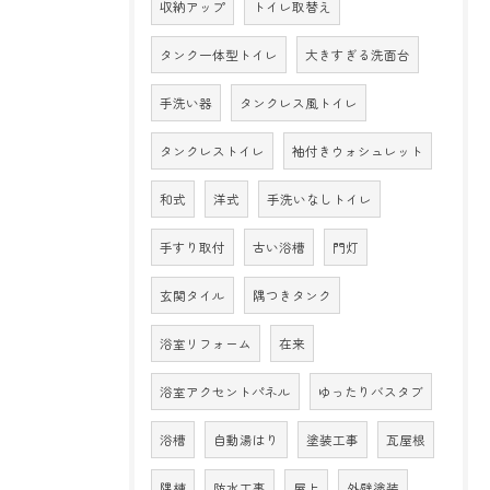
収納アップ
トイレ取替え
タンク一体型トイレ
大きすぎる洗面台
手洗い器
タンクレス風トイレ
タンクレストイレ
袖付きウォシュレット
和式
洋式
手洗いなしトイレ
手すり取付
古い浴槽
門灯
玄関タイル
隅つきタンク
浴室リフォーム
在来
浴室アクセントパネル
ゆったりバスタブ
浴槽
自動湯はり
塗装工事
瓦屋根
隅棟
防水工事
屋上
外壁塗装