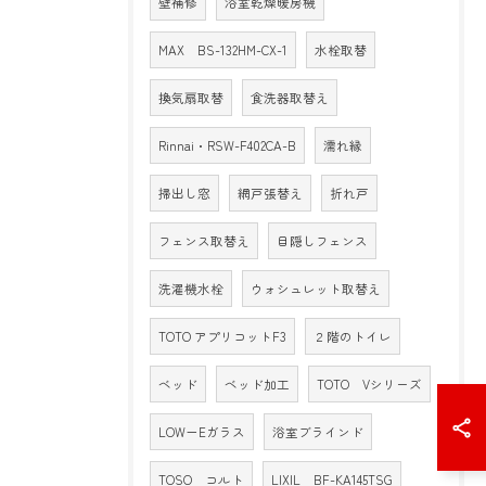
壁補修
浴室乾燥暖房機
MAX BS-132HM-CX-1
水栓取替
換気扇取替
食洗器取替え
Rinnai・RSW-F402CA-B
濡れ縁
掃出し窓
網戸張替え
折れ戸
フェンス取替え
目隠しフェンス
洗濯機水栓
ウォシュレット取替え
TOTO アプリコットF3
２階のトイレ
ベッド
ベッド加工
TOTO Vシリーズ
LOW－Eガラス
浴室ブラインド
TOSO コルト
LIXIL BF-KA145TSG