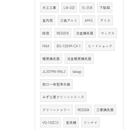
大工工事
LW-322
IS-2124
下駄箱
室内窓
三協アルミ
AMiS
アミス
段窓
RE53518
浴室換気扇
マックス
MAX
BS-132HM-CX-1
ヒートショック
暖房換気扇
浴室暖房換気扇
JL307MN-9NL2
takagi
蛇口一体型浄水器
みず工房クリーンシリーズ
クリーンシャワー
RE53524
三菱換気扇
VD-10ZC13
食洗機
リンナイ