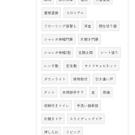
屋根塗装
コロニアル
フローリング張替え
洋室
間仕切り壁
シャレオ伸縮門扉
片開き門扉
シャレオ伸縮2型
玄関土間
シート張り
レンガ敷
芝生敷
サイドキャビネット
ダウンライト
照明取付
引き違い戸
テント
共用部手すり
庇
雨樋
収納付きトイレ
手洗い器新設
片開きドア
スライディングドア
押し入れ
リビング