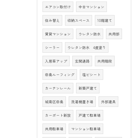
エアコン取付け
中古マンション
住み替え
収納スペース
10階建て
賃貸マンション
ウレタン防水
共用部
シーラー
ウレタン防水 4度塗り
入居率アップ
玄関通路
共用階段
田島ルーフィング
塩ビシート
カーテンレール
新築戸建て
城南区田島
洗濯機置き場
外部建具
カーポート新設
戸建て駐車場
共用駐車場
マンション駐車場