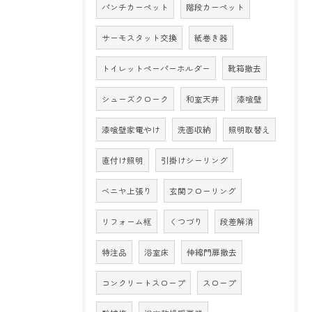
パンチカーペット
階段カーペット
サーモスタット交換
紙巻き器
トイレットペーパーホルダー
靴箱撤去
シューズクローク
和室天井
漆喰壁
漆喰壁家電やけ
洗面収納
照明取替え
直付け照明
引掛けシーリング
ベニヤ上張り
玄関フローリング
リフォーム框
くつづり
段差解消
特注品
浴室床
伸縮門扉撤去
コンクリートスロープ
スロープ