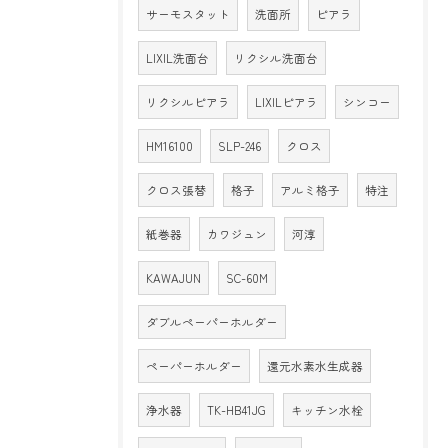
サーモスタット
洗面所
ピアラ
LIXIL洗面台
リクシル洗面台
リクシルピアラ
LIXILピアラ
シンコー
HM16100
SLP-246
クロス
クロス張替
格子
アルミ格子
特注
紙巻器
カワジュン
河淳
KAWAJUN
SC-60M
ダブルペーパーホルダー
ペーパーホルダー
還元水素水生成器
浄水器
TK-HB41JG
キッチン水栓