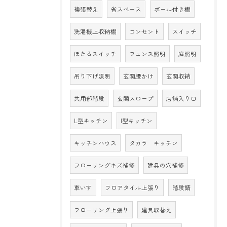
襖張替え
省スペース
ポール付き棚
洗濯機上収納棚
コンセント
スイッチ
ほたるスイッチ
フェンス照明
庭照明
吊り下げ照明
玄関腰かけ
玄関収納
共用部階段
玄関スロープ
店舗入り口
L型キッチン
I型キッチン
キッチンハウス
タカラ キッチン
フローリングキズ補修
建具の穴補修
車いす
フロアタイル上張り
階段錆
フローリング上張り
建具取替え