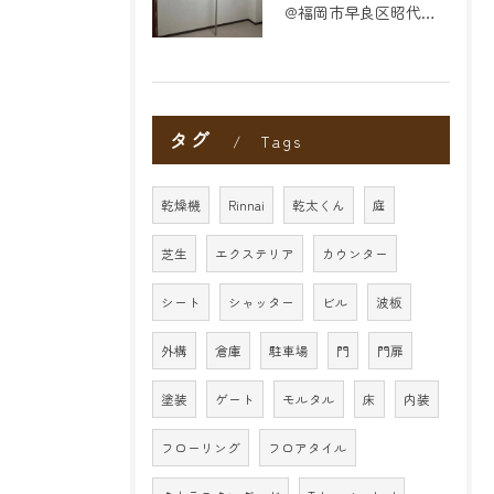
@福岡市早良区昭代のリフォーム
タグ
Tags
乾燥機
Rinnai
乾太くん
庭
芝生
エクステリア
カウンター
シート
シャッター
ビル
波板
外構
倉庫
駐車場
門
門扉
塗装
ゲート
モルタル
床
内装
フローリング
フロアタイル