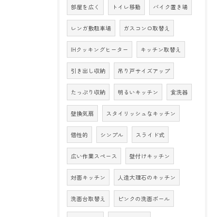
部屋を広く
トイレ移動
バイク置き場
レンガ敷駐車場
ガスコンロ取替え
IHクッキングヒーター
キッチン取替え
引き出し収納
吊り戸サイズアップ
たっぷり収納
明るいキッチン
食洗器
壁換気扇
スタイリッシュなキッチン
個性的
シンプル
スライド式
広い作業スペース
壁付けキッチン
対面キッチン
人造大理石のキッチン
洗面台取替え
ピンクの洗面ボール