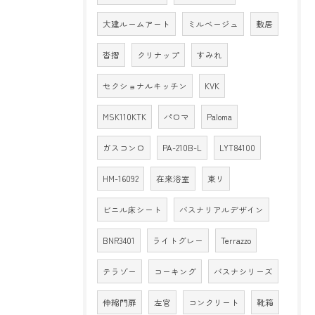
大建ルームアート
ミルベージュ
敷居
沓摺
クリナップ
すみれ
セクショナルキッチン
KVK
MSK110KTK
パロマ
Paloma
ガスコンロ
PA-210B-L
LYT84100
HM-16092
在来浴室
東リ
ビニル床シート
バスナリアルデザイン
BNR3401
ライトグレー
Terrazzo
テラゾー
コーキング
バスナシリーズ
伸縮門扉
左官
コンクリート
靴箱