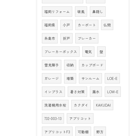
福岡リフォーム
破風
鼻隠し
福岡県
小戸
カーポート
仏間
糸島市
折戸
ブレーカー
ブレーカーボックス
電気
壁
雪見障子
収納
カップボード
ガレージ
増築
サンルーム
LOE-E
インプラス
暑さ対策
漏水
LOW-E
洗濯機用水栓
カクダイ
KAKUDAI
732-003-13
アプリコット
アプリコットF3
可動棚
野方