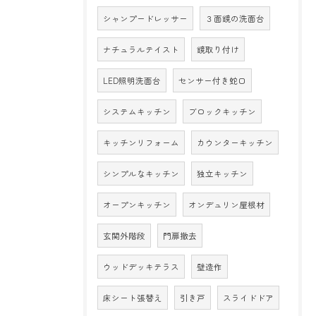
シャンプードレッサー
３面鏡の洗面台
ナチュラルテイスト
鏡取り付け
LED照明洗面台
センサー付き蛇口
システムキッチン
ブロックキッチン
キッチンリフォーム
カウンターキッチン
シンプルなキッチン
独立キッチン
オープンキッチン
オンデュリン屋根材
玄関外階段
門扉撤去
ウッドデッキテラス
壁造作
床シート張替え
引き戸
スライドドア