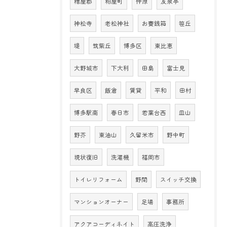
糟屋郡
粕屋町
仲原
友泉亭
神松寺
老松神社
お賽銭箱
笹丘
堤
筑紫丘
博多区
東比恵
大野城市
下大利
田島
富士見
早良区
飯倉
賃貸
平和
田村
博多駅南
春日市
若葉台西
皿山
野芥
東油山
久留米市
野中町
現状復旧
洗濯機
福岡市
トイレリフォーム
野間
スイッチ交換
マンションオーナー
足場
事務所
アクアコーディネイト
高圧洗浄