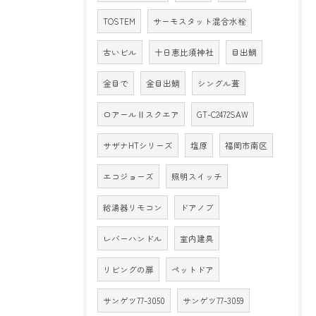
TOSTEM
サーモスタット混合水栓
古いビル
十日恵比須神社
目出鯛
金目で
金目出鯛
シングル葺
ロアールⅡスクエア
GT-C2472SAW
サザナHTシリーズ
塩原
福岡市南区
エコジョーズ
照明スイッチ
給湯器リモコン
ドアノブ
レバーハンドル
室内建具
リビングの扉
ペットドア
サンゲツ77-3050
サンゲツ77-3059