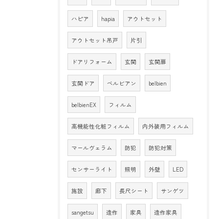
ハピア
hapia
アウトセット
アウトセット吊戸
片引
ドアリフォーム
玄関
玄関扉
玄関ドア
ベルビアン
belbien
belbienEX
フィルム
高機能性化粧フィルム
内外装用フィルム
マールヴェラム
防犯
防犯対策
センサーライト
照明
外壁
LED
施設
廊下
長尺シート
サンゲツ
sangetsu
造作
家具
造作家具