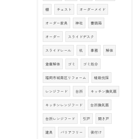
棚
チェスト
オーダーメイド
オーダー家具
神社
賽銭箱
オーダー
スライドデスク
スライドレール
机
事務
解体
倉庫解体
ゴミ
ゴミ処分
福岡市城南区リフォーム
植栽伐採
レンジフード
台所
キッチン換気扇
キッチンレンジフード
台所換気扇
台所レンジフード
引戸
開き戸
建具
バリアフリー
後付け