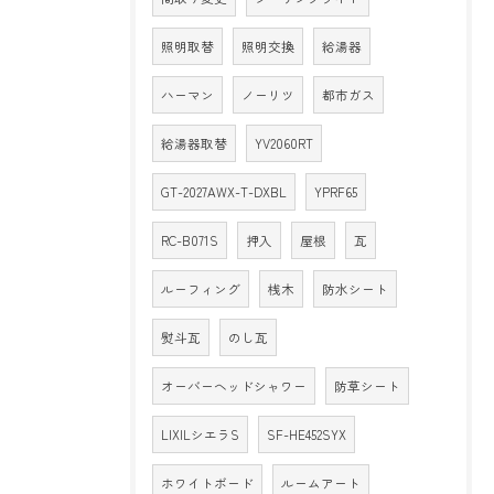
照明取替
照明交換
給湯器
ハーマン
ノーリツ
都市ガス
給湯器取替
YV2060RT
GT-2027AWX-T-DXBL
YPRF65
RC-B071S
押入
屋根
瓦
ルーフィング
桟木
防水シート
熨斗瓦
のし瓦
オーバーヘッドシャワー
防草シート
LIXILシエラS
SF-HE452SYX
ホワイトボード
ルームアート