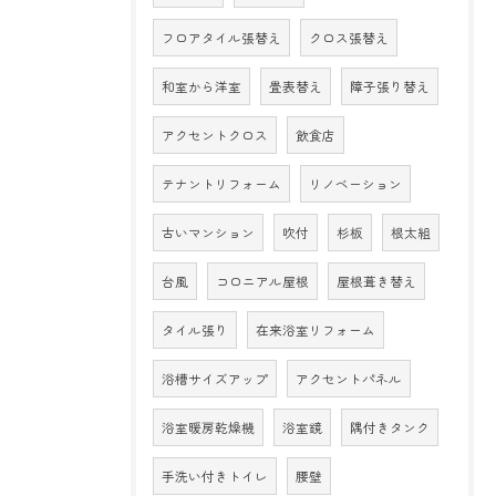
フロアタイル張替え
クロス張替え
和室から洋室
畳表替え
障子張り替え
アクセントクロス
飲食店
テナントリフォーム
リノベーション
古いマンション
吹付
杉板
根太組
台風
コロニアル屋根
屋根葺き替え
タイル張り
在来浴室リフォーム
浴槽サイズアップ
アクセントパネル
浴室暖房乾燥機
浴室鏡
隅付きタンク
手洗い付きトイレ
腰壁