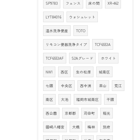
SP9783
フェンス
床の間
XR-462
LYT84016
ウォシュレット
温水洗浄便座
TOTO
リモコン便器洗浄タイプ
TCF6553A
TCF6553AF
S2Aグレード
ホワイト
NW1
西区
生の松原
城南区
七隈
中央区
西中洲
茶山
荒江
南区
大池
福岡市城南区
干隈
西公園
京都郡
苅田町
稲光
國崎八幡宮
大橋
梅林
別府