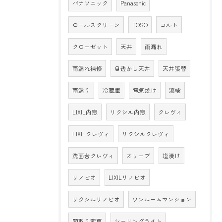
パナソニック
Panasonic
ロールスクリーン
TOSO
コルト
クローゼット
天井
雨漏れ
雨漏れ補修
目透かし天井
天井張替
雨漏り
冷蔵庫
電気焼け
漆喰
LIXIL内窓
リクシル内窓
クレヴィ
LIXILクレヴィ
リクシルクレヴィ
洗面台クレヴィ
オリーブ
塩漬け
リノビオ
LIXILリノビオ
リクシルリノビオ
ワンルームマンション
間取り変更
シーリングライト