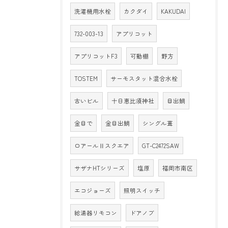
洗濯機用水栓
カクダイ
KAKUDAI
732-003-13
アプリコット
アプリコットF3
可動棚
野方
TOSTEM
サーモスタット混合水栓
古いビル
十日恵比須神社
目出鯛
金目で
金目出鯛
シングル葺
ロアールⅡスクエア
GT-C2472SAW
サザナHTシリーズ
塩原
福岡市南区
エコジョーズ
照明スイッチ
給湯器リモコン
ドアノブ