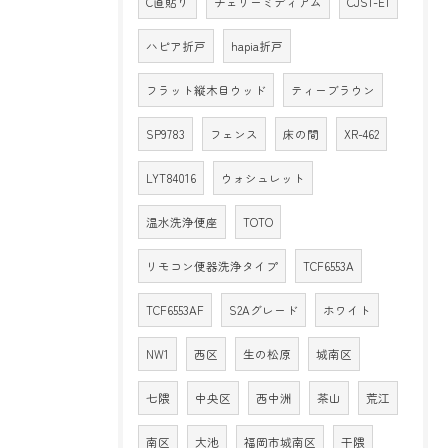
C直貼り
チェリーミディアム
CJS1-E1
ハピア折戸
hapia折戸
フラット縦木目ウッド
ティーブラウン
SP9783
フェンス
床の間
XR-462
LYT84016
ウォシュレット
温水洗浄便座
TOTO
リモコン便器洗浄タイプ
TCF6553A
TCF6553AF
S2Aグレード
ホワイト
NW1
西区
生の松原
城南区
七隈
中央区
西中洲
茶山
荒江
南区
大池
福岡市城南区
干隈