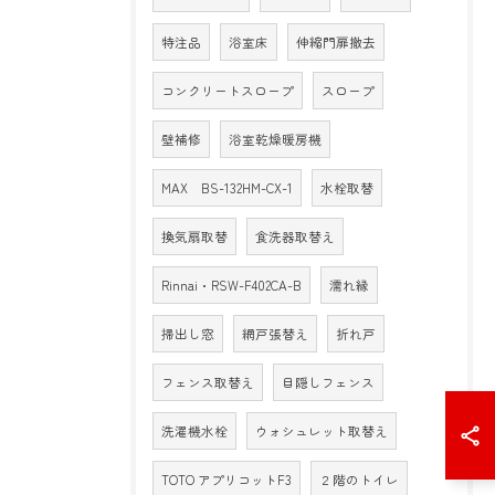
特注品
浴室床
伸縮門扉撤去
コンクリートスロープ
スロープ
壁補修
浴室乾燥暖房機
MAX BS-132HM-CX-1
水栓取替
換気扇取替
食洗器取替え
Rinnai・RSW-F402CA-B
濡れ縁
掃出し窓
網戸張替え
折れ戸
フェンス取替え
目隠しフェンス
洗濯機水栓
ウォシュレット取替え
TOTO アプリコットF3
２階のトイレ