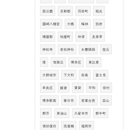
西公園
京都郡
苅田町
稲光
國崎八幡宮
大橋
梅林
別府
糟屋郡
粕屋町
仲原
友泉亭
神松寺
老松神社
お賽銭箱
笹丘
堤
筑紫丘
博多区
東比恵
大野城市
下大利
田島
富士見
早良区
飯倉
賃貸
平和
田村
博多駅南
春日市
若葉台西
皿山
野芥
東油山
久留米市
野中町
現状復旧
洗濯機
福岡市