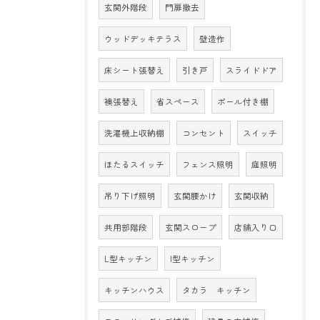
玄関外階段
門扉撤去
ウッドデッキテラス
壁造作
床シート張替え
引き戸
スライドドア
襖張替え
省スペース
ポール付き棚
洗濯機上収納棚
コンセント
スイッチ
ほたるスイッチ
フェンス照明
庭照明
吊り下げ照明
玄関腰かけ
玄関収納
共用部階段
玄関スロープ
店舗入り口
L型キッチン
I型キッチン
キッチンハウス
タカラ キッチン