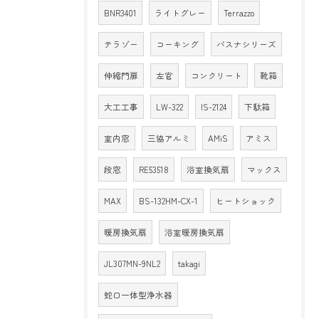
BNR3401
ライトグレー
Terrazzo
テラゾー
コーキング
バスナシリーズ
伸縮門扉
左官
コンクリート
靴箱
大工工事
LW-322
IS-2124
下駄箱
室内窓
三協アルミ
AMiS
アミス
段窓
RE53518
浴室換気扇
マックス
MAX
BS-132HM-CX-1
ヒートショック
暖房換気扇
浴室暖房換気扇
JL307MN-9NL2
takagi
蛇口一体型浄水器