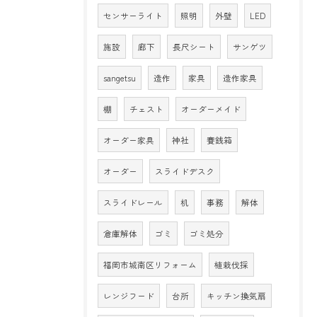
センサーライト
照明
外壁
LED
施設
廊下
長尺シート
サンゲツ
sangetsu
造作
家具
造作家具
棚
チェスト
オーダーメイド
オーダー家具
神社
賽銭箱
オーダー
スライドデスク
スライドレール
机
事務
解体
倉庫解体
ゴミ
ゴミ処分
福岡市城南区リフォーム
植栽伐採
レンジフード
台所
キッチン換気扇