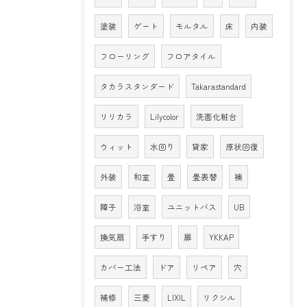
塗装
ゲート
モルタル
床
内装
フローリング
フロアタイル
タカラスタンダード
Takarastandard
リリカラ
Lilycolor
洗面化粧台
ウィット
水回り
貸家
原状回復
外装
和室
畳
畳表替
襖
障子
浴室
ユニットバス
UB
換気扇
手すり
扉
YKKAP
カバー工法
ドア
リペア
穴
補修
三菱
LIXIL
リクシル