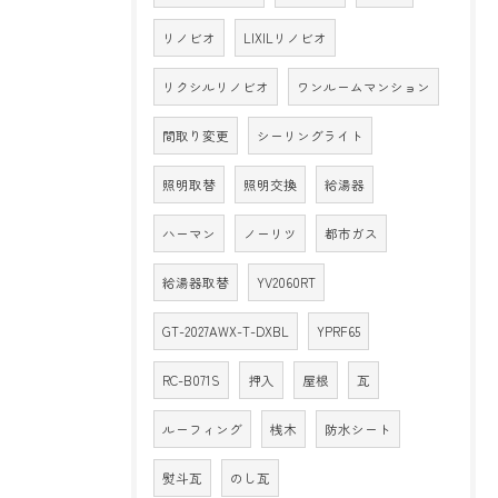
リノビオ
LIXILリノビオ
リクシルリノビオ
ワンルームマンション
間取り変更
シーリングライト
照明取替
照明交換
給湯器
ハーマン
ノーリツ
都市ガス
給湯器取替
YV2060RT
GT-2027AWX-T-DXBL
YPRF65
RC-B071S
押入
屋根
瓦
ルーフィング
桟木
防水シート
熨斗瓦
のし瓦