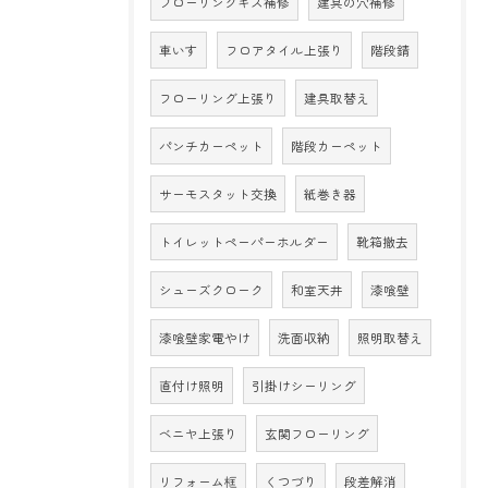
フローリングキズ補修
建具の穴補修
車いす
フロアタイル上張り
階段錆
フローリング上張り
建具取替え
パンチカーペット
階段カーペット
サーモスタット交換
紙巻き器
トイレットペーパーホルダー
靴箱撤去
シューズクローク
和室天井
漆喰壁
漆喰壁家電やけ
洗面収納
照明取替え
直付け照明
引掛けシーリング
ベニヤ上張り
玄関フローリング
リフォーム框
くつづり
段差解消