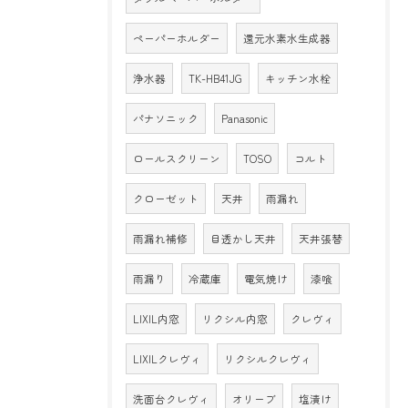
ペーパーホルダー
還元水素水生成器
浄水器
TK-HB41JG
キッチン水栓
パナソニック
Panasonic
ロールスクリーン
TOSO
コルト
クローゼット
天井
雨漏れ
雨漏れ補修
目透かし天井
天井張替
雨漏り
冷蔵庫
電気焼け
漆喰
LIXIL内窓
リクシル内窓
クレヴィ
LIXILクレヴィ
リクシルクレヴィ
洗面台クレヴィ
オリーブ
塩漬け