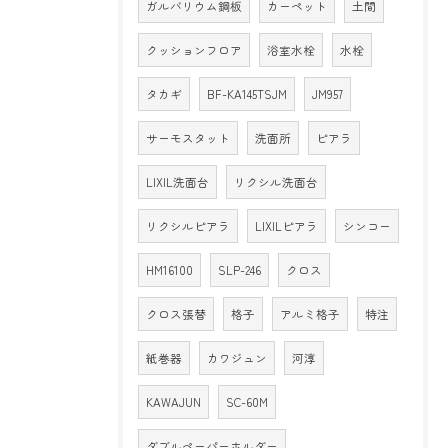
ガルバリウム鋼板
カーペット
土間
クッションフロア
浴室水栓
水栓
タカギ
BF-KA145TSJM
JM957
サーモスタット
洗面所
ピアラ
LIXIL洗面台
リクシル洗面台
リクシルピアラ
LIXILピアラ
シンコー
HM16100
SLP-246
クロス
クロス張替
格子
アルミ格子
特注
紙巻器
カワジュン
河淳
KAWAJUN
SC-60M
ダブルペーパーホルダー