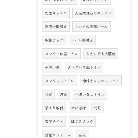
対面キッチン
人造大理石のキッチン
洗面台取替え
ピンクの洗面ボール
収納アップ
トイレ取替え
タンク一体型トイレ
大きすぎる洗面台
手洗い器
タンクレス風トイレ
タンクレストイレ
袖付きウォシュレット
和式
洋式
手洗いなしトイレ
手すり取付
古い浴槽
門灯
玄関タイル
隅つきタンク
浴室リフォーム
在来