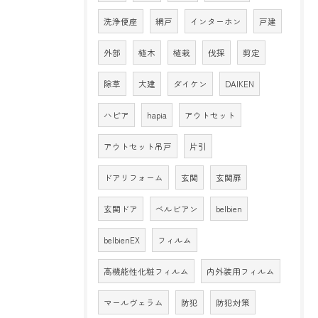
洗浄便座
網戸
インターホン
戸建
外部
植木
植栽
伐採
剪定
除草
大建
ダイケン
DAIKEN
ハピア
hapia
アウトセット
アウトセット吊戸
片引
ドアリフォーム
玄関
玄関扉
玄関ドア
ベルビアン
belbien
belbienEX
フィルム
高機能性化粧フィルム
内外装用フィルム
マールヴェラム
防犯
防犯対策