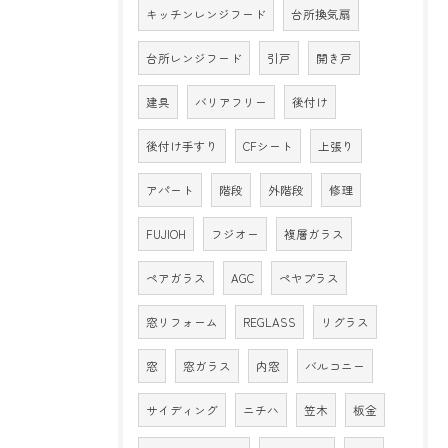
キッチンレンジフード
台所換気扇
台所レンジフード
引戸
開き戸
建具
バリアフリー
後付け
後付け手すり
CFシート
上張り
アパート
階段
外階段
修理
FUJIOH
フジオー
複層ガラス
ペアガラス
AGC
ペヤプラス
窓リフォーム
REGLASS
リグラス
窓
窓ガラス
内窓
バルコニー
サイディング
ニチハ
笠木
板金