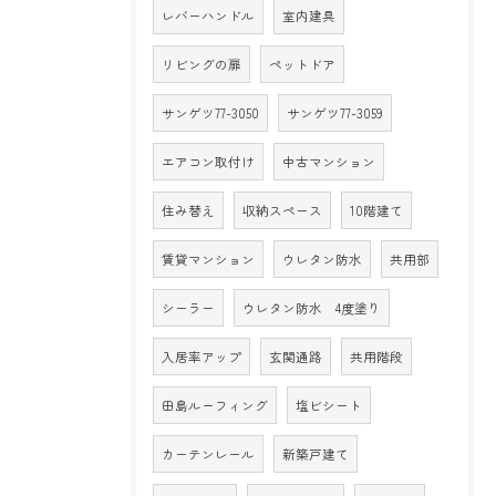
レバーハンドル
室内建具
リビングの扉
ペットドア
サンゲツ77-3050
サンゲツ77-3059
エアコン取付け
中古マンション
住み替え
収納スペース
10階建て
賃貸マンション
ウレタン防水
共用部
シーラー
ウレタン防水 4度塗り
入居率アップ
玄関通路
共用階段
田島ルーフィング
塩ビシート
カーテンレール
新築戸建て