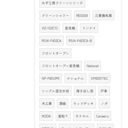
みず工房クリーンシリーズ
クリーンシャワー
RE53524
三菱換気扇
VD-10ZC13
食洗機
リンナイ
RSW-F402CA
RSW-F402CA-B
フロントオープン
フロントオープン食洗機
National
NP-P45V2PK
ナショナル
KM5051TEC
シングル混合水栓
掃き出し窓
戸車
木工事
濡縁
ウッドデッキ
ノダ
NODA
直貼り
カナエル
Canaeru