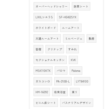
オーバーヘッドシャワー
防草シート
LIXILシエラS
SF-HE452SYX
ホワイトボード
ルームアート
大建ルームアート
ミルベージュ
敷居
沓摺
クリナップ
すみれ
セクショナルキッチン
KVK
MSK110KTK
パロマ
Paloma
ガスコンロ
PA-210B-L
LYT84100
HM-16092
在来浴室
東リ
ビニル床シート
バスナリアルデザイン