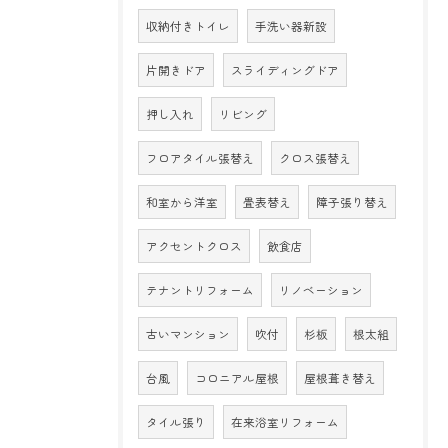
収納付きトイレ
手洗い器新設
片開きドア
スライディングドア
押し入れ
リビング
フロアタイル張替え
クロス張替え
和室から洋室
畳表替え
障子張り替え
アクセントクロス
飲食店
テナントリフォーム
リノベーション
古いマンション
吹付
杉板
根太組
台風
コロニアル屋根
屋根葺き替え
タイル張り
在来浴室リフォーム