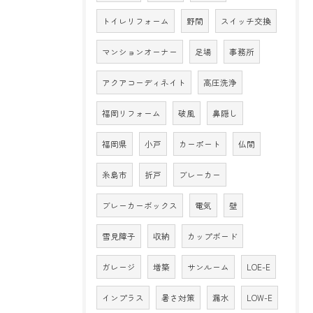
トイレリフォーム
野間
スイッチ交換
マンションオーナー
足場
事務所
アクアコーディネイト
高圧洗浄
福岡リフォーム
破風
鼻隠し
福岡県
小戸
カーポート
仏間
糸島市
折戸
ブレーカー
ブレーカーボックス
電気
壁
雪見障子
収納
カップボード
ガレージ
増築
サンルーム
LOE-E
インプラス
暑さ対策
漏水
LOW-E