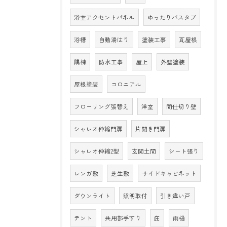
浴室アクセントパネル
ゆったりバスタブ
浴槽
自動湯はり
塗装工事
瓦屋根
隅棟
防水工事
屋上
外壁塗装
屋根塗装
コロニアル
フローリング張替え
洋室
間仕切り壁
シャレオ伸縮門扉
片開き門扉
シャレオ伸縮2型
玄関土間
シート張り
レンガ敷
芝生敷
サイドキャビネット
ダウンライト
照明取付
引き違い戸
テント
共用部手すり
庇
雨樋