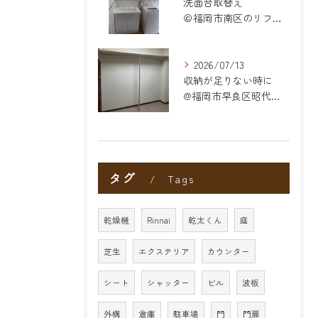
洗面台取替え
＠福岡市南区のリフォーム
2026/07/13
収納が足りない時に
@福岡市早良区昭代のリフォーム
タグ
Tags
乾燥機
Rinnai
乾太くん
庭
芝生
エクステリア
カウンター
シート
シャッター
ビル
波板
外構
倉庫
駐車場
門
門扉