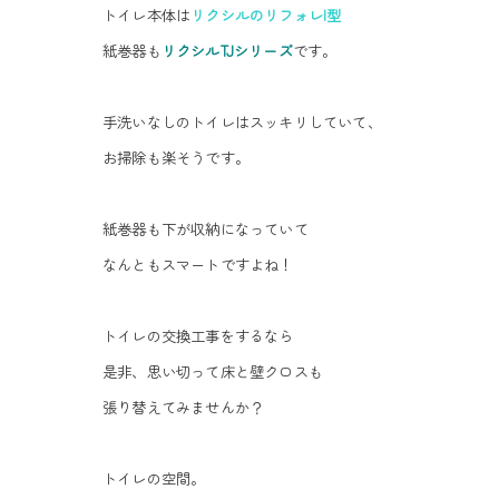
トイレ本体は
リクシルのリフォレI型
紙巻器も
リクシルTJシリーズ
です。
手洗いなしのトイレはスッキリしていて、
お掃除も楽そうです。
紙巻器も下が収納になっていて
なんともスマートですよね！
トイレの交換工事をするなら
是非、思い切って床と壁クロスも
張り替えてみませんか？
トイレの空間。