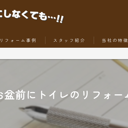
リフォーム事例
スタッフ紹介
当社の特
ちょっとだけリフォーム
内装工事
トータルリフォーム
外壁
屋根
お盆前にトイレのリフォー
水回りリフォー
外構工事・エク