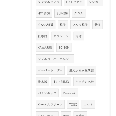
リクシルピアラ
LIXILピアラ
シンコー
HM16100
SLP-246
クロス
クロス張替
格子
アルミ格子
特注
紙巻器
カワジュン
河淳
KAWAJUN
SC-60M
ダブルペーパーホルダー
ペーパーホルダー
還元水素水生成器
浄水器
TK-HB41JG
キッチン水栓
パナソニック
Panasonic
ロールスクリーン
TOSO
コルト
クローゼット
天井
雨漏れ