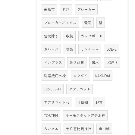
糸島市
折戸
ブレーカー
ブレーカーボックス
電気
壁
雪見障子
収納
カップボード
ガレージ
増築
サンルーム
LOE-E
インプラス
暑さ対策
漏水
LOW-E
洗濯機用水栓
カクダイ
KAKUDAI
732-003-13
アプリコット
アプリコットF3
可動棚
野方
TOSTEM
サーモスタット混合水栓
古いビル
十日恵比須神社
目出鯛