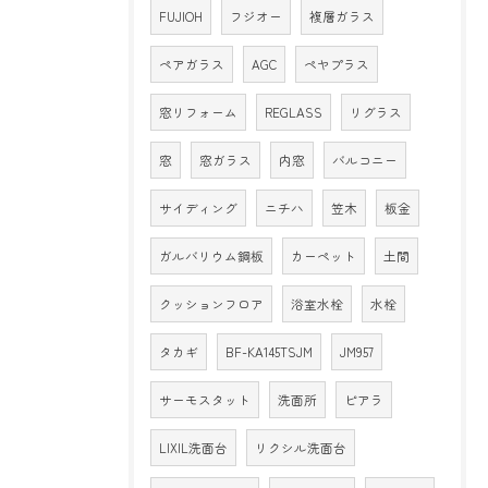
FUJIOH
フジオー
複層ガラス
ペアガラス
AGC
ペヤプラス
窓リフォーム
REGLASS
リグラス
窓
窓ガラス
内窓
バルコニー
サイディング
ニチハ
笠木
板金
ガルバリウム鋼板
カーペット
土間
クッションフロア
浴室水栓
水栓
タカギ
BF-KA145TSJM
JM957
サーモスタット
洗面所
ピアラ
LIXIL洗面台
リクシル洗面台