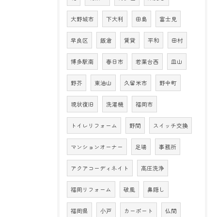
大野城市
下大利
田島
富士見
早良区
飯倉
賃貸
平和
田村
博多駅南
春日市
若葉台西
皿山
野芥
東油山
久留米市
野中町
現状復旧
洗濯機
福岡市
トイレリフォーム
野間
スイッチ交換
マンションオーナー
足場
事務所
アクアコーディネイト
高圧洗浄
福岡リフォーム
破風
鼻隠し
福岡県
小戸
カーポート
仏間