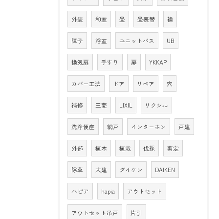
外装
和室
畳
畳表替
襖
障子
浴室
ユニットバス
UB
換気扇
手すり
扉
YKKAP
カバー工法
ドア
リペア
穴
補修
三菱
LIXIL
リクシル
洗浄便座
網戸
インターホン
戸建
外部
植木
植栽
伐採
剪定
除草
大建
ダイケン
DAIKEN
ハピア
hapia
アウトセット
アウトセット吊戸
片引