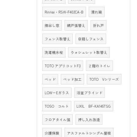
Rinnai・RSW-F402CA-B
濡れ縁
掃出し窓
網戸張替え
折れ戸
フェンス取替え
目隠しフェンス
洗濯機水栓
ウォシュレット取替え
TOTO アプリコットF3
２階のトイレ
ベッド
ベッド加工
TOTO Vシリーズ
LOW－Eガラス
浴室ブラインド
TOSO コルト
LIXIL BF-KA145TSG
フロアタイル張
押し入れ改造
介護保険
アスファルトシングル屋根