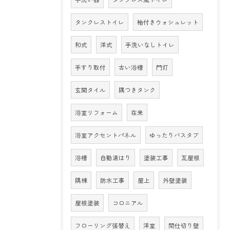
タンクレストイレ
袖付きウォシュレット
和式
洋式
手洗いなしトイレ
手すり取付
古い浴槽
門灯
玄関タイル
隅つきタンク
浴室リフォーム
在来
浴室アクセントパネル
ゆったりバスタブ
浴槽
自動湯はり
塗装工事
瓦屋根
隅棟
防水工事
屋上
外壁塗装
屋根塗装
コロニアル
フローリング張替え
洋室
間仕切り壁