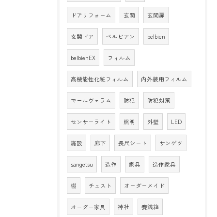
ドアリフォーム
玄関
玄関扉
玄関ドア
ベルビアン
belbien
belbienEX
フィルム
高機能性化粧フィルム
内外装用フィルム
マールヴェラム
防犯
防犯対策
センサーライト
照明
外壁
LED
施設
廊下
長尺シート
サンゲツ
sangetsu
造作
家具
造作家具
棚
チェスト
オーダーメイド
オーダー家具
神社
賽銭箱