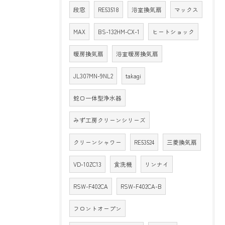
段窓
RE53518
浴室換気扇
マックス
MAX
BS-132HM-CX-1
ヒートショック
暖房換気扇
浴室暖房換気扇
JL307MN-9NL2
takagi
蛇口一体型浄水器
みず工房クリーンシリーズ
クリーンシャワー
RE53524
三菱換気扇
VD-10ZC13
食洗機
リンナイ
RSW-F402CA
RSW-F402CA-B
フロントオープン