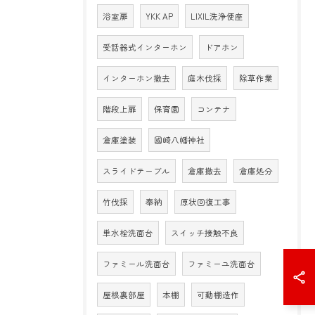
浴室扉
YKK AP
LIXIL洗浄便座
受話器式インターホン
ドアホン
インターホン撤去
庭木伐採
除草作業
階段上扉
保育園
コンテナ
倉庫塗装
國崎八幡神社
スライドテーブル
倉庫撤去
倉庫処分
竹伐採
奉納
原状回復工事
単水栓洗面台
スイッチ接触不良
ファミール洗面台
ファミーユ洗面台
屋根裏部屋
本棚
可動棚造作