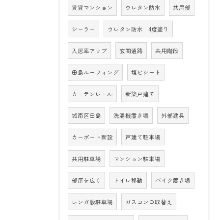
賃貸マンション
ウレタン防水
共用部
シーラー
ウレタン防水 4度塗り
入居率アップ
玄関通路
共用階段
田島ルーフィング
塩ビシート
カーテンレール
新築戸建て
城南区田島
洗濯機置き場
外部建具
カーポート新設
戸建て駐車場
共用駐車場
マンション駐車場
部屋を広く
トイレ移動
バイク置き場
レンガ敷駐車場
ガスコンロ取替え