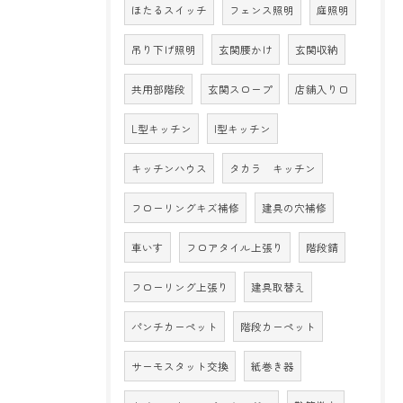
ほたるスイッチ
フェンス照明
庭照明
吊り下げ照明
玄関腰かけ
玄関収納
共用部階段
玄関スロープ
店舗入り口
L型キッチン
I型キッチン
キッチンハウス
タカラ キッチン
フローリングキズ補修
建具の穴補修
車いす
フロアタイル上張り
階段錆
フローリング上張り
建具取替え
パンチカーペット
階段カーペット
サーモスタット交換
紙巻き器