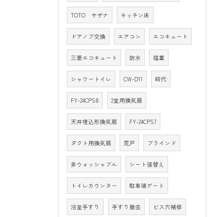
TOTO サザナ
キッチン床
ドアノブ交換
エアコン
エコキュート
三菱エコキュート
防水
福重
シャワートイレ
CW-D11
昭代
FY-24CPS8
2室用換気扇
天井埋込形換気扇
FY-24CPS7
ダクト用換気扇
荒戸
ブラインド
非ウォッシャブル
シート張替え
トイレカウンター
駐車場ゲート
浴室手すり
手すり撤去
ビス穴補修