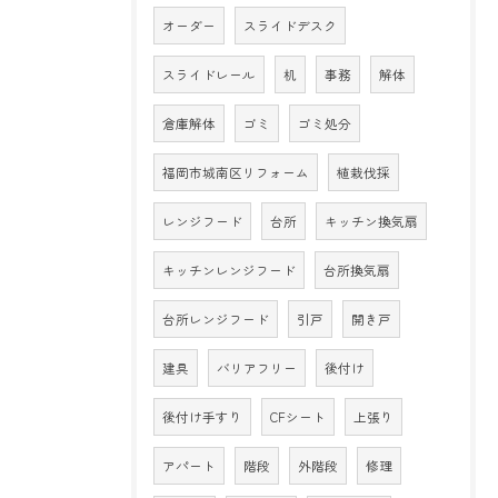
オーダー
スライドデスク
スライドレール
机
事務
解体
倉庫解体
ゴミ
ゴミ処分
福岡市城南区リフォーム
植栽伐採
レンジフード
台所
キッチン換気扇
キッチンレンジフード
台所換気扇
台所レンジフード
引戸
開き戸
建具
バリアフリー
後付け
後付け手すり
CFシート
上張り
アパート
階段
外階段
修理