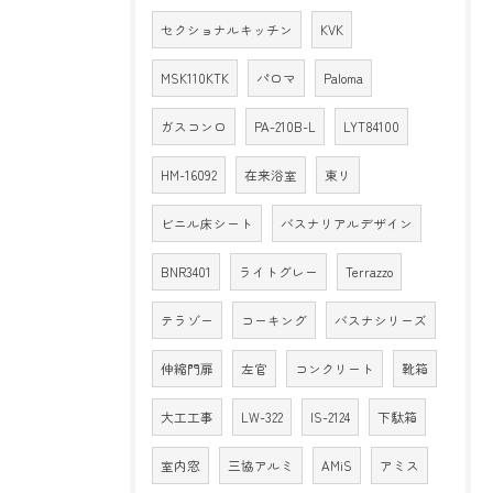
セクショナルキッチン
KVK
MSK110KTK
パロマ
Paloma
ガスコンロ
PA-210B-L
LYT84100
HM-16092
在来浴室
東リ
ビニル床シート
バスナリアルデザイン
BNR3401
ライトグレー
Terrazzo
テラゾー
コーキング
バスナシリーズ
伸縮門扉
左官
コンクリート
靴箱
大工工事
LW-322
IS-2124
下駄箱
室内窓
三協アルミ
AMiS
アミス