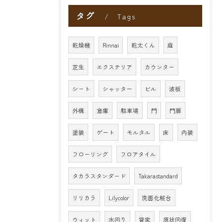
タグ
Tags
乾燥機
Rinnai
乾太くん
庭
芝生
エクステリア
カウンター
シート
シャッター
ビル
波板
外構
倉庫
駐車場
門
門扉
塗装
ゲート
モルタル
床
内装
フローリング
フロアタイル
タカラスタンダード
Takarastandard
リリカラ
Lilycolor
洗面化粧台
ウィット
水回り
貸家
原状回復