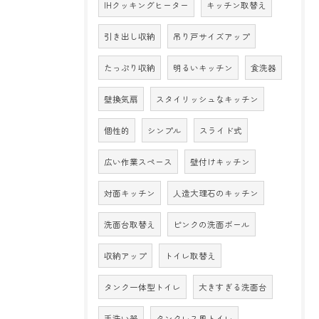
IHクッキングヒーター
キッチン取替え
引き出し収納
吊り戸サイズアップ
たっぷり収納
明るいキッチン
食洗器
壁換気扇
スタイリッシュなキッチン
個性的
シンプル
スライド式
広い作業スペース
壁付けキッチン
対面キッチン
人造大理石のキッチン
洗面台取替え
ピンクの洗面ボール
収納アップ
トイレ取替え
タンク一体型トイレ
大きすぎる洗面台
手洗い器
タンクレス風トイレ