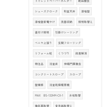
トイレットペーパーホルダー
靴箱撤去
シューズクローク
和室天井
漆喰壁
漆喰壁家電やけ
洗面収納
照明取替え
直付け照明
引掛けシーリング
ベニヤ上張り
玄関フローリング
リフォーム框
くつづり
段差解消
特注品
浴室床
伸縮門扉撤去
コンクリートスロープ
スロープ
壁補修
浴室乾燥暖房機
MAX BS-132HM-CX-1
水栓取替
換気扇取替
食洗器取替え