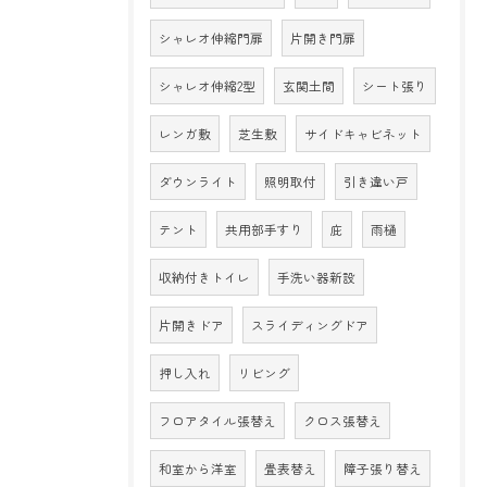
シャレオ伸縮門扉
片開き門扉
シャレオ伸縮2型
玄関土間
シート張り
レンガ敷
芝生敷
サイドキャビネット
ダウンライト
照明取付
引き違い戸
テント
共用部手すり
庇
雨樋
収納付きトイレ
手洗い器新設
片開きドア
スライディングドア
押し入れ
リビング
フロアタイル張替え
クロス張替え
和室から洋室
畳表替え
障子張り替え