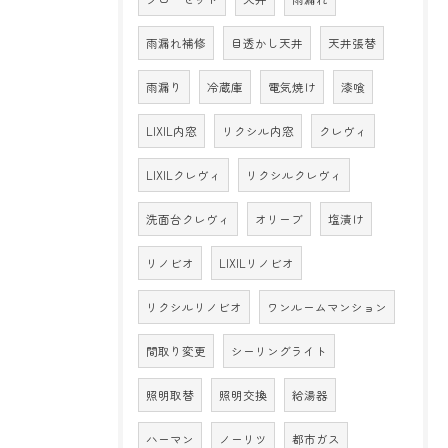
雨漏れ補修
目透かし天井
天井張替
雨漏り
冷蔵庫
電気焼け
漆喰
LIXIL内窓
リクシル内窓
クレヴィ
LIXILクレヴィ
リクシルクレヴィ
洗面台クレヴィ
オリーブ
塩漬け
リノビオ
LIXILリノビオ
リクシルリノビオ
ワンルームマンション
間取り変更
シーリングライト
照明取替
照明交換
給湯器
ハーマン
ノーリツ
都市ガス