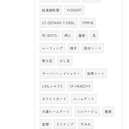
給湯器取替
YV2060RT
GT-2027AWX-T-DXBL
YPRF65
RC-B071S
押入
屋根
瓦
ルーフィング
桟木
防水シート
熨斗瓦
のし瓦
オーバーヘッドシャワー
防草シート
LIXILシエラS
SF-HE452SYX
ホワイトボード
ルームアート
大建ルームアート
ミルベージュ
敷居
沓摺
クリナップ
すみれ