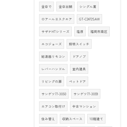
金目で
金目出鯛
シングル葺
ロアールⅡスクエア
GT-C2472SAW
サザナHTシリーズ
塩原
福岡市南区
エコジョーズ
照明スイッチ
給湯器リモコン
ドアノブ
レバーハンドル
室内建具
リビングの扉
ペットドア
サンゲツ77-3050
サンゲツ77-3059
エアコン取付け
中古マンション
住み替え
収納スペース
10階建て