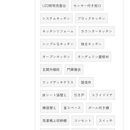
LED照明洗面台
センサー付き蛇口
システムキッチン
ブロックキッチン
キッチンリフォーム
カウンターキッチン
シンプルなキッチン
独立キッチン
オープンキッチン
オンデュリン屋根材
玄関外階段
門扉撤去
ウッドデッキテラス
壁造作
床シート張替え
引き戸
スライドドア
襖張替え
省スペース
ポール付き棚
洗濯機上収納棚
コンセント
スイッチ