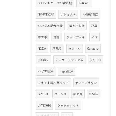
フロントオープン食洗機
National
NP-P45V2PK
ナショナル
KM5051TEC
シングル混合水栓
掃き出し窓
戸車
木工事
濡縁
ウッドデッキ
ノダ
NODA
直貼り
カナエル
Canaeru
C直貼り
チェリーミディアム
CJS1-E1
ハピア折戸
hapia折戸
フラット縦木目ウッド
ティーブラウン
SP9783
フェンス
床の間
XR-462
LYT84016
ウォシュレット