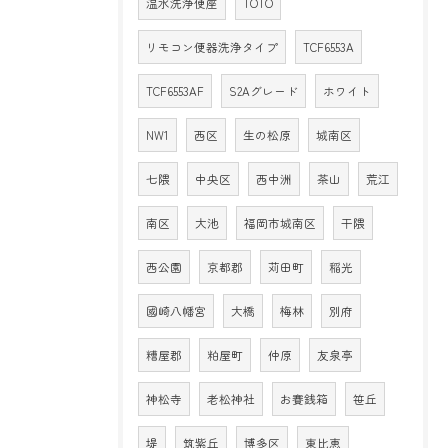
温水洗浄便座
TOTO
リモコン便器洗浄タイプ
TCF6553A
TCF6553AF
S2Aグレード
ホワイト
NW1
西区
生の松原
城南区
七隈
中央区
西中洲
茶山
荒江
南区
大池
福岡市城南区
干隈
西公園
京都郡
苅田町
稲光
國崎八幡宮
大橋
梅林
別府
糟屋郡
粕屋町
仲原
友泉亭
神松寺
老松神社
お賽銭箱
笹丘
堤
筑紫丘
博多区
東比恵