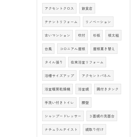
アクセントクロス
飲食店
テナントリフォーム
リノベーション
古いマンション
吹付
杉板
根太組
台風
コロニアル屋根
屋根葺き替え
タイル張り
在来浴室リフォーム
浴槽サイズアップ
アクセントパネル
浴室暖房乾燥機
浴室鏡
隅付きタンク
手洗い付きトイレ
腰壁
シャンプードレッサー
３面鏡の洗面台
ナチュラルテイスト
鏡取り付け