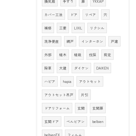
換気扇
手すり
扉
YKKAP
カバー工法
ドア
リペア
穴
補修
三菱
LIXIL
リクシル
洗浄便座
網戸
インターホン
戸建
外部
植木
植栽
伐採
剪定
除草
大建
ダイケン
DAIKEN
ハピア
hapia
アウトセット
アウトセット吊戸
片引
ドアリフォーム
玄関
玄関扉
玄関ドア
ベルビアン
belbien
belbienEX
フィルム