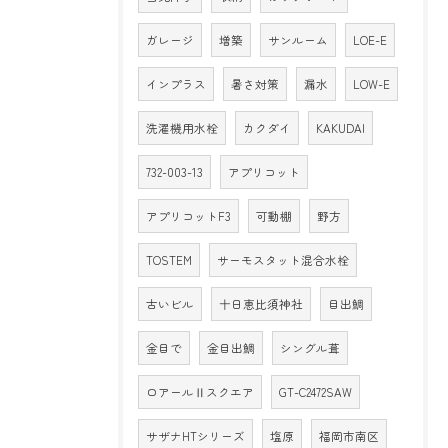
ガレージ
増築
サンルーム
LOE-E
インプラス
暑さ対策
漏水
LOW-E
洗濯機用水栓
カクダイ
KAKUDAI
732-003-13
アプリコット
アプリコットF3
可動棚
野方
TOSTEM
サーモスタット混合水栓
古いビル
十日恵比須神社
目出鯛
金目で
金目出鯛
シングル葺
ロアールⅡスクエア
GT-C2472SAW
サザナHTシリーズ
塩原
福岡市南区