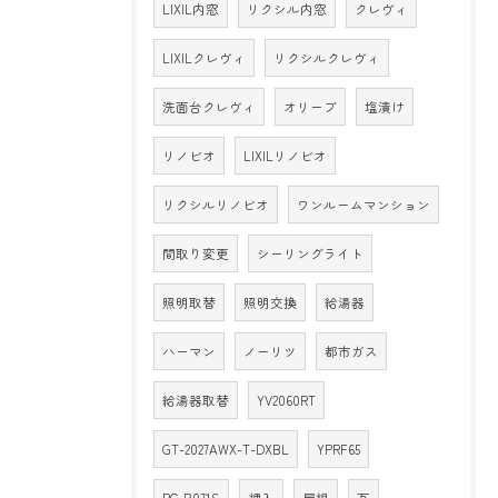
LIXIL内窓
リクシル内窓
クレヴィ
LIXILクレヴィ
リクシルクレヴィ
洗面台クレヴィ
オリーブ
塩漬け
リノビオ
LIXILリノビオ
リクシルリノビオ
ワンルームマンション
間取り変更
シーリングライト
照明取替
照明交換
給湯器
ハーマン
ノーリツ
都市ガス
給湯器取替
YV2060RT
GT-2027AWX-T-DXBL
YPRF65
RC-B071S
押入
屋根
瓦