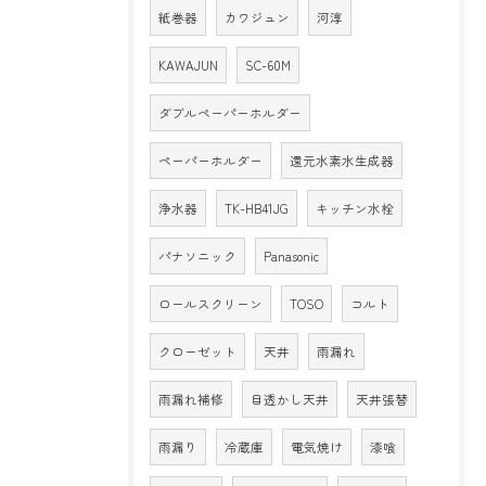
紙巻器
カワジュン
河淳
KAWAJUN
SC-60M
ダブルペーパーホルダー
ペーパーホルダー
還元水素水生成器
浄水器
TK-HB41JG
キッチン水栓
パナソニック
Panasonic
ロールスクリーン
TOSO
コルト
クローゼット
天井
雨漏れ
雨漏れ補修
目透かし天井
天井張替
雨漏り
冷蔵庫
電気焼け
漆喰