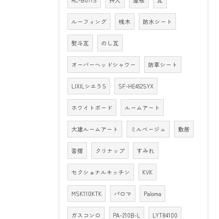
ルーフィング
桟木
防水シート
熨斗瓦
のし瓦
オーバーヘッドシャワー
防草シート
LIXILシエラS
SF-HE452SYX
ホワイトボード
ルームアート
大建ルームアート
ミルベージュ
敷居
沓摺
クリナップ
すみれ
セクショナルキッチン
KVK
MSK110KTK
パロマ
Paloma
ガスコンロ
PA-210B-L
LYT84100