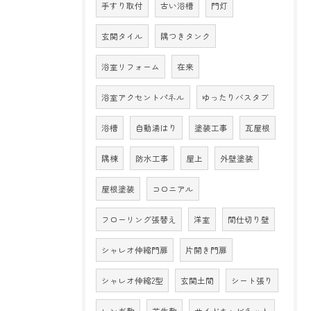
手すり取付
古い浴槽
門灯
玄関タイル
隅つきタンク
浴室リフォーム
在来
浴室アクセントパネル
ゆったりバスタブ
浴槽
自動湯はり
塗装工事
瓦屋根
隅棟
防水工事
屋上
外壁塗装
屋根塗装
コロニアル
フローリング張替え
洋室
間仕切り壁
シャレオ伸縮門扉
片開き門扉
シャレオ伸縮2型
玄関土間
シート張り
レンガ敷
芝生敷
サイドキャビネット