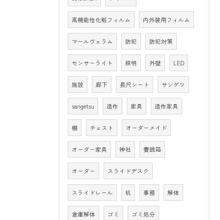
高機能性化粧フィルム
内外装用フィルム
マールヴェラム
防犯
防犯対策
センサーライト
照明
外壁
LED
施設
廊下
長尺シート
サンゲツ
sangetsu
造作
家具
造作家具
棚
チェスト
オーダーメイド
オーダー家具
神社
賽銭箱
オーダー
スライドデスク
スライドレール
机
事務
解体
倉庫解体
ゴミ
ゴミ処分