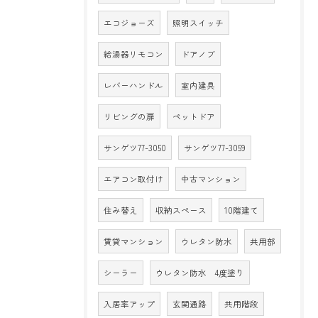
エコジョーズ
照明スイッチ
給湯器リモコン
ドアノブ
レバーハンドル
室内建具
リビングの扉
ペットドア
サンゲツ77-3050
サンゲツ77-3059
エアコン取付け
中古マンション
住み替え
収納スペース
10階建て
賃貸マンション
ウレタン防水
共用部
シーラー
ウレタン防水 4度塗り
入居率アップ
玄関通路
共用階段