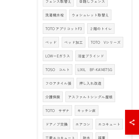
フェンス取替え
目隠しフェンス
洗濯機水栓
ウォシュレット取替え
TOTO アプリコットF3
２階のトイレ
ベッド
ベッド加工
TOTO Vシリーズ
LOW－Eガラス
浴室ブラインド
TOSO コルト
LIXIL BF-KA145TSG
フロアタイル張
押し入れ改造
介護保険
アスファルトシングル屋根
TOTO サザナ
キッチン床
ドアノブ交換
エアコン
エコキュート
三菱エコキュート
防水
福重