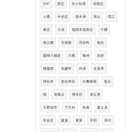
NW1
西区
生の松原
城南区
七隈
中央区
西中洲
茶山
荒江
南区
大池
福岡市城南区
干隈
西公園
京都郡
苅田町
稲光
國崎八幡宮
大橋
梅林
別府
糟屋郡
粕屋町
仲原
友泉亭
神松寺
老松神社
お賽銭箱
笹丘
堤
筑紫丘
博多区
東比恵
大野城市
下大利
田島
富士見
早良区
飯倉
賃貸
平和
田村