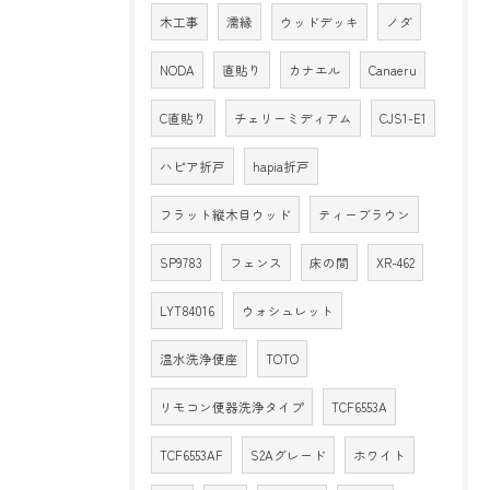
木工事
濡縁
ウッドデッキ
ノダ
NODA
直貼り
カナエル
Canaeru
C直貼り
チェリーミディアム
CJS1-E1
ハピア折戸
hapia折戸
フラット縦木目ウッド
ティーブラウン
SP9783
フェンス
床の間
XR-462
LYT84016
ウォシュレット
温水洗浄便座
TOTO
リモコン便器洗浄タイプ
TCF6553A
TCF6553AF
S2Aグレード
ホワイト