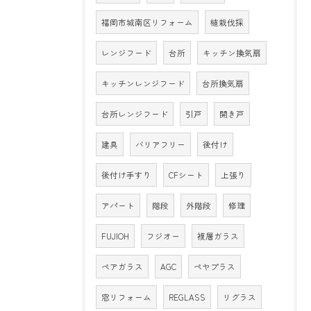
福岡市城南区リフォーム
植栽伐採
レンジフード
台所
キッチン換気扇
キッチンレンジフード
台所換気扇
台所レンジフード
引戸
開き戸
建具
バリアフリー
後付け
後付け手すり
CFシート
上張り
アパート
階段
外階段
修理
FUJIOH
フジオー
複層ガラス
ペアガラス
AGC
ペヤプラス
窓リフォーム
REGLASS
リグラス