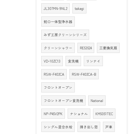
JL307MN-9NL2
takagi
蛇口一体型浄水器
みず工房クリーンシリーズ
クリーンシャワー
RE53524
三菱換気扇
VD-10ZC13
食洗機
リンナイ
RSW-F402CA
RSW-F402CA-B
フロントオープン
フロントオープン食洗機
National
NP-P45V2PK
ナショナル
KM5051TEC
シングル混合水栓
掃き出し窓
戸車