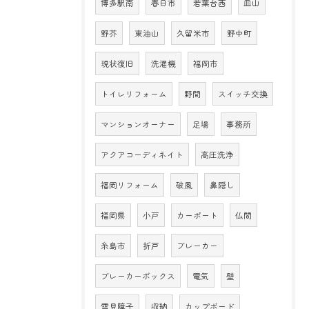
博多駅南
春日市
若葉台西
皿山
野芥
東油山
久留米市
野中町
現状復旧
洗濯機
福岡市
トイレリフォーム
野間
スイッチ交換
マンションオーナー
足場
事務所
アクアコーディネイト
高圧洗浄
福岡リフォーム
破風
鼻隠し
福岡県
小戸
カーポート
仏間
糸島市
折戸
ブレーカー
ブレーカーボックス
電気
壁
雪見障子
収納
カップボード