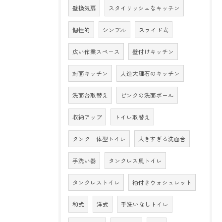
壁換気扇
スタイリッシュなキッチン
個性的
シンプル
スライド式
広い作業スペース
壁付けキッチン
対面キッチン
人造大理石のキッチン
洗面台取替え
ピンクの洗面ボール
収納アップ
トイレ取替え
タンク一体型トイレ
大きすぎる洗面台
手洗い器
タンクレス風トイレ
タンクレストイレ
袖付きウォシュレット
和式
洋式
手洗いなしトイレ