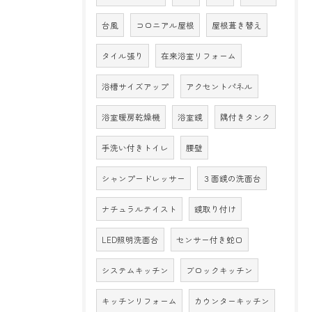
台風
コロニアル屋根
屋根葺き替え
タイル張り
在来浴室リフォーム
浴槽サイズアップ
アクセントパネル
浴室暖房乾燥機
浴室鏡
隅付きタンク
手洗い付きトイレ
腰壁
シャンプードレッサー
３面鏡の洗面台
ナチュラルテイスト
鏡取り付け
LED照明洗面台
センサー付き蛇口
システムキッチン
ブロックキッチン
キッチンリフォーム
カウンターキッチン