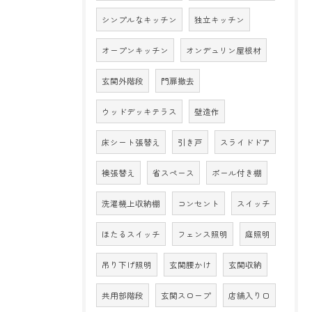
シンプルなキッチン
独立キッチン
オープンキッチン
オンデュリン屋根材
玄関外階段
門扉撤去
ウッドデッキテラス
壁造作
床シート張替え
引き戸
スライドドア
襖張替え
省スペース
ポール付き棚
洗濯機上収納棚
コンセント
スイッチ
ほたるスイッチ
フェンス照明
庭照明
吊り下げ照明
玄関腰かけ
玄関収納
共用部階段
玄関スロープ
店舗入り口