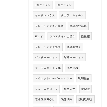
L型キッチン
I型キッチン
キッチンハウス
タカラ キッチン
フローリングキズ補修
建具の穴補修
車いす
フロアタイル上張り
階段錆
フローリング上張り
建具取替え
パンチカーペット
階段カーペット
サーモスタット交換
紙巻き器
トイレットペーパーホルダー
靴箱撤去
シューズクローク
和室天井
漆喰壁
漆喰壁家電やけ
洗面収納
照明取替え