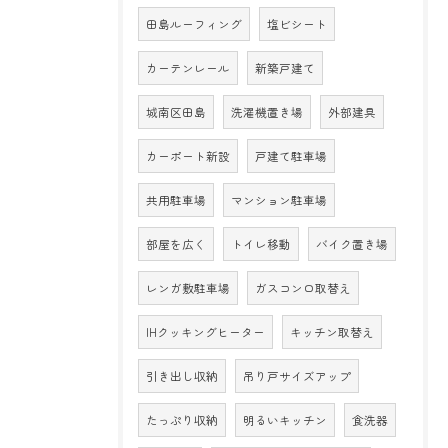
田島ルーフィング
塩ビシート
カーテンレール
新築戸建て
城南区田島
洗濯機置き場
外部建具
カーポート新設
戸建て駐車場
共用駐車場
マンション駐車場
部屋を広く
トイレ移動
バイク置き場
レンガ敷駐車場
ガスコンロ取替え
IHクッキングヒーター
キッチン取替え
引き出し収納
吊り戸サイズアップ
たっぷり収納
明るいキッチン
食洗器