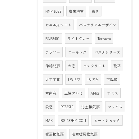
HM-16092
在来浴室
東リ
ビニル床シート
バスナリアルデザイン
BNR3401
ライトグレー
Terrazzo
テラゾー
コーキング
バスナシリーズ
伸縮門扉
左官
コンクリート
靴箱
大工工事
LW-322
IS-2124
下駄箱
室内窓
三協アルミ
AMiS
アミス
段窓
RE53518
浴室換気扇
マックス
MAX
BS-132HM-CX-1
ヒートショック
暖房換気扇
浴室暖房換気扇