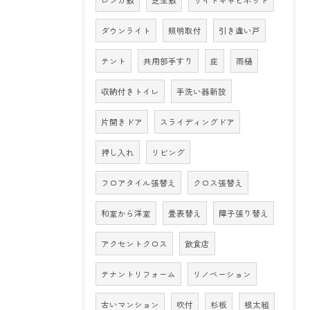
ダウンライト
照明取付
引き違い戸
テント
共用部手すり
庇
雨樋
収納付きトイレ
手洗い器新設
片開きドア
スライディングドア
押し入れ
リビング
フロアタイル張替え
クロス張替え
和室から洋室
畳表替え
障子張り替え
アクセントクロス
飲食店
テナントリフォーム
リノベーション
古いマンション
吹付
杉板
根太組