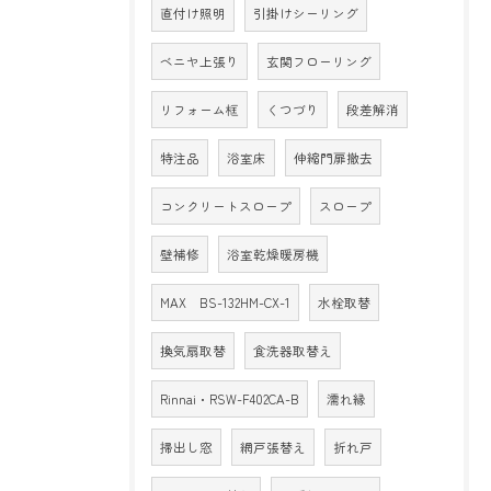
直付け照明
引掛けシーリング
ベニヤ上張り
玄関フローリング
リフォーム框
くつづり
段差解消
特注品
浴室床
伸縮門扉撤去
コンクリートスロープ
スロープ
壁補修
浴室乾燥暖房機
MAX BS-132HM-CX-1
水栓取替
換気扇取替
食洗器取替え
Rinnai・RSW-F402CA-B
濡れ縁
掃出し窓
網戸張替え
折れ戸