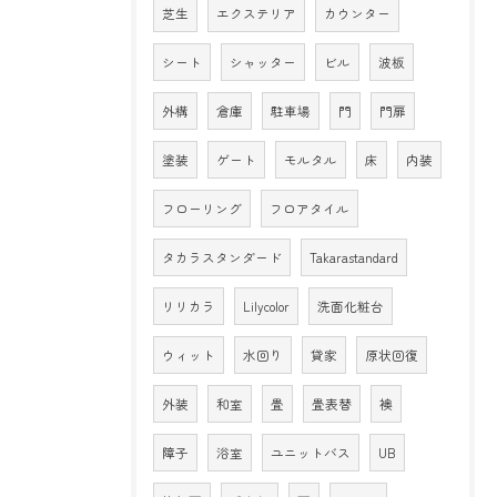
芝生
エクステリア
カウンター
シート
シャッター
ビル
波板
外構
倉庫
駐車場
門
門扉
塗装
ゲート
モルタル
床
内装
フローリング
フロアタイル
タカラスタンダード
Takarastandard
リリカラ
Lilycolor
洗面化粧台
ウィット
水回り
貸家
原状回復
外装
和室
畳
畳表替
襖
障子
浴室
ユニットバス
UB