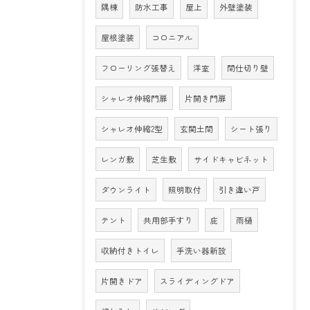
隅棟
防水工事
屋上
外壁塗装
屋根塗装
コロニアル
フローリング張替え
洋室
間仕切り壁
シャレオ伸縮門扉
片開き門扉
シャレオ伸縮2型
玄関土間
シート張り
レンガ敷
芝生敷
サイドキャビネット
ダウンライト
照明取付
引き違い戸
テント
共用部手すり
庇
雨樋
収納付きトイレ
手洗い器新設
片開きドア
スライディングドア