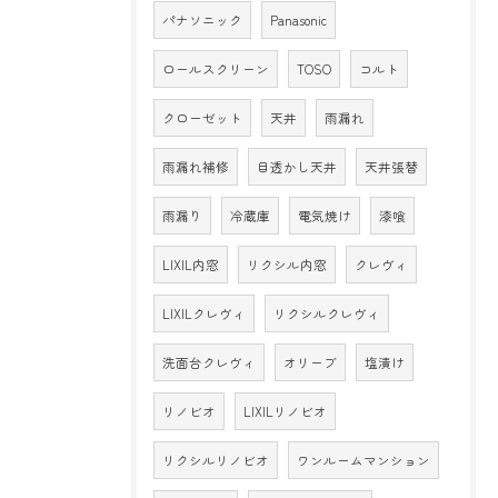
パナソニック
Panasonic
ロールスクリーン
TOSO
コルト
クローゼット
天井
雨漏れ
雨漏れ補修
目透かし天井
天井張替
雨漏り
冷蔵庫
電気焼け
漆喰
LIXIL内窓
リクシル内窓
クレヴィ
LIXILクレヴィ
リクシルクレヴィ
洗面台クレヴィ
オリーブ
塩漬け
リノビオ
LIXILリノビオ
リクシルリノビオ
ワンルームマンション