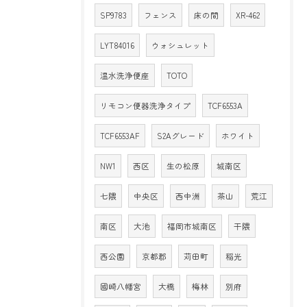
SP9783
フェンス
床の間
XR-462
LYT84016
ウォシュレット
温水洗浄便座
TOTO
リモコン便器洗浄タイプ
TCF6553A
TCF6553AF
S2Aグレード
ホワイト
NW1
西区
生の松原
城南区
七隈
中央区
西中洲
茶山
荒江
南区
大池
福岡市城南区
干隈
西公園
京都郡
苅田町
稲光
國崎八幡宮
大橋
梅林
別府