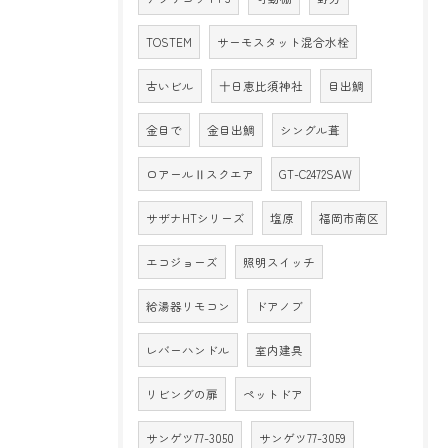
TOSTEM
サーモスタット混合水栓
古いビル
十日恵比須神社
目出鯛
金目で
金目出鯛
シングル葺
ロアールⅡスクエア
GT-C2472SAW
サザナHTシリーズ
塩原
福岡市南区
エコジョーズ
照明スイッチ
給湯器リモコン
ドアノブ
レバーハンドル
室内建具
リビングの扉
ペットドア
サンゲツ77-3050
サンゲツ77-3059