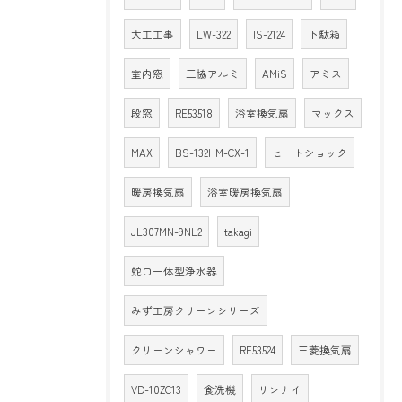
大工工事
LW-322
IS-2124
下駄箱
室内窓
三協アルミ
AMiS
アミス
段窓
RE53518
浴室換気扇
マックス
MAX
BS-132HM-CX-1
ヒートショック
暖房換気扇
浴室暖房換気扇
JL307MN-9NL2
takagi
蛇口一体型浄水器
みず工房クリーンシリーズ
クリーンシャワー
RE53524
三菱換気扇
VD-10ZC13
食洗機
リンナイ