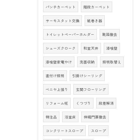
パンチカーペット
階段カーペット
サーモスタット交換
紙巻き器
トイレットペーパーホルダー
靴箱撤去
シューズクローク
和室天井
漆喰壁
漆喰壁家電やけ
洗面収納
照明取替え
直付け照明
引掛けシーリング
ベニヤ上張り
玄関フローリング
リフォーム框
くつづり
段差解消
特注品
浴室床
伸縮門扉撤去
コンクリートスロープ
スロープ