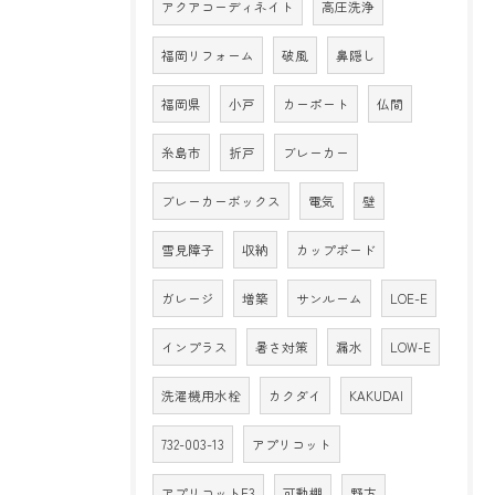
アクアコーディネイト
高圧洗浄
福岡リフォーム
破風
鼻隠し
福岡県
小戸
カーポート
仏間
糸島市
折戸
ブレーカー
ブレーカーボックス
電気
壁
雪見障子
収納
カップボード
ガレージ
増築
サンルーム
LOE-E
インプラス
暑さ対策
漏水
LOW-E
洗濯機用水栓
カクダイ
KAKUDAI
732-003-13
アプリコット
アプリコットF3
可動棚
野方