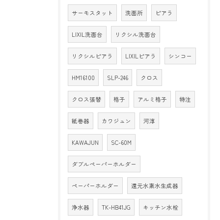
サーモスタット
洗面所
ピアラ
LIXIL洗面台
リクシル洗面台
リクシルピアラ
LIXILピアラ
シンコー
HM16100
SLP-246
クロス
クロス張替
格子
アルミ格子
特注
紙巻器
カワジュン
河淳
KAWAJUN
SC-60M
ダブルペーパーホルダー
ペーパーホルダー
還元水素水生成器
浄水器
TK-HB41JG
キッチン水栓