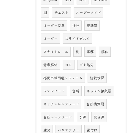
棚
チェスト
オーダーメイド
オーダー家具
神社
賽銭箱
オーダー
スライドデスク
スライドレール
机
事務
解体
倉庫解体
ゴミ
ゴミ処分
福岡市城南区リフォーム
植栽伐採
レンジフード
台所
キッチン換気扇
キッチンレンジフード
台所換気扇
台所レンジフード
引戸
開き戸
建具
バリアフリー
後付け