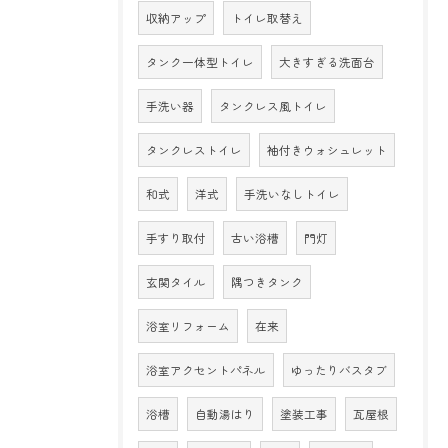
収納アップ
トイレ取替え
タンク一体型トイレ
大きすぎる洗面台
手洗い器
タンクレス風トイレ
タンクレストイレ
袖付きウォシュレット
和式
洋式
手洗いなしトイレ
手すり取付
古い浴槽
門灯
玄関タイル
隅つきタンク
浴室リフォーム
在来
浴室アクセントパネル
ゆったりバスタブ
浴槽
自動湯はり
塗装工事
瓦屋根