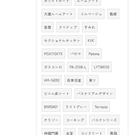
ホワイトボード
ルームアート
大建ルームアート
ミルベージュ
敷居
沓摺
クリナップ
すみれ
セクショナルキッチン
KVK
MSK110KTK
パロマ
Paloma
ガスコンロ
PA-210B-L
LYT84100
HM-16092
在来浴室
東リ
ビニル床シート
バスナリアルデザイン
BNR3401
ライトグレー
Terrazzo
テラゾー
コーキング
バスナシリーズ
伸縮門扉
左官
コンクリート
靴箱