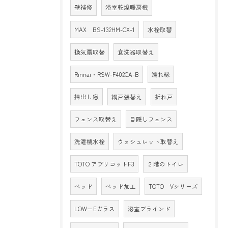
壁補修
浴室乾燥暖房機
MAX BS-132HM-CX-1
水栓取替
換気扇取替
食洗器取替え
Rinnai・RSW-F402CA-B
濡れ縁
掃出し窓
網戸張替え
折れ戸
フェンス取替え
目隠しフェンス
洗濯機水栓
ウォシュレット取替え
TOTO アプリコットF3
２階のトイレ
ベッド
ベッド加工
TOTO Vシリーズ
LOW－Eガラス
浴室ブラインド