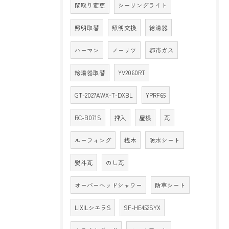
間取り変更
シーリングライト
照明取替
照明交換
給湯器
ハーマン
ノーリツ
都市ガス
給湯器取替
YV2060RT
GT-2027AWX-T-DXBL
YPRF65
RC-B071S
押入
屋根
瓦
ルーフィング
桟木
防水シート
熨斗瓦
のし瓦
オーバーヘッドシャワー
防草シート
LIXILシエラS
SF-HE452SYX