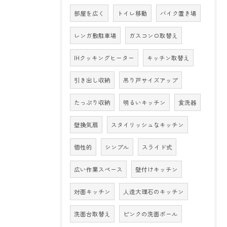
部屋を広く
トイレ移動
バイク置き場
レンガ敷駐車場
ガスコンロ取替え
IHクッキングヒーター
キッチン取替え
引き出し収納
吊り戸サイズアップ
たっぷり収納
明るいキッチン
食洗器
壁換気扇
スタイリッシュなキッチン
個性的
シンプル
スライド式
広い作業スペース
壁付けキッチン
対面キッチン
人造大理石のキッチン
洗面台取替え
ピンクの洗面ボール