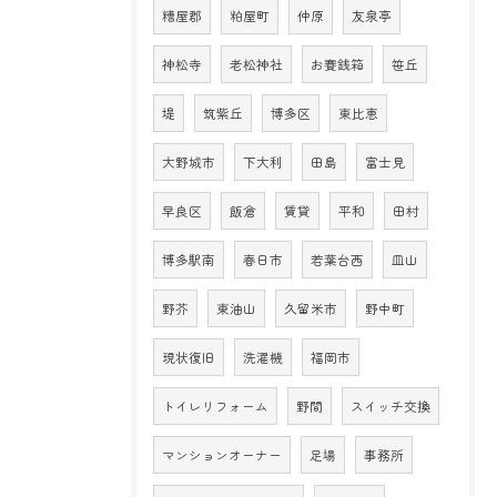
糟屋郡
粕屋町
仲原
友泉亭
神松寺
老松神社
お賽銭箱
笹丘
堤
筑紫丘
博多区
東比恵
大野城市
下大利
田島
富士見
早良区
飯倉
賃貸
平和
田村
博多駅南
春日市
若葉台西
皿山
野芥
東油山
久留米市
野中町
現状復旧
洗濯機
福岡市
トイレリフォーム
野間
スイッチ交換
マンションオーナー
足場
事務所