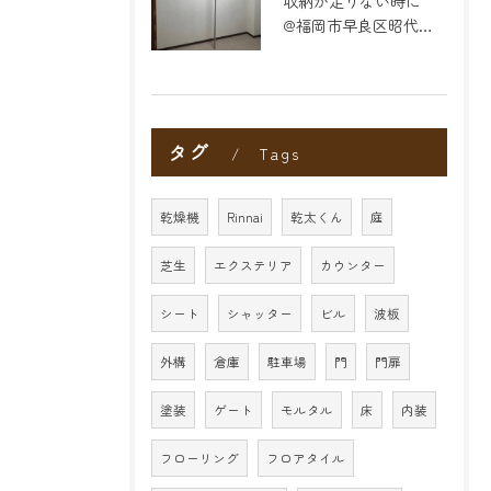
収納が足りない時に
@福岡市早良区昭代のリフォーム
タグ
Tags
乾燥機
Rinnai
乾太くん
庭
芝生
エクステリア
カウンター
シート
シャッター
ビル
波板
外構
倉庫
駐車場
門
門扉
塗装
ゲート
モルタル
床
内装
フローリング
フロアタイル