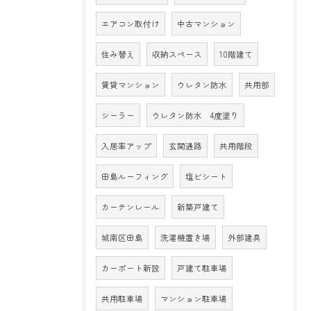
エアコン取付け
中古マンション
住み替え
収納スペース
10階建て
賃貸マンション
ウレタン防水
共用部
シーラー
ウレタン防水 4度塗り
入居率アップ
玄関通路
共用階段
田島ルーフィング
塩ビシート
カーテンレール
新築戸建て
城南区田島
洗濯機置き場
外部建具
カーポート新設
戸建て駐車場
共用駐車場
マンション駐車場