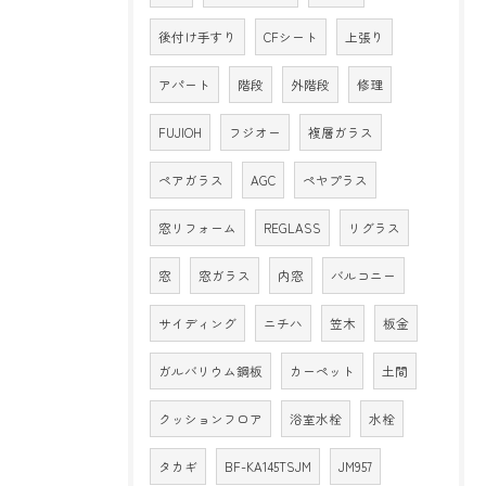
後付け手すり
CFシート
上張り
アパート
階段
外階段
修理
FUJIOH
フジオー
複層ガラス
ペアガラス
AGC
ペヤプラス
窓リフォーム
REGLASS
リグラス
窓
窓ガラス
内窓
バルコニー
サイディング
ニチハ
笠木
板金
ガルバリウム鋼板
カーペット
土間
クッションフロア
浴室水栓
水栓
タカギ
BF-KA145TSJM
JM957