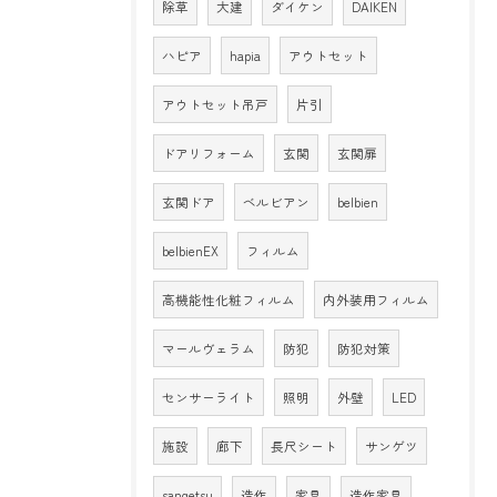
除草
大建
ダイケン
DAIKEN
ハピア
hapia
アウトセット
アウトセット吊戸
片引
ドアリフォーム
玄関
玄関扉
玄関ドア
ベルビアン
belbien
belbienEX
フィルム
高機能性化粧フィルム
内外装用フィルム
マールヴェラム
防犯
防犯対策
センサーライト
照明
外壁
LED
施設
廊下
長尺シート
サンゲツ
sangetsu
造作
家具
造作家具