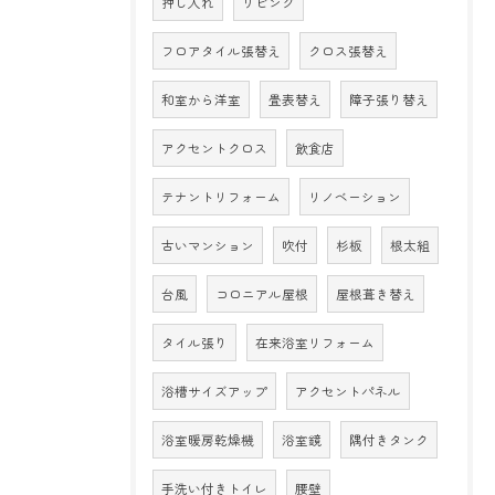
押し入れ
リビング
フロアタイル張替え
クロス張替え
和室から洋室
畳表替え
障子張り替え
アクセントクロス
飲食店
テナントリフォーム
リノベーション
古いマンション
吹付
杉板
根太組
台風
コロニアル屋根
屋根葺き替え
タイル張り
在来浴室リフォーム
浴槽サイズアップ
アクセントパネル
浴室暖房乾燥機
浴室鏡
隅付きタンク
手洗い付きトイレ
腰壁