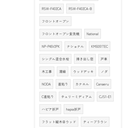
RSW-F402CA
RSW-F402CA-B
フロントオープン
フロントオープン食洗機
National
NP-P45V2PK
ナショナル
KM5051TEC
シングル混合水栓
掃き出し窓
戸車
木工事
濡縁
ウッドデッキ
ノダ
NODA
直貼り
カナエル
Canaeru
C直貼り
チェリーミディアム
CJS1-E1
ハピア折戸
hapia折戸
フラット縦木目ウッド
ティーブラウン