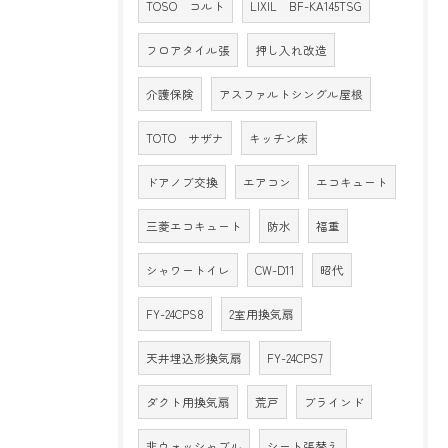
TOSO コルト
LIXIL BF-KA145TSG
フロアタイル張
押し入れ改造
介護保険
アスファルトシングル屋根
TOTO サザナ
キッチン床
ドアノブ交換
エアコン
エコキュート
三菱エコキュート
防水
福重
シャワートイレ
CW-D11
昭代
FY-24CPS8
2室用換気扇
天井埋込形換気扇
FY-24CPS7
ダクト用換気扇
荒戸
ブラインド
非ウォッシャブル
シート張替え