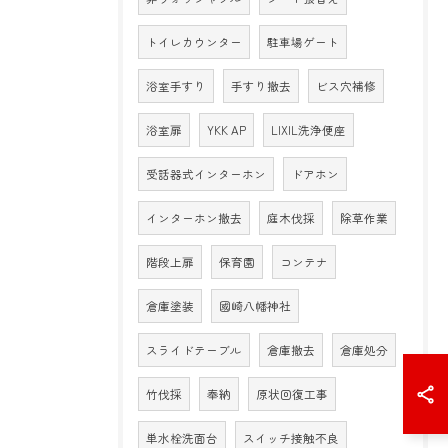
トイレカウンター
駐車場ゲート
浴室手すり
手すり撤去
ビス穴補修
浴室扉
YKK AP
LIXIL洗浄便座
受話器式インターホン
ドアホン
インターホン撤去
庭木伐採
除草作業
階段上扉
保育園
コンテナ
倉庫塗装
國崎八幡神社
スライドテーブル
倉庫撤去
倉庫処分
竹伐採
奉納
原状回復工事
単水栓洗面台
スイッチ接触不良