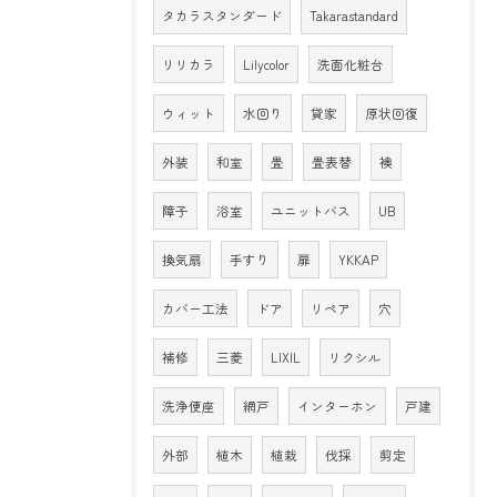
タカラスタンダード
Takarastandard
リリカラ
Lilycolor
洗面化粧台
ウィット
水回り
貸家
原状回復
外装
和室
畳
畳表替
襖
障子
浴室
ユニットバス
UB
換気扇
手すり
扉
YKKAP
カバー工法
ドア
リペア
穴
補修
三菱
LIXIL
リクシル
洗浄便座
網戸
インターホン
戸建
外部
植木
植栽
伐採
剪定