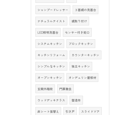
シャンプードレッサー
３面鏡の洗面台
ナチュラルテイスト
鏡取り付け
LED照明洗面台
センサー付き蛇口
システムキッチン
ブロックキッチン
キッチンリフォーム
カウンターキッチン
シンプルなキッチン
独立キッチン
オープンキッチン
オンデュリン屋根材
玄関外階段
門扉撤去
ウッドデッキテラス
壁造作
床シート張替え
引き戸
スライドドア