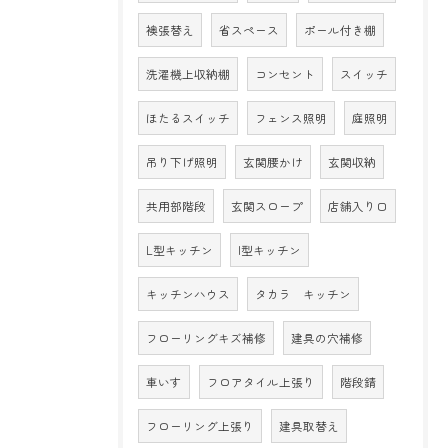
襖張替え
省スペース
ポール付き棚
洗濯機上収納棚
コンセント
スイッチ
ほたるスイッチ
フェンス照明
庭照明
吊り下げ照明
玄関腰かけ
玄関収納
共用部階段
玄関スロープ
店舗入り口
L型キッチン
I型キッチン
キッチンハウス
タカラ キッチン
フローリングキズ補修
建具の穴補修
車いす
フロアタイル上張り
階段錆
フローリング上張り
建具取替え