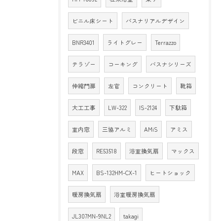
ビニル床シート
バスナリアルデザイン
BNR3401
ライトグレー
Terrazzo
テラゾー
コーキング
バスナシリーズ
伸縮門扉
左官
コンクリート
靴箱
大工工事
LW-322
IS-2124
下駄箱
室内窓
三協アルミ
AMiS
アミス
段窓
RE53518
浴室換気扇
マックス
MAX
BS-132HM-CX-1
ヒートショック
暖房換気扇
浴室暖房換気扇
JL307MN-9NL2
takagi