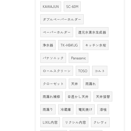
KAWAJUN
SC-60M
ダブルペーパーホルダー
ペーパーホルダー
還元水素水生成器
浄水器
TK-HB41JG
キッチン水栓
パナソニック
Panasonic
ロールスクリーン
TOSO
コルト
クローゼット
天井
雨漏れ
雨漏れ補修
目透かし天井
天井張替
雨漏り
冷蔵庫
電気焼け
漆喰
LIXIL内窓
リクシル内窓
クレヴィ