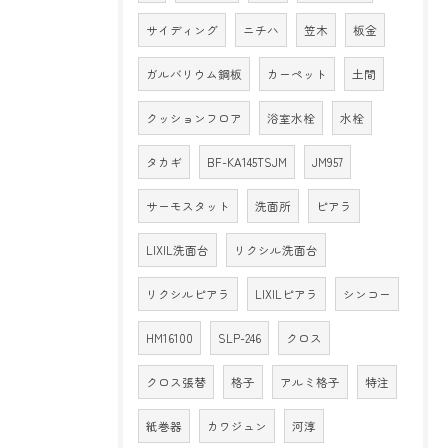
サイディング
ニチハ
笠木
板金
ガルバリウム鋼板
カーペット
土間
クッションフロア
浴室水栓
水栓
タカギ
BF-KA145TSJM
JM957
サーモスタット
洗面所
ピアラ
LIXIL洗面台
リクシル洗面台
リクシルピアラ
LIXILピアラ
シンコー
HM16100
SLP-246
クロス
クロス張替
格子
アルミ格子
特注
紙巻器
カワジュン
河淳