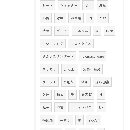
シート
シャッター
ビル
波板
外構
倉庫
駐車場
門
門扉
塗装
ゲート
モルタル
床
内装
フローリング
フロアタイル
タカラスタンダード
Takarastandard
リリカラ
Lilycolor
洗面化粧台
ウィット
水回り
貸家
原状回復
外装
和室
畳
畳表替
襖
障子
浴室
ユニットバス
UB
換気扇
手すり
扉
YKKAP