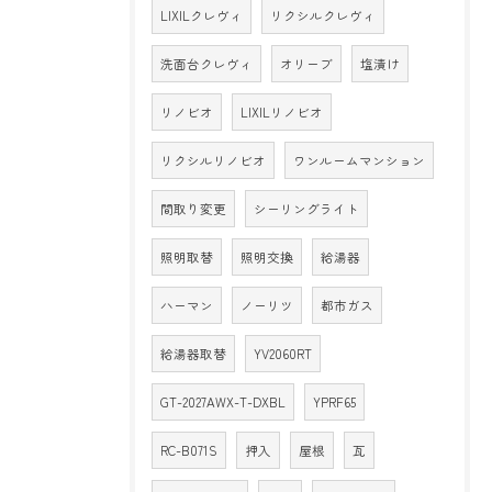
LIXILクレヴィ
リクシルクレヴィ
洗面台クレヴィ
オリーブ
塩漬け
リノビオ
LIXILリノビオ
リクシルリノビオ
ワンルームマンション
間取り変更
シーリングライト
照明取替
照明交換
給湯器
ハーマン
ノーリツ
都市ガス
給湯器取替
YV2060RT
GT-2027AWX-T-DXBL
YPRF65
RC-B071S
押入
屋根
瓦