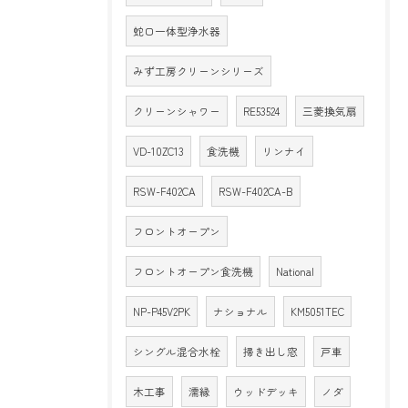
蛇口一体型浄水器
みず工房クリーンシリーズ
クリーンシャワー
RE53524
三菱換気扇
VD-10ZC13
食洗機
リンナイ
RSW-F402CA
RSW-F402CA-B
フロントオープン
フロントオープン食洗機
National
NP-P45V2PK
ナショナル
KM5051TEC
シングル混合水栓
掃き出し窓
戸車
木工事
濡縁
ウッドデッキ
ノダ