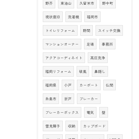
野芥
東油山
久留米市
野中町
現状復旧
洗濯機
福岡市
トイレリフォーム
野間
スイッチ交換
マンションオーナー
足場
事務所
アクアコーディネイト
高圧洗浄
福岡リフォーム
破風
鼻隠し
福岡県
小戸
カーポート
仏間
糸島市
折戸
ブレーカー
ブレーカーボックス
電気
壁
雪見障子
収納
カップボード