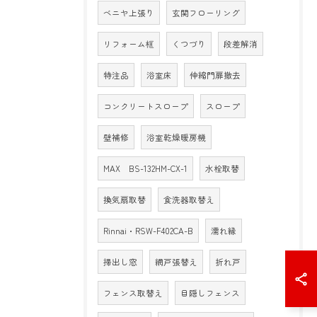
ベニヤ上張り
玄関フローリング
リフォーム框
くつづり
段差解消
特注品
浴室床
伸縮門扉撤去
コンクリートスロープ
スロープ
壁補修
浴室乾燥暖房機
MAX BS-132HM-CX-1
水栓取替
換気扇取替
食洗器取替え
Rinnai・RSW-F402CA-B
濡れ縁
掃出し窓
網戸張替え
折れ戸
フェンス取替え
目隠しフェンス