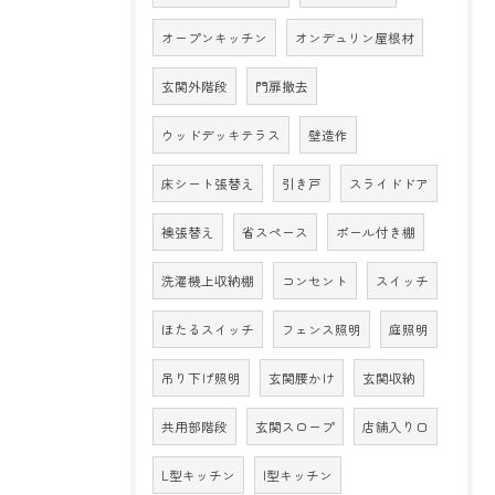
オープンキッチン
オンデュリン屋根材
玄関外階段
門扉撤去
ウッドデッキテラス
壁造作
床シート張替え
引き戸
スライドドア
襖張替え
省スペース
ポール付き棚
洗濯機上収納棚
コンセント
スイッチ
ほたるスイッチ
フェンス照明
庭照明
吊り下げ照明
玄関腰かけ
玄関収納
共用部階段
玄関スロープ
店舗入り口
L型キッチン
I型キッチン