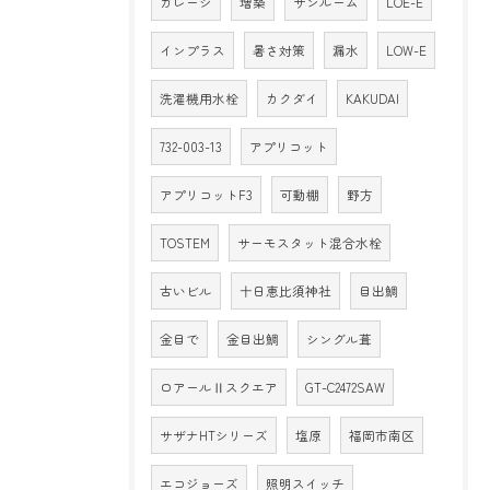
ガレージ
増築
サンルーム
LOE-E
インプラス
暑さ対策
漏水
LOW-E
洗濯機用水栓
カクダイ
KAKUDAI
732-003-13
アプリコット
アプリコットF3
可動棚
野方
TOSTEM
サーモスタット混合水栓
古いビル
十日恵比須神社
目出鯛
金目で
金目出鯛
シングル葺
ロアールⅡスクエア
GT-C2472SAW
サザナHTシリーズ
塩原
福岡市南区
エコジョーズ
照明スイッチ