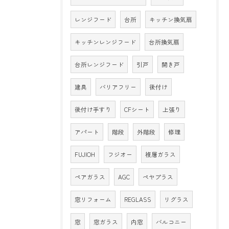
レンジフード
台所
キッチン換気扇
キッチンレンジフード
台所換気扇
台所レンジフード
引戸
開き戸
建具
バリアフリー
後付け
後付け手すり
CFシート
上張り
アパート
階段
外階段
修理
FUJIOH
フジオー
複層ガラス
ペアガラス
AGC
ペヤプラス
窓リフォーム
REGLASS
リグラス
窓
窓ガラス
内窓
バルコニー