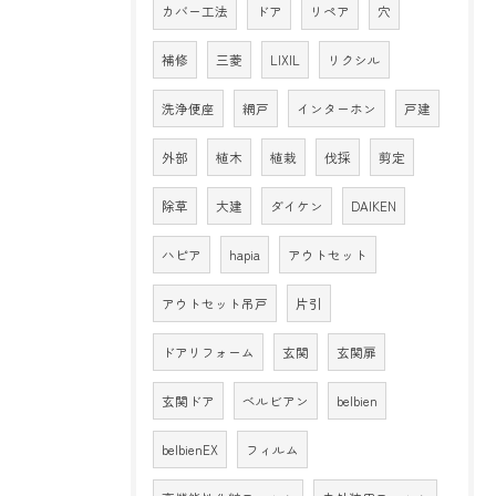
カバー工法
ドア
リペア
穴
補修
三菱
LIXIL
リクシル
洗浄便座
網戸
インターホン
戸建
外部
植木
植栽
伐採
剪定
除草
大建
ダイケン
DAIKEN
ハピア
hapia
アウトセット
アウトセット吊戸
片引
ドアリフォーム
玄関
玄関扉
玄関ドア
ベルビアン
belbien
belbienEX
フィルム