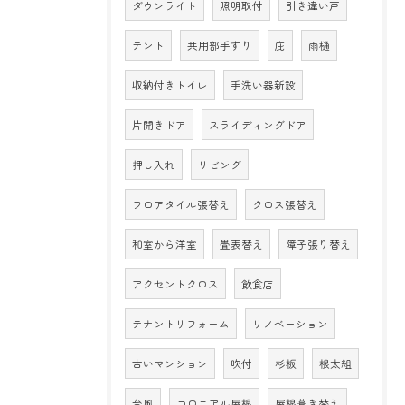
ダウンライト
照明取付
引き違い戸
テント
共用部手すり
庇
雨樋
収納付きトイレ
手洗い器新設
片開きドア
スライディングドア
押し入れ
リビング
フロアタイル張替え
クロス張替え
和室から洋室
畳表替え
障子張り替え
アクセントクロス
飲食店
テナントリフォーム
リノベーション
古いマンション
吹付
杉板
根太組
台風
コロニアル屋根
屋根葺き替え