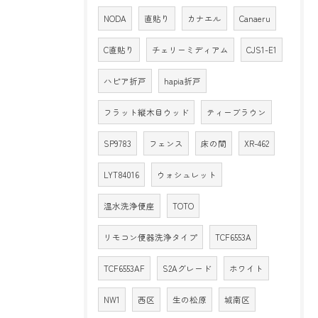
NODA
直貼り
カナエル
Canaeru
C直貼り
チェリーミディアム
CJS1-E1
ハピア折戸
hapia折戸
フラット縦木目ウッド
ティーブラウン
SP9783
フェンス
床の間
XR-462
LYT84016
ウォシュレット
温水洗浄便座
TOTO
リモコン便器洗浄タイプ
TCF6553A
TCF6553AF
S2Aグレード
ホワイト
NW1
西区
生の松原
城南区