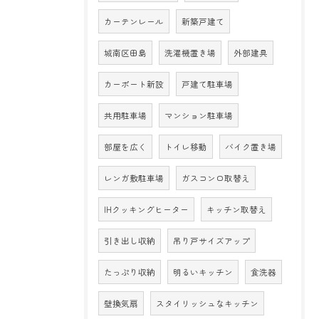
カーテンレール
新築戸建て
城南区田島
洗濯機置き場
外部建具
カーポート新設
戸建て駐車場
共用駐車場
マンション駐車場
部屋を広く
トイレ移動
バイク置き場
レンガ敷駐車場
ガスコンロ取替え
IHクッキングヒーター
キッチン取替え
引き出し収納
吊り戸サイズアップ
たっぷり収納
明るいキッチン
食洗器
壁換気扇
スタイリッシュなキッチン