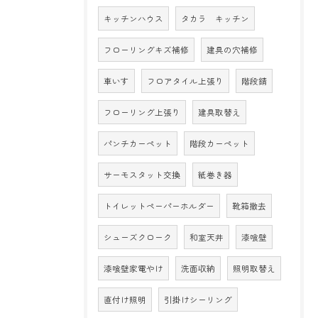
キッチンハウス
タカラ キッチン
フローリングキズ補修
建具の穴補修
車いす
フロアタイル上張り
階段錆
フローリング上張り
建具取替え
パンチカーペット
階段カーペット
サーモスタット交換
紙巻き器
トイレットペーパーホルダー
靴箱撤去
シューズクローク
和室天井
漆喰壁
漆喰壁家電やけ
洗面収納
照明取替え
直付け照明
引掛けシーリング