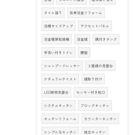
タイル張り
在来浴室リフォーム
浴槽サイズアップ
アクセントパネル
浴室暖房乾燥機
浴室鏡
隅付きタンク
手洗い付きトイレ
腰壁
シャンプードレッサー
３面鏡の洗面台
ナチュラルテイスト
鏡取り付け
LED照明洗面台
センサー付き蛇口
システムキッチン
ブロックキッチン
キッチンリフォーム
カウンターキッチン
シンプルなキッチン
独立キッチン