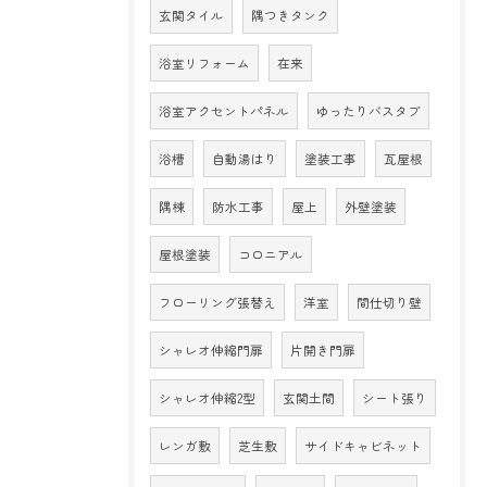
玄関タイル
隅つきタンク
浴室リフォーム
在来
浴室アクセントパネル
ゆったりバスタブ
浴槽
自動湯はり
塗装工事
瓦屋根
隅棟
防水工事
屋上
外壁塗装
屋根塗装
コロニアル
フローリング張替え
洋室
間仕切り壁
シャレオ伸縮門扉
片開き門扉
シャレオ伸縮2型
玄関土間
シート張り
レンガ敷
芝生敷
サイドキャビネット