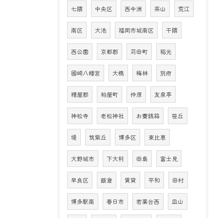
七隈
中央区
西中洲
茶山
荒江
南区
大池
福岡市城南区
干隈
西公園
京都郡
苅田町
稲光
國崎八幡宮
大橋
梅林
別府
糟屋郡
粕屋町
仲原
友泉亭
神松寺
老松神社
お賽銭箱
笹丘
堤
筑紫丘
博多区
東比恵
大野城市
下大利
田島
富士見
早良区
飯倉
賃貸
平和
田村
博多駅南
春日市
若葉台西
皿山