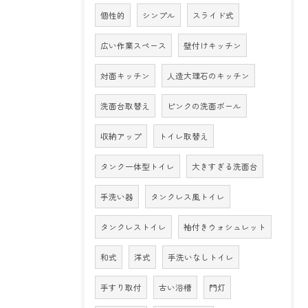
個性的
シンプル
スライド式
広い作業スペース
壁付けキッチン
対面キッチン
人造大理石のキッチン
洗面台取替え
ピンクの洗面ボール
収納アップ
トイレ取替え
タンク一体型トイレ
大きすぎる洗面台
手洗い器
タンクレス風トイレ
タンクレストイレ
袖付きウォシュレット
和式
洋式
手洗いなしトイレ
手すり取付
古い浴槽
門灯