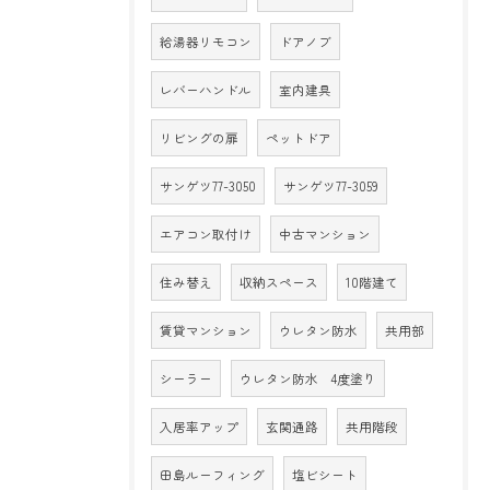
給湯器リモコン
ドアノブ
レバーハンドル
室内建具
リビングの扉
ペットドア
サンゲツ77-3050
サンゲツ77-3059
エアコン取付け
中古マンション
住み替え
収納スペース
10階建て
賃貸マンション
ウレタン防水
共用部
シーラー
ウレタン防水 4度塗り
入居率アップ
玄関通路
共用階段
田島ルーフィング
塩ビシート