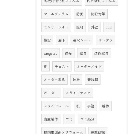
高機能性化粧フィルム
内外装用フィルム
マールヴェラム
防犯
防犯対策
センサーライト
照明
外壁
LED
施設
廊下
長尺シート
サンゲツ
sangetsu
造作
家具
造作家具
棚
チェスト
オーダーメイド
オーダー家具
神社
賽銭箱
オーダー
スライドデスク
スライドレール
机
事務
解体
倉庫解体
ゴミ
ゴミ処分
福岡市城南区リフォーム
植栽伐採