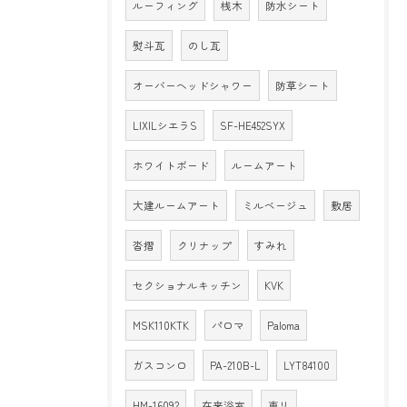
ルーフィング
桟木
防水シート
熨斗瓦
のし瓦
オーバーヘッドシャワー
防草シート
LIXILシエラS
SF-HE452SYX
ホワイトボード
ルームアート
大建ルームアート
ミルベージュ
敷居
沓摺
クリナップ
すみれ
セクショナルキッチン
KVK
MSK110KTK
パロマ
Paloma
ガスコンロ
PA-210B-L
LYT84100
HM-16092
在来浴室
東リ