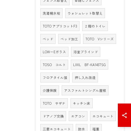
フェンス取替え
目隠しフェンス
洗濯機水栓
ウォシュレット取替え
TOTO アプリコットF3
２階のトイレ
ベッド
ベッド加工
TOTO Vシリーズ
LOW－Eガラス
浴室ブラインド
TOSO コルト
LIXIL BF-KA145TSG
フロアタイル張
押し入れ改造
介護保険
アスファルトシングル屋根
TOTO サザナ
キッチン床
ドアノブ交換
エアコン
エコキュート
三菱エコキュート
防水
福重