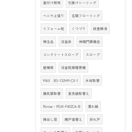
直付け照明
引掛けシーリング
ベニヤ上張り
玄関フローリング
リフォーム框
くつづり
段差解消
特注品
浴室床
伸縮門扉撤去
コンクリートスロープ
スロープ
壁補修
浴室乾燥暖房機
MAX BS-132HM-CX-1
水栓取替
換気扇取替
食洗器取替え
Rinnai・RSW-F402CA-B
濡れ縁
掃出し窓
網戸張替え
折れ戸