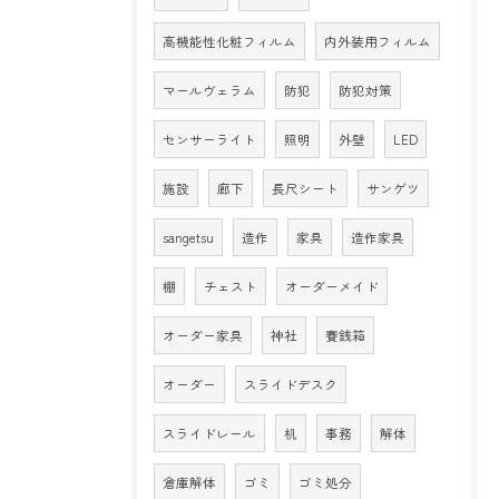
高機能性化粧フィルム
内外装用フィルム
マールヴェラム
防犯
防犯対策
センサーライト
照明
外壁
LED
施設
廊下
長尺シート
サンゲツ
sangetsu
造作
家具
造作家具
棚
チェスト
オーダーメイド
オーダー家具
神社
賽銭箱
オーダー
スライドデスク
スライドレール
机
事務
解体
倉庫解体
ゴミ
ゴミ処分