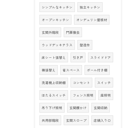
シンプルなキッチン
独立キッチン
オープンキッチン
オンデュリン屋根材
玄関外階段
門扉撤去
ウッドデッキテラス
壁造作
床シート張替え
引き戸
スライドドア
襖張替え
省スペース
ポール付き棚
洗濯機上収納棚
コンセント
スイッチ
ほたるスイッチ
フェンス照明
庭照明
吊り下げ照明
玄関腰かけ
玄関収納
共用部階段
玄関スロープ
店舗入り口