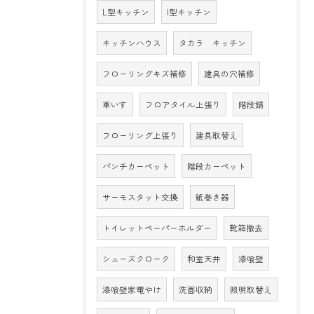
L型キッチン
I型キッチン
キッチンハウス
タカラ キッチン
フローリングキズ補修
建具の穴補修
車いす
フロアタイル上張り
階段錆
フローリング上張り
建具取替え
パンチカーペット
階段カーペット
サーモスタット交換
紙巻き器
トイレットペーパーホルダー
靴箱撤去
シューズクローク
和室天井
漆喰壁
漆喰壁家電やけ
洗面収納
照明取替え