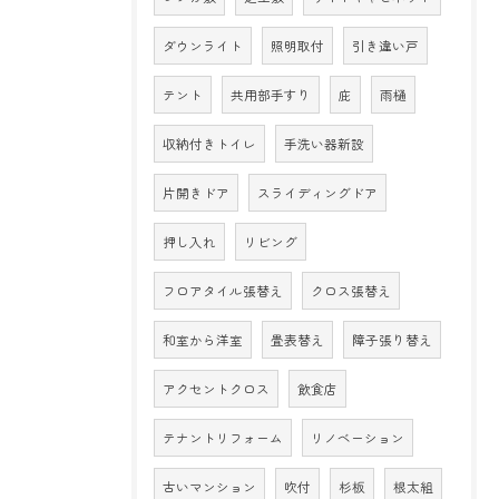
ダウンライト
照明取付
引き違い戸
テント
共用部手すり
庇
雨樋
収納付きトイレ
手洗い器新設
片開きドア
スライディングドア
押し入れ
リビング
フロアタイル張替え
クロス張替え
和室から洋室
畳表替え
障子張り替え
アクセントクロス
飲食店
テナントリフォーム
リノベーション
古いマンション
吹付
杉板
根太組