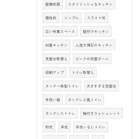
壁換気扇
スタイリッシュなキッチン
個性的
シンプル
スライド式
広い作業スペース
壁付けキッチン
対面キッチン
人造大理石のキッチン
洗面台取替え
ピンクの洗面ボール
収納アップ
トイレ取替え
タンク一体型トイレ
大きすぎる洗面台
手洗い器
タンクレス風トイレ
タンクレストイレ
袖付きウォシュレット
和式
洋式
手洗いなしトイレ