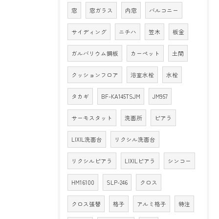
窓
窓ガラス
内窓
バルコニー
サイディング
ニチハ
笠木
板金
ガルバリウム鋼板
カーペット
土間
クッションフロア
浴室水栓
水栓
タカギ
BF-KA145TSJM
JM957
サーモスタット
洗面所
ピアラ
LIXIL洗面台
リクシル洗面台
リクシルピアラ
LIXILピアラ
シンコー
HM16100
SLP-246
クロス
クロス張替
格子
アルミ格子
特注