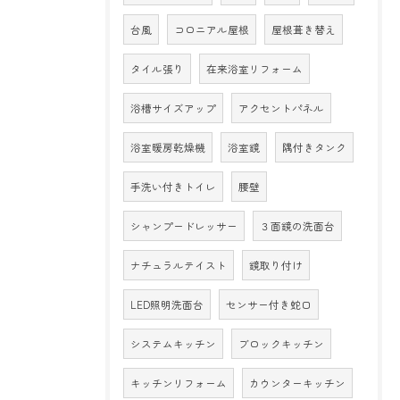
台風
コロニアル屋根
屋根葺き替え
タイル張り
在来浴室リフォーム
浴槽サイズアップ
アクセントパネル
浴室暖房乾燥機
浴室鏡
隅付きタンク
手洗い付きトイレ
腰壁
シャンプードレッサー
３面鏡の洗面台
ナチュラルテイスト
鏡取り付け
LED照明洗面台
センサー付き蛇口
システムキッチン
ブロックキッチン
キッチンリフォーム
カウンターキッチン