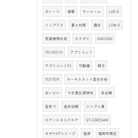
ガレージ
増築
サンルーム
LOE-E
インプラス
暑さ対策
漏水
LOW-E
洗濯機用水栓
カクダイ
KAKUDAI
732-003-13
アプリコット
アプリコットF3
可動棚
野方
TOSTEM
サーモスタット混合水栓
古いビル
十日恵比須神社
目出鯛
金目で
金目出鯛
シングル葺
ロアールⅡスクエア
GT-C2472SAW
サザナHTシリーズ
塩原
福岡市南区