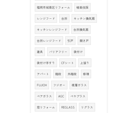
福岡市城南区リフォーム
植栽伐採
レンジフード
台所
キッチン換気扇
キッチンレンジフード
台所換気扇
台所レンジフード
引戸
開き戸
建具
バリアフリー
後付け
後付け手すり
CFシート
上張り
アパート
階段
外階段
修理
FUJIOH
フジオー
複層ガラス
ペアガラス
AGC
ペヤプラス
窓リフォーム
REGLASS
リグラス