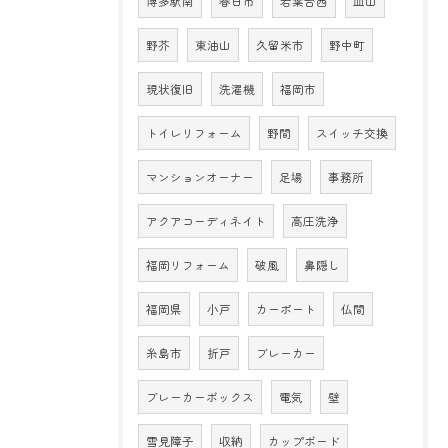
博多駅南
春日市
若葉台西
皿山
野芥
東油山
久留米市
野中町
現状復旧
洗濯機
福岡市
トイレリフォーム
野間
スイッチ交換
マンションオーナー
足場
事務所
アクアコーディネイト
高圧洗浄
福岡リフォーム
破風
鼻隠し
福岡県
小戸
カーポート
仏間
糸島市
折戸
ブレーカー
ブレーカーボックス
電気
壁
雪見障子
収納
カップボード