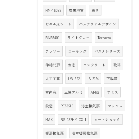
HM-16092
在来浴室
東リ
ビニル床シート
バスナリアルデザイン
BNR3401
ライトグレー
Terrazzo
テラゾー
コーキング
バスナシリーズ
伸縮門扉
左官
コンクリート
靴箱
大工工事
LW-322
IS-2124
下駄箱
室内窓
三協アルミ
AMiS
アミス
段窓
RE53518
浴室換気扇
マックス
MAX
BS-132HM-CX-1
ヒートショック
暖房換気扇
浴室暖房換気扇