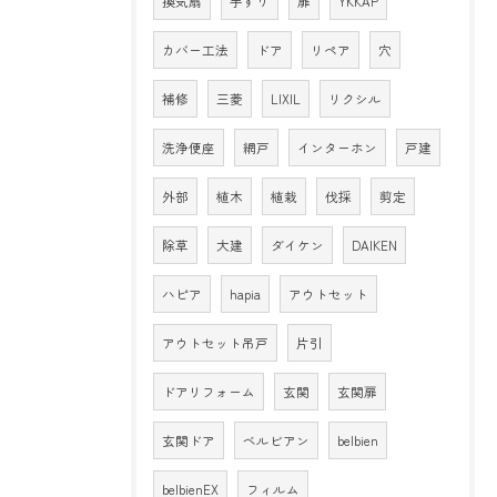
換気扇
手すり
扉
YKKAP
カバー工法
ドア
リペア
穴
補修
三菱
LIXIL
リクシル
洗浄便座
網戸
インターホン
戸建
外部
植木
植栽
伐採
剪定
除草
大建
ダイケン
DAIKEN
ハピア
hapia
アウトセット
アウトセット吊戸
片引
ドアリフォーム
玄関
玄関扉
玄関ドア
ベルビアン
belbien
belbienEX
フィルム