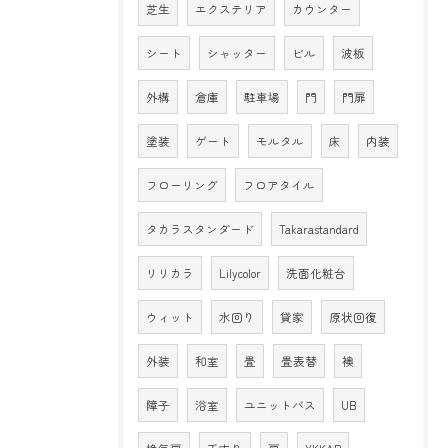
芝生
エクステリア
カウンター
シート
シャッター
ビル
波板
外構
倉庫
駐車場
門
門扉
塗装
ゲート
モルタル
床
内装
フローリング
フロアタイル
タカラスタンダード
Takarastandard
リリカラ
Lilycolor
洗面化粧台
ウィット
水回り
貸家
原状回復
外装
和室
畳
畳表替
襖
障子
浴室
ユニットバス
UB