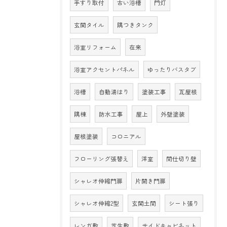
手すり取付
古い浴槽
門灯
玄関タイル
隅つきタンク
浴室リフォーム
在来
浴室アクセントパネル
ゆったりバスタブ
浴槽
自動湯はり
塗装工事
瓦屋根
隅棟
防水工事
屋上
外壁塗装
屋根塗装
コロニアル
フローリング張替え
洋室
間仕切り壁
シャレオ伸縮門扉
片開き門扉
シャレオ伸縮2型
玄関土間
シート張り
レンガ敷
芝生敷
サイドキャビネット