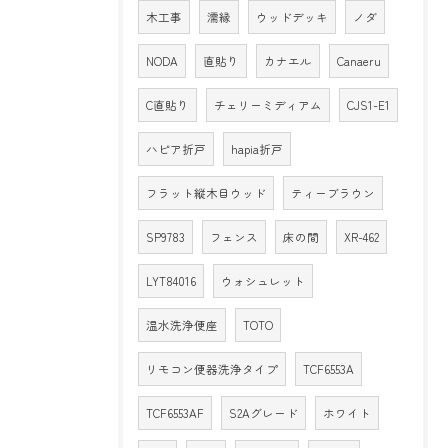
木工事
濡縁
ウッドデッキ
ノダ
NODA
直貼り
カナエル
Canaeru
C直貼り
チェリーミディアム
CJS1-E1
ハピア折戸
hapia折戸
フラット縦木目ウッド
ティーブラウン
SP9783
フェンス
床の間
XR-462
LYT84016
ウォシュレット
温水洗浄便座
TOTO
リモコン便器洗浄タイプ
TCF6553A
TCF6553AF
S2Aグレード
ホワイト