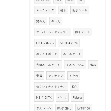
ルーフィング
桟木
防水シート
熨斗瓦
のし瓦
オーバーヘッドシャワー
防草シート
LIXILシエラS
SF-HE452SYX
ホワイトボード
ルームアート
大建ルームアート
ミルベージュ
敷居
沓摺
クリナップ
すみれ
セクショナルキッチン
KVK
MSK110KTK
パロマ
Paloma
ガスコンロ
PA-210B-L
LYT84100