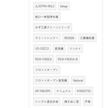
JL307MN-9NL2
takagi
蛇口一体型浄水器
みず工房クリーンシリーズ
クリーンシャワー
RE53524
三菱換気扇
VD-10ZC13
食洗機
リンナイ
RSW-F402CA
RSW-F402CA-B
フロントオープン
フロントオープン食洗機
National
NP-P45V2PK
ナショナル
KM5051TEC
シングル混合水栓
掃き出し窓
戸車