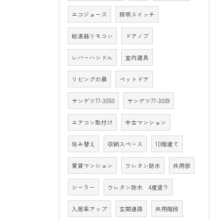
エコジョーズ
照明スイッチ
給湯器リモコン
ドアノブ
レバーハンドル
室内建具
リビングの扉
ペットドア
サンゲツ77-3050
サンゲツ77-3059
エアコン取付け
中古マンション
住み替え
収納スペース
10階建て
賃貸マンション
ウレタン防水
共用部
シーラー
ウレタン防水 4度塗り
入居率アップ
玄関通路
共用階段