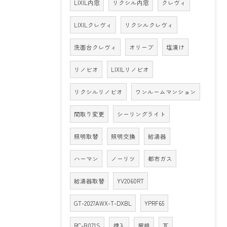
LIXIL内窓
リクシル内窓
クレヴィ
LIXILクレヴィ
リクシルクレヴィ
洗面台クレヴィ
オリーブ
塩漬け
リノビオ
LIXILリノビオ
リクシルリノビオ
ワンルームマンション
間取り変更
シーリングライト
照明取替
照明交換
給湯器
ハーマン
ノーリツ
都市ガス
給湯器取替
YV2060RT
GT-2027AWX-T-DXBL
YPRF65
RC-B071S
押入
屋根
瓦