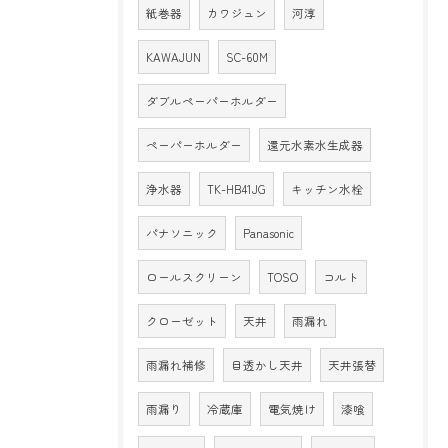
紙巻器
カワジュン
河淳
KAWAJUN
SC-60M
ダブルペーパーホルダー
ペーパーホルダー
還元水素水生成器
浄水器
TK-HB41JG
キッチン水栓
パナソニック
Panasonic
ロールスクリーン
TOSO
コルト
クローゼット
天井
雨漏れ
雨漏れ補修
目透かし天井
天井張替
雨漏り
冷蔵庫
電気焼け
漆喰