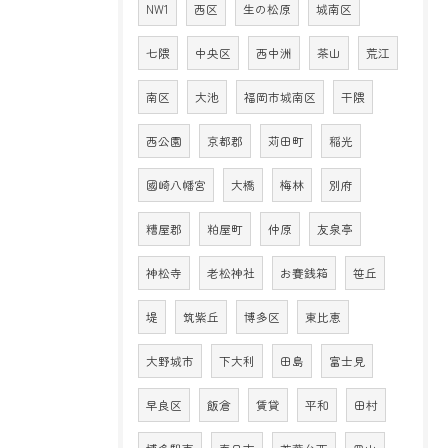
NW1
西区
生の松原
城南区
七隈
中央区
西中洲
茶山
荒江
南区
大池
福岡市城南区
干隈
西公園
京都郡
苅田町
稲光
國崎八幡宮
大橋
梅林
別府
糟屋郡
粕屋町
仲原
友泉亭
神松寺
老松神社
お賽銭箱
笹丘
堤
筑紫丘
博多区
東比恵
大野城市
下大利
田島
富士見
早良区
飯倉
賃貸
平和
田村