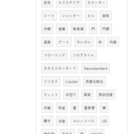
芝生
エクステリア
カウンター
シート
シャッター
ビル
波板
外構
倉庫
駐車場
門
門扉
塗装
ゲート
モルタル
床
内装
フローリング
フロアタイル
タカラスタンダード
Takarastandard
リリカラ
Lilycolor
洗面化粧台
ウィット
水回り
貸家
原状回復
外装
和室
畳
畳表替
襖
障子
浴室
ユニットバス
UB