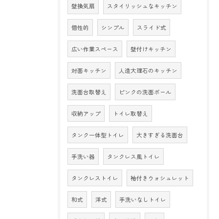
壁換気扇
スタイリッシュなキッチン
個性的
シンプル
スライド式
広い作業スペース
壁付けキッチン
対面キッチン
人造大理石のキッチン
洗面台取替え
ピンクの洗面ボール
収納アップ
トイレ取替え
タンク一体型トイレ
大きすぎる洗面台
手洗い器
タンクレス風トイレ
タンクレストイレ
袖付きウォシュレット
和式
洋式
手洗いなしトイレ