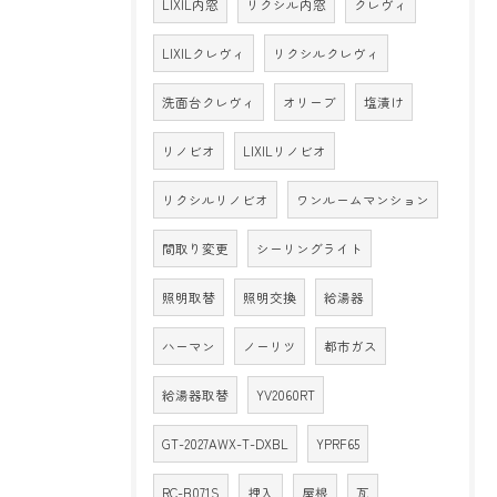
LIXIL内窓
リクシル内窓
クレヴィ
LIXILクレヴィ
リクシルクレヴィ
洗面台クレヴィ
オリーブ
塩漬け
リノビオ
LIXILリノビオ
リクシルリノビオ
ワンルームマンション
間取り変更
シーリングライト
照明取替
照明交換
給湯器
ハーマン
ノーリツ
都市ガス
給湯器取替
YV2060RT
GT-2027AWX-T-DXBL
YPRF65
RC-B071S
押入
屋根
瓦