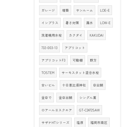
ガレージ
増築
サンルーム
LOE-E
インプラス
暑さ対策
漏水
LOW-E
洗濯機用水栓
カクダイ
KAKUDAI
732-003-13
アプリコット
アプリコットF3
可動棚
野方
TOSTEM
サーモスタット混合水栓
古いビル
十日恵比須神社
目出鯛
金目で
金目出鯛
シングル葺
ロアールⅡスクエア
GT-C2472SAW
サザナHTシリーズ
塩原
福岡市南区