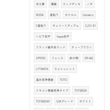
木工事
濡縁
ウッドデッキ
ノダ
NODA
直貼り
カナエル
Canaeru
C直貼り
チェリーミディアム
CJS1-E1
ハピア折戸
hapia折戸
フラット縦木目ウッド
ティーブラウン
SP9783
フェンス
床の間
XR-462
LYT84016
ウォシュレット
温水洗浄便座
TOTO
リモコン便器洗浄タイプ
TCF6553A
TCF6553AF
S2Aグレード
ホワイト