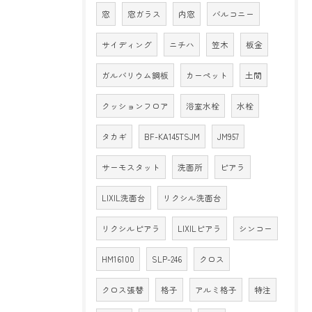
窓
窓ガラス
内窓
バルコニー
サイディング
ニチハ
笠木
板金
ガルバリウム鋼板
カーペット
土間
クッションフロア
浴室水栓
水栓
タカギ
BF-KA145TSJM
JM957
サーモスタット
洗面所
ピアラ
LIXIL洗面台
リクシル洗面台
リクシルピアラ
LIXILピアラ
シンコー
HM16100
SLP-246
クロス
クロス張替
格子
アルミ格子
特注