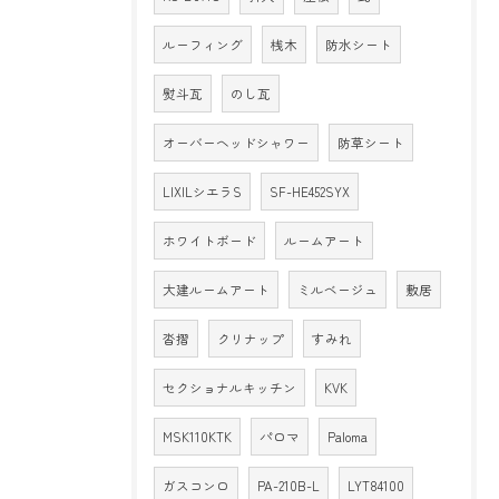
ルーフィング
桟木
防水シート
熨斗瓦
のし瓦
オーバーヘッドシャワー
防草シート
LIXILシエラS
SF-HE452SYX
ホワイトボード
ルームアート
大建ルームアート
ミルベージュ
敷居
沓摺
クリナップ
すみれ
セクショナルキッチン
KVK
MSK110KTK
パロマ
Paloma
ガスコンロ
PA-210B-L
LYT84100