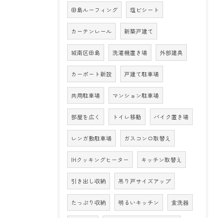
田島ルーフィング
塩ビシート
カーテンレール
新築戸建て
城南区田島
洗濯機置き場
外部建具
カーポート新設
戸建て駐車場
共用駐車場
マンション駐車場
部屋を広く
トイレ移動
バイク置き場
レンガ敷駐車場
ガスコンロ取替え
IHクッキングヒーター
キッチン取替え
引き出し収納
吊り戸サイズアップ
たっぷり収納
明るいキッチン
食洗器