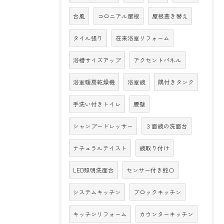
台風
コロニアル屋根
屋根葺き替え
タイル張り
在来浴室リフォーム
浴槽サイズアップ
アクセントパネル
浴室暖房乾燥機
浴室鏡
隅付きタンク
手洗い付きトイレ
腰壁
シャンプードレッサー
３面鏡の洗面台
ナチュラルテイスト
鏡取り付け
LED照明洗面台
センサー付き蛇口
システムキッチン
ブロックキッチン
キッチンリフォーム
カウンターキッチン