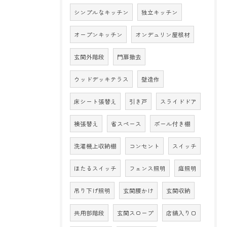
シンプルなキッチン
独立キッチン
オープンキッチン
オンデュリン屋根材
玄関外階段
門扉撤去
ウッドデッキテラス
壁造作
床シート張替え
引き戸
スライドドア
襖張替え
省スペース
ポール付き棚
洗濯機上収納棚
コンセント
スイッチ
ほたるスイッチ
フェンス照明
庭照明
吊り下げ照明
玄関腰かけ
玄関収納
共用部階段
玄関スロープ
店舗入り口