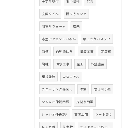
手すり取付
古い浴槽
門灯
玄関タイル
隅つきタンク
浴室リフォーム
在来
浴室アクセントパネル
ゆったりバスタブ
浴槽
自動湯はり
塗装工事
瓦屋根
隅棟
防水工事
屋上
外壁塗装
屋根塗装
コロニアル
フローリング張替え
洋室
間仕切り壁
シャレオ伸縮門扉
片開き門扉
シャレオ伸縮2型
玄関土間
シート張り
レンガ敷
芝生敷
サイドキャビネット