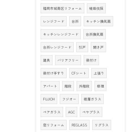
福岡市城南区リフォーム
植栽伐採
レンジフード
台所
キッチン換気扇
キッチンレンジフード
台所換気扇
台所レンジフード
引戸
開き戸
建具
バリアフリー
後付け
後付け手すり
CFシート
上張り
アパート
階段
外階段
修理
FUJIOH
フジオー
複層ガラス
ペアガラス
AGC
ペヤプラス
窓リフォーム
REGLASS
リグラス