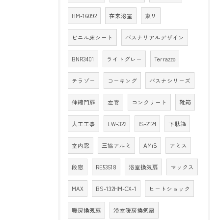
HM-16092
在来浴室
東リ
ビニル床シート
バスナリアルデザイン
BNR3401
ライトグレー
Terrazzo
テラゾー
コーキング
バスナシリーズ
伸縮門扉
左官
コンクリート
靴箱
大工工事
LW-322
IS-2124
下駄箱
室内窓
三協アルミ
AMiS
アミス
段窓
RE53518
浴室換気扇
マックス
MAX
BS-132HM-CX-1
ヒートショック
暖房換気扇
浴室暖房換気扇