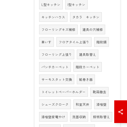
L型キッチン
I型キッチン
キッチンハウス
タカラ キッチン
フローリングキズ補修
建具の穴補修
車いす
フロアタイル上張り
階段錆
フローリング上張り
建具取替え
パンチカーペット
階段カーペット
サーモスタット交換
紙巻き器
トイレットペーパーホルダー
靴箱撤去
シューズクローク
和室天井
漆喰壁
漆喰壁家電やけ
洗面収納
照明取替え