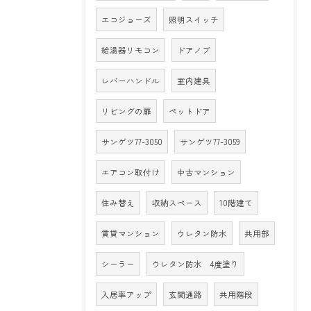
エコジョーズ
照明スイッチ
給湯器リモコン
ドアノブ
レバーハンドル
室内建具
リビングの扉
ペットドア
サンゲツ77-3050
サンゲツ77-3059
エアコン取付け
中古マンション
住み替え
収納スペース
10階建て
賃貸マンション
ウレタン防水
共用部
シーラー
ウレタン防水 4度塗り
入居率アップ
玄関通路
共用階段