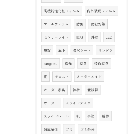
高機能性化粧フィルム
内外装用フィルム
マールヴェラム
防犯
防犯対策
センサーライト
照明
外壁
LED
施設
廊下
長尺シート
サンゲツ
sangetsu
造作
家具
造作家具
棚
チェスト
オーダーメイド
オーダー家具
神社
賽銭箱
オーダー
スライドデスク
スライドレール
机
事務
解体
倉庫解体
ゴミ
ゴミ処分