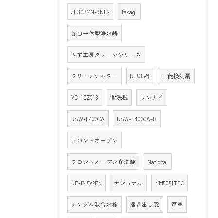
JL307MN-9NL2
takagi
蛇口一体型浄水器
みず工房クリーンシリーズ
クリーンシャワー
RE53524
三菱換気扇
VD-10ZC13
食洗機
リンナイ
RSW-F402CA
RSW-F402CA-B
フロントオープン
フロントオープン食洗機
National
NP-P45V2PK
ナショナル
KM5051TEC
シングル混合水栓
掃き出し窓
戸車