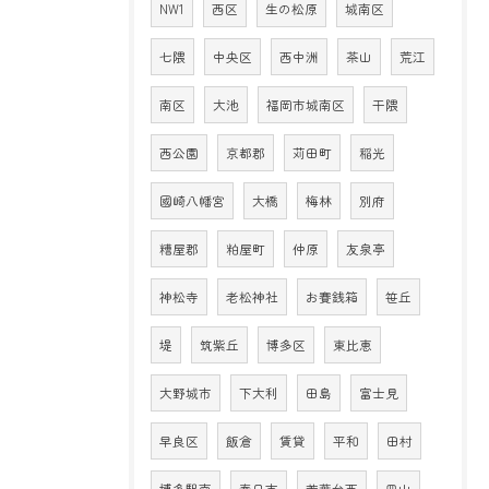
NW1
西区
生の松原
城南区
七隈
中央区
西中洲
茶山
荒江
南区
大池
福岡市城南区
干隈
西公園
京都郡
苅田町
稲光
國崎八幡宮
大橋
梅林
別府
糟屋郡
粕屋町
仲原
友泉亭
神松寺
老松神社
お賽銭箱
笹丘
堤
筑紫丘
博多区
東比恵
大野城市
下大利
田島
富士見
早良区
飯倉
賃貸
平和
田村