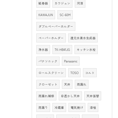
紙巻器
カワジュン
河淳
KAWAJUN
SC-60M
ダブルペーパーホルダー
ペーパーホルダー
還元水素水生成器
浄水器
TK-HB41JG
キッチン水栓
パナソニック
Panasonic
ロールスクリーン
TOSO
コルト
クローゼット
天井
雨漏れ
雨漏れ補修
目透かし天井
天井張替
雨漏り
冷蔵庫
電気焼け
漆喰