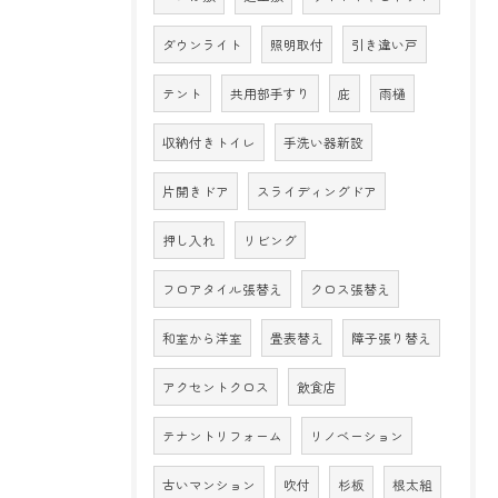
ダウンライト
照明取付
引き違い戸
テント
共用部手すり
庇
雨樋
収納付きトイレ
手洗い器新設
片開きドア
スライディングドア
押し入れ
リビング
フロアタイル張替え
クロス張替え
和室から洋室
畳表替え
障子張り替え
アクセントクロス
飲食店
テナントリフォーム
リノベーション
古いマンション
吹付
杉板
根太組