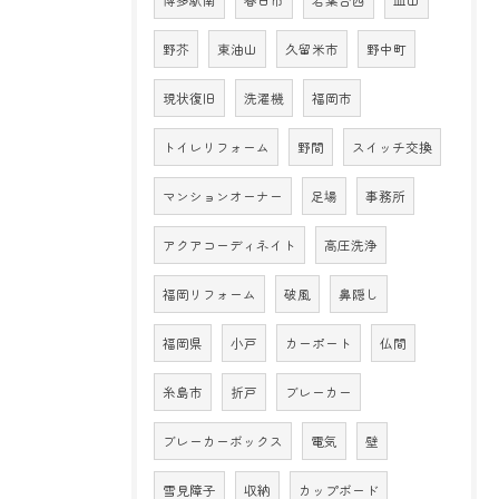
博多駅南
春日市
若葉台西
皿山
野芥
東油山
久留米市
野中町
現状復旧
洗濯機
福岡市
トイレリフォーム
野間
スイッチ交換
マンションオーナー
足場
事務所
アクアコーディネイト
高圧洗浄
福岡リフォーム
破風
鼻隠し
福岡県
小戸
カーポート
仏間
糸島市
折戸
ブレーカー
ブレーカーボックス
電気
壁
雪見障子
収納
カップボード