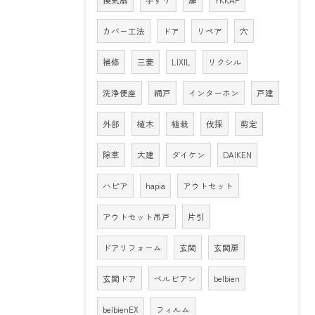
換気扇
手すり
扉
YKKAP
カバー工法
ドア
リペア
穴
補修
三菱
LIXIL
リクシル
洗浄便座
網戸
インターホン
戸建
外部
植木
植栽
伐採
剪定
除草
大建
ダイケン
DAIKEN
ハピア
hapia
アウトセット
アウトセット吊戸
片引
ドアリフォーム
玄関
玄関扉
玄関ドア
ベルビアン
belbien
belbienEX
フィルム