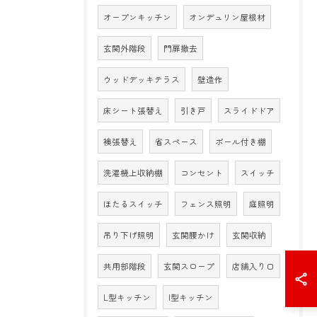
オープンキッチン
オンデュリン屋根材
玄関外階段
門扉撤去
ウッドデッキテラス
壁造作
床シート張替え
引き戸
スライドドア
襖張替え
省スペース
ポール付き棚
洗濯機上収納棚
コンセント
スイッチ
ほたるスイッチ
フェンス照明
庭照明
吊り下げ照明
玄関腰かけ
玄関収納
共用部階段
玄関スロープ
店舗入り口
L型キッチン
I型キッチン