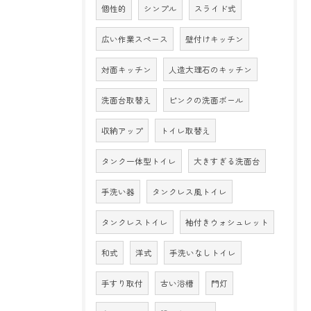
個性的
シンプル
スライド式
広い作業スペース
壁付けキッチン
対面キッチン
人造大理石のキッチン
洗面台取替え
ピンクの洗面ボール
収納アップ
トイレ取替え
タンク一体型トイレ
大きすぎる洗面台
手洗い器
タンクレス風トイレ
タンクレストイレ
袖付きウォシュレット
和式
洋式
手洗いなしトイレ
手すり取付
古い浴槽
門灯