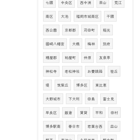
七隈
中央区
西中洲
茶山
荒江
南区
大池
福岡市城南区
干隈
西公園
京都郡
苅田町
稲光
國崎八幡宮
大橋
梅林
別府
糟屋郡
粕屋町
仲原
友泉亭
神松寺
老松神社
お賽銭箱
笹丘
堤
筑紫丘
博多区
東比恵
大野城市
下大利
田島
富士見
早良区
飯倉
賃貸
平和
田村
博多駅南
春日市
若葉台西
皿山
野芥
東油山
久留米市
野中町