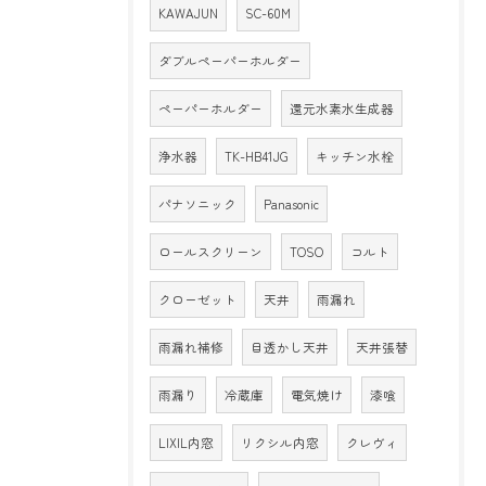
KAWAJUN
SC-60M
ダブルペーパーホルダー
ペーパーホルダー
還元水素水生成器
浄水器
TK-HB41JG
キッチン水栓
パナソニック
Panasonic
ロールスクリーン
TOSO
コルト
クローゼット
天井
雨漏れ
雨漏れ補修
目透かし天井
天井張替
雨漏り
冷蔵庫
電気焼け
漆喰
LIXIL内窓
リクシル内窓
クレヴィ