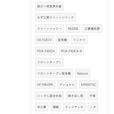
蛇口一体型浄水器
みず工房クリーンシリーズ
クリーンシャワー
RE53524
三菱換気扇
VD-10ZC13
食洗機
リンナイ
RSW-F402CA
RSW-F402CA-B
フロントオープン
フロントオープン食洗機
National
NP-P45V2PK
ナショナル
KM5051TEC
シングル混合水栓
掃き出し窓
戸車
木工事
濡縁
ウッドデッキ
ノダ