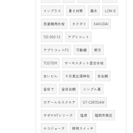
インプラス
暑さ対策
漏水
LOW-E
洗濯機用水栓
カクダイ
KAKUDAI
732-003-13
アプリコット
アプリコットF3
可動棚
野方
TOSTEM
サーモスタット混合水栓
古いビル
十日恵比須神社
目出鯛
金目で
金目出鯛
シングル葺
ロアールⅡスクエア
GT-C2472SAW
サザナHTシリーズ
塩原
福岡市南区
エコジョーズ
照明スイッチ