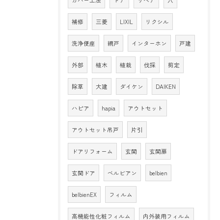
補修
三菱
LIXIL
リクシル
洗浄便座
網戸
インターホン
戸建
外部
植木
植栽
伐採
剪定
除草
大建
ダイケン
DAIKEN
ハピア
hapia
アウトセット
アウトセット吊戸
片引
ドアリフォーム
玄関
玄関扉
玄関ドア
ベルビアン
belbien
belbienEX
フィルム
高機能性化粧フィルム
内外装用フィルム