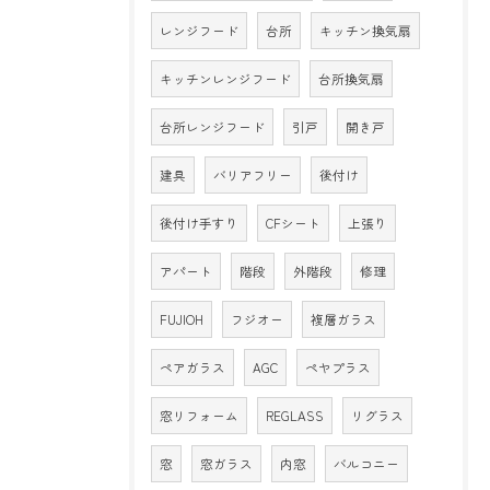
レンジフード
台所
キッチン換気扇
キッチンレンジフード
台所換気扇
台所レンジフード
引戸
開き戸
建具
バリアフリー
後付け
後付け手すり
CFシート
上張り
アパート
階段
外階段
修理
FUJIOH
フジオー
複層ガラス
ペアガラス
AGC
ペヤプラス
窓リフォーム
REGLASS
リグラス
窓
窓ガラス
内窓
バルコニー