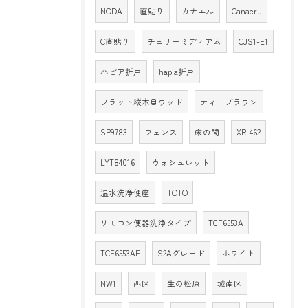
NODA
直貼り
カナエル
Canaeru
C直貼り
チェリーミディアム
CJS1-E1
ハピア折戸
hapia折戸
フラット縦木目ウッド
ティーブラウン
SP9783
フェンス
床の間
XR-462
LYT84016
ウォシュレット
温水洗浄便座
TOTO
リモコン便器洗浄タイプ
TCF6553A
TCF6553AF
S2Aグレード
ホワイト
NW1
西区
生の松原
城南区