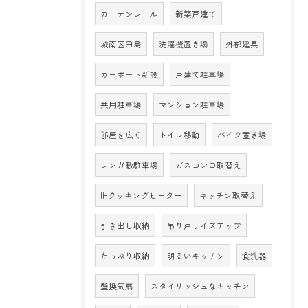
カーテンレール
新築戸建て
城南区田島
洗濯機置き場
外部建具
カーポート新設
戸建て駐車場
共用駐車場
マンション駐車場
部屋を広く
トイレ移動
バイク置き場
レンガ敷駐車場
ガスコンロ取替え
IHクッキングヒーター
キッチン取替え
引き出し収納
吊り戸サイズアップ
たっぷり収納
明るいキッチン
食洗器
壁換気扇
スタイリッシュなキッチン