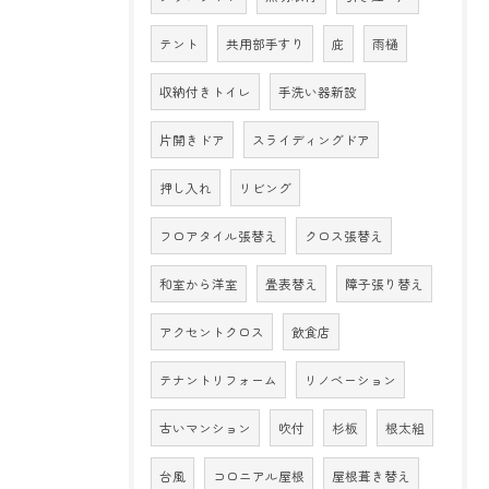
テント
共用部手すり
庇
雨樋
収納付きトイレ
手洗い器新設
片開きドア
スライディングドア
押し入れ
リビング
フロアタイル張替え
クロス張替え
和室から洋室
畳表替え
障子張り替え
アクセントクロス
飲食店
テナントリフォーム
リノベーション
古いマンション
吹付
杉板
根太組
台風
コロニアル屋根
屋根葺き替え