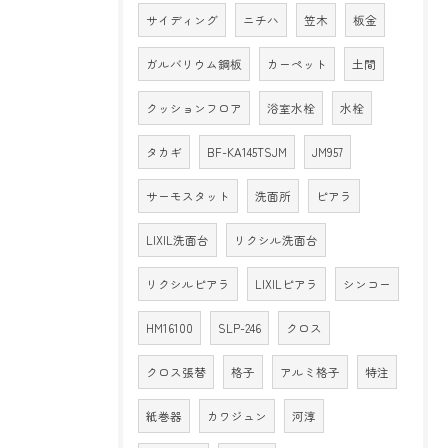
サイディング
ニチハ
笠木
板金
ガルバリウム鋼板
カーペット
土間
クッションフロア
浴室水栓
水栓
タカギ
BF-KA145TSJM
JM957
サーモスタット
洗面所
ピアラ
LIXIL洗面台
リクシル洗面台
リクシルピアラ
LIXILピアラ
シンコー
HM16100
SLP-246
クロス
クロス張替
格子
アルミ格子
特注
紙巻器
カワジュン
河淳