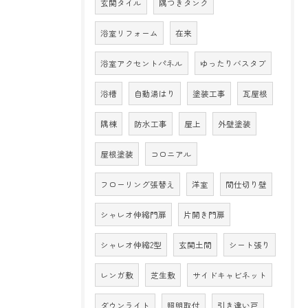
玄関タイル
隅つきタンク
浴室リフォーム
在来
浴室アクセントパネル
ゆったりバスタブ
浴槽
自動湯はり
塗装工事
瓦屋根
隅棟
防水工事
屋上
外壁塗装
屋根塗装
コロニアル
フローリング張替え
洋室
間仕切り壁
シャレオ伸縮門扉
片開き門扉
シャレオ伸縮2型
玄関土間
シート張り
レンガ敷
芝生敷
サイドキャビネット
ダウンライト
照明取付
引き違い戸