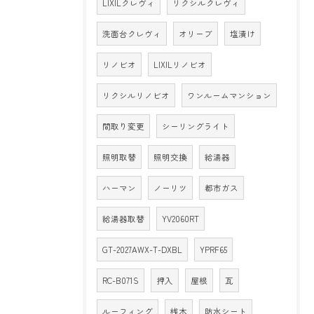
LIXILクレヴィ
リクシルクレヴィ
洗面台クレヴィ
オリーブ
塩漬け
リノビオ
LIXILリノビオ
リクシルリノビオ
ワンルームマンション
間取り変更
シーリングライト
照明取替
照明交換
給湯器
ハーマン
ノーリツ
都市ガス
給湯器取替
YV2060RT
GT-2027AWX-T-DXBL
YPRF65
RC-B071S
押入
屋根
瓦
ルーフィング
桟木
防水シート