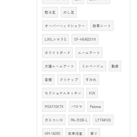
熨斗瓦
のし瓦
オーバーヘッドシャワー
防草シート
LIXILシエラS
SF-HE452SYX
ホワイトボード
ルームアート
大建ルームアート
ミルベージュ
敷居
沓摺
クリナップ
すみれ
セクショナルキッチン
KVK
MSK110KTK
パロマ
Paloma
ガスコンロ
PA-210B-L
LYT84100
HM-16092
在来浴室
東リ