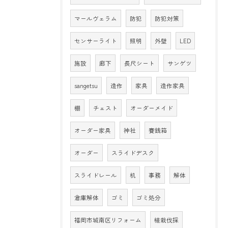
マールヴェラム
防犯
防犯対策
センサーライト
照明
外壁
LED
施設
廊下
長尺シート
サンゲツ
sangetsu
造作
家具
造作家具
棚
チェスト
オーダーメイド
オーダー家具
神社
賽銭箱
オーダー
スライドデスク
スライドレール
机
事務
解体
倉庫解体
ゴミ
ゴミ処分
福岡市城南区リフォーム
植栽伐採