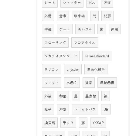
シート
シャッター
ビル
波板
外構
倉庫
駐車場
門
門扉
塗装
ゲート
モルタル
床
内装
フローリング
フロアタイル
タカラスタンダード
Takarastandard
リリカラ
Lilycolor
洗面化粧台
ウィット
水回り
貸家
原状回復
外装
和室
畳
畳表替
襖
障子
浴室
ユニットバス
UB
換気扇
手すり
扉
YKKAP
カバー工法
ドア
リペア
穴