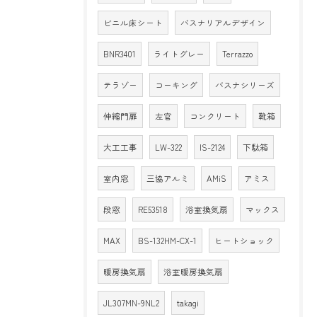
ビニル床シート
バスナリアルデザイン
BNR3401
ライトグレー
Terrazzo
テラゾー
コーキング
バスナシリーズ
伸縮門扉
左官
コンクリート
靴箱
大工工事
LW-322
IS-2124
下駄箱
室内窓
三協アルミ
AMiS
アミス
段窓
RE53518
浴室換気扇
マックス
MAX
BS-132HM-CX-1
ヒートショック
暖房換気扇
浴室暖房換気扇
JL307MN-9NL2
takagi