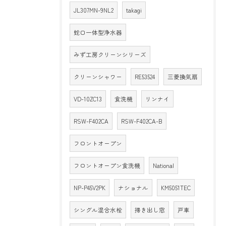
JL307MN-9NL2
takagi
蛇口一体型浄水器
みず工房クリーンシリーズ
クリーンシャワー
RE53524
三菱換気扇
VD-10ZC13
食洗機
リンナイ
RSW-F402CA
RSW-F402CA-B
フロントオープン
フロントオープン食洗機
National
NP-P45V2PK
ナショナル
KM5051TEC
シングル混合水栓
掃き出し窓
戸車