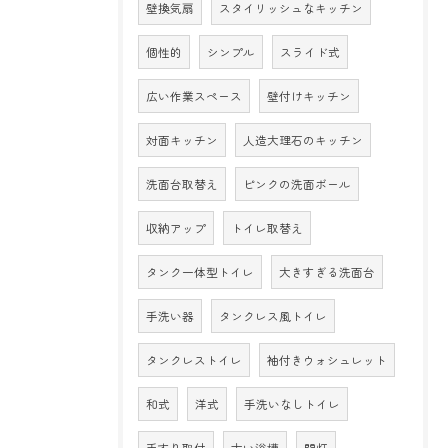
壁換気扇
スタイリッシュなキッチン
個性的
シンプル
スライド式
広い作業スペース
壁付けキッチン
対面キッチン
人造大理石のキッチン
洗面台取替え
ピンクの洗面ボール
収納アップ
トイレ取替え
タンク一体型トイレ
大きすぎる洗面台
手洗い器
タンクレス風トイレ
タンクレストイレ
袖付きウォシュレット
和式
洋式
手洗いなしトイレ
手すり取付
古い浴槽
門灯