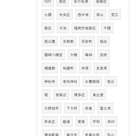
NW1
西区
生の松原
城南区
七隈
中央区
西中洲
茶山
荒江
南区
大池
福岡市城南区
干隈
西公園
京都郡
苅田町
稲光
國崎八幡宮
大橋
梅林
別府
糟屋郡
粕屋町
仲原
友泉亭
神松寺
老松神社
お賽銭箱
笹丘
堤
筑紫丘
博多区
東比恵
大野城市
下大利
田島
富士見
早良区
飯倉
賃貸
平和
田村
博多駅南
春日市
若葉台西
皿山