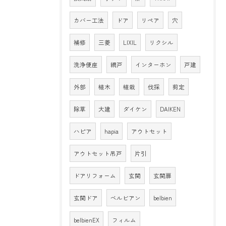
カバー工法
ドア
リペア
穴
補修
三菱
LIXIL
リクシル
洗浄便座
網戸
インターホン
戸建
外部
植木
植栽
伐採
剪定
除草
大建
ダイケン
DAIKEN
ハピア
hapia
アウトセット
アウトセット吊戸
片引
ドアリフォーム
玄関
玄関扉
玄関ドア
ベルビアン
belbien
belbienEX
フィルム