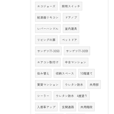
エコジョーズ
照明スイッチ
給湯器リモコン
ドアノブ
レバーハンドル
室内建具
リビングの扉
ペットドア
サンゲツ77-3050
サンゲツ77-3059
エアコン取付け
中古マンション
住み替え
収納スペース
10階建て
賃貸マンション
ウレタン防水
共用部
シーラー
ウレタン防水 4度塗り
入居率アップ
玄関通路
共用階段