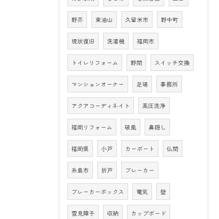
野芥
東油山
久留米市
野中町
現状復旧
洗濯機
福岡市
トイレリフォーム
野間
スイッチ交換
マンションオーナー
足場
事務所
アクアコーディネイト
高圧洗浄
福岡リフォーム
破風
鼻隠し
福岡県
小戸
カーポート
仏間
糸島市
折戸
ブレーカー
ブレーカーボックス
電気
壁
雪見障子
収納
カップボード