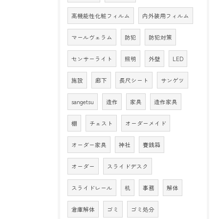
高機能性化粧フィルム
内外装用フィルム
マールヴェラム
防犯
防犯対策
センサーライト
照明
外壁
LED
施設
廊下
長尺シート
サンゲツ
sangetsu
造作
家具
造作家具
棚
チェスト
オーダーメイド
オーダー家具
神社
賽銭箱
オーダー
スライドデスク
スライドレール
机
事務
解体
倉庫解体
ゴミ
ゴミ処分