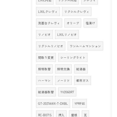
LIXILクレヴィ
リクシルクレヴィ
洗面台クレヴィ
オリーブ
塩漬け
リノビオ
LIXILリノビオ
リクシルリノビオ
ワンルームマンション
間取り変更
シーリングライト
照明取替
照明交換
給湯器
ハーマン
ノーリツ
都市ガス
給湯器取替
YV2060RT
GT-2027AWX-T-DXBL
YPRF65
RC-B071S
押入
屋根
瓦