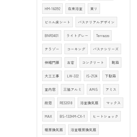
HM-16092
在来浴室
東リ
ビニル床シート
バスナリアルデザイン
BNR3401
ライトグレー
Terrazzo
テラゾー
コーキング
バスナシリーズ
伸縮門扉
左官
コンクリート
靴箱
大工工事
LW-322
IS-2124
下駄箱
室内窓
三協アルミ
AMiS
アミス
段窓
RE53518
浴室換気扇
マックス
MAX
BS-132HM-CX-1
ヒートショック
暖房換気扇
浴室暖房換気扇