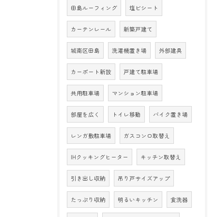
田島ルーフィング
塩ビシート
カーテンレール
新築戸建て
城南区田島
洗濯機置き場
外部建具
カーポート新設
戸建て駐車場
共用駐車場
マンション駐車場
部屋を広く
トイレ移動
バイク置き場
レンガ敷駐車場
ガスコンロ取替え
IHクッキングヒーター
キッチン取替え
引き出し収納
吊り戸サイズアップ
たっぷり収納
明るいキッチン
食洗器