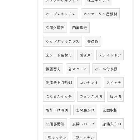
シンプルなキッチン
独立キッチン
オープンキッチン
オンデュリン屋根材
玄関外階段
門扉撤去
ウッドデッキテラス
壁造作
床シート張替え
引き戸
スライドドア
襖張替え
省スペース
ポール付き棚
洗濯機上収納棚
コンセント
スイッチ
ほたるスイッチ
フェンス照明
庭照明
吊り下げ照明
玄関腰かけ
玄関収納
共用部階段
玄関スロープ
店舗入り口
L型キッチン
I型キッチン