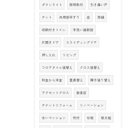
ダウンライト
照明取付
引き違い戸
テント
共用部手すり
庇
雨樋
収納付きトイレ
手洗い器新設
片開きドア
スライディングドア
押し入れ
リビング
フロアタイル張替え
クロス張替え
和室から洋室
畳表替え
障子張り替え
アクセントクロス
飲食店
テナントリフォーム
リノベーション
古いマンション
吹付
杉板
根太組