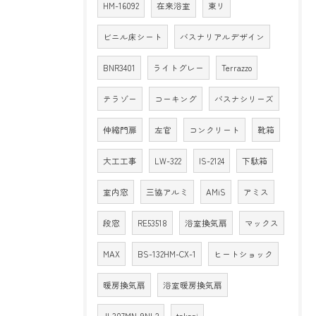
HM-16092
在来浴室
東リ
ビニル床シート
バスナリアルデザイン
BNR3401
ライトグレー
Terrazzo
テラゾー
コーキング
バスナシリーズ
伸縮門扉
左官
コンクリート
靴箱
大工工事
LW-322
IS-2124
下駄箱
室内窓
三協アルミ
AMiS
アミス
段窓
RE53518
浴室換気扇
マックス
MAX
BS-132HM-CX-1
ヒートショック
暖房換気扇
浴室暖房換気扇