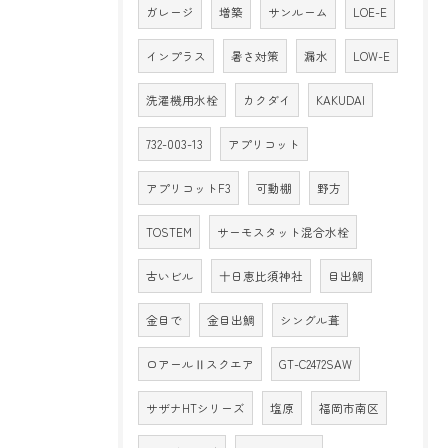
ガレージ
増築
サンルーム
LOE-E
インプラス
暑さ対策
漏水
LOW-E
洗濯機用水栓
カクダイ
KAKUDAI
732-003-13
アプリコット
アプリコットF3
可動棚
野方
TOSTEM
サーモスタット混合水栓
古いビル
十日恵比須神社
目出鯛
金目で
金目出鯛
シングル葺
ロアールⅡスクエア
GT-C2472SAW
サザナHTシリーズ
塩原
福岡市南区