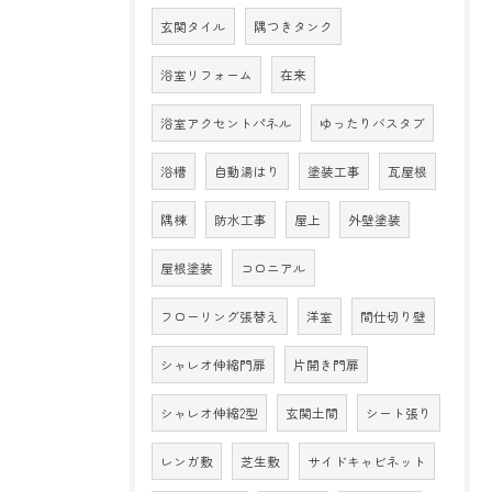
玄関タイル
隅つきタンク
浴室リフォーム
在来
浴室アクセントパネル
ゆったりバスタブ
浴槽
自動湯はり
塗装工事
瓦屋根
隅棟
防水工事
屋上
外壁塗装
屋根塗装
コロニアル
フローリング張替え
洋室
間仕切り壁
シャレオ伸縮門扉
片開き門扉
シャレオ伸縮2型
玄関土間
シート張り
レンガ敷
芝生敷
サイドキャビネット