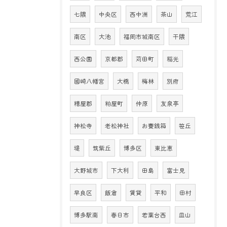
七隈
中央区
西中洲
茶山
荒江
南区
大池
福岡市城南区
干隈
西公園
京都郡
苅田町
稲光
國崎八幡宮
大橋
梅林
別府
糟屋郡
粕屋町
仲原
友泉亭
神松寺
老松神社
お賽銭箱
笹丘
堤
筑紫丘
博多区
東比恵
大野城市
下大利
田島
富士見
早良区
飯倉
賃貸
平和
田村
博多駅南
春日市
若葉台西
皿山