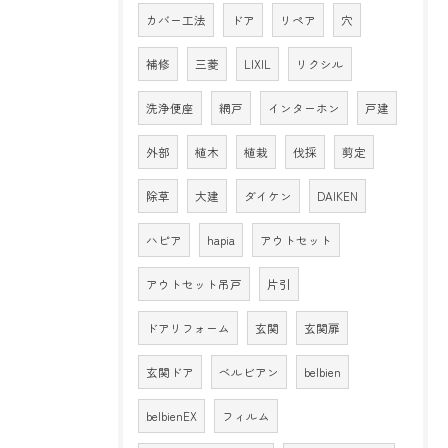
カバー工法
ドア
リペア
穴
補修
三菱
LIXIL
リクシル
洗浄便座
網戸
インターホン
戸建
外部
植木
植栽
伐採
剪定
除草
大建
ダイケン
DAIKEN
ハピア
hapia
アウトセット
アウトセット吊戸
片引
ドアリフォーム
玄関
玄関扉
玄関ドア
ベルビアン
belbien
belbienEX
フィルム