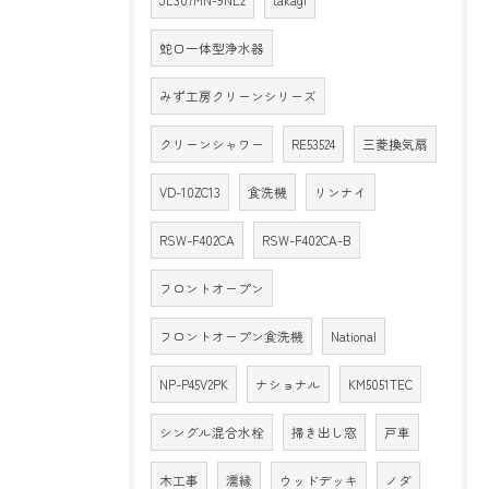
JL307MN-9NL2
takagi
蛇口一体型浄水器
みず工房クリーンシリーズ
クリーンシャワー
RE53524
三菱換気扇
VD-10ZC13
食洗機
リンナイ
RSW-F402CA
RSW-F402CA-B
フロントオープン
フロントオープン食洗機
National
NP-P45V2PK
ナショナル
KM5051TEC
シングル混合水栓
掃き出し窓
戸車
木工事
濡縁
ウッドデッキ
ノダ