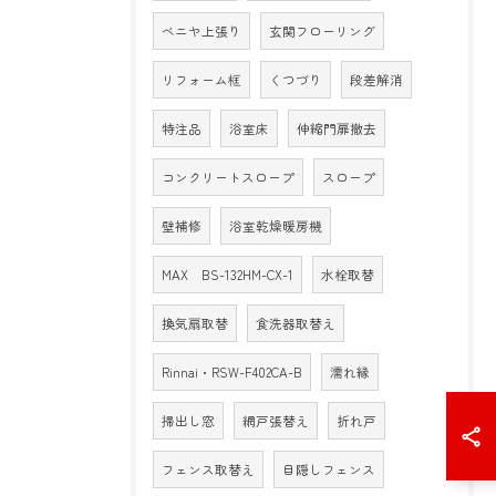
ベニヤ上張り
玄関フローリング
リフォーム框
くつづり
段差解消
特注品
浴室床
伸縮門扉撤去
コンクリートスロープ
スロープ
壁補修
浴室乾燥暖房機
MAX BS-132HM-CX-1
水栓取替
換気扇取替
食洗器取替え
Rinnai・RSW-F402CA-B
濡れ縁
掃出し窓
網戸張替え
折れ戸
フェンス取替え
目隠しフェンス