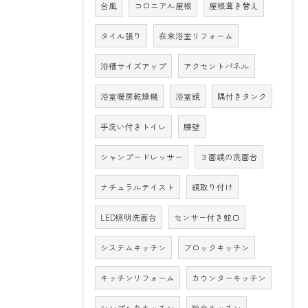
台風
コロニアル屋根
屋根葺き替え
タイル張り
在来浴室リフォーム
浴槽サイズアップ
アクセントパネル
浴室暖房乾燥機
浴室鏡
隅付きタンク
手洗い付きトイレ
腰壁
シャンプードレッサー
３面鏡の洗面台
ナチュラルテイスト
鏡取り付け
LED照明洗面台
センサー付き蛇口
システムキッチン
ブロックキッチン
キッチンリフォーム
カウンターキッチン