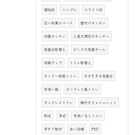
個性的
シンプル
スライド式
広い作業スペース
壁付けキッチン
対面キッチン
人造大理石のキッチン
洗面台取替え
ピンクの洗面ボール
収納アップ
トイレ取替え
タンク一体型トイレ
大きすぎる洗面台
手洗い器
タンクレス風トイレ
タンクレストイレ
袖付きウォシュレット
和式
洋式
手洗いなしトイレ
手すり取付
古い浴槽
門灯