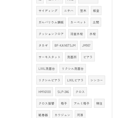
サイディング
ニチハ
笠木
板金
ガルバリウム鋼板
カーペット
土間
クッションフロア
浴室水栓
水栓
タカギ
BF-KA145TSJM
JM957
サーモスタット
洗面所
ピアラ
LIXIL洗面台
リクシル洗面台
リクシルピアラ
LIXILピアラ
シンコー
HM16100
SLP-246
クロス
クロス張替
格子
アルミ格子
特注
紙巻器
カワジュン
河淳