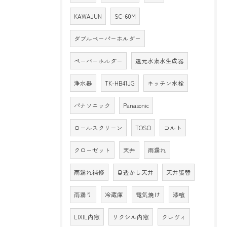
KAWAJUN
SC-60M
ダブルペーパーホルダー
ペーパーホルダー
還元水素水生成器
浄水器
TK-HB41JG
キッチン水栓
パナソニック
Panasonic
ロールスクリーン
TOSO
コルト
クローゼット
天井
雨漏れ
雨漏れ補修
目透かし天井
天井張替
雨漏り
冷蔵庫
電気焼け
漆喰
LIXIL内窓
リクシル内窓
クレヴィ