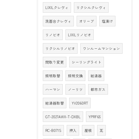
LIXILクレヴィ
リクシルクレヴィ
洗面台クレヴィ
オリーブ
塩漬け
リノビオ
LIXILリノビオ
リクシルリノビオ
ワンルームマンション
間取り変更
シーリングライト
照明取替
照明交換
給湯器
ハーマン
ノーリツ
都市ガス
給湯器取替
YV2060RT
GT-2027AWX-T-DXBL
YPRF65
RC-B071S
押入
屋根
瓦