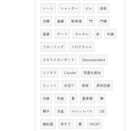
シート
シャッター
ビル
波板
外構
倉庫
駐車場
門
門扉
塗装
ゲート
モルタル
床
内装
フローリング
フロアタイル
タカラスタンダード
Takarastandard
リリカラ
Lilycolor
洗面化粧台
ウィット
水回り
貸家
原状回復
外装
和室
畳
畳表替
襖
障子
浴室
ユニットバス
UB
換気扇
手すり
扉
YKKAP