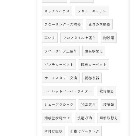
キッチンハウス
タカラ キッチン
フローリングキズ補修
建具の穴補修
車いす
フロアタイル上張り
階段錆
フローリング上張り
建具取替え
パンチカーペット
階段カーペット
サーモスタット交換
紙巻き器
トイレットペーパーホルダー
靴箱撤去
シューズクローク
和室天井
漆喰壁
漆喰壁家電やけ
洗面収納
照明取替え
直付け照明
引掛けシーリング