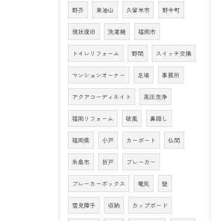
野芥
東油山
久留米市
野中町
現状復旧
洗濯機
福岡市
トイレリフォーム
野間
スイッチ交換
マンションオーナー
足場
事務所
アクアコーディネイト
高圧洗浄
福岡リフォーム
破風
鼻隠し
福岡県
小戸
カーポート
仏間
糸島市
折戸
ブレーカー
ブレーカーボックス
電気
壁
雪見障子
収納
カップボード