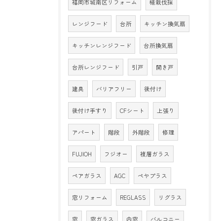
福岡市城南区リフォーム
植栽伐採
レンジフード
台所
キッチン換気扇
キッチンレンジフード
台所換気扇
台所レンジフード
引戸
開き戸
建具
バリアフリー
後付け
後付け手すり
CFシート
上張り
アパート
階段
外階段
修理
FUJIOH
フジオー
複層ガラス
ペアガラス
AGC
ペヤプラス
窓リフォーム
REGLASS
リグラス
窓
窓ガラス
内窓
バルコニー