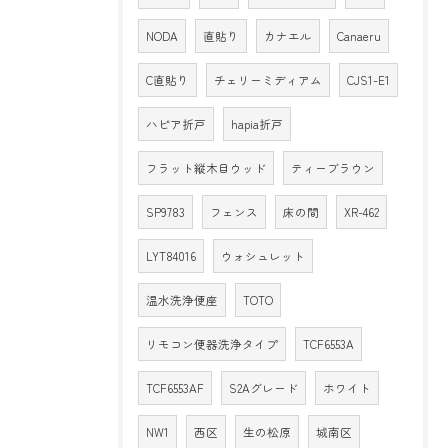
NODA
直貼り
カナエル
Canaeru
C直貼り
チェリーミディアム
CJS1-E1
ハピア折戸
hapia折戸
フラット縦木目ウッド
ティーブラウン
SP9783
フェンス
床の間
XR-462
LYT84016
ウォシュレット
温水洗浄便座
TOTO
リモコン便器洗浄タイプ
TCF6553A
TCF6553AF
S2Aグレード
ホワイト
NW1
西区
生の松原
城南区