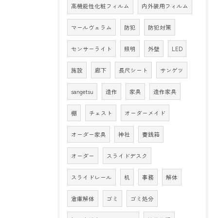
高機能性化粧フィルム
内外装用フィルム
マールヴェラム
防犯
防犯対策
センサーライト
照明
外壁
LED
施設
廊下
長尺シート
サンゲツ
sangetsu
造作
家具
造作家具
棚
チェスト
オーダーメイド
オーダー家具
神社
賽銭箱
オーダー
スライドデスク
スライドレール
机
事務
解体
倉庫解体
ゴミ
ゴミ処分