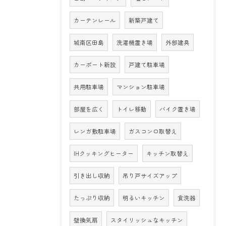
カーテンレール
新築戸建て
城南区田島
洗濯機置き場
外部建具
カーポート新設
戸建て駐車場
共用駐車場
マンション駐車場
部屋を広く
トイレ移動
バイク置き場
レンガ敷駐車場
ガスコンロ取替え
IHクッキングヒーター
キッチン取替え
引き出し収納
吊り戸サイズアップ
たっぷり収納
明るいキッチン
食洗器
壁換気扇
スタイリッシュなキッチン