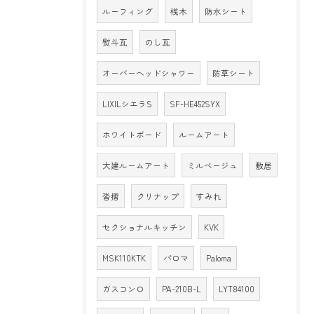
ルーフィング
桟木
防水シート
熨斗瓦
のし瓦
オーバーヘッドシャワー
防草シート
LIXILシエラS
SF-HE452SYX
ホワイトボード
ルームアート
大建ルームアート
ミルベージュ
敷居
沓摺
クリナップ
すみれ
セクショナルキッチン
KVK
MSK110KTK
パロマ
Paloma
ガスコンロ
PA-210B-L
LYT84100