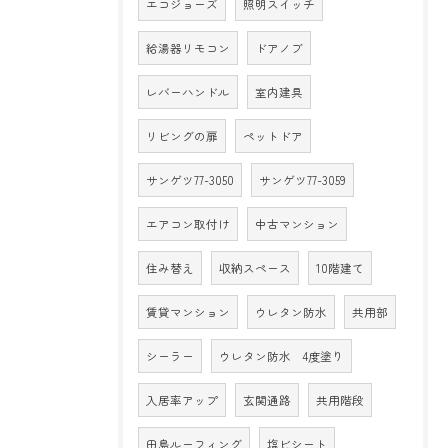
エコジョーズ
照明スイッチ
給湯器リモコン
ドアノブ
レバーハンドル
室内建具
リビングの扉
ペットドア
サンゲツ77-3050
サンゲツ77-3059
エアコン取付け
中古マンション
住み替え
収納スペース
10階建て
賃貸マンション
ウレタン防水
共用部
シーラー
ウレタン防水 4度塗り
入居率アップ
玄関通路
共用階段
田島ルーフィング
塩ビシート