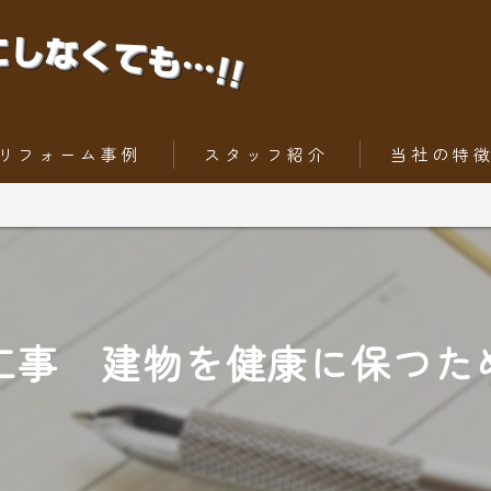
リフォーム事例
スタッフ紹介
当社の特
ちょっとだけリフォーム
内装工事
トータルリフォーム
外壁
屋根
工事 建物を健康に保つた
水回りリフォー
外構工事・エク