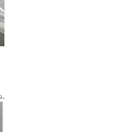
！
ね
。