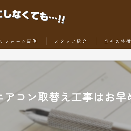
リフォーム事例
スタッフ紹介
当社の特
ちょっとだけリフォーム
内装工事
トータルリフォーム
外壁
屋根
エアコン取替え工事はお早
水回りリフォー
外構工事・エク