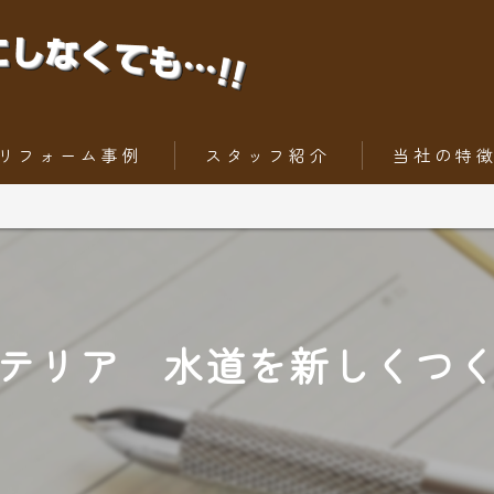
リフォーム事例
スタッフ紹介
当社の特
ちょっとだけリフォーム
内装工事
トータルリフォーム
外壁
屋根
テリア 水道を新しくつ
水回りリフォー
外構工事・エク