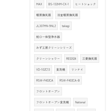
MAX
BS-132HM-CX-1
ヒートショック
暖房換気扇
浴室暖房換気扇
JL307MN-9NL2
takagi
蛇口一体型浄水器
みず工房クリーンシリーズ
クリーンシャワー
RE53524
三菱換気扇
VD-10ZC13
食洗機
リンナイ
RSW-F402CA
RSW-F402CA-B
フロントオープン
フロントオープン食洗機
National