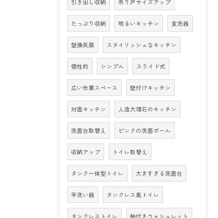
引き出し収納
吊り戸サイズアップ
たっぷり収納
明るいキッチン
食洗器
壁換気扇
スタイリッシュなキッチン
個性的
シンプル
スライド式
広い作業スペース
壁付けキッチン
対面キッチン
人造大理石のキッチン
洗面台取替え
ピンクの洗面ボール
収納アップ
トイレ取替え
タンク一体型トイレ
大きすぎる洗面台
手洗い器
タンクレス風トイレ
タンクレストイレ
袖付きウォシュレット