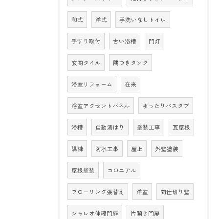
和式
洋式
手洗いなしトイレ
手すり取付
古い浴槽
門灯
玄関タイル
隅つきタンク
浴室リフォーム
在来
浴室アクセントパネル
ゆったりバスタブ
浴槽
自動湯はり
塗装工事
瓦屋根
隅棟
防水工事
屋上
外壁塗装
屋根塗装
コロニアル
フローリング張替え
洋室
間仕切り壁
シャレオ伸縮門扉
片開き門扉