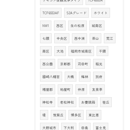
TCF6553AF
S2Aグレード
ホワイト
NW1
西区
生の松原
城南区
七隈
中央区
西中洲
茶山
荒江
南区
大池
福岡市城南区
干隈
西公園
京都郡
苅田町
稲光
國崎八幡宮
大橋
梅林
別府
糟屋郡
粕屋町
仲原
友泉亭
神松寺
老松神社
お賽銭箱
笹丘
堤
筑紫丘
博多区
東比恵
大野城市
下大利
田島
富士見