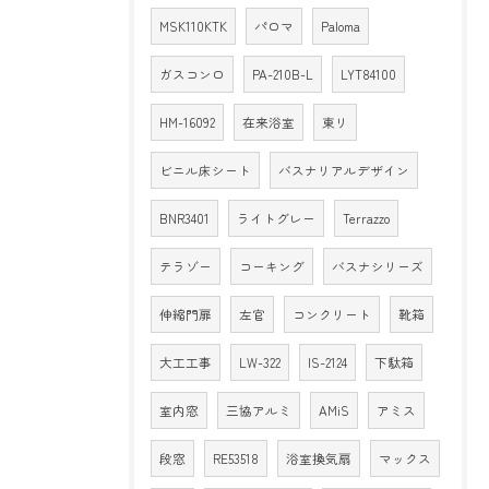
MSK110KTK
パロマ
Paloma
ガスコンロ
PA-210B-L
LYT84100
HM-16092
在来浴室
東リ
ビニル床シート
バスナリアルデザイン
BNR3401
ライトグレー
Terrazzo
テラゾー
コーキング
バスナシリーズ
伸縮門扉
左官
コンクリート
靴箱
大工工事
LW-322
IS-2124
下駄箱
室内窓
三協アルミ
AMiS
アミス
段窓
RE53518
浴室換気扇
マックス