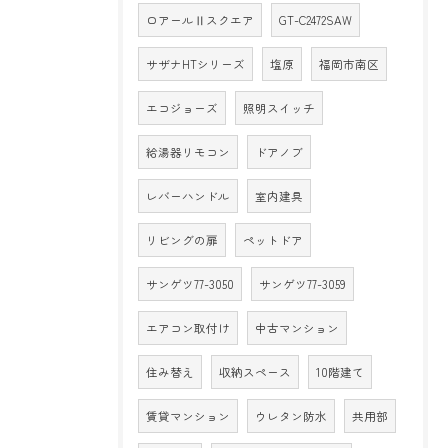
ロアールⅡスクエア
GT-C2472SAW
サザナHTシリーズ
塩原
福岡市南区
エコジョーズ
照明スイッチ
給湯器リモコン
ドアノブ
レバーハンドル
室内建具
リビングの扉
ペットドア
サンゲツ77-3050
サンゲツ77-3059
エアコン取付け
中古マンション
住み替え
収納スペース
10階建て
賃貸マンション
ウレタン防水
共用部