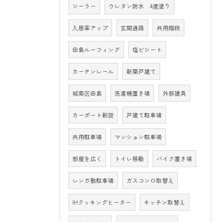
シーラー
ウレタン防水 4度塗り
入居率アップ
玄関通路
共用階段
田島ルーフィング
塩ビシート
カーテンレール
新築戸建て
城南区田島
洗濯機置き場
外部建具
カーポート新設
戸建て駐車場
共用駐車場
マンション駐車場
部屋を広く
トイレ移動
バイク置き場
レンガ敷駐車場
ガスコンロ取替え
IHクッキングヒーター
キッチン取替え