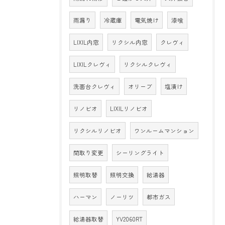
雨漏り
冷蔵庫
電気焼け
漆喰
LIXIL内窓
リクシル内窓
クレヴィ
LIXILクレヴィ
リクシルクレヴィ
洗面台クレヴィ
オリーブ
塩漬け
リノビオ
LIXILリノビオ
リクシルリノビオ
ワンルームマンション
間取り変更
シーリングライト
照明取替
照明交換
給湯器
ハーマン
ノーリツ
都市ガス
給湯器取替
YV2060RT