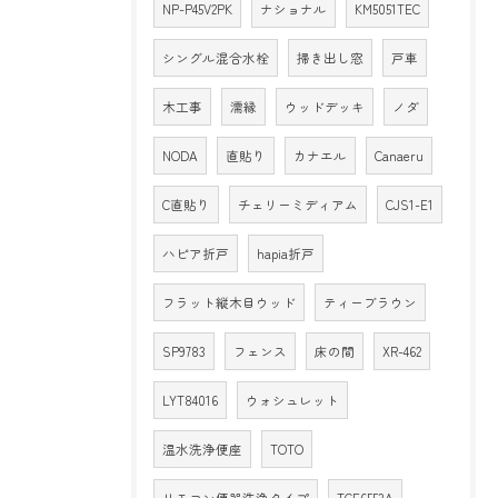
NP-P45V2PK
ナショナル
KM5051TEC
シングル混合水栓
掃き出し窓
戸車
木工事
濡縁
ウッドデッキ
ノダ
NODA
直貼り
カナエル
Canaeru
C直貼り
チェリーミディアム
CJS1-E1
ハピア折戸
hapia折戸
フラット縦木目ウッド
ティーブラウン
SP9783
フェンス
床の間
XR-462
LYT84016
ウォシュレット
温水洗浄便座
TOTO
リモコン便器洗浄タイプ
TCF6553A