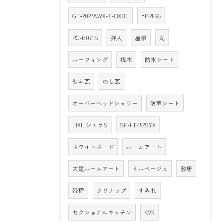
GT-2027AWX-T-DXBL
YPRF65
RC-B071S
押入
屋根
瓦
ルーフィング
桟木
防水シート
熨斗瓦
のし瓦
オーバーヘッドシャワー
防草シート
LIXILシエラS
SF-HE452SYX
ホワイトボード
ルームアート
大建ルームアート
ミルベージュ
敷居
沓摺
クリナップ
すみれ
セクショナルキッチン
KVK