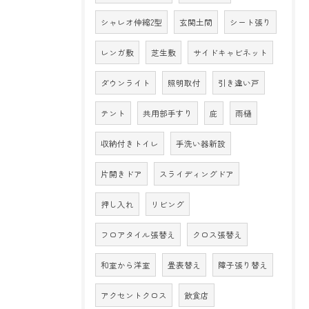
シャレオ伸縮2型
玄関土間
シート張り
レンガ敷
芝生敷
サイドキャビネット
ダウンライト
照明取付
引き違い戸
テント
共用部手すり
庇
雨樋
収納付きトイレ
手洗い器新設
片開きドア
スライディングドア
押し入れ
リビング
フロアタイル張替え
クロス張替え
和室から洋室
畳表替え
障子張り替え
アクセントクロス
飲食店