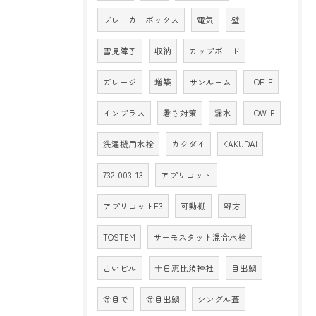
ブレーカーボックス
電気
壁
雪見障子
収納
カップボード
ガレージ
増築
サンルーム
LOE-E
インプラス
暑さ対策
漏水
LOW-E
洗濯機用水栓
カクダイ
KAKUDAI
732-003-13
アプリコット
アプリコットF3
可動棚
野方
TOSTEM
サーモスタット混合水栓
古いビル
十日恵比須神社
目出鯛
金目で
金目出鯛
シングル葺