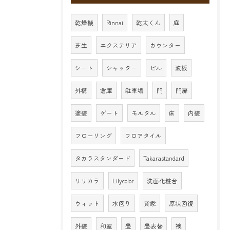
乾燥機
Rinnai
乾太くん
庭
芝生
エクステリア
カウンター
シート
シャッター
ビル
波板
外構
倉庫
駐車場
門
門扉
塗装
ゲート
モルタル
床
内装
フローリング
フロアタイル
タカラスタンダード
Takarastandard
リリカラ
Lilycolor
洗面化粧台
ウィット
水回り
貸家
原状回復
外装
和室
畳
畳表替
襖