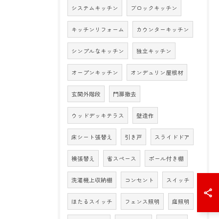
システムキッチン
ブロックキッチン
キッチンリフォーム
カウンターキッチン
シンプルなキッチン
独立キッチン
オープンキッチン
オンデュリン屋根材
玄関外階段
門扉撤去
ウッドデッキテラス
壁造作
床シート張替え
引き戸
スライドドア
襖張替え
省スペース
ポール付き棚
洗濯機上収納棚
コンセント
スイッチ
ほたるスイッチ
フェンス照明
庭照明