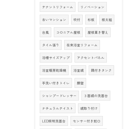
テナントリフォーム
リノベーション
古いマンション
吹付
杉板
根太組
台風
コロニアル屋根
屋根葺き替え
タイル張り
在来浴室リフォーム
浴槽サイズアップ
アクセントパネル
浴室暖房乾燥機
浴室鏡
隅付きタンク
手洗い付きトイレ
腰壁
シャンプードレッサー
３面鏡の洗面台
ナチュラルテイスト
鏡取り付け
LED照明洗面台
センサー付き蛇口