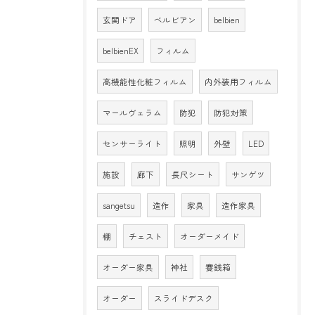
玄関ドア
ベルビアン
belbien
belbienEX
フィルム
高機能性化粧フィルム
内外装用フィルム
マールヴェラム
防犯
防犯対策
センサーライト
照明
外壁
LED
施設
廊下
長尺シート
サンゲツ
sangetsu
造作
家具
造作家具
棚
チェスト
オーダーメイド
オーダー家具
神社
賽銭箱
オーダー
スライドデスク