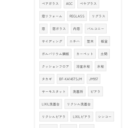
ペアガラス
AGC
ペヤプラス
窓リフォーム
REGLASS
リグラス
窓
窓ガラス
内窓
バルコニー
サイディング
ニチハ
笠木
板金
ガルバリウム鋼板
カーペット
土間
クッションフロア
浴室水栓
水栓
タカギ
BF-KA145TSJM
JM957
サーモスタット
洗面所
ピアラ
LIXIL洗面台
リクシル洗面台
リクシルピアラ
LIXILピアラ
シンコー