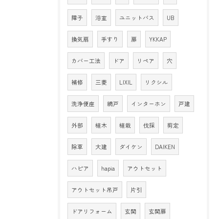
障子
浴室
ユニットバス
UB
換気扇
手すり
扉
YKKAP
カバー工法
ドア
リペア
穴
補修
三菱
LIXIL
リクシル
洗浄便座
網戸
インターホン
戸建
外部
植木
植栽
伐採
剪定
除草
大建
ダイケン
DAIKEN
ハピア
hapia
アウトセット
アウトセット吊戸
片引
ドアリフォーム
玄関
玄関扉