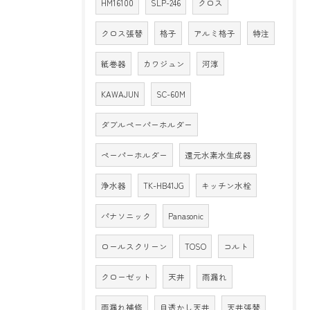
HM16100
SLP-246
クロス
クロス張替
格子
アルミ格子
特注
紙巻器
カワジュン
河淳
KAWAJUN
SC-60M
ダブルペーパーホルダー
ペーパーホルダー
還元水素水生成器
浄水器
TK-HB41JG
キッチン水栓
パナソニック
Panasonic
ロールスクリーン
TOSO
コルト
クローゼット
天井
雨漏れ
雨漏れ補修
目透かし天井
天井張替