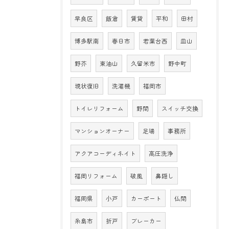
早良区
飯倉
賃貸
平和
田村
博多駅南
春日市
若葉台西
皿山
野芥
東油山
久留米市
野中町
現状復旧
洗濯機
福岡市
トイレリフォーム
野間
スイッチ交換
マンションオーナー
足場
事務所
アクアコーディネイト
高圧洗浄
福岡リフォーム
破風
鼻隠し
福岡県
小戸
カーポート
仏間
糸島市
折戸
ブレーカー