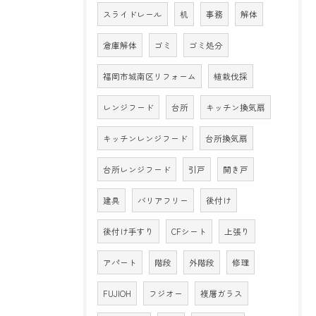
スライドレール
机
事務
解体
倉庫解体
ゴミ
ゴミ処分
福岡市城南区リフォーム
植栽伐採
レンジフード
台所
キッチン換気扇
キッチンレンジフード
台所換気扇
台所レンジフード
引戸
開き戸
建具
バリアフリー
後付け
後付け手すり
CFシート
上張り
アパート
階段
外階段
修理
FUJIOH
フジオー
複層ガラス