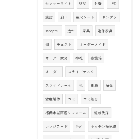
センサーライト
照明
外壁
LED
施設
廊下
長尺シート
サンゲツ
sangetsu
造作
家具
造作家具
棚
チェスト
オーダーメイド
オーダー家具
神社
賽銭箱
オーダー
スライドデスク
スライドレール
机
事務
解体
倉庫解体
ゴミ
ゴミ処分
福岡市城南区リフォーム
植栽伐採
レンジフード
台所
キッチン換気扇