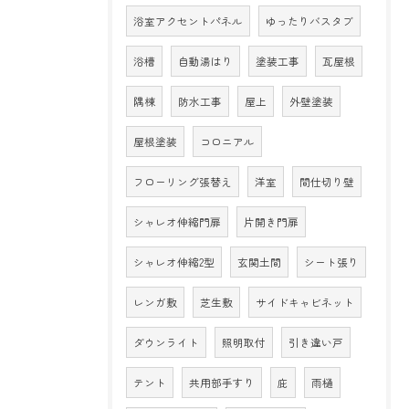
浴室アクセントパネル
ゆったりバスタブ
浴槽
自動湯はり
塗装工事
瓦屋根
隅棟
防水工事
屋上
外壁塗装
屋根塗装
コロニアル
フローリング張替え
洋室
間仕切り壁
シャレオ伸縮門扉
片開き門扉
シャレオ伸縮2型
玄関土間
シート張り
レンガ敷
芝生敷
サイドキャビネット
ダウンライト
照明取付
引き違い戸
テント
共用部手すり
庇
雨樋