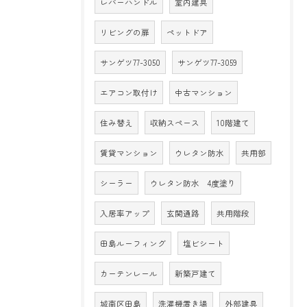
レバーハンドル
室内建具
リビングの扉
ペットドア
サンゲツ77-3050
サンゲツ77-3059
エアコン取付け
中古マンション
住み替え
収納スペース
10階建て
賃貸マンション
ウレタン防水
共用部
シーラー
ウレタン防水 4度塗り
入居率アップ
玄関通路
共用階段
田島ルーフィング
塩ビシート
カーテンレール
新築戸建て
城南区田島
洗濯機置き場
外部建具