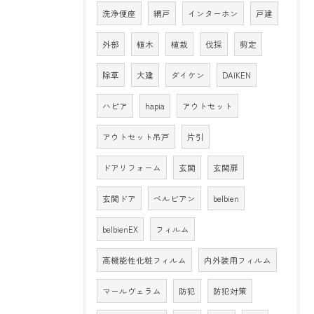
洗浄便座
網戸
インターホン
戸建
外部
植木
植栽
伐採
剪定
除草
大建
ダイケン
DAIKEN
ハピア
hapia
アウトセット
アウトセット吊戸
片引
ドアリフォーム
玄関
玄関扉
玄関ドア
ベルビアン
belbien
belbienEX
フィルム
高機能性化粧フィルム
内外装用フィルム
マールヴェラム
防犯
防犯対策