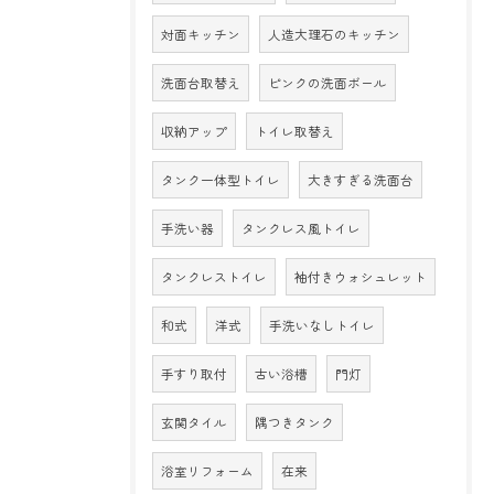
対面キッチン
人造大理石のキッチン
洗面台取替え
ピンクの洗面ボール
収納アップ
トイレ取替え
タンク一体型トイレ
大きすぎる洗面台
手洗い器
タンクレス風トイレ
タンクレストイレ
袖付きウォシュレット
和式
洋式
手洗いなしトイレ
手すり取付
古い浴槽
門灯
玄関タイル
隅つきタンク
浴室リフォーム
在来