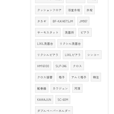
クッションフロア
浴室水栓
水栓
タカギ
BF-KA145TSJM
JM957
サーモスタット
洗面所
ピアラ
LIXIL洗面台
リクシル洗面台
リクシルピアラ
LIXILピアラ
シンコー
HM16100
SLP-246
クロス
クロス張替
格子
アルミ格子
特注
紙巻器
カワジュン
河淳
KAWAJUN
SC-60M
ダブルペーパーホルダー