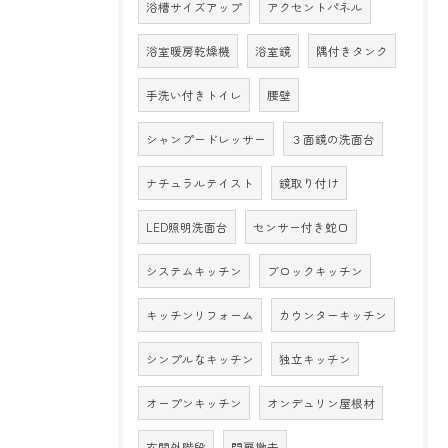
浴槽サイズアップ
アクセントパネル
浴室暖房乾燥機
浴室鏡
隅付きタンク
手洗い付きトイレ
腰壁
シャンプードレッサー
３面鏡の洗面台
ナチュラルテイスト
鏡取り付け
LED照明洗面台
センサー付き蛇口
システムキッチン
ブロックキッチン
キッチンリフォーム
カウンターキッチン
シンプルなキッチン
独立キッチン
オープンキッチン
オンデュリン屋根材
玄関外階段
門扉撤去