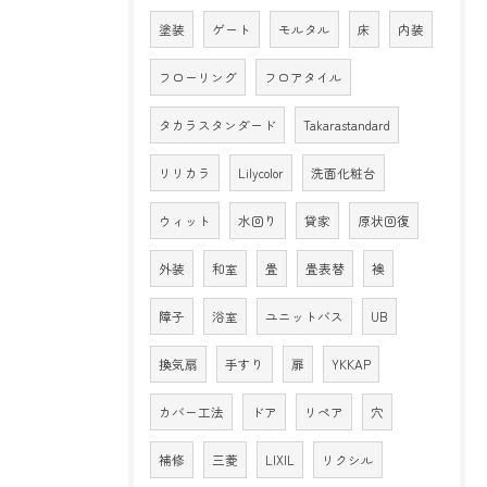
塗装
ゲート
モルタル
床
内装
フローリング
フロアタイル
タカラスタンダード
Takarastandard
リリカラ
Lilycolor
洗面化粧台
ウィット
水回り
貸家
原状回復
外装
和室
畳
畳表替
襖
障子
浴室
ユニットバス
UB
換気扇
手すり
扉
YKKAP
カバー工法
ドア
リペア
穴
補修
三菱
LIXIL
リクシル