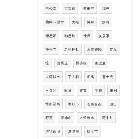
西公園
京都郡
苅田町
稲光
國崎八幡宮
大橋
梅林
別府
糟屋郡
粕屋町
仲原
友泉亭
神松寺
老松神社
お賽銭箱
笹丘
堤
筑紫丘
博多区
東比恵
大野城市
下大利
田島
富士見
早良区
飯倉
賃貸
平和
田村
博多駅南
春日市
若葉台西
皿山
野芥
東油山
久留米市
野中町
現状復旧
洗濯機
福岡市