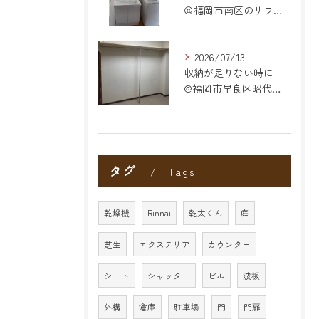
＠福岡市南区のリフォーム
2026/07/13
収納が足りない時に
@福岡市早良区昭代のリフォーム
タグ
Tags
乾燥機
Rinnai
乾太くん
庭
芝生
エクステリア
カウンター
シート
シャッター
ビル
波板
外構
倉庫
駐車場
門
門扉