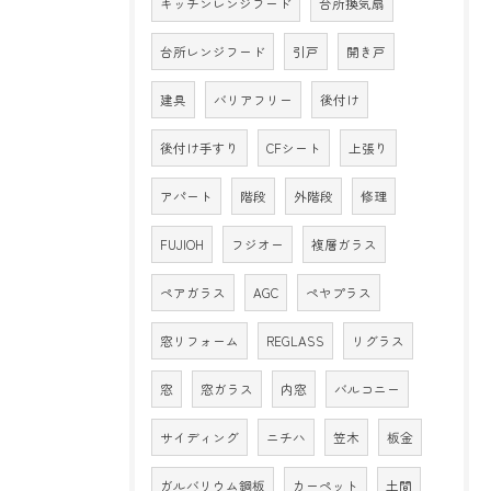
キッチンレンジフード
台所換気扇
台所レンジフード
引戸
開き戸
建具
バリアフリー
後付け
後付け手すり
CFシート
上張り
アパート
階段
外階段
修理
FUJIOH
フジオー
複層ガラス
ペアガラス
AGC
ペヤプラス
窓リフォーム
REGLASS
リグラス
窓
窓ガラス
内窓
バルコニー
サイディング
ニチハ
笠木
板金
ガルバリウム鋼板
カーペット
土間