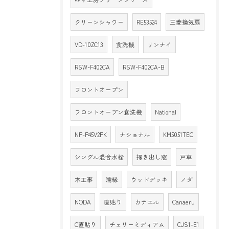
クリーンシャワー
RE53524
三菱換気扇
VD-10ZC13
食洗機
リンナイ
RSW-F402CA
RSW-F402CA-B
フロントオープン
フロントオープン食洗機
National
NP-P45V2PK
ナショナル
KM5051TEC
シングル混合水栓
掃き出し窓
戸車
木工事
濡縁
ウッドデッキ
ノダ
NODA
直貼り
カナエル
Canaeru
C直貼り
チェリーミディアム
CJS1-E1