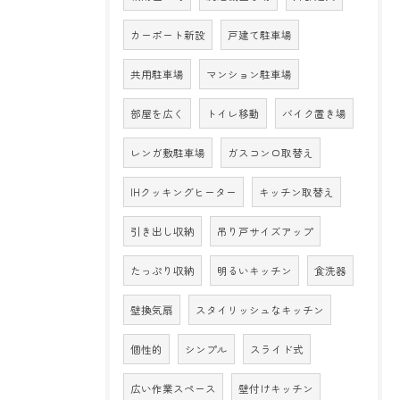
カーポート新設
戸建て駐車場
共用駐車場
マンション駐車場
部屋を広く
トイレ移動
バイク置き場
レンガ敷駐車場
ガスコンロ取替え
IHクッキングヒーター
キッチン取替え
引き出し収納
吊り戸サイズアップ
たっぷり収納
明るいキッチン
食洗器
壁換気扇
スタイリッシュなキッチン
個性的
シンプル
スライド式
広い作業スペース
壁付けキッチン