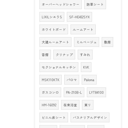
オーバーヘッドシャワー
防草シート
LIXILシエラS
SF-HE452SYX
ホワイトボード
ルームアート
大建ルームアート
ミルベージュ
敷居
沓摺
クリナップ
すみれ
セクショナルキッチン
KVK
MSK110KTK
パロマ
Paloma
ガスコンロ
PA-210B-L
LYT84100
HM-16092
在来浴室
東リ
ビニル床シート
バスナリアルデザイン