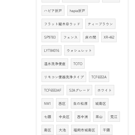
ハピア折戸
hapia折戸
フラット縦木目ウッド
ティーブラウン
SP9783
フェンス
床の間
XR-462
LYT84016
ウォシュレット
温水洗浄便座
TOTO
リモコン便器洗浄タイプ
TCF6553A
TCF6553AF
S2Aグレード
ホワイト
NW1
西区
生の松原
城南区
七隈
中央区
西中洲
茶山
荒江
南区
大池
福岡市城南区
干隈