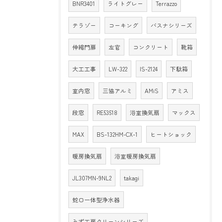
BNR3401
ライトグレー
Terrazzo
テラゾー
コーキング
バスナシリーズ
伸縮門扉
左官
コンクリート
靴箱
大工工事
LW-322
IS-2124
下駄箱
室内窓
三協アルミ
AMiS
アミス
段窓
RE53518
浴室換気扇
マックス
MAX
BS-132HM-CX-1
ヒートショック
暖房換気扇
浴室暖房換気扇
JL307MN-9NL2
takagi
蛇口一体型浄水器
みず工房クリーンシリーズ