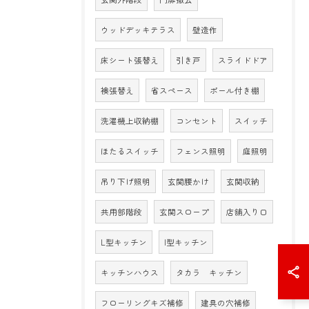
ウッドデッキテラス
壁造作
床シート張替え
引き戸
スライドドア
襖張替え
省スペース
ポール付き棚
洗濯機上収納棚
コンセント
スイッチ
ほたるスイッチ
フェンス照明
庭照明
吊り下げ照明
玄関腰かけ
玄関収納
共用部階段
玄関スロープ
店舗入り口
L型キッチン
I型キッチン
キッチンハウス
タカラ キッチン
フローリングキズ補修
建具の穴補修