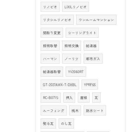
リノビオ
LIXILリノビオ
リクシルリノビオ
ワンルームマンション
間取り変更
シーリングライト
照明取替
照明交換
給湯器
ハーマン
ノーリツ
都市ガス
給湯器取替
YV2060RT
GT-2027AWX-T-DXBL
YPRF65
RC-B071S
押入
屋根
瓦
ルーフィング
桟木
防水シート
熨斗瓦
のし瓦