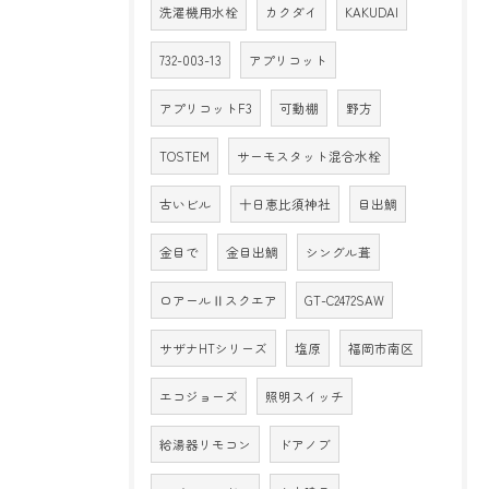
洗濯機用水栓
カクダイ
KAKUDAI
732-003-13
アプリコット
アプリコットF3
可動棚
野方
TOSTEM
サーモスタット混合水栓
古いビル
十日恵比須神社
目出鯛
金目で
金目出鯛
シングル葺
ロアールⅡスクエア
GT-C2472SAW
サザナHTシリーズ
塩原
福岡市南区
エコジョーズ
照明スイッチ
給湯器リモコン
ドアノブ