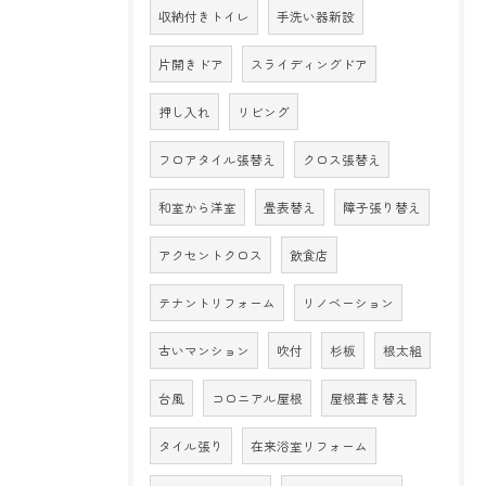
収納付きトイレ
手洗い器新設
片開きドア
スライディングドア
押し入れ
リビング
フロアタイル張替え
クロス張替え
和室から洋室
畳表替え
障子張り替え
アクセントクロス
飲食店
テナントリフォーム
リノベーション
古いマンション
吹付
杉板
根太組
台風
コロニアル屋根
屋根葺き替え
タイル張り
在来浴室リフォーム