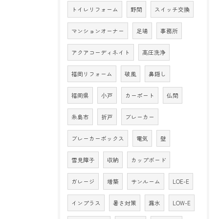
トイレリフォーム
野間
スイッチ交換
マンションオーナー
足場
事務所
アクアコーディネイト
高圧洗浄
福岡リフォーム
破風
鼻隠し
福岡県
小戸
カーポート
仏間
糸島市
折戸
ブレーカー
ブレーカーボックス
電気
壁
雪見障子
収納
カップボード
ガレージ
増築
サンルーム
LOE-E
インプラス
暑さ対策
漏水
LOW-E