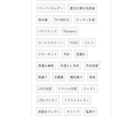
ペーパーホルダー
還元水素水生成器
浄水器
TK-HB41JG
キッチン水栓
パナソニック
Panasonic
ロールスクリーン
TOSO
コルト
クローゼット
天井
雨漏れ
雨漏れ補修
目透かし天井
天井張替
雨漏り
冷蔵庫
電気焼け
漆喰
LIXIL内窓
リクシル内窓
クレヴィ
LIXILクレヴィ
リクシルクレヴィ
洗面台クレヴィ
オリーブ
塩漬け