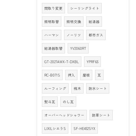
間取り変更
シーリングライト
照明取替
照明交換
給湯器
ハーマン
ノーリツ
都市ガス
給湯器取替
YV2060RT
GT-2027AWX-T-DXBL
YPRF65
RC-B071S
押入
屋根
瓦
ルーフィング
桟木
防水シート
熨斗瓦
のし瓦
オーバーヘッドシャワー
防草シート
LIXILシエラS
SF-HE452SYX