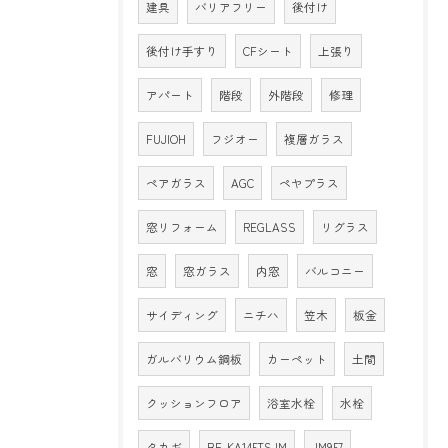
建具
バリアフリー
後付け
後付け手すり
CFシート
上張り
アパート
階段
外階段
修理
FUJIOH
フジオー
複層ガラス
ペアガラス
AGC
ペヤプラス
窓リフォーム
REGLASS
リグラス
窓
窓ガラス
内窓
バルコニー
サイディング
ニチハ
笠木
板金
ガルバリウム鋼板
カーペット
土間
クッションフロア
浴室水栓
水栓
タカギ
BF-KA145TSJM
JM957