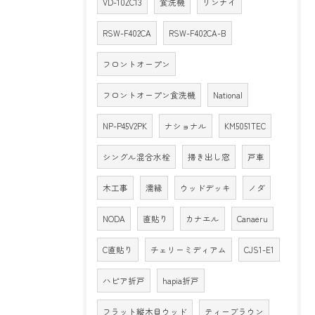
VD-10ZC13
食洗機
リンナイ
RSW-F402CA
RSW-F402CA-B
フロントオープン
フロントオープン食洗機
National
NP-P45V2PK
ナショナル
KM5051TEC
シングル混合水栓
掃き出し窓
戸車
木工事
濡縁
ウッドデッキ
ノダ
NODA
直貼り
カナエル
Canaeru
C直貼り
チェリーミディアム
CJS1-E1
ハピア折戸
hapia折戸
フラット縦木目ウッド
ティーブラウン