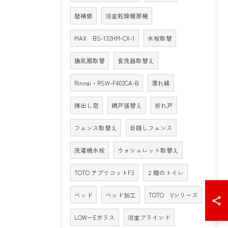
壁補修
浴室乾燥暖房機
MAX BS-132HM-CX-1
水栓取替
換気扇取替
食洗器取替え
Rinnai・RSW-F402CA-B
濡れ縁
掃出し窓
網戸張替え
折れ戸
フェンス取替え
目隠しフェンス
洗濯機水栓
ウォシュレット取替え
TOTO アプリコットF3
２階のトイレ
ベッド
ベッド加工
TOTO Vシリーズ
LOW－Eガラス
浴室ブラインド