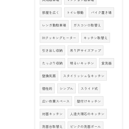
部屋を広く
トイレ移動
バイク置き場
レンガ敷駐車場
ガスコンロ取替え
IHクッキングヒーター
キッチン取替え
引き出し収納
吊り戸サイズアップ
たっぷり収納
明るいキッチン
食洗器
壁換気扇
スタイリッシュなキッチン
個性的
シンプル
スライド式
広い作業スペース
壁付けキッチン
対面キッチン
人造大理石のキッチン
洗面台取替え
ピンクの洗面ボール