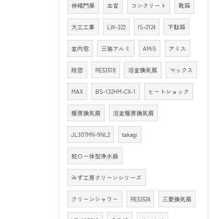
伸縮門扉
左官
コンクリート
靴箱
大工工事
LW-322
IS-2124
下駄箱
室内窓
三協アルミ
AMiS
アミス
段窓
RE53518
浴室換気扇
マックス
MAX
BS-132HM-CX-1
ヒートショック
暖房換気扇
浴室暖房換気扇
JL307MN-9NL2
takagi
蛇口一体型浄水器
みず工房クリーンシリーズ
クリーンシャワー
RE53524
三菱換気扇