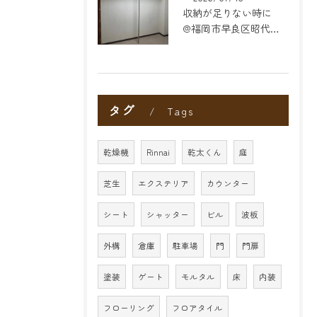
収納が足りない時に
@福岡市早良区昭代のリフォーム
タグ
Tags
乾燥機
Rinnai
乾太くん
庭
芝生
エクステリア
カウンター
シート
シャッター
ビル
波板
外構
倉庫
駐車場
門
門扉
塗装
ゲート
モルタル
床
内装
フローリング
フロアタイル