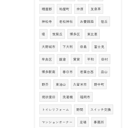
糟屋郡
粕屋町
仲原
友泉亭
神松寺
老松神社
お賽銭箱
笹丘
堤
筑紫丘
博多区
東比恵
大野城市
下大利
田島
富士見
早良区
飯倉
賃貸
平和
田村
博多駅南
春日市
若葉台西
皿山
野芥
東油山
久留米市
野中町
現状復旧
洗濯機
福岡市
トイレリフォーム
野間
スイッチ交換
マンションオーナー
足場
事務所