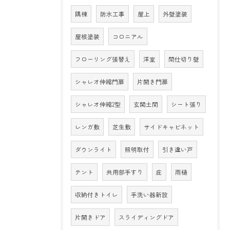
隅棟
防水工事
屋上
外壁塗装
屋根塗装
コロニアル
フローリング張替え
洋室
間仕切り壁
シャレオ伸縮門扉
片開き門扉
シャレオ伸縮2型
玄関土間
シート張り
レンガ敷
芝生敷
サイドキャビネット
ダウンライト
照明取付
引き違い戸
テント
共用部手すり
庇
雨樋
収納付きトイレ
手洗い器新設
片開きドア
スライディングドア