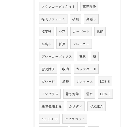
アクアコーディネイト
高圧洗浄
福岡リフォーム
破風
鼻隠し
福岡県
小戸
カーポート
仏間
糸島市
折戸
ブレーカー
ブレーカーボックス
電気
壁
雪見障子
収納
カップボード
ガレージ
増築
サンルーム
LOE-E
インプラス
暑さ対策
漏水
LOW-E
洗濯機用水栓
カクダイ
KAKUDAI
732-003-13
アプリコット