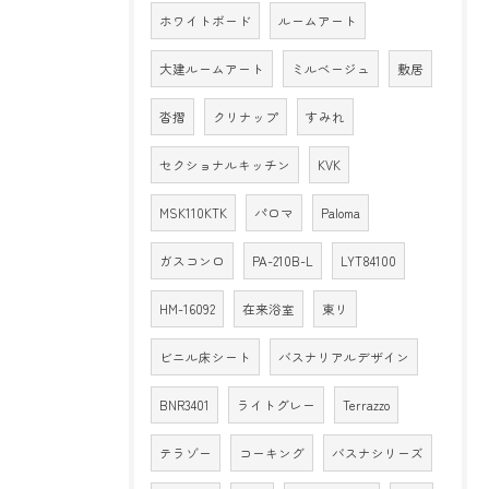
ホワイトボード
ルームアート
大建ルームアート
ミルベージュ
敷居
沓摺
クリナップ
すみれ
セクショナルキッチン
KVK
MSK110KTK
パロマ
Paloma
ガスコンロ
PA-210B-L
LYT84100
HM-16092
在来浴室
東リ
ビニル床シート
バスナリアルデザイン
BNR3401
ライトグレー
Terrazzo
テラゾー
コーキング
バスナシリーズ