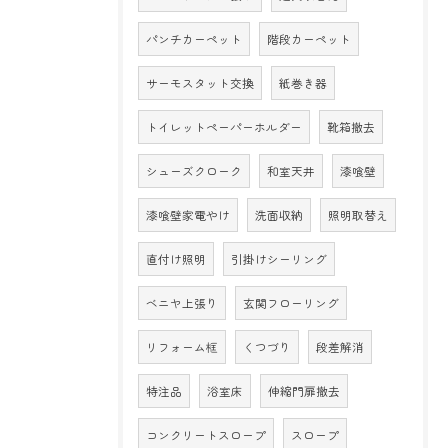
パンチカーペット
階段カーペット
サーモスタット交換
紙巻き器
トイレットペーパーホルダー
靴箱撤去
シューズクローク
和室天井
漆喰壁
漆喰壁家電やけ
洗面収納
照明取替え
直付け照明
引掛けシーリング
ベニヤ上張り
玄関フローリング
リフォーム框
くつづり
段差解消
特注品
浴室床
伸縮門扉撤去
コンクリートスロープ
スロープ