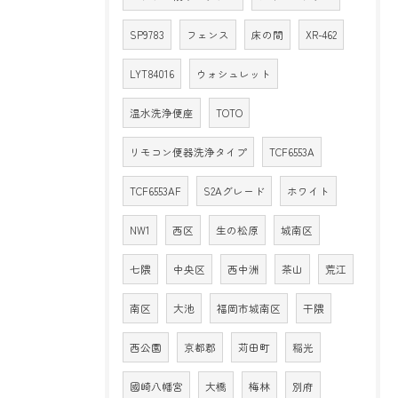
SP9783
フェンス
床の間
XR-462
LYT84016
ウォシュレット
温水洗浄便座
TOTO
リモコン便器洗浄タイプ
TCF6553A
TCF6553AF
S2Aグレード
ホワイト
NW1
西区
生の松原
城南区
七隈
中央区
西中洲
茶山
荒江
南区
大池
福岡市城南区
干隈
西公園
京都郡
苅田町
稲光
國崎八幡宮
大橋
梅林
別府