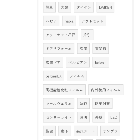
除草
大建
ダイケン
DAIKEN
ハピア
hapia
アウトセット
アウトセット吊戸
片引
ドアリフォーム
玄関
玄関扉
玄関ドア
ベルビアン
belbien
belbienEX
フィルム
高機能性化粧フィルム
内外装用フィルム
マールヴェラム
防犯
防犯対策
センサーライト
照明
外壁
LED
施設
廊下
長尺シート
サンゲツ