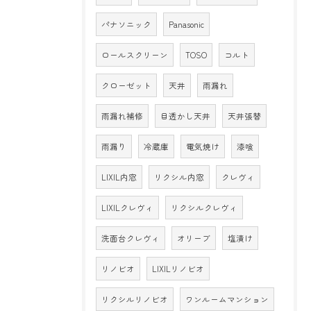
パナソニック
Panasonic
ロールスクリーン
TOSO
コルト
クローゼット
天井
雨漏れ
雨漏れ補修
目透かし天井
天井張替
雨漏り
冷蔵庫
電気焼け
漆喰
LIXIL内窓
リクシル内窓
クレヴィ
LIXILクレヴィ
リクシルクレヴィ
洗面台クレヴィ
オリーブ
塩漬け
リノビオ
LIXILリノビオ
リクシルリノビオ
ワンルームマンション