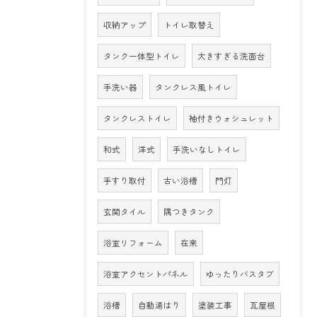
収納アップ
トイレ取替え
タンク一体型トイレ
大きすぎる洗面台
手洗い器
タンクレス風トイレ
タンクレストイレ
袖付きウォシュレット
和式
洋式
手洗いなしトイレ
手すり取付
古い浴槽
門灯
玄関タイル
隅つきタンク
浴室リフォーム
在来
浴室アクセントパネル
ゆったりバスタブ
浴槽
自動湯はり
塗装工事
瓦屋根