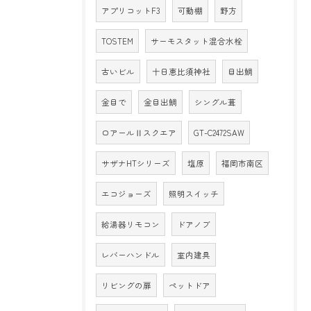
アプリコットF3
可動棚
野方
TOSTEM
サーモスタット混合水栓
古いビル
十日恵比須神社
目出鯛
金目で
金目出鯛
シングル葺
ロアールⅡスクエア
GT-C2472SAW
サザナHTシリーズ
塩原
福岡市南区
エコジョーズ
照明スイッチ
給湯器リモコン
ドアノブ
レバーハンドル
室内建具
リビングの扉
ペットドア