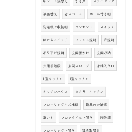
床シート張替え
引き戸
スライドドア
襖張替え
省スペース
ポール付き棚
洗濯機上収納棚
コンセント
スイッチ
ほたるスイッチ
フェンス照明
庭照明
吊り下げ照明
玄関腰かけ
玄関収納
共用部階段
玄関スロープ
店舗入り口
L型キッチン
I型キッチン
キッチンハウス
タカラ キッチン
フローリングキズ補修
建具の穴補修
車いす
フロアタイル上張り
階段錆
フローリング上張り
建具取替え