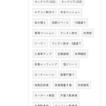
サンゲツ77-3050
サンゲツ77-3059
エアコン取付け
中古マンション
住み替え
収納スペース
10階建て
賃貸マンション
ウレタン防水
共用部
シーラー
ウレタン防水 4度塗り
入居率アップ
玄関通路
共用階段
田島ルーフィング
塩ビシート
カーテンレール
新築戸建て
城南区田島
洗濯機置き場
外部建具
カーポート新設
戸建て駐車場
共用駐車場
マンション駐車場