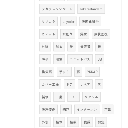
タカラスタンダード
Takarastandard
リリカラ
Lilycolor
洗面化粧台
ウィット
水回り
貸家
原状回復
外装
和室
畳
畳表替
襖
障子
浴室
ユニットバス
UB
換気扇
手すり
扉
YKKAP
カバー工法
ドア
リペア
穴
補修
三菱
LIXIL
リクシル
洗浄便座
網戸
インターホン
戸建
外部
植木
植栽
伐採
剪定