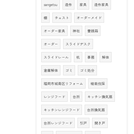
sangetsu
造作
家具
造作家具
棚
チェスト
オーダーメイド
オーダー家具
神社
賽銭箱
オーダー
スライドデスク
スライドレール
机
事務
解体
倉庫解体
ゴミ
ゴミ処分
福岡市城南区リフォーム
植栽伐採
レンジフード
台所
キッチン換気扇
キッチンレンジフード
台所換気扇
台所レンジフード
引戸
開き戸