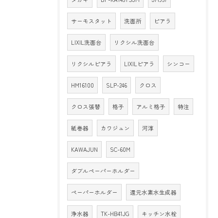
サーモスタット
洗面所
ピアラ
LIXIL洗面台
リクシル洗面台
リクシルピアラ
LIXILピアラ
シンコー
HM16100
SLP-246
クロス
クロス張替
格子
アルミ格子
特注
紙巻器
カワジュン
河淳
KAWAJUN
SC-60M
ダブルペーパーホルダー
ペーパーホルダー
還元水素水生成器
浄水器
TK-HB41JG
キッチン水栓