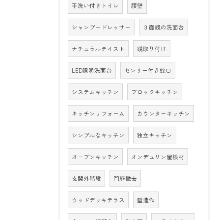
手洗い付きトイレ
腰壁
シャンプードレッサー
３面鏡の洗面台
ナチュラルテイスト
鏡取り付け
LED照明洗面台
センサー付き蛇口
システムキッチン
ブロックキッチン
キッチンリフォーム
カウンターキッチン
シンプルなキッチン
独立キッチン
オープンキッチン
オンデュリン屋根材
玄関外階段
門扉撤去
ウッドデッキテラス
壁造作