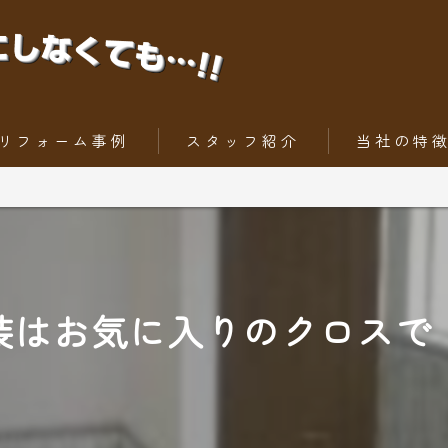
リフォーム事例
スタッフ紹介
当社の特
ちょっとだけリフォーム
内装工事
トータルリフォーム
外壁
屋根
装はお気に入りのクロスで
水回りリフォー
外構工事・エク