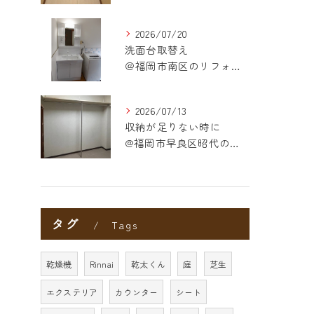
2026/07/20
洗面台取替え
＠福岡市南区のリフォーム
2026/07/13
収納が足りない時に
@福岡市早良区昭代のリフォーム
タグ
Tags
乾燥機
Rinnai
乾太くん
庭
芝生
エクステリア
カウンター
シート