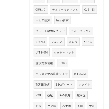
C直貼り
チェリーミディアム
CJS1-E1
ハピア折戸
hapia折戸
フラット縦木目ウッド
ティーブラウン
SP9783
フェンス
床の間
XR-462
LYT84016
ウォシュレット
温水洗浄便座
TOTO
リモコン便器洗浄タイプ
TCF6553A
TCF6553AF
S2Aグレード
ホワイト
NW1
西区
生の松原
城南区
七隈
中央区
西中洲
茶山
荒江