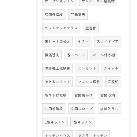
オープンキッチン
オンデュリン屋根材
玄関外階段
門扉撤去
ウッドデッキテラス
壁造作
床シート張替え
引き戸
スライドドア
襖張替え
省スペース
ポール付き棚
洗濯機上収納棚
コンセント
スイッチ
ほたるスイッチ
フェンス照明
庭照明
吊り下げ照明
玄関腰かけ
玄関収納
共用部階段
玄関スロープ
店舗入り口
L型キッチン
I型キッチン
キッチンハウス
タカラ キッチン