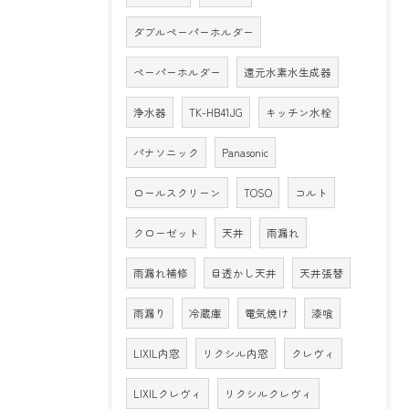
ダブルペーパーホルダー
ペーパーホルダー
還元水素水生成器
浄水器
TK-HB41JG
キッチン水栓
パナソニック
Panasonic
ロールスクリーン
TOSO
コルト
クローゼット
天井
雨漏れ
雨漏れ補修
目透かし天井
天井張替
雨漏り
冷蔵庫
電気焼け
漆喰
LIXIL内窓
リクシル内窓
クレヴィ
LIXILクレヴィ
リクシルクレヴィ