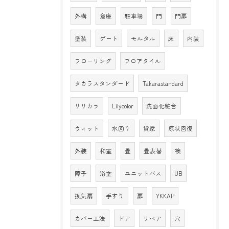
外構
倉庫
駐車場
門
門扉
塗装
ゲート
モルタル
床
内装
フローリング
フロアタイル
タカラスタンダード
Takarastandard
リリカラ
Lilycolor
洗面化粧台
ウィット
水回り
貸家
原状回復
外装
和室
畳
畳表替
襖
障子
浴室
ユニットバス
UB
換気扇
手すり
扉
YKKAP
カバー工法
ドア
リペア
穴