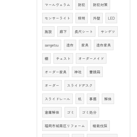
マールヴェラム
防犯
防犯対策
センサーライト
照明
外壁
LED
施設
廊下
長尺シート
サンゲツ
sangetsu
造作
家具
造作家具
棚
チェスト
オーダーメイド
オーダー家具
神社
賽銭箱
オーダー
スライドデスク
スライドレール
机
事務
解体
倉庫解体
ゴミ
ゴミ処分
福岡市城南区リフォーム
植栽伐採