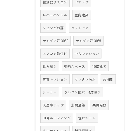
給湯器リモコン
ドアノブ
レバーハンドル
室内建具
リビングの扉
ペットドア
サンゲツ77-3050
サンゲツ77-3059
エアコン取付け
中古マンション
住み替え
収納スペース
10階建て
賃貸マンション
ウレタン防水
共用部
シーラー
ウレタン防水 4度塗り
入居率アップ
玄関通路
共用階段
田島ルーフィング
塩ビシート
カーテンレール
新築戸建て