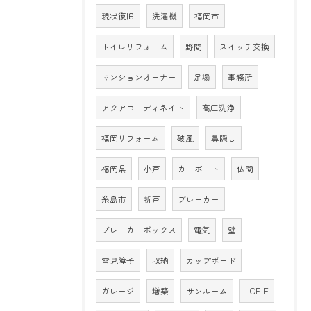
現状復旧
洗濯機
福岡市
トイレリフォーム
野間
スイッチ交換
マンションオーナー
足場
事務所
アクアコーディネイト
高圧洗浄
福岡リフォーム
破風
鼻隠し
福岡県
小戸
カーポート
仏間
糸島市
折戸
ブレーカー
ブレーカーボックス
電気
壁
雪見障子
収納
カップボード
ガレージ
増築
サンルーム
LOE-E