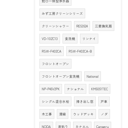
蛇口一体型浄水器
みず工房クリーンシリーズ
クリーンシャワー
RE53524
三菱換気扇
VD-10ZC13
食洗機
リンナイ
RSW-F402CA
RSW-F402CA-B
フロントオープン
フロントオープン食洗機
National
NP-P45V2PK
ナショナル
KM5051TEC
シングル混合水栓
掃き出し窓
戸車
木工事
濡縁
ウッドデッキ
ノダ
NODA
直貼り
カナエル
Canaeru