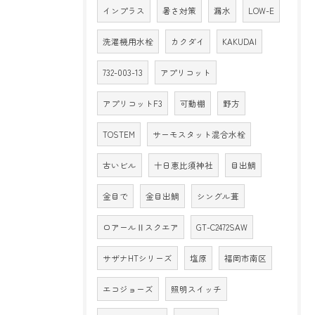
インプラス
暑さ対策
漏水
LOW-E
洗濯機用水栓
カクダイ
KAKUDAI
732-003-13
アプリコット
アプリコットF3
可動棚
野方
TOSTEM
サーモスタット混合水栓
古いビル
十日恵比須神社
目出鯛
金目で
金目出鯛
シングル葺
ロアールⅡスクエア
GT-C2472SAW
サザナHTシリーズ
塩原
福岡市南区
エコジョーズ
照明スイッチ