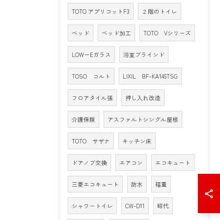
TOTO アプリコットF3
２階のトイレ
ベッド
ベッド加工
TOTO Vシリーズ
LOW－Eガラス
浴室ブラインド
TOSO コルト
LIXIL BF-KA145TSG
フロアタイル張
押し入れ改造
介護保険
アスファルトシングル屋根
TOTO サザナ
キッチン床
ドアノブ交換
エアコン
エコキュート
三菱エコキュート
防水
福重
シャワートイレ
CW-D11
昭代