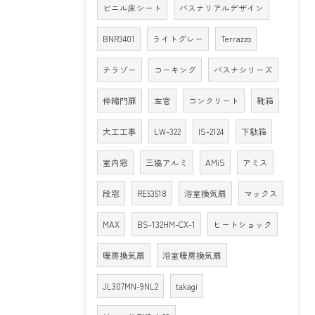
ビニル床シート
バスナリアルデザイン
BNR3401
ライトグレー
Terrazzo
テラゾー
コーキング
バスナシリーズ
伸縮門扉
左官
コンクリート
靴箱
大工工事
LW-322
IS-2124
下駄箱
室内窓
三協アルミ
AMiS
アミス
段窓
RE53518
浴室換気扇
マックス
MAX
BS-132HM-CX-1
ヒートショック
暖房換気扇
浴室暖房換気扇
JL307MN-9NL2
takagi