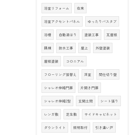
浴室リフォーム
在来
浴室アクセントパネル
ゆったりバスタブ
浴槽
自動湯はり
塗装工事
瓦屋根
隅棟
防水工事
屋上
外壁塗装
屋根塗装
コロニアル
フローリング張替え
洋室
間仕切り壁
シャレオ伸縮門扉
片開き門扉
シャレオ伸縮2型
玄関土間
シート張り
レンガ敷
芝生敷
サイドキャビネット
ダウンライト
照明取付
引き違い戸