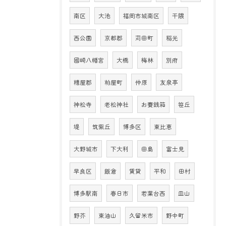
南区
大池
福岡市城南区
干隈
西公園
京都郡
苅田町
稲光
國崎八幡宮
大橋
梅林
別府
糟屋郡
粕屋町
仲原
友泉亭
神松寺
老松神社
お賽銭箱
笹丘
堤
筑紫丘
博多区
東比恵
大野城市
下大利
田島
富士見
早良区
飯倉
賃貸
平和
田村
博多駅南
春日市
若葉台西
皿山
野芥
東油山
久留米市
野中町