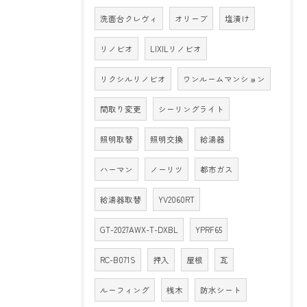
洗面台クレヴィ
オリーブ
塩漬け
リノビオ
LIXILリノビオ
リクシルリノビオ
ワンルームマンション
間取り変更
シーリングライト
照明取替
照明交換
給湯器
ハーマン
ノーリツ
都市ガス
給湯器取替
YV2060RT
GT-2027AWX-T-DXBL
YPRF65
RC-B071S
押入
屋根
瓦
ルーフィング
桟木
防水シート