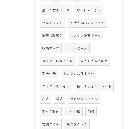
広い作業スペース
壁付けキッチン
対面キッチン
人造大理石のキッチン
洗面台取替え
ピンクの洗面ボール
収納アップ
トイレ取替え
タンク一体型トイレ
大きすぎる洗面台
手洗い器
タンクレス風トイレ
タンクレストイレ
袖付きウォシュレット
和式
洋式
手洗いなしトイレ
手すり取付
古い浴槽
門灯
玄関タイル
隅つきタンク