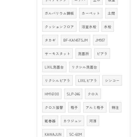
ガルバリウム鋼板
カーペット
土間
クッションフロア
浴室水栓
水栓
タカギ
BF-KA145TSJM
JM957
サーモスタット
洗面所
ピアラ
LIXIL洗面台
リクシル洗面台
リクシルピアラ
LIXILピアラ
シンコー
HM16100
SLP-246
クロス
クロス張替
格子
アルミ格子
特注
紙巻器
カワジュン
河淳
KAWAJUN
SC-60M