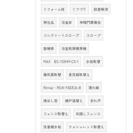
リフォーム框
くつづり
段差解消
特注品
浴室床
伸縮門扉撤去
コンクリートスロープ
スロープ
壁補修
浴室乾燥暖房機
MAX BS-132HM-CX-1
水栓取替
換気扇取替
食洗器取替え
Rinnai・RSW-F402CA-B
濡れ縁
掃出し窓
網戸張替え
折れ戸
フェンス取替え
目隠しフェンス
洗濯機水栓
ウォシュレット取替え