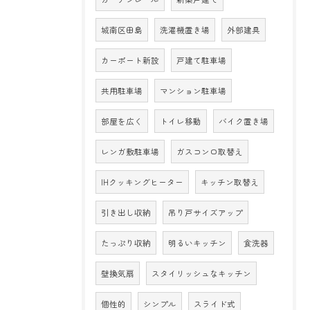
城南区田島
洗濯機置き場
外部建具
カーポート新設
戸建て駐車場
共用駐車場
マンション駐車場
部屋を広く
トイレ移動
バイク置き場
レンガ敷駐車場
ガスコンロ取替え
IHクッキングヒーター
キッチン取替え
引き出し収納
吊り戸サイズアップ
たっぷり収納
明るいキッチン
食洗器
壁換気扇
スタイリッシュなキッチン
個性的
シンプル
スライド式