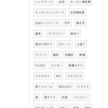
レンジフード
台所
キッチン換気扇
キッチンレンジフード
台所換気扇
台所レンジフード
引戸
開き戸
建具
バリアフリー
後付け
後付け手すり
CFシート
上張り
アパート
階段
外階段
修理
FUJIOH
フジオー
複層ガラス
ペアガラス
AGC
ペヤプラス
窓リフォーム
REGLASS
リグラス
窓
窓ガラス
内窓
バルコニー
サイディング
ニチハ
笠木
板金