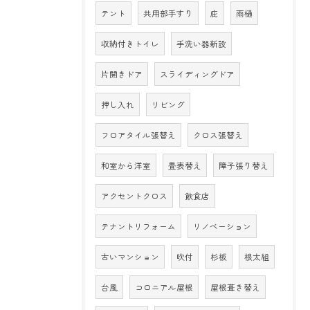
テント
共用部手すり
庇
雨樋
収納付きトイレ
手洗い器新設
片開きドア
スライディングドア
押し入れ
リビング
フロアタイル張替え
クロス張替え
和室から洋室
畳表替え
障子張り替え
アクセントクロス
飲食店
テナントリフォーム
リノベーション
古いマンション
吹付
杉板
根太組
台風
コロニアル屋根
屋根葺き替え