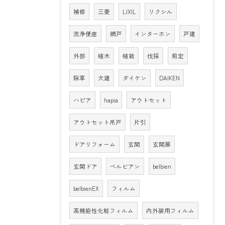
補修
三菱
LIXIL
リクシル
洗浄便座
網戸
インターホン
戸建
外部
植木
植栽
伐採
剪定
除草
大建
ダイケン
DAIKEN
ハピア
hapia
アウトセット
アウトセット吊戸
片引
ドアリフォーム
玄関
玄関扉
玄関ドア
ベルビアン
belbien
belbienEX
フィルム
高機能性化粧フィルム
内外装用フィルム