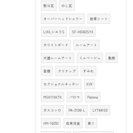
熨斗瓦
のし瓦
オーバーヘッドシャワー
防草シート
LIXILシエラS
SF-HE452SYX
ホワイトボード
ルームアート
大建ルームアート
ミルベージュ
敷居
沓摺
クリナップ
すみれ
セクショナルキッチン
KVK
MSK110KTK
パロマ
Paloma
ガスコンロ
PA-210B-L
LYT84100
HM-16092
在来浴室
東リ