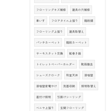
フローリングキズ補修
建具の穴補修
車いす
フロアタイル上張り
階段錆
フローリング上張り
建具取替え
パンチカーペット
階段カーペット
サーモスタット交換
紙巻き器
トイレットペーパーホルダー
靴箱撤去
シューズクローク
和室天井
漆喰壁
漆喰壁家電やけ
洗面収納
照明取替え
直付け照明
引掛けシーリング
ベニヤ上張り
玄関フローリング