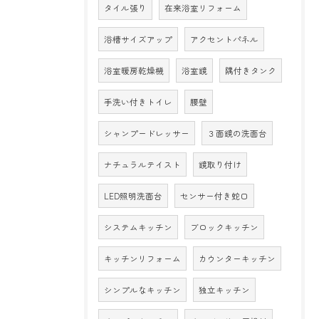
タイル張り
在来浴室リフォーム
浴槽サイズアップ
アクセントパネル
浴室暖房乾燥機
浴室鏡
隅付きタンク
手洗い付きトイレ
腰壁
シャンプードレッサー
３面鏡の洗面台
ナチュラルテイスト
鏡取り付け
LED照明洗面台
センサー付き蛇口
システムキッチン
ブロックキッチン
キッチンリフォーム
カウンターキッチン
シンプルなキッチン
独立キッチン