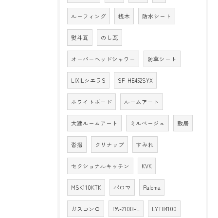
ルーフィング
桟木
防水シート
熨斗瓦
のし瓦
オーバーヘッドシャワー
防草シート
LIXILシエラS
SF-HE452SYX
ホワイトボード
ルームアート
大建ルームアート
ミルベージュ
敷居
沓摺
クリナップ
すみれ
セクショナルキッチン
KVK
MSK110KTK
パロマ
Paloma
ガスコンロ
PA-210B-L
LYT84100