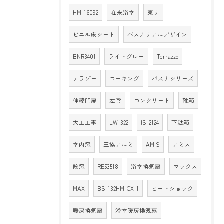
HM-16092
在来浴室
東リ
ビニル床シート
バスナリアルデザイン
BNR3401
ライトグレー
Terrazzo
テラゾー
コーキング
バスナシリーズ
伸縮門扉
左官
コンクリート
靴箱
大工工事
LW-322
IS-2124
下駄箱
室内窓
三協アルミ
AMiS
アミス
段窓
RE53518
浴室換気扇
マックス
MAX
BS-132HM-CX-1
ヒートショック
暖房換気扇
浴室暖房換気扇