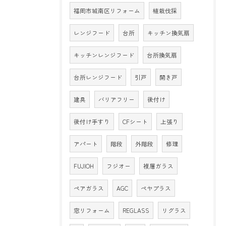
福岡市城南区リフォーム
植栽伐採
レンジフード
台所
キッチン換気扇
キッチンレンジフード
台所換気扇
台所レンジフード
引戸
開き戸
建具
バリアフリー
後付け
後付け手すり
CFシート
上張り
アパート
階段
外階段
修理
FUJIOH
フジオー
複層ガラス
ペアガラス
AGC
ペヤプラス
窓リフォーム
REGLASS
リグラス