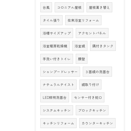
台風
コロニアル屋根
屋根葺き替え
タイル張り
在来浴室リフォーム
浴槽サイズアップ
アクセントパネル
浴室暖房乾燥機
浴室鏡
隅付きタンク
手洗い付きトイレ
腰壁
シャンプードレッサー
３面鏡の洗面台
ナチュラルテイスト
鏡取り付け
LED照明洗面台
センサー付き蛇口
システムキッチン
ブロックキッチン
キッチンリフォーム
カウンターキッチン