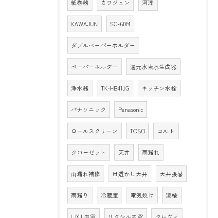
紙巻器
カワジュン
河淳
KAWAJUN
SC-60M
ダブルペーパーホルダー
ペーパーホルダー
還元水素水生成器
浄水器
TK-HB41JG
キッチン水栓
パナソニック
Panasonic
ロールスクリーン
TOSO
コルト
クローゼット
天井
雨漏れ
雨漏れ補修
目透かし天井
天井張替
雨漏り
冷蔵庫
電気焼け
漆喰
LIXIL内窓
リクシル内窓
クレヴィ