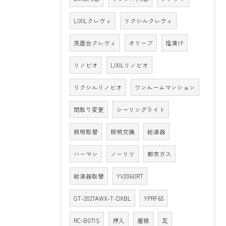
LIXILクレヴィ
リクシルクレヴィ
洗面台クレヴィ
オリーブ
塩漬け
リノビオ
LIXILリノビオ
リクシルリノビオ
ワンルームマンション
間取り変更
シーリングライト
照明取替
照明交換
給湯器
ハーマン
ノーリツ
都市ガス
給湯器取替
YV2060RT
GT-2027AWX-T-DXBL
YPRF65
RC-B071S
押入
屋根
瓦