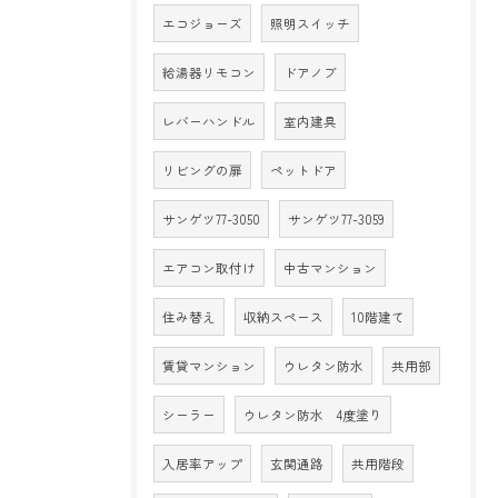
エコジョーズ
照明スイッチ
給湯器リモコン
ドアノブ
レバーハンドル
室内建具
リビングの扉
ペットドア
サンゲツ77-3050
サンゲツ77-3059
エアコン取付け
中古マンション
住み替え
収納スペース
10階建て
賃貸マンション
ウレタン防水
共用部
シーラー
ウレタン防水 4度塗り
入居率アップ
玄関通路
共用階段