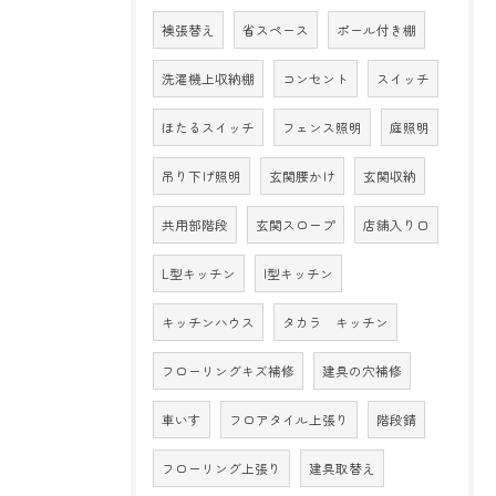
襖張替え
省スペース
ポール付き棚
洗濯機上収納棚
コンセント
スイッチ
ほたるスイッチ
フェンス照明
庭照明
吊り下げ照明
玄関腰かけ
玄関収納
共用部階段
玄関スロープ
店舗入り口
L型キッチン
I型キッチン
キッチンハウス
タカラ キッチン
フローリングキズ補修
建具の穴補修
車いす
フロアタイル上張り
階段錆
フローリング上張り
建具取替え