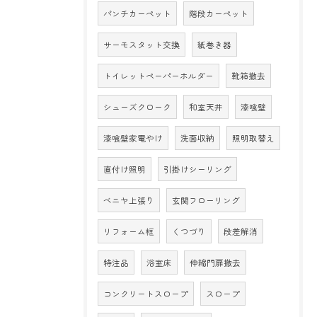
パンチカーペット
階段カーペット
サーモスタット交換
紙巻き器
トイレットペーパーホルダー
靴箱撤去
シューズクローク
和室天井
漆喰壁
漆喰壁家電やけ
洗面収納
照明取替え
直付け照明
引掛けシーリング
ベニヤ上張り
玄関フローリング
リフォーム框
くつづり
段差解消
特注品
浴室床
伸縮門扉撤去
コンクリートスロープ
スロープ