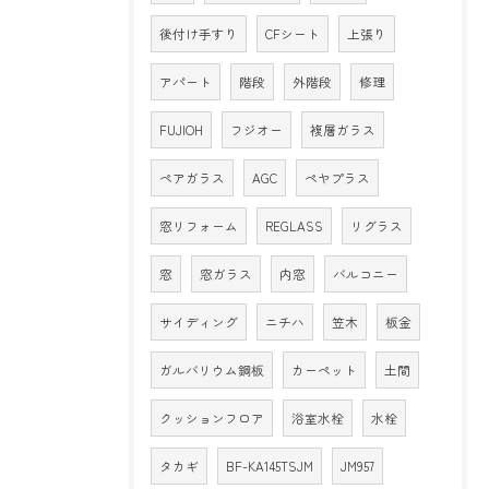
後付け手すり
CFシート
上張り
アパート
階段
外階段
修理
FUJIOH
フジオー
複層ガラス
ペアガラス
AGC
ペヤプラス
窓リフォーム
REGLASS
リグラス
窓
窓ガラス
内窓
バルコニー
サイディング
ニチハ
笠木
板金
ガルバリウム鋼板
カーペット
土間
クッションフロア
浴室水栓
水栓
タカギ
BF-KA145TSJM
JM957