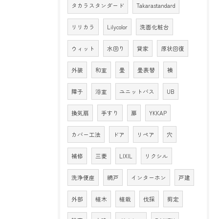
タカラスタンダード
Takarastandard
リリカラ
Lilycolor
洗面化粧台
ウィット
水回り
貸家
原状回復
外装
和室
畳
畳表替
襖
障子
浴室
ユニットバス
UB
換気扇
手すり
扉
YKKAP
カバー工法
ドア
リペア
穴
補修
三菱
LIXIL
リクシル
洗浄便座
網戸
インターホン
戸建
外部
植木
植栽
伐採
剪定