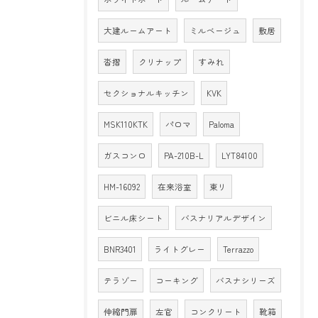
大建ルームアート
ミルベージュ
敷居
沓摺
クリナップ
すみれ
セクショナルキッチン
KVK
MSK110KTK
パロマ
Paloma
ガスコンロ
PA-210B-L
LYT84100
HM-16092
在来浴室
東リ
ビニル床シート
バスナリアルデザイン
BNR3401
ライトグレー
Terrazzo
テラゾー
コーキング
バスナシリーズ
伸縮門扉
左官
コンクリート
靴箱