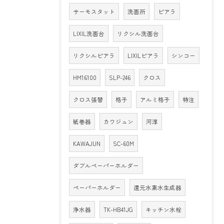
サーモスタット
洗面所
ピアラ
LIXIL洗面台
リクシル洗面台
リクシルピアラ
LIXILピアラ
シンコー
HM16100
SLP-246
クロス
クロス張替
格子
アルミ格子
特注
紙巻器
カワジュン
河淳
KAWAJUN
SC-60M
ダブルペーパーホルダー
ペーパーホルダー
還元水素水生成器
浄水器
TK-HB41JG
キッチン水栓