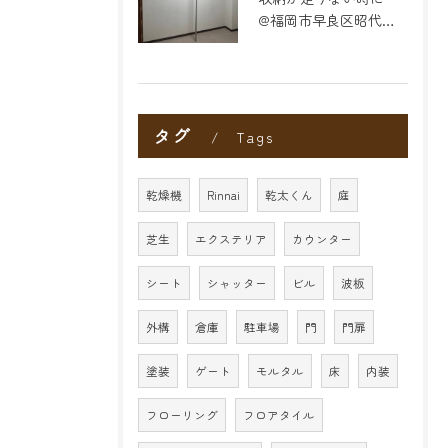
@福岡市早良区昭代のリフォーム
タグ
Tags
乾燥機
Rinnai
乾太くん
庭
芝生
エクステリア
カウンター
シート
シャッター
ビル
波板
外構
倉庫
駐車場
門
門扉
塗装
ゲート
モルタル
床
内装
フローリング
フロアタイル