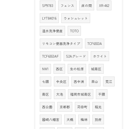
SP9783
フェンス
床の間
XR-462
LYT84016
ウォシュレット
温水洗浄便座
TOTO
リモコン便器洗浄タイプ
TCF6553A
TCF6553AF
S2Aグレード
ホワイト
NW1
西区
生の松原
城南区
七隈
中央区
西中洲
茶山
荒江
南区
大池
福岡市城南区
干隈
西公園
京都郡
苅田町
稲光
國崎八幡宮
大橋
梅林
別府