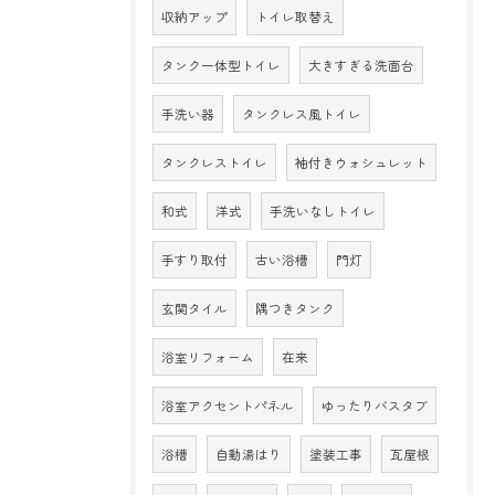
収納アップ
トイレ取替え
タンク一体型トイレ
大きすぎる洗面台
手洗い器
タンクレス風トイレ
タンクレストイレ
袖付きウォシュレット
和式
洋式
手洗いなしトイレ
手すり取付
古い浴槽
門灯
玄関タイル
隅つきタンク
浴室リフォーム
在来
浴室アクセントパネル
ゆったりバスタブ
浴槽
自動湯はり
塗装工事
瓦屋根