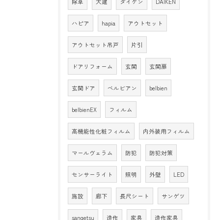
除草
大建
ダイケン
DAIKEN
ハピア
hapia
アウトセット
アウトセット吊戸
片引
ドアリフォーム
玄関
玄関扉
玄関ドア
ベルビアン
belbien
belbienEX
フィルム
高機能性化粧フィルム
内外装用フィルム
マールヴェラム
防犯
防犯対策
センサーライト
照明
外壁
LED
施設
廊下
長尺シート
サンゲツ
sangetsu
造作
家具
造作家具