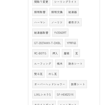
間取り変更
シーリングライト
照明取替
照明交換
給湯器
ハーマン
ノーリツ
都市ガス
給湯器取替
YV2060RT
GT-2027AWX-T-DXBL
YPRF65
RC-B071S
押入
屋根
瓦
ルーフィング
桟木
防水シート
熨斗瓦
のし瓦
オーバーヘッドシャワー
防草シート
LIXILシエラS
SF-HE452SYX
ホワイトボード
ルームアート