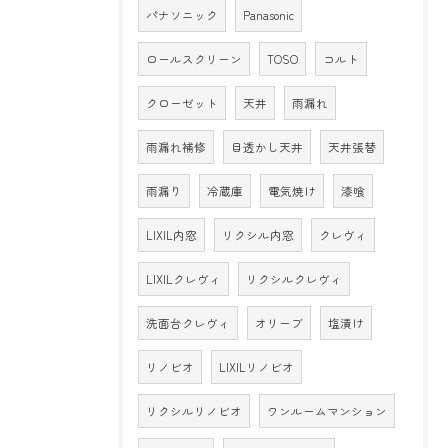
パナソニック
Panasonic
ロールスクリーン
TOSO
コルト
クローゼット
天井
雨漏れ
雨漏れ補修
目透かし天井
天井張替
雨漏り
冷蔵庫
電気焼け
漆喰
LIXIL内窓
リクシル内窓
クレヴィ
LIXILクレヴィ
リクシルクレヴィ
洗面台クレヴィ
オリーブ
塩漬け
リノビオ
LIXILリノビオ
リクシルリノビオ
ワンルームマンション