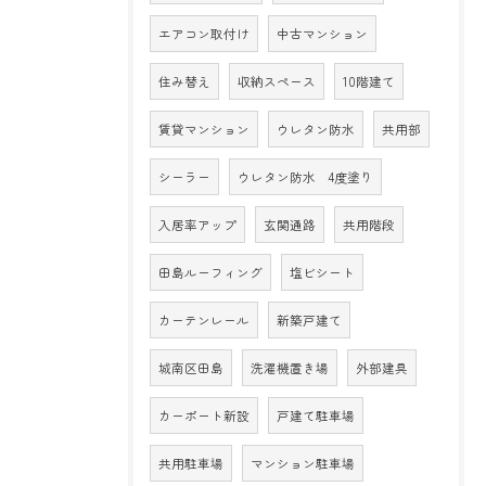
エアコン取付け
中古マンション
住み替え
収納スペース
10階建て
賃貸マンション
ウレタン防水
共用部
シーラー
ウレタン防水 4度塗り
入居率アップ
玄関通路
共用階段
田島ルーフィング
塩ビシート
カーテンレール
新築戸建て
城南区田島
洗濯機置き場
外部建具
カーポート新設
戸建て駐車場
共用駐車場
マンション駐車場