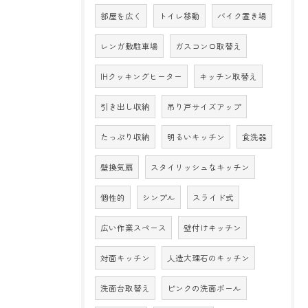
部屋を広く
トイレ移動
バイク置き場
レンガ敷駐車場
ガスコンロ取替え
IHクッキングヒーター
キッチン取替え
引き出し収納
吊り戸サイズアップ
たっぷり収納
明るいキッチン
食洗器
壁換気扇
スタイリッシュなキッチン
個性的
シンプル
スライド式
広い作業スペース
壁付けキッチン
対面キッチン
人造大理石のキッチン
洗面台取替え
ピンクの洗面ボール