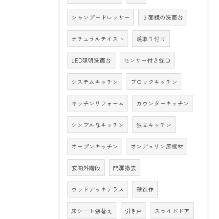
シャンプードレッサー
３面鏡の洗面台
ナチュラルテイスト
鏡取り付け
LED照明洗面台
センサー付き蛇口
システムキッチン
ブロックキッチン
キッチンリフォーム
カウンターキッチン
シンプルなキッチン
独立キッチン
オープンキッチン
オンデュリン屋根材
玄関外階段
門扉撤去
ウッドデッキテラス
壁造作
床シート張替え
引き戸
スライドドア