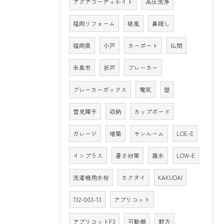
アクアコーディネイト
高圧洗浄
福岡リフォーム
破風
鼻隠し
福岡県
小戸
カーポート
仏間
糸島市
折戸
ブレーカー
ブレーカーボックス
電気
壁
雪見障子
収納
カップボード
ガレージ
増築
サンルーム
LOE-E
インプラス
暑さ対策
漏水
LOW-E
洗濯機用水栓
カクダイ
KAKUDAI
732-003-13
アプリコット
アプリコットF3
可動棚
野方