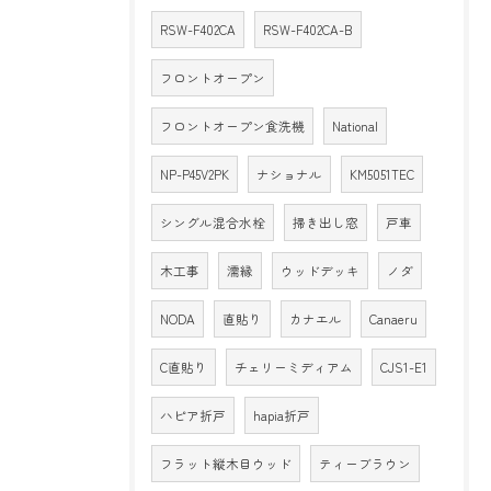
RSW-F402CA
RSW-F402CA-B
フロントオープン
フロントオープン食洗機
National
NP-P45V2PK
ナショナル
KM5051TEC
シングル混合水栓
掃き出し窓
戸車
木工事
濡縁
ウッドデッキ
ノダ
NODA
直貼り
カナエル
Canaeru
C直貼り
チェリーミディアム
CJS1-E1
ハピア折戸
hapia折戸
フラット縦木目ウッド
ティーブラウン