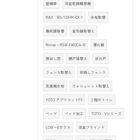
壁補修
浴室乾燥暖房機
MAX BS-132HM-CX-1
水栓取替
換気扇取替
食洗器取替え
Rinnai・RSW-F402CA-B
濡れ縁
掃出し窓
網戸張替え
折れ戸
フェンス取替え
目隠しフェンス
洗濯機水栓
ウォシュレット取替え
TOTO アプリコットF3
２階のトイレ
ベッド
ベッド加工
TOTO Vシリーズ
LOW－Eガラス
浴室ブラインド