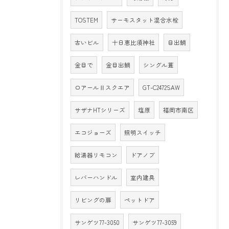
TOSTEM
サーモスタット混合水栓
古いビル
十日恵比須神社
目出鯛
金目で
金目出鯛
シングル葺
ロアールⅡスクエア
GT-C2472SAW
サザナHTシリーズ
塩原
福岡市南区
エコジョーズ
照明スイッチ
給湯器リモコン
ドアノブ
レバーハンドル
室内建具
リビングの扉
ペットドア
サンゲツ77-3050
サンゲツ77-3059