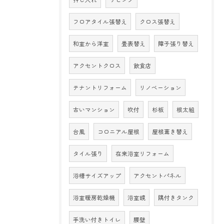
フロアタイル張替え
クロス張替え
和室から洋室
畳表替え
障子張り替え
アクセントクロス
飲食店
テナントリフォーム
リノベーション
古いマンション
吹付
杉板
根太組
台風
コロニアル屋根
屋根葺き替え
タイル張り
在来浴室リフォーム
浴槽サイズアップ
アクセントパネル
浴室暖房乾燥機
浴室鏡
隅付きタンク
手洗い付きトイレ
腰壁