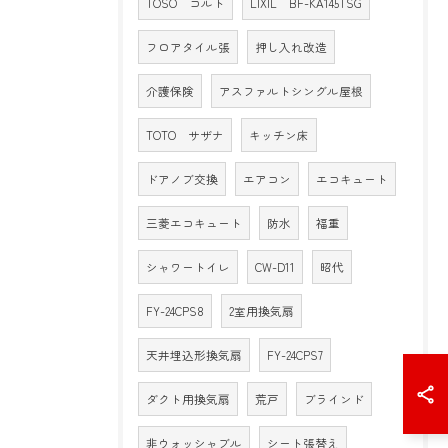
TOSO コルト
LIXIL BF-KA145TSG
フロアタイル張
押し入れ改造
介護保険
アスファルトシングル屋根
TOTO サザナ
キッチン床
ドアノブ交換
エアコン
エコキュート
三菱エコキュート
防水
福重
シャワートイレ
CW-D11
昭代
FY-24CPS8
2室用換気扇
天井埋込形換気扇
FY-24CPS7
ダクト用換気扇
荒戸
ブラインド
非ウォッシャブル
シート張替え