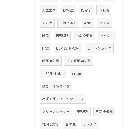
大工工事
LW-322
IS-2124
下駄箱
室内窓
三協アルミ
AMiS
アミス
段窓
RE53518
浴室換気扇
マックス
MAX
BS-132HM-CX-1
ヒートショック
暖房換気扇
浴室暖房換気扇
JL307MN-9NL2
takagi
蛇口一体型浄水器
みず工房クリーンシリーズ
クリーンシャワー
RE53524
三菱換気扇
VD-10ZC13
食洗機
リンナイ