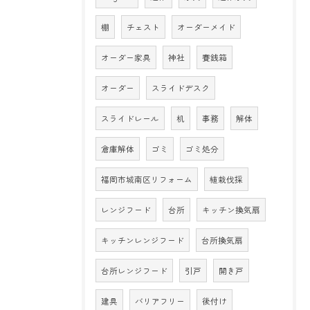
棚
チェスト
オーダーメイド
オーダー家具
神社
賽銭箱
オーダー
スライドデスク
スライドレール
机
事務
解体
倉庫解体
ゴミ
ゴミ処分
福岡市城南区リフォーム
植栽伐採
レンジフード
台所
キッチン換気扇
キッチンレンジフード
台所換気扇
台所レンジフード
引戸
開き戸
建具
バリアフリー
後付け