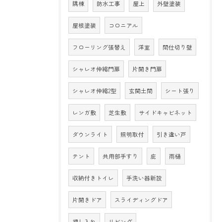
隅棟
防水工事
屋上
外壁塗装
屋根塗装
コロニアル
フローリング張替え
洋室
間仕切り壁
シャレオ伸縮門扉
片開き門扉
シャレオ伸縮2型
玄関土間
シート張り
レンガ敷
芝生敷
サイドキャビネット
ダウンライト
照明取付
引き違い戸
テント
共用部手すり
庇
雨樋
収納付きトイレ
手洗い器新設
片開きドア
スライディングドア
押し入れ
リビング