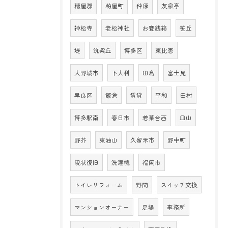
糟屋郡
粕屋町
仲原
友泉亭
神松寺
老松神社
お賽銭箱
笹丘
堤
筑紫丘
博多区
東比恵
大野城市
下大利
田島
富士見
早良区
飯倉
賃貸
平和
田村
博多駅南
春日市
若葉台西
皿山
野芥
東油山
久留米市
野中町
現状復旧
洗濯機
福岡市
トイレリフォーム
野間
スイッチ交換
マンションオーナー
足場
事務所