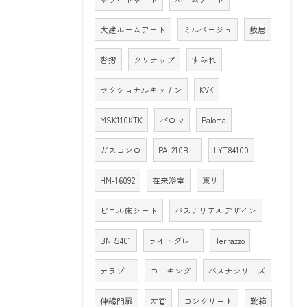
大建ルームアート
ミルベージュ
敷居
沓摺
クリナップ
すみれ
セクショナルキッチン
KVK
MSK110KTK
パロマ
Paloma
ガスコンロ
PA-210B-L
LYT84100
HM-16092
在来浴室
東リ
ビニル床シート
バスナリアルデザイン
BNR3401
ライトグレー
Terrazzo
テラゾー
コーキング
バスナシリーズ
伸縮門扉
左官
コンクリート
靴箱