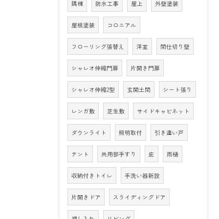
隅棟
防水工事
屋上
外壁塗装
屋根塗装
コロニアル
フローリング張替え
洋室
間仕切り壁
シャレオ伸縮門扉
片開き門扉
シャレオ伸縮2型
玄関土間
シート張り
レンガ敷
芝生敷
サイドキャビネット
ダウンライト
照明取付
引き違い戸
テント
共用部手すり
庇
雨樋
収納付きトイレ
手洗い器新設
片開きドア
スライディングドア
押し入れ
リビング