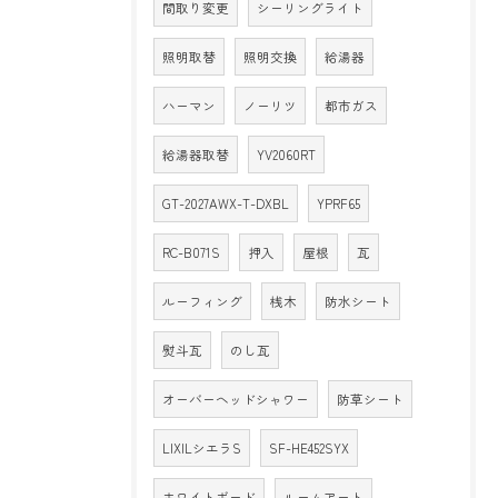
間取り変更
シーリングライト
照明取替
照明交換
給湯器
ハーマン
ノーリツ
都市ガス
給湯器取替
YV2060RT
GT-2027AWX-T-DXBL
YPRF65
RC-B071S
押入
屋根
瓦
ルーフィング
桟木
防水シート
熨斗瓦
のし瓦
オーバーヘッドシャワー
防草シート
LIXILシエラS
SF-HE452SYX
ホワイトボード
ルームアート