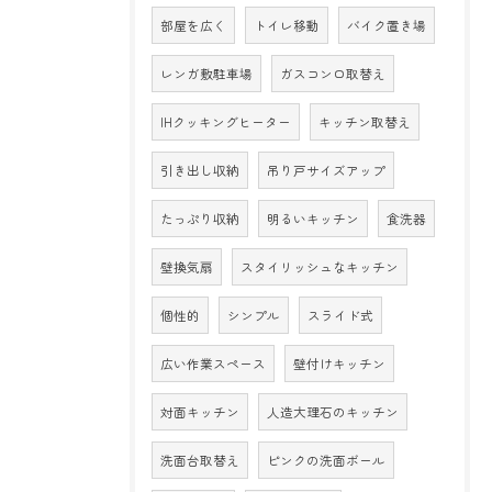
部屋を広く
トイレ移動
バイク置き場
レンガ敷駐車場
ガスコンロ取替え
IHクッキングヒーター
キッチン取替え
引き出し収納
吊り戸サイズアップ
たっぷり収納
明るいキッチン
食洗器
壁換気扇
スタイリッシュなキッチン
個性的
シンプル
スライド式
広い作業スペース
壁付けキッチン
対面キッチン
人造大理石のキッチン
洗面台取替え
ピンクの洗面ボール