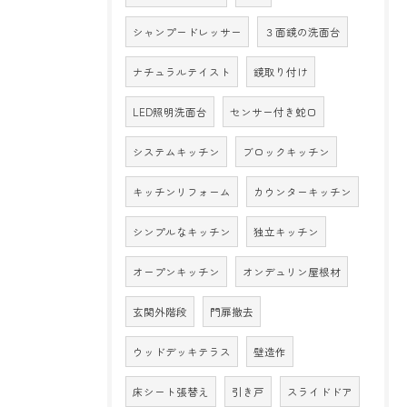
シャンプードレッサー
３面鏡の洗面台
ナチュラルテイスト
鏡取り付け
LED照明洗面台
センサー付き蛇口
システムキッチン
ブロックキッチン
キッチンリフォーム
カウンターキッチン
シンプルなキッチン
独立キッチン
オープンキッチン
オンデュリン屋根材
玄関外階段
門扉撤去
ウッドデッキテラス
壁造作
床シート張替え
引き戸
スライドドア