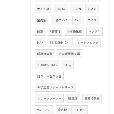
大工工事
LW-322
IS-2124
下駄箱
室内窓
三協アルミ
AMiS
アミス
段窓
RE53518
浴室換気扇
マックス
MAX
BS-132HM-CX-1
ヒートショック
暖房換気扇
浴室暖房換気扇
JL307MN-9NL2
takagi
蛇口一体型浄水器
みず工房クリーンシリーズ
クリーンシャワー
RE53524
三菱換気扇
VD-10ZC13
食洗機
リンナイ