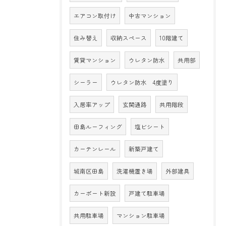
エアコン取付け
中古マンション
住み替え
収納スペース
10階建て
賃貸マンション
ウレタン防水
共用部
シーラー
ウレタン防水 4度塗り
入居率アップ
玄関通路
共用階段
田島ルーフィング
塩ビシート
カーテンレール
新築戸建て
城南区田島
洗濯機置き場
外部建具
カーポート新設
戸建て駐車場
共用駐車場
マンション駐車場