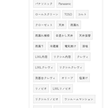
パナソニック
Panasonic
ロールスクリーン
TOSO
コルト
クローゼット
天井
雨漏れ
雨漏れ補修
目透かし天井
天井張替
雨漏り
冷蔵庫
電気焼け
漆喰
LIXIL内窓
リクシル内窓
クレヴィ
LIXILクレヴィ
リクシルクレヴィ
洗面台クレヴィ
オリーブ
塩漬け
リノビオ
LIXILリノビオ
リクシルリノビオ
ワンルームマンション