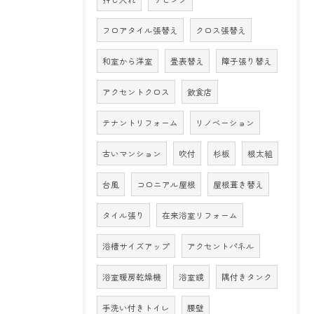
フロアタイル張替え
クロス張替え
和室から洋室
畳表替え
障子張り替え
アクセントクロス
飲食店
テナントリフォーム
リノベーション
古いマンション
吹付
杉板
根太組
台風
コロニアル屋根
屋根葺き替え
タイル張り
在来浴室リフォーム
浴槽サイズアップ
アクセントパネル
浴室暖房乾燥機
浴室鏡
隅付きタンク
手洗い付きトイレ
腰壁