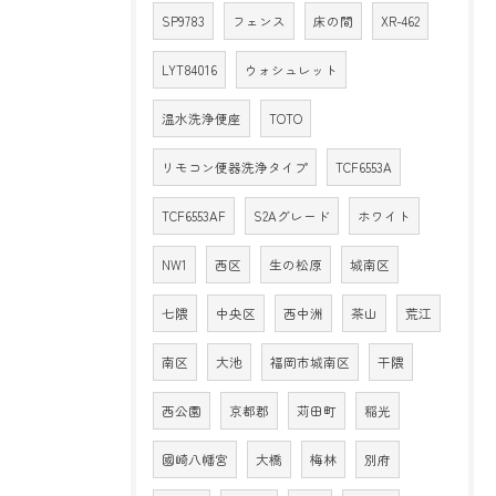
SP9783
フェンス
床の間
XR-462
LYT84016
ウォシュレット
温水洗浄便座
TOTO
リモコン便器洗浄タイプ
TCF6553A
TCF6553AF
S2Aグレード
ホワイト
NW1
西区
生の松原
城南区
七隈
中央区
西中洲
茶山
荒江
南区
大池
福岡市城南区
干隈
西公園
京都郡
苅田町
稲光
國崎八幡宮
大橋
梅林
別府