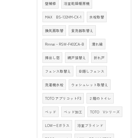
壁補修
浴室乾燥暖房機
MAX BS-132HM-CX-1
水栓取替
換気扇取替
食洗器取替え
Rinnai・RSW-F402CA-B
濡れ縁
掃出し窓
網戸張替え
折れ戸
フェンス取替え
目隠しフェンス
洗濯機水栓
ウォシュレット取替え
TOTO アプリコットF3
２階のトイレ
ベッド
ベッド加工
TOTO Vシリーズ
LOW－Eガラス
浴室ブラインド