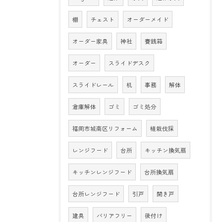
棚
チェスト
オーダーメイド
オーダー家具
神社
賽銭箱
オーダー
スライドデスク
スライドレール
机
事務
解体
倉庫解体
ゴミ
ゴミ処分
福岡市城南区リフォーム
植栽伐採
レンジフード
台所
キッチン換気扇
キッチンレンジフード
台所換気扇
台所レンジフード
引戸
開き戸
建具
バリアフリー
後付け