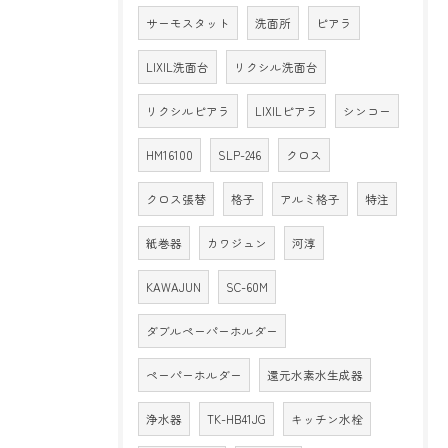
サーモスタット
洗面所
ピアラ
LIXIL洗面台
リクシル洗面台
リクシルピアラ
LIXILピアラ
シンコー
HM16100
SLP-246
クロス
クロス張替
格子
アルミ格子
特注
紙巻器
カワジュン
河淳
KAWAJUN
SC-60M
ダブルペーパーホルダー
ペーパーホルダー
還元水素水生成器
浄水器
TK-HB41JG
キッチン水栓