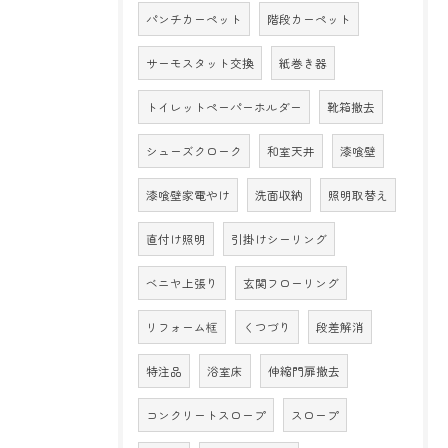
パンチカーペット
階段カーペット
サーモスタット交換
紙巻き器
トイレットペーパーホルダー
靴箱撤去
シューズクローク
和室天井
漆喰壁
漆喰壁家電やけ
洗面収納
照明取替え
直付け照明
引掛けシーリング
ベニヤ上張り
玄関フローリング
リフォーム框
くつづり
段差解消
特注品
浴室床
伸縮門扉撤去
コンクリートスロープ
スロープ