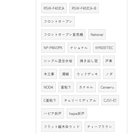
RSW-F402CA
RSW-F402CA-B
フロントオープン
フロントオープン食洗機
National
NP-P45V2PK
ナショナル
KM5051TEC
シングル混合水栓
掃き出し窓
戸車
木工事
濡縁
ウッドデッキ
ノダ
NODA
直貼り
カナエル
Canaeru
C直貼り
チェリーミディアム
CJS1-E1
ハピア折戸
hapia折戸
フラット縦木目ウッド
ティーブラウン