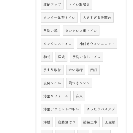
収納アップ
トイレ取替え
タンク一体型トイレ
大きすぎる洗面台
手洗い器
タンクレス風トイレ
タンクレストイレ
袖付きウォシュレット
和式
洋式
手洗いなしトイレ
手すり取付
古い浴槽
門灯
玄関タイル
隅つきタンク
浴室リフォーム
在来
浴室アクセントパネル
ゆったりバスタブ
浴槽
自動湯はり
塗装工事
瓦屋根