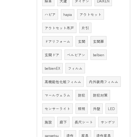
除草
大建
ダイケン
DAIKEN
ハピア
hapia
アウトセット
アウトセット吊戸
片引
ドアリフォーム
玄関
玄関扉
玄関ドア
ベルビアン
belbien
belbienEX
フィルム
高機能性化粧フィルム
内外装用フィルム
マールヴェラム
防犯
防犯対策
センサーライト
照明
外壁
LED
施設
廊下
長尺シート
サンゲツ
sangetsu
造作
家具
造作家具