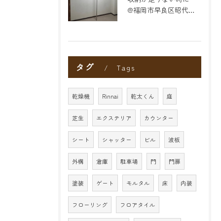
@福岡市早良区昭代のリフォーム
タグ
Tags
乾燥機
Rinnai
乾太くん
庭
芝生
エクステリア
カウンター
シート
シャッター
ビル
波板
外構
倉庫
駐車場
門
門扉
塗装
ゲート
モルタル
床
内装
フローリング
フロアタイル