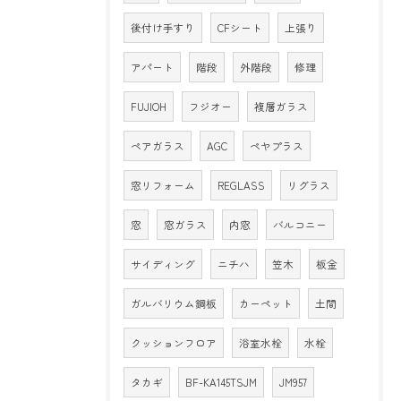
後付け手すり
CFシート
上張り
アパート
階段
外階段
修理
FUJIOH
フジオー
複層ガラス
ペアガラス
AGC
ペヤプラス
窓リフォーム
REGLASS
リグラス
窓
窓ガラス
内窓
バルコニー
サイディング
ニチハ
笠木
板金
ガルバリウム鋼板
カーペット
土間
クッションフロア
浴室水栓
水栓
タカギ
BF-KA145TSJM
JM957