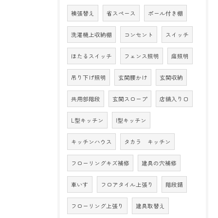
襖張替え
省スペース
ポール付き棚
洗濯機上収納棚
コンセント
スイッチ
ほたるスイッチ
フェンス照明
庭照明
吊り下げ照明
玄関腰かけ
玄関収納
共用部階段
玄関スロープ
店舗入り口
L型キッチン
I型キッチン
キッチンハウス
タカラ キッチン
フローリングキズ補修
建具の穴補修
車いす
フロアタイル上張り
階段錆
フローリング上張り
建具取替え