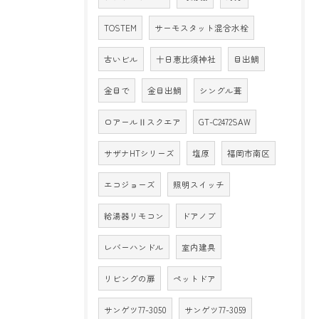
TOSTEM
サーモスタット混合水栓
古いビル
十日恵比須神社
目出鯛
金目で
金目出鯛
シングル葺
ロアールⅡスクエア
GT-C2472SAW
サザナHTシリーズ
塩原
福岡市南区
エコジョーズ
照明スイッチ
給湯器リモコン
ドアノブ
レバーハンドル
室内建具
リビングの扉
ペットドア
サンゲツ77-3050
サンゲツ77-3059