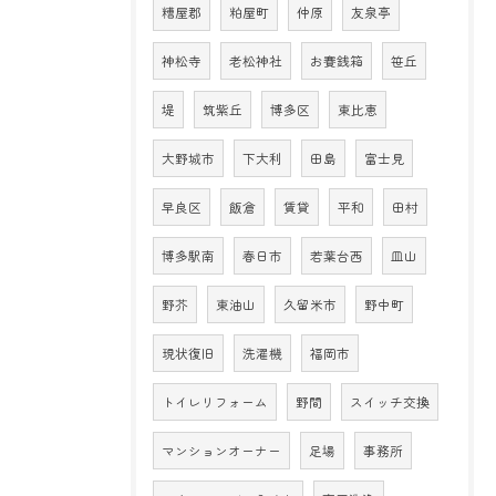
糟屋郡
粕屋町
仲原
友泉亭
神松寺
老松神社
お賽銭箱
笹丘
堤
筑紫丘
博多区
東比恵
大野城市
下大利
田島
富士見
早良区
飯倉
賃貸
平和
田村
博多駅南
春日市
若葉台西
皿山
野芥
東油山
久留米市
野中町
現状復旧
洗濯機
福岡市
トイレリフォーム
野間
スイッチ交換
マンションオーナー
足場
事務所