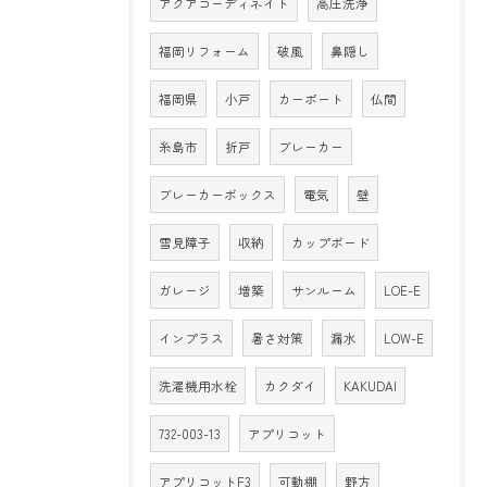
アクアコーディネイト
高圧洗浄
福岡リフォーム
破風
鼻隠し
福岡県
小戸
カーポート
仏間
糸島市
折戸
ブレーカー
ブレーカーボックス
電気
壁
雪見障子
収納
カップボード
ガレージ
増築
サンルーム
LOE-E
インプラス
暑さ対策
漏水
LOW-E
洗濯機用水栓
カクダイ
KAKUDAI
732-003-13
アプリコット
アプリコットF3
可動棚
野方