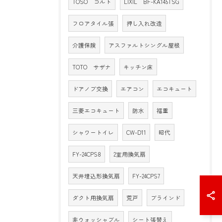
TOSO コルト
LIXIL BF-KA145TSG
フロアタイル張
押し入れ改造
介護保険
アスファルトシングル屋根
TOTO サザナ
キッチン床
ドアノブ交換
エアコン
エコキュート
三菱エコキュート
防水
福重
シャワートイレ
CW-D11
昭代
FY-24CPS8
2室用換気扇
天井埋込形換気扇
FY-24CPS7
ダクト用換気扇
荒戸
ブラインド
非ウォッシャブル
シート張替え