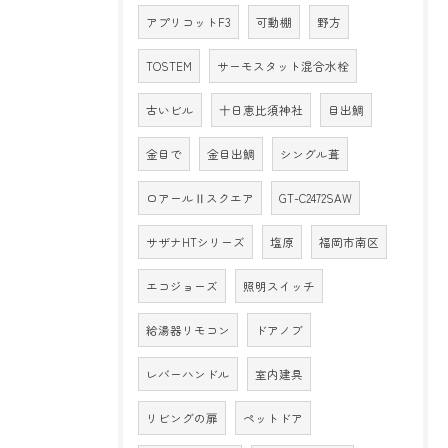
アプリコットF3
可動棚
野方
TOSTEM
サーモスタット混合水栓
古いビル
十日恵比須神社
目出鯛
金目で
金目出鯛
シングル葺
ロアールⅡスクエア
GT-C2472SAW
サザナHTシリーズ
塩原
福岡市南区
エコジョーズ
照明スイッチ
給湯器リモコン
ドアノブ
レバーハンドル
室内建具
リビングの扉
ペットドア