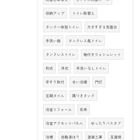
収納アップ
トイレ取替え
タンク一体型トイレ
大きすぎる洗面台
手洗い器
タンクレス風トイレ
タンクレストイレ
袖付きウォシュレット
和式
洋式
手洗いなしトイレ
手すり取付
古い浴槽
門灯
玄関タイル
隅つきタンク
浴室リフォーム
在来
浴室アクセントパネル
ゆったりバスタブ
浴槽
自動湯はり
塗装工事
瓦屋根