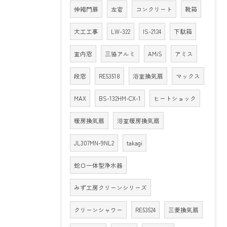
伸縮門扉
左官
コンクリート
靴箱
大工工事
LW-322
IS-2124
下駄箱
室内窓
三協アルミ
AMiS
アミス
段窓
RE53518
浴室換気扇
マックス
MAX
BS-132HM-CX-1
ヒートショック
暖房換気扇
浴室暖房換気扇
JL307MN-9NL2
takagi
蛇口一体型浄水器
みず工房クリーンシリーズ
クリーンシャワー
RE53524
三菱換気扇