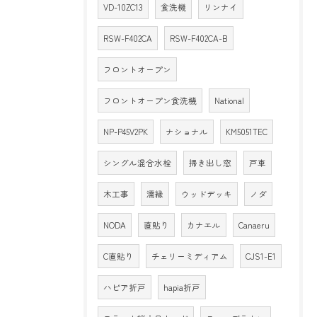
VD-10ZC13
食洗機
リンナイ
RSW-F402CA
RSW-F402CA-B
フロントオープン
フロントオープン食洗機
National
NP-P45V2PK
ナショナル
KM5051TEC
シングル混合水栓
掃き出し窓
戸車
木工事
濡縁
ウッドデッキ
ノダ
NODA
直貼り
カナエル
Canaeru
C直貼り
チェリーミディアム
CJS1-E1
ハピア折戸
hapia折戸