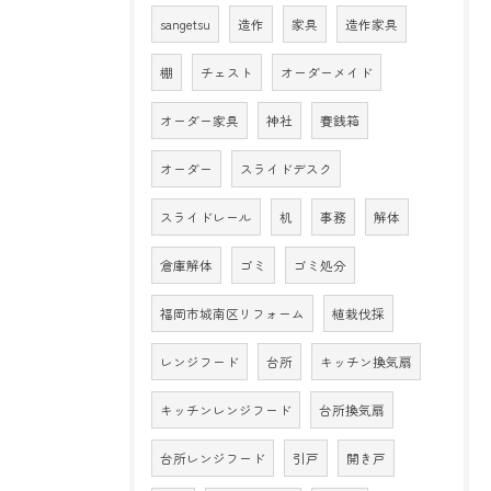
sangetsu
造作
家具
造作家具
棚
チェスト
オーダーメイド
オーダー家具
神社
賽銭箱
オーダー
スライドデスク
スライドレール
机
事務
解体
倉庫解体
ゴミ
ゴミ処分
福岡市城南区リフォーム
植栽伐採
レンジフード
台所
キッチン換気扇
キッチンレンジフード
台所換気扇
台所レンジフード
引戸
開き戸