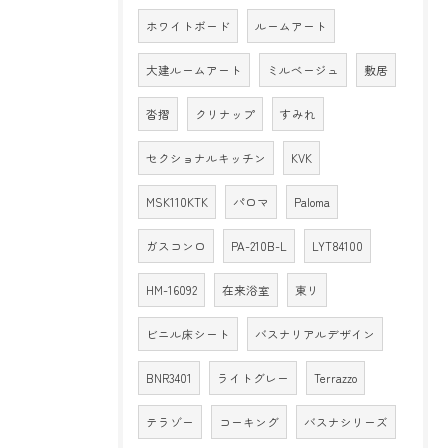
ホワイトボード
ルームアート
大建ルームアート
ミルベージュ
敷居
沓摺
クリナップ
すみれ
セクショナルキッチン
KVK
MSK110KTK
パロマ
Paloma
ガスコンロ
PA-210B-L
LYT84100
HM-16092
在来浴室
東リ
ビニル床シート
バスナリアルデザイン
BNR3401
ライトグレー
Terrazzo
テラゾー
コーキング
バスナシリーズ