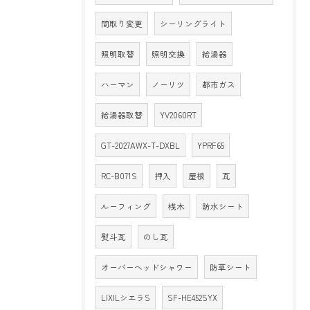
間取り変更
シーリングライト
照明取替
照明交換
給湯器
ハーマン
ノーリツ
都市ガス
給湯器取替
YV2060RT
GT-2027AWX-T-DXBL
YPRF65
RC-B071S
押入
屋根
瓦
ルーフィング
桟木
防水シート
熨斗瓦
のし瓦
オーバーヘッドシャワー
防草シート
LIXILシエラS
SF-HE452SYX