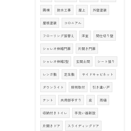
隅棟
防水工事
屋上
外壁塗装
屋根塗装
コロニアル
フローリング張替え
洋室
間仕切り壁
シャレオ伸縮門扉
片開き門扉
シャレオ伸縮2型
玄関土間
シート張り
レンガ敷
芝生敷
サイドキャビネット
ダウンライト
照明取付
引き違い戸
テント
共用部手すり
庇
雨樋
収納付きトイレ
手洗い器新設
片開きドア
スライディングドア