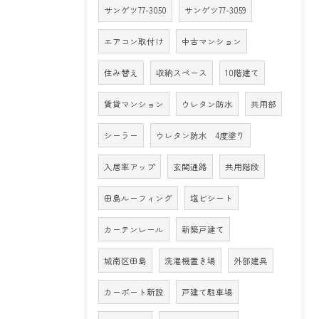
サンゲツ77-3050
サンゲツ77-3059
エアコン取付け
中古マンション
住み替え
収納スペース
10階建て
賃貸マンション
ウレタン防水
共用部
シーラー
ウレタン防水 4度塗り
入居率アップ
玄関通路
共用階段
田島ルーフィング
塩ビシート
カーテンレール
新築戸建て
城南区田島
洗濯機置き場
外部建具
カーポート新設
戸建て駐車場