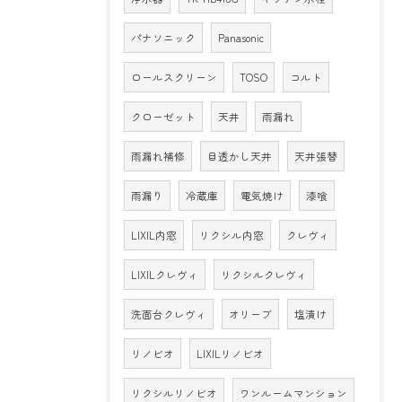
パナソニック
Panasonic
ロールスクリーン
TOSO
コルト
クローゼット
天井
雨漏れ
雨漏れ補修
目透かし天井
天井張替
雨漏り
冷蔵庫
電気焼け
漆喰
LIXIL内窓
リクシル内窓
クレヴィ
LIXILクレヴィ
リクシルクレヴィ
洗面台クレヴィ
オリーブ
塩漬け
リノビオ
LIXILリノビオ
リクシルリノビオ
ワンルームマンション