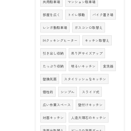
共用駐車場
マンション駐車場
部屋を広く
トイレ移動
バイク置き場
レンガ敷駐車場
ガスコンロ取替え
IHクッキングヒーター
キッチン取替え
引き出し収納
吊り戸サイズアップ
たっぷり収納
明るいキッチン
食洗器
壁換気扇
スタイリッシュなキッチン
個性的
シンプル
スライド式
広い作業スペース
壁付けキッチン
対面キッチン
人造大理石のキッチン
洗面台取替え
ピンクの洗面ボール