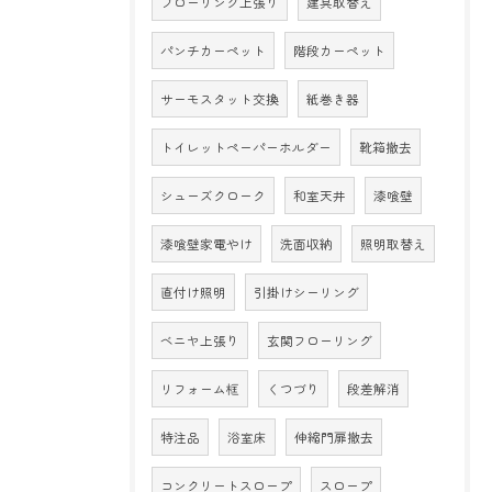
フローリング上張り
建具取替え
パンチカーペット
階段カーペット
サーモスタット交換
紙巻き器
トイレットペーパーホルダー
靴箱撤去
シューズクローク
和室天井
漆喰壁
漆喰壁家電やけ
洗面収納
照明取替え
直付け照明
引掛けシーリング
ベニヤ上張り
玄関フローリング
リフォーム框
くつづり
段差解消
特注品
浴室床
伸縮門扉撤去
コンクリートスロープ
スロープ