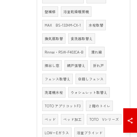
壁補修
浴室乾燥暖房機
MAX BS-132HM-CX-1
水栓取替
換気扇取替
食洗器取替え
Rinnai・RSW-F402CA-B
濡れ縁
掃出し窓
網戸張替え
折れ戸
フェンス取替え
目隠しフェンス
洗濯機水栓
ウォシュレット取替え
TOTO アプリコットF3
２階のトイレ
ベッド
ベッド加工
TOTO Vシリーズ
LOW－Eガラス
浴室ブラインド