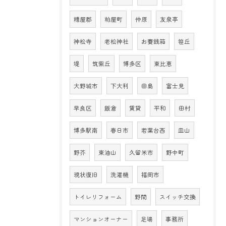
糟屋郡
粕屋町
仲原
友泉亭
神松寺
老松神社
お賽銭箱
笹丘
堤
筑紫丘
博多区
東比恵
大野城市
下大利
田島
富士見
早良区
飯倉
賃貸
平和
田村
博多駅南
春日市
若葉台西
皿山
野芥
東油山
久留米市
野中町
現状復旧
洗濯機
福岡市
トイレリフォーム
野間
スイッチ交換
マンションオーナー
足場
事務所