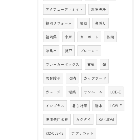
アクアコーディネイト
高圧洗浄
福岡リフォーム
破風
鼻隠し
福岡県
小戸
カーポート
仏間
糸島市
折戸
ブレーカー
ブレーカーボックス
電気
壁
雪見障子
収納
カップボード
ガレージ
増築
サンルーム
LOE-E
インプラス
暑さ対策
漏水
LOW-E
洗濯機用水栓
カクダイ
KAKUDAI
732-003-13
アプリコット