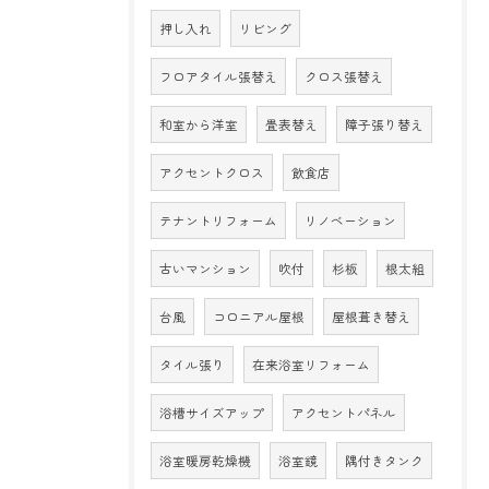
押し入れ
リビング
フロアタイル張替え
クロス張替え
和室から洋室
畳表替え
障子張り替え
アクセントクロス
飲食店
テナントリフォーム
リノベーション
古いマンション
吹付
杉板
根太組
台風
コロニアル屋根
屋根葺き替え
タイル張り
在来浴室リフォーム
浴槽サイズアップ
アクセントパネル
浴室暖房乾燥機
浴室鏡
隅付きタンク