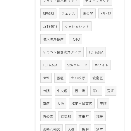
フラット縦木目ウッド
ティーブラウン
SP9783
フェンス
床の間
XR-462
LYT84016
ウォシュレット
温水洗浄便座
TOTO
リモコン便器洗浄タイプ
TCF6553A
TCF6553AF
S2Aグレード
ホワイト
NW1
西区
生の松原
城南区
七隈
中央区
西中洲
茶山
荒江
南区
大池
福岡市城南区
干隈
西公園
京都郡
苅田町
稲光
國崎八幡宮
大橋
梅林
別府