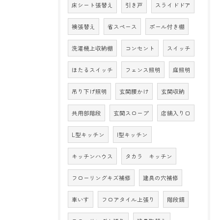
床シート張替え
引き戸
スライドドア
襖張替え
省スペース
ポール付き棚
洗濯機上収納棚
コンセント
スイッチ
ほたるスイッチ
フェンス照明
庭照明
吊り下げ照明
玄関腰かけ
玄関収納
共用部階段
玄関スロープ
店舗入り口
L型キッチン
I型キッチン
キッチンハウス
タカラ キッチン
フローリングキズ補修
建具の穴補修
車いす
フロアタイル上張り
階段錆