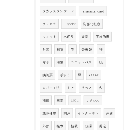
タカラスタンダード
Takarastandard
リリカラ
Lilycolor
洗面化粧台
ウィット
水回り
貸家
原状回復
外装
和室
畳
畳表替
襖
障子
浴室
ユニットバス
UB
換気扇
手すり
扉
YKKAP
カバー工法
ドア
リペア
穴
補修
三菱
LIXIL
リクシル
洗浄便座
網戸
インターホン
戸建
外部
植木
植栽
伐採
剪定