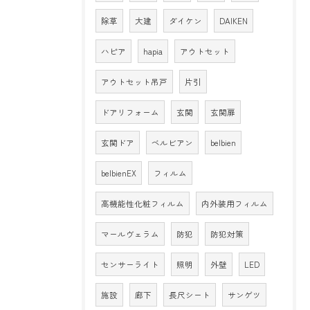
除草
大建
ダイケン
DAIKEN
ハピア
hapia
アウトセット
アウトセット吊戸
片引
ドアリフォーム
玄関
玄関扉
玄関ドア
ベルビアン
belbien
belbienEX
フィルム
高機能性化粧フィルム
内外装用フィルム
マールヴェラム
防犯
防犯対策
センサーライト
照明
外壁
LED
施設
廊下
長尺シート
サンゲツ