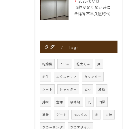
2026/07/13
収納が足りない時に
@福岡市早良区昭代のリフォーム
タグ
Tags
乾燥機
Rinnai
乾太くん
庭
芝生
エクステリア
カウンター
シート
シャッター
ビル
波板
外構
倉庫
駐車場
門
門扉
塗装
ゲート
モルタル
床
内装
フローリング
フロアタイル