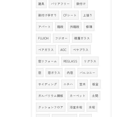
建具
バリアフリー
後付け
後付け手すり
CFシート
上張り
アパート
階段
外階段
修理
FUJIOH
フジオー
複層ガラス
ペアガラス
AGC
ペヤプラス
窓リフォーム
REGLASS
リグラス
窓
窓ガラス
内窓
バルコニー
サイディング
ニチハ
笠木
板金
ガルバリウム鋼板
カーペット
土間
クッションフロア
浴室水栓
水栓