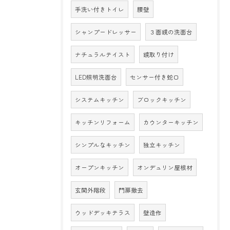
手洗い付きトイレ
腰壁
シャンプードレッサー
３面鏡の洗面台
ナチュラルテイスト
鏡取り付け
LED照明洗面台
センサー付き蛇口
システムキッチン
ブロックキッチン
キッチンリフォーム
カウンターキッチン
シンプルなキッチン
独立キッチン
オープンキッチン
オンデュリン屋根材
玄関外階段
門扉撤去
ウッドデッキテラス
壁造作