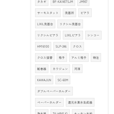
タカギ
BF-KA145TSJM
JM957
サーモスタット
洗面所
ピアラ
LIXIL洗面台
リクシル洗面台
リクシルピアラ
LIXILピアラ
シンコー
HM16100
SLP-246
クロス
クロス張替
格子
アルミ格子
特注
紙巻器
カワジュン
河淳
KAWAJUN
SC-60M
ダブルペーパーホルダー
ペーパーホルダー
還元水素水生成器
浄水器
TK-HB41JG
キッチン水栓