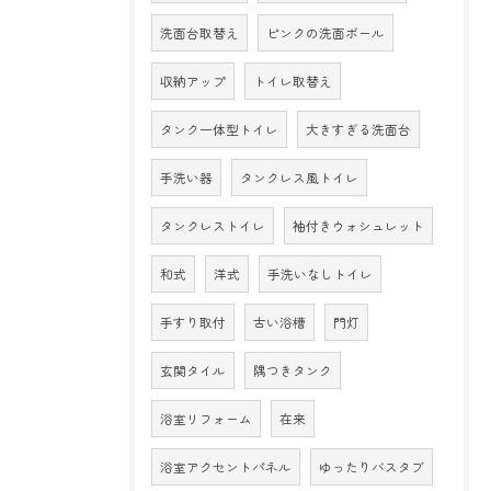
洗面台取替え
ピンクの洗面ボール
収納アップ
トイレ取替え
タンク一体型トイレ
大きすぎる洗面台
手洗い器
タンクレス風トイレ
タンクレストイレ
袖付きウォシュレット
和式
洋式
手洗いなしトイレ
手すり取付
古い浴槽
門灯
玄関タイル
隅つきタンク
浴室リフォーム
在来
浴室アクセントパネル
ゆったりバスタブ