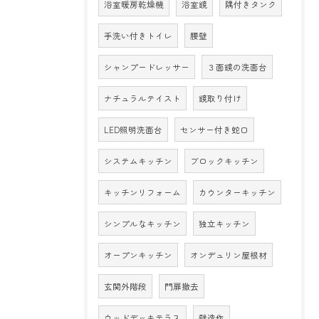
浴室暖房乾燥機
浴室鏡
隅付きタンク
手洗い付きトイレ
腰壁
シャンプードレッサー
３面鏡の洗面台
ナチュラルテイスト
鏡取り付け
LED照明洗面台
センサー付き蛇口
システムキッチン
ブロックキッチン
キッチンリフォーム
カウンターキッチン
シンプルなキッチン
独立キッチン
オープンキッチン
オンデュリン屋根材
玄関外階段
門扉撤去
ウッドデッキテラス
壁造作