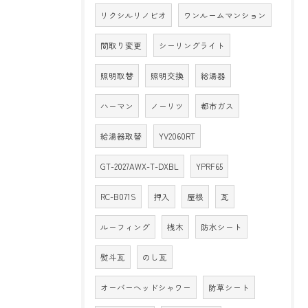
リクシルリノビオ
ワンルームマンション
間取り変更
シーリングライト
照明取替
照明交換
給湯器
ハーマン
ノーリツ
都市ガス
給湯器取替
YV2060RT
GT-2027AWX-T-DXBL
YPRF65
RC-B071S
押入
屋根
瓦
ルーフィング
桟木
防水シート
熨斗瓦
のし瓦
オーバーヘッドシャワー
防草シート