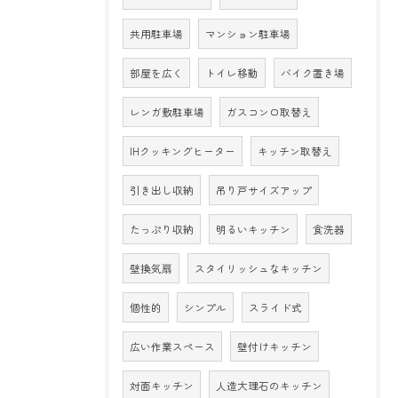
共用駐車場
マンション駐車場
部屋を広く
トイレ移動
バイク置き場
レンガ敷駐車場
ガスコンロ取替え
IHクッキングヒーター
キッチン取替え
引き出し収納
吊り戸サイズアップ
たっぷり収納
明るいキッチン
食洗器
壁換気扇
スタイリッシュなキッチン
個性的
シンプル
スライド式
広い作業スペース
壁付けキッチン
対面キッチン
人造大理石のキッチン