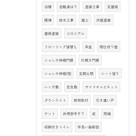
浴槽
自動湯はり
塗装工事
瓦屋根
隅棟
防水工事
屋上
外壁塗装
屋根塗装
コロニアル
フローリング張替え
洋室
間仕切り壁
シャレオ伸縮門扉
片開き門扉
シャレオ伸縮2型
玄関土間
シート張り
レンガ敷
芝生敷
サイドキャビネット
ダウンライト
照明取付
引き違い戸
テント
共用部手すり
庇
雨樋
収納付きトイレ
手洗い器新設