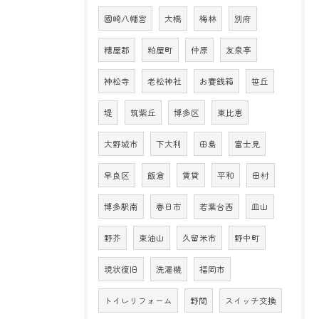
國崎八幡宮
大橋
梅林
別府
糟屋郡
粕屋町
仲原
友泉亭
神松寺
老松神社
お賽銭箱
笹丘
堤
筑紫丘
博多区
東比恵
大野城市
下大利
田島
富士見
早良区
飯倉
賃貸
平和
田村
博多駅南
春日市
若葉台西
皿山
野芥
東油山
久留米市
野中町
現状復旧
洗濯機
福岡市
トイレリフォーム
野間
スイッチ交換