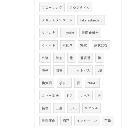
フローリング
フロアタイル
タカラスタンダード
Takarastandard
リリカラ
Lilycolor
洗面化粧台
ウィット
水回り
貸家
原状回復
外装
和室
畳
畳表替
襖
障子
浴室
ユニットバス
UB
換気扇
手すり
扉
YKKAP
カバー工法
ドア
リペア
穴
補修
三菱
LIXIL
リクシル
洗浄便座
網戸
インターホン
戸建