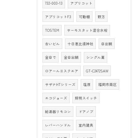
732-003-13
アプリコット
アプリコットF3
可動棚
野方
TOSTEM
サーモスタット混合水栓
古いビル
十日恵比須神社
目出鯛
金目で
金目出鯛
シングル葺
ロアールⅡスクエア
GT-C2472SAW
サザナHTシリーズ
塩原
福岡市南区
エコジョーズ
照明スイッチ
給湯器リモコン
ドアノブ
レバーハンドル
室内建具