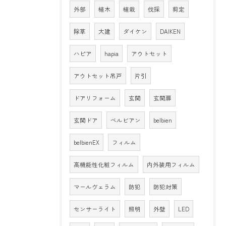
外部
植木
植栽
伐採
剪定
除草
大建
ダイケン
DAIKEN
ハピア
hapia
アウトセット
アウトセット吊戸
片引
ドアリフォーム
玄関
玄関扉
玄関ドア
ベルビアン
belbien
belbienEX
フィルム
高機能性化粧フィルム
内外装用フィルム
マールヴェラム
防犯
防犯対策
センサーライト
照明
外壁
LED