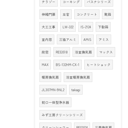
テラゾー
コーキング
バスナシリーズ
伸縮門扉
左官
コンクリート
靴箱
大工工事
LW-322
IS-2124
下駄箱
室内窓
三協アルミ
AMiS
アミス
段窓
RE53518
浴室換気扇
マックス
MAX
BS-132HM-CX-1
ヒートショック
暖房換気扇
浴室暖房換気扇
JL307MN-9NL2
takagi
蛇口一体型浄水器
みず工房クリーンシリーズ
クリーンシャワー
RE53524
三菱換気扇