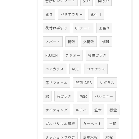
台所レンジフード
引戸
開き戸
建具
バリアフリー
後付け
後付け手すり
CFシート
上張り
アパート
階段
外階段
修理
FUJIOH
フジオー
複層ガラス
ペアガラス
AGC
ペヤプラス
窓リフォーム
REGLASS
リグラス
窓
窓ガラス
内窓
バルコニー
サイディング
ニチハ
笠木
板金
ガルバリウム鋼板
カーペット
土間
クッションフロア
浴室水栓
水栓