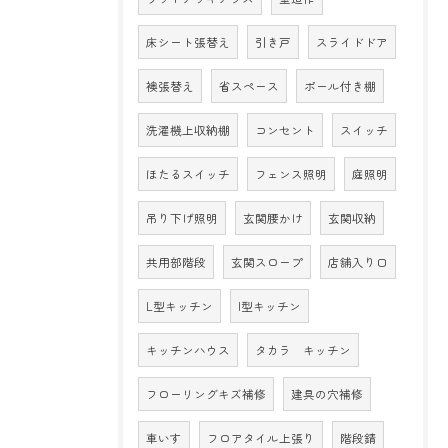
床シート張替え
引き戸
スライドドア
襖張替え
省スペース
ポール付き棚
洗濯機上収納棚
コンセント
スイッチ
ほたるスイッチ
フェンス照明
庭照明
吊り下げ照明
玄関腰かけ
玄関収納
共用部階段
玄関スロープ
店舗入り口
L型キッチン
I型キッチン
キッチンハウス
タカラ キッチン
フローリングキズ補修
建具の穴補修
車いす
フロアタイル上張り
階段錆