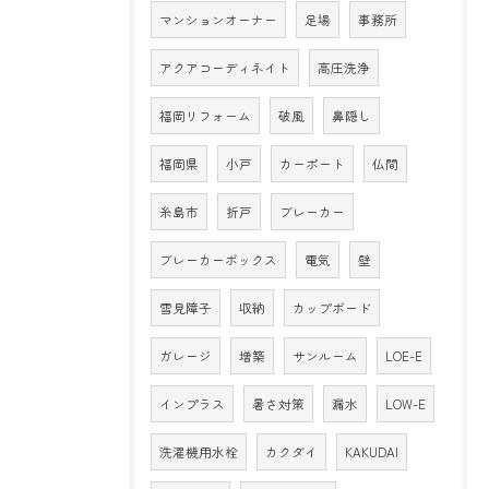
マンションオーナー
足場
事務所
アクアコーディネイト
高圧洗浄
福岡リフォーム
破風
鼻隠し
福岡県
小戸
カーポート
仏間
糸島市
折戸
ブレーカー
ブレーカーボックス
電気
壁
雪見障子
収納
カップボード
ガレージ
増築
サンルーム
LOE-E
インプラス
暑さ対策
漏水
LOW-E
洗濯機用水栓
カクダイ
KAKUDAI