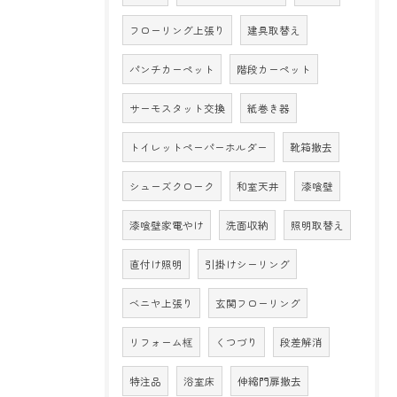
フローリング上張り
建具取替え
パンチカーペット
階段カーペット
サーモスタット交換
紙巻き器
トイレットペーパーホルダー
靴箱撤去
シューズクローク
和室天井
漆喰壁
漆喰壁家電やけ
洗面収納
照明取替え
直付け照明
引掛けシーリング
ベニヤ上張り
玄関フローリング
リフォーム框
くつづり
段差解消
特注品
浴室床
伸縮門扉撤去