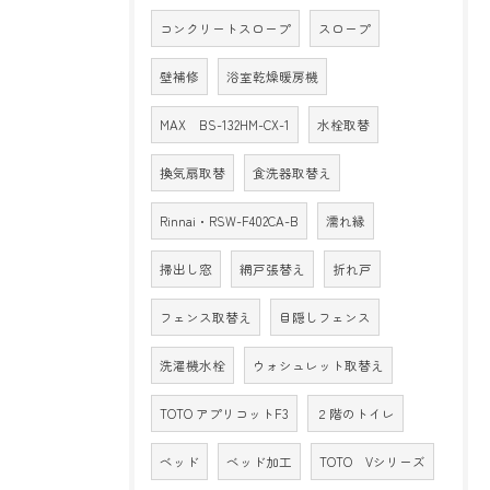
コンクリートスロープ
スロープ
壁補修
浴室乾燥暖房機
MAX BS-132HM-CX-1
水栓取替
換気扇取替
食洗器取替え
Rinnai・RSW-F402CA-B
濡れ縁
掃出し窓
網戸張替え
折れ戸
フェンス取替え
目隠しフェンス
洗濯機水栓
ウォシュレット取替え
TOTO アプリコットF3
２階のトイレ
ベッド
ベッド加工
TOTO Vシリーズ