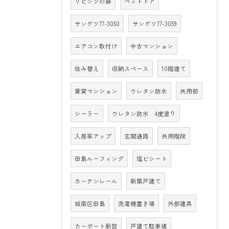
リビングの扉
ペットドア
サンゲツ77-3050
サンゲツ77-3059
エアコン取付け
中古マンション
住み替え
収納スペース
10階建て
賃貸マンション
ウレタン防水
共用部
シーラー
ウレタン防水 4度塗り
入居率アップ
玄関通路
共用階段
田島ルーフィング
塩ビシート
カーテンレール
新築戸建て
城南区田島
洗濯機置き場
外部建具
カーポート新設
戸建て駐車場