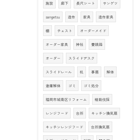
施設
廊下
長尺シート
サンゲツ
sangetsu
造作
家具
造作家具
棚
チェスト
オーダーメイド
オーダー家具
神社
賽銭箱
オーダー
スライドデスク
スライドレール
机
事務
解体
倉庫解体
ゴミ
ゴミ処分
福岡市城南区リフォーム
植栽伐採
レンジフード
台所
キッチン換気扇
キッチンレンジフード
台所換気扇