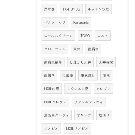
浄水器
TK-HB41JG
キッチン水栓
パナソニック
Panasonic
ロールスクリーン
TOSO
コルト
クローゼット
天井
雨漏れ
雨漏れ補修
目透かし天井
天井張替
雨漏り
冷蔵庫
電気焼け
漆喰
LIXIL内窓
リクシル内窓
クレヴィ
LIXILクレヴィ
リクシルクレヴィ
洗面台クレヴィ
オリーブ
塩漬け
リノビオ
LIXILリノビオ