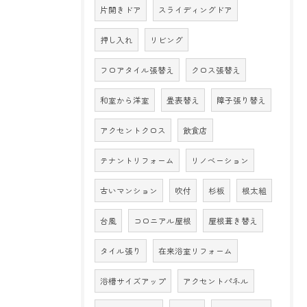
片開きドア
スライディングドア
押し入れ
リビング
フロアタイル張替え
クロス張替え
和室から洋室
畳表替え
障子張り替え
アクセントクロス
飲食店
テナントリフォーム
リノベーション
古いマンション
吹付
杉板
根太組
台風
コロニアル屋根
屋根葺き替え
タイル張り
在来浴室リフォーム
浴槽サイズアップ
アクセントパネル