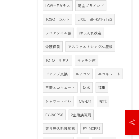
LOW－Eガラス
浴室ブラインド
TOSO コルト
LIXIL BF-KA145TSG
フロアタイル張
押し入れ改造
介護保険
アスファルトシングル屋根
TOTO サザナ
キッチン床
ドアノブ交換
エアコン
エコキュート
三菱エコキュート
防水
福重
シャワートイレ
CW-D11
昭代
FY-24CPS8
2室用換気扇
天井埋込形換気扇
FY-24CPS7