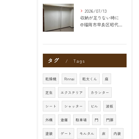
2026/07/13
収納が足りない時に
@福岡市早良区昭代のリフォーム
タグ
Tags
乾燥機
Rinnai
乾太くん
庭
芝生
エクステリア
カウンター
シート
シャッター
ビル
波板
外構
倉庫
駐車場
門
門扉
塗装
ゲート
モルタル
床
内装