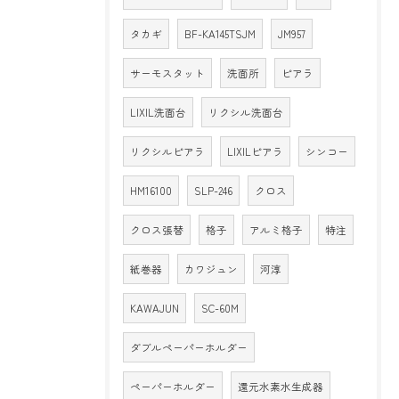
タカギ
BF-KA145TSJM
JM957
サーモスタット
洗面所
ピアラ
LIXIL洗面台
リクシル洗面台
リクシルピアラ
LIXILピアラ
シンコー
HM16100
SLP-246
クロス
クロス張替
格子
アルミ格子
特注
紙巻器
カワジュン
河淳
KAWAJUN
SC-60M
ダブルペーパーホルダー
ペーパーホルダー
還元水素水生成器