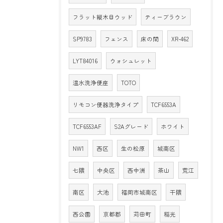
フラット縦木目ウッド
ティーブラウン
SP9783
フェンス
床の間
XR-462
LYT84016
ウォシュレット
温水洗浄便座
TOTO
リモコン便器洗浄タイプ
TCF6553A
TCF6553AF
S2Aグレード
ホワイト
NW1
西区
生の松原
城南区
七隈
中央区
西中洲
茶山
荒江
南区
大池
福岡市城南区
干隈
西公園
京都郡
苅田町
稲光