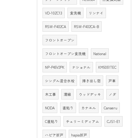
VD-10ZC13
食洗機
リンナイ
RSW-F402CA
RSW-F402CA-B
フロントオープン
フロントオープン食洗機
National
NP-P45V2PK
ナショナル
KM5051TEC
シングル混合水栓
掃き出し窓
戸車
木工事
濡縁
ウッドデッキ
ノダ
NODA
直貼り
カナエル
Canaeru
C直貼り
チェリーミディアム
CJS1-E1
ハピア折戸
hapia折戸