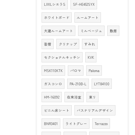
LIXILシエラS
SF-HE452SYX
ホワイトボード
ルームアート
大建ルームアート
ミルベージュ
敷居
沓摺
クリナップ
すみれ
セクショナルキッチン
KVK
MSK110KTK
パロマ
Paloma
ガスコンロ
PA-210B-L
LYT84100
HM-16092
在来浴室
東リ
ビニル床シート
バスナリアルデザイン
BNR3401
ライトグレー
Terrazzo