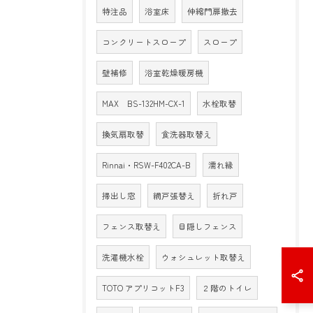
特注品
浴室床
伸縮門扉撤去
コンクリートスロープ
スロープ
壁補修
浴室乾燥暖房機
MAX BS-132HM-CX-1
水栓取替
換気扇取替
食洗器取替え
Rinnai・RSW-F402CA-B
濡れ縁
掃出し窓
網戸張替え
折れ戸
フェンス取替え
目隠しフェンス
洗濯機水栓
ウォシュレット取替え
TOTO アプリコットF3
２階のトイレ