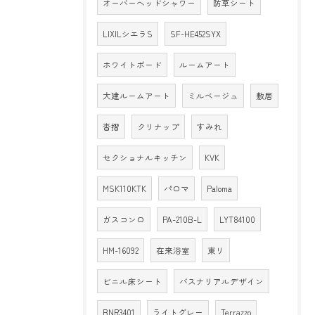
オーバーヘッドシャワー
防草シート
LIXILシエラS
SF-HE452SYX
ホワイトボード
ルームアート
大建ルームアート
ミルベージュ
敷居
沓摺
クリナップ
すみれ
セクショナルキッチン
KVK
MSK110KTK
パロマ
Paloma
ガスコンロ
PA-210B-L
LYT84100
HM-16092
在来浴室
東リ
ビニル床シート
バスナリアルデザイン
BNR3401
ライトグレー
Terrazzo