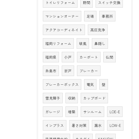
トイレリフォーム
野間
スイッチ交換
マンションオーナー
足場
事務所
アクアコーディネイト
高圧洗浄
福岡リフォーム
破風
鼻隠し
福岡県
小戸
カーポート
仏間
糸島市
折戸
ブレーカー
ブレーカーボックス
電気
壁
雪見障子
収納
カップボード
ガレージ
増築
サンルーム
LOE-E
インプラス
暑さ対策
漏水
LOW-E