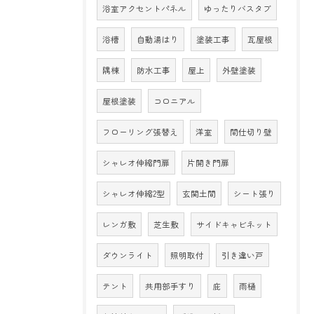
浴室アクセントパネル
ゆったりバスタブ
浴槽
自動湯はり
塗装工事
瓦屋根
隅棟
防水工事
屋上
外壁塗装
屋根塗装
コロニアル
フローリング張替え
洋室
間仕切り壁
シャレオ伸縮門扉
片開き門扉
シャレオ伸縮2型
玄関土間
シート張り
レンガ敷
芝生敷
サイドキャビネット
ダウンライト
照明取付
引き違い戸
テント
共用部手すり
庇
雨樋