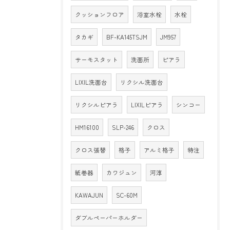
クッションフロア
浴室水栓
水栓
タカギ
BF-KA145TSJM
JM957
サーモスタット
洗面所
ピアラ
LIXIL洗面台
リクシル洗面台
リクシルピアラ
LIXILピアラ
シンコー
HM16100
SLP-246
クロス
クロス張替
格子
アルミ格子
特注
紙巻器
カワジュン
河淳
KAWAJUN
SC-60M
ダブルペーパーホルダー