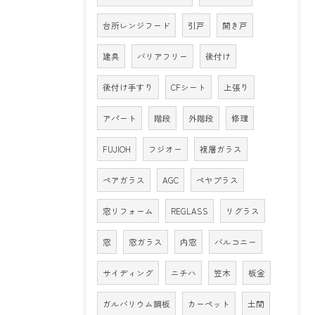
台所レンジフード
引戸
開き戸
建具
バリアフリー
後付け
後付け手すり
CFシート
上張り
アパート
階段
外階段
修理
FUJIOH
フジオー
複層ガラス
ペアガラス
AGC
ペヤプラス
窓リフォーム
REGLASS
リグラス
窓
窓ガラス
内窓
バルコニー
サイディング
ニチハ
笠木
板金
ガルバリウム鋼板
カーペット
土間