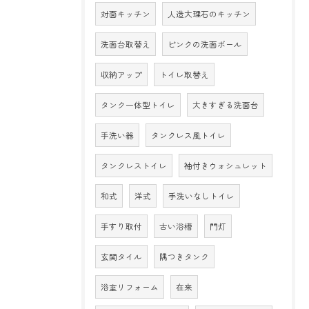
対面キッチン
人造大理石のキッチン
洗面台取替え
ピンクの洗面ボール
収納アップ
トイレ取替え
タンク一体型トイレ
大きすぎる洗面台
手洗い器
タンクレス風トイレ
タンクレストイレ
袖付きウォシュレット
和式
洋式
手洗いなしトイレ
手すり取付
古い浴槽
門灯
玄関タイル
隅つきタンク
浴室リフォーム
在来