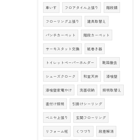
車いす
フロアタイル上張り
階段錆
フローリング上張り
建具取替え
パンチカーペット
階段カーペット
サーモスタット交換
紙巻き器
トイレットペーパーホルダー
靴箱撤去
シューズクローク
和室天井
漆喰壁
漆喰壁家電やけ
洗面収納
照明取替え
直付け照明
引掛けシーリング
ベニヤ上張り
玄関フローリング
リフォーム框
くつづり
段差解消