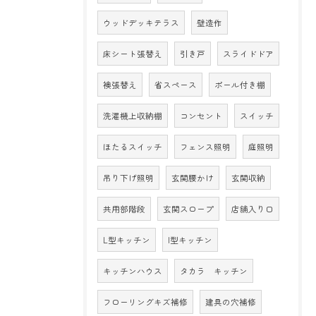
ウッドデッキテラス
壁造作
床シート張替え
引き戸
スライドドア
襖張替え
省スペース
ポール付き棚
洗濯機上収納棚
コンセント
スイッチ
ほたるスイッチ
フェンス照明
庭照明
吊り下げ照明
玄関腰かけ
玄関収納
共用部階段
玄関スロープ
店舗入り口
L型キッチン
I型キッチン
キッチンハウス
タカラ キッチン
フローリングキズ補修
建具の穴補修