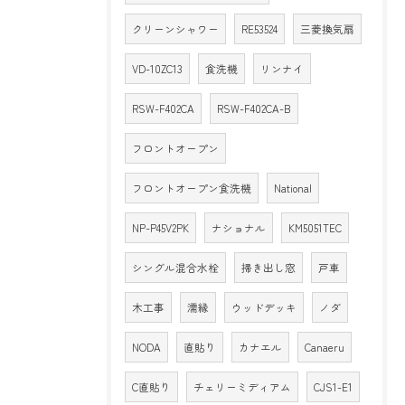
クリーンシャワー
RE53524
三菱換気扇
VD-10ZC13
食洗機
リンナイ
RSW-F402CA
RSW-F402CA-B
フロントオープン
フロントオープン食洗機
National
NP-P45V2PK
ナショナル
KM5051TEC
シングル混合水栓
掃き出し窓
戸車
木工事
濡縁
ウッドデッキ
ノダ
NODA
直貼り
カナエル
Canaeru
C直貼り
チェリーミディアム
CJS1-E1