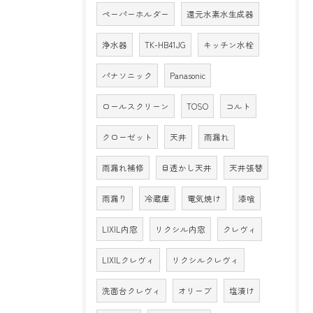
ペーパーホルダー
還元水素水生成器
浄水器
TK-HB41JG
キッチン水栓
パナソニック
Panasonic
ロールスクリーン
TOSO
コルト
クローゼット
天井
雨漏れ
雨漏れ補修
目透かし天井
天井張替
雨漏り
冷蔵庫
電気焼け
漆喰
LIXIL内窓
リクシル内窓
クレヴィ
LIXILクレヴィ
リクシルクレヴィ
洗面台クレヴィ
オリーブ
塩漬け