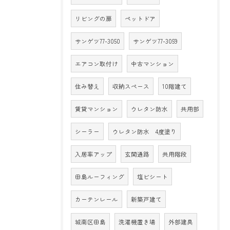
リビングの扉
ペットドア
サンゲツ77-3050
サンゲツ77-3059
エアコン取付け
中古マンション
住み替え
収納スペース
10階建て
賃貸マンション
ウレタン防水
共用部
シーラー
ウレタン防水 4度塗り
入居率アップ
玄関通路
共用階段
田島ルーフィング
塩ビシート
カーテンレール
新築戸建て
城南区田島
洗濯機置き場
外部建具