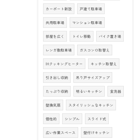
カーポート新設
戸建て駐車場
共用駐車場
マンション駐車場
部屋を広く
トイレ移動
バイク置き場
レンガ敷駐車場
ガスコンロ取替え
IHクッキングヒーター
キッチン取替え
引き出し収納
吊り戸サイズアップ
たっぷり収納
明るいキッチン
食洗器
壁換気扇
スタイリッシュなキッチン
個性的
シンプル
スライド式
広い作業スペース
壁付けキッチン