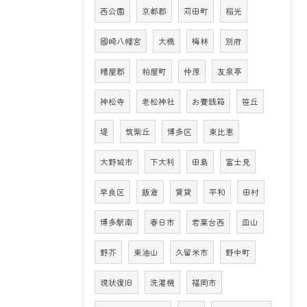
西公園
京都郡
苅田町
稲光
國崎八幡宮
大橋
梅林
別府
糟屋郡
粕屋町
仲原
友泉亭
神松寺
老松神社
お賽銭箱
笹丘
堤
筑紫丘
博多区
東比恵
大野城市
下大利
田島
富士見
早良区
飯倉
賃貸
平和
田村
博多駅南
春日市
若葉台西
皿山
野芥
東油山
久留米市
野中町
現状復旧
洗濯機
福岡市