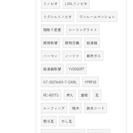
リノビオ
LIXILリノビオ
リクシルリノビオ
ワンルームマンション
間取り変更
シーリングライト
照明取替
照明交換
給湯器
ハーマン
ノーリツ
都市ガス
給湯器取替
YV2060RT
GT-2027AWX-T-DXBL
YPRF65
RC-B071S
押入
屋根
瓦
ルーフィング
桟木
防水シート
熨斗瓦
のし瓦