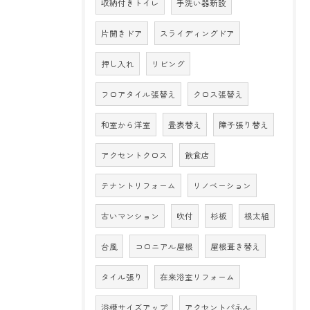
収納付きトイレ
手洗い器新設
片開きドア
スライディングドア
押し入れ
リビング
フロアタイル張替え
クロス張替え
和室から洋室
畳表替え
障子張り替え
アクセントクロス
飲食店
テナントリフォーム
リノベーション
古いマンション
吹付
杉板
根太組
台風
コロニアル屋根
屋根葺き替え
タイル張り
在来浴室リフォーム
浴槽サイズアップ
アクセントパネル