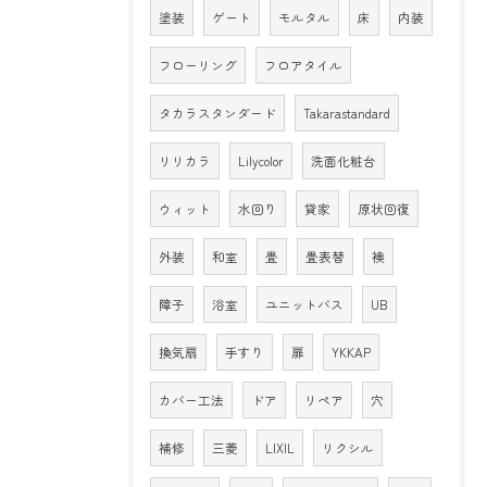
塗装
ゲート
モルタル
床
内装
フローリング
フロアタイル
タカラスタンダード
Takarastandard
リリカラ
Lilycolor
洗面化粧台
ウィット
水回り
貸家
原状回復
外装
和室
畳
畳表替
襖
障子
浴室
ユニットバス
UB
換気扇
手すり
扉
YKKAP
カバー工法
ドア
リペア
穴
補修
三菱
LIXIL
リクシル