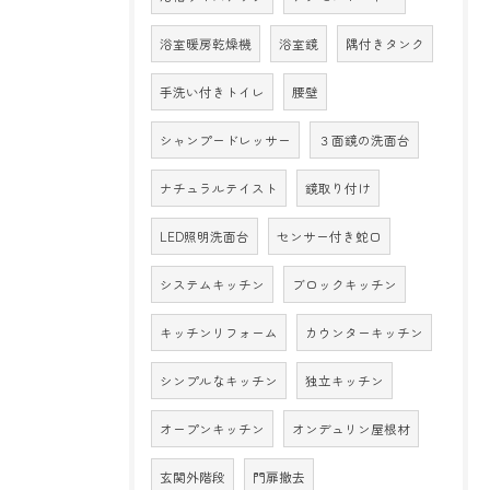
浴室暖房乾燥機
浴室鏡
隅付きタンク
手洗い付きトイレ
腰壁
シャンプードレッサー
３面鏡の洗面台
ナチュラルテイスト
鏡取り付け
LED照明洗面台
センサー付き蛇口
システムキッチン
ブロックキッチン
キッチンリフォーム
カウンターキッチン
シンプルなキッチン
独立キッチン
オープンキッチン
オンデュリン屋根材
玄関外階段
門扉撤去