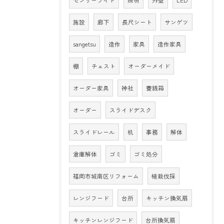
センサーライト
照明
外壁
LED
施設
廊下
長尺シート
サンゲツ
sangetsu
造作
家具
造作家具
棚
チェスト
オーダーメイド
オーダー家具
神社
賽銭箱
オーダー
スライドデスク
スライドレール
机
事務
解体
倉庫解体
ゴミ
ゴミ処分
福岡市城南区リフォーム
植栽伐採
レンジフード
台所
キッチン換気扇
キッチンレンジフード
台所換気扇