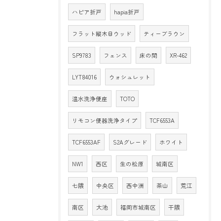
ハピア折戸
hapia折戸
フラット縦木目ウッド
ティーブラウン
SP9783
フェンス
床の間
XR-462
LYT84016
ウォシュレット
温水洗浄便座
TOTO
リモコン便器洗浄タイプ
TCF6553A
TCF6553AF
S2Aグレード
ホワイト
NW1
西区
生の松原
城南区
七隈
中央区
西中洲
茶山
荒江
南区
大池
福岡市城南区
干隈