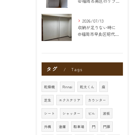
＠福岡市南区のリフォーム
2026/07/13
収納が足りない時に
@福岡市早良区昭代のリフォーム
タグ
Tags
乾燥機
Rinnai
乾太くん
庭
芝生
エクステリア
カウンター
シート
シャッター
ビル
波板
外構
倉庫
駐車場
門
門扉