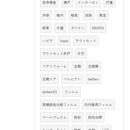
洗浄便座
網戸
インターホン
戸建
外部
植木
植栽
伐採
剪定
除草
大建
ダイケン
DAIKEN
ハピア
hapia
アウトセット
アウトセット吊戸
片引
ドアリフォーム
玄関
玄関扉
玄関ドア
ベルビアン
belbien
belbienEX
フィルム
高機能性化粧フィルム
内外装用フィルム
マールヴェラム
防犯
防犯対策