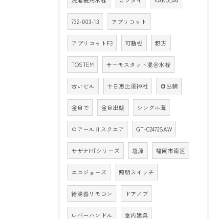
洗濯機用水栓
カクダイ
KAKUDAI
732-003-13
アプリコット
アプリコットF3
可動棚
野方
TOSTEM
サーモスタット混合水栓
古いビル
十日恵比須神社
目出鯛
金目で
金目出鯛
シングル葺
ロアールⅡスクエア
GT-C2472SAW
サザナHTシリーズ
塩原
福岡市南区
エコジョーズ
照明スイッチ
給湯器リモコン
ドアノブ
レバーハンドル
室内建具