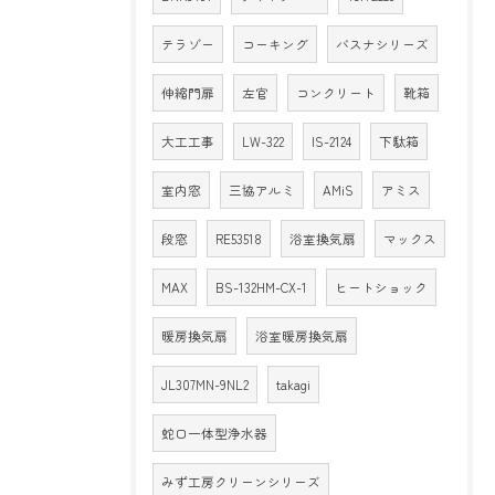
テラゾー
コーキング
バスナシリーズ
伸縮門扉
左官
コンクリート
靴箱
大工工事
LW-322
IS-2124
下駄箱
室内窓
三協アルミ
AMiS
アミス
段窓
RE53518
浴室換気扇
マックス
MAX
BS-132HM-CX-1
ヒートショック
暖房換気扇
浴室暖房換気扇
JL307MN-9NL2
takagi
蛇口一体型浄水器
みず工房クリーンシリーズ