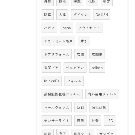
外部
植木
植栽
伐採
剪定
除草
大建
ダイケン
DAIKEN
ハピア
hapia
アウトセット
アウトセット吊戸
片引
ドアリフォーム
玄関
玄関扉
玄関ドア
ベルビアン
belbien
belbienEX
フィルム
高機能性化粧フィルム
内外装用フィルム
マールヴェラム
防犯
防犯対策
センサーライト
照明
外壁
LED
施設
廊下
長尺シート
サンゲツ