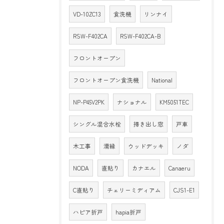
VD-10ZC13
食洗機
リンナイ
RSW-F402CA
RSW-F402CA-B
フロントオープン
フロントオープン食洗機
National
NP-P45V2PK
ナショナル
KM5051TEC
シングル混合水栓
掃き出し窓
戸車
木工事
濡縁
ウッドデッキ
ノダ
NODA
直貼り
カナエル
Canaeru
C直貼り
チェリーミディアム
CJS1-E1
ハピア折戸
hapia折戸