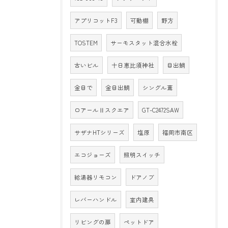
アプリコットF3
可動棚
野方
TOSTEM
サーモスタット混合水栓
古いビル
十日恵比須神社
目出鯛
金目で
金目出鯛
シングル葺
ロアールⅡスクエア
GT-C2472SAW
サザナHTシリーズ
塩原
福岡市南区
エコジョーズ
照明スイッチ
給湯器リモコン
ドアノブ
レバーハンドル
室内建具
リビングの扉
ペットドア