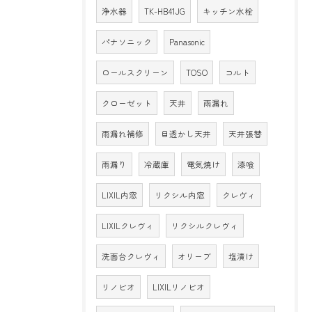
浄水器
TK-HB41JG
キッチン水栓
パナソニック
Panasonic
ロールスクリーン
TOSO
コルト
クローゼット
天井
雨漏れ
雨漏れ補修
目透かし天井
天井張替
雨漏り
冷蔵庫
電気焼け
漆喰
LIXIL内窓
リクシル内窓
クレヴィ
LIXILクレヴィ
リクシルクレヴィ
洗面台クレヴィ
オリーブ
塩漬け
リノビオ
LIXILリノビオ