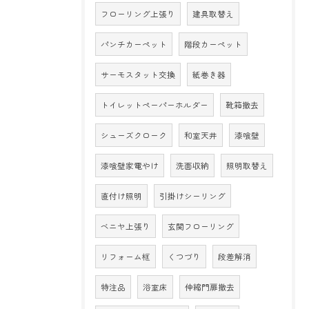
フローリング上張り
建具取替え
パンチカーペット
階段カーペット
サーモスタット交換
紙巻き器
トイレットペーパーホルダー
靴箱撤去
シューズクローク
和室天井
漆喰壁
漆喰壁家電やけ
洗面収納
照明取替え
直付け照明
引掛けシーリング
ベニヤ上張り
玄関フローリング
リフォーム框
くつづり
段差解消
特注品
浴室床
伸縮門扉撤去