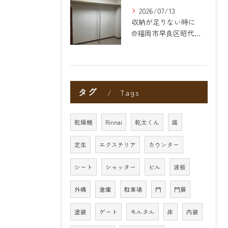
2026/07/13
収納が足りない時に
@福岡市早良区昭代のリフォーム
タグ
Tags
乾燥機
Rinnai
乾太くん
庭
芝生
エクステリア
カウンター
シート
シャッター
ビル
波板
外構
倉庫
駐車場
門
門扉
塗装
ゲート
モルタル
床
内装