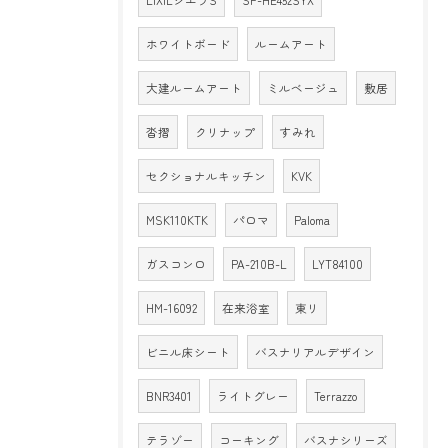
LIXILシエラS
SF-HE452SYX
ホワイトボード
ルームアート
大建ルームアート
ミルベージュ
敷居
沓摺
クリナップ
すみれ
セクショナルキッチン
KVK
MSK110KTK
パロマ
Paloma
ガスコンロ
PA-210B-L
LYT84100
HM-16092
在来浴室
東リ
ビニル床シート
バスナリアルデザイン
BNR3401
ライトグレー
Terrazzo
テラゾー
コーキング
バスナシリーズ