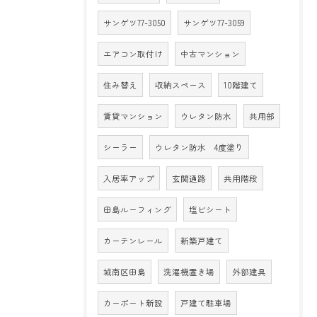
サンゲツ77-3050
サンゲツ77-3059
エアコン取付け
中古マンション
住み替え
収納スペース
10階建て
賃貸マンション
ウレタン防水
共用部
シーラー
ウレタン防水 4度塗り
入居率アップ
玄関通路
共用階段
田島ルーフィング
塩ビシート
カーテンレール
新築戸建て
城南区田島
洗濯機置き場
外部建具
カーポート新設
戸建て駐車場