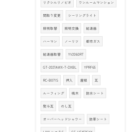
リクシルリノビオ
ワンルームマンション
間取り変更
シーリングライト
照明取替
照明交換
給湯器
ハーマン
ノーリツ
都市ガス
給湯器取替
YV2060RT
GT-2027AWX-T-DXBL
YPRF65
RC-B071S
押入
屋根
瓦
ルーフィング
桟木
防水シート
熨斗瓦
のし瓦
オーバーヘッドシャワー
防草シート