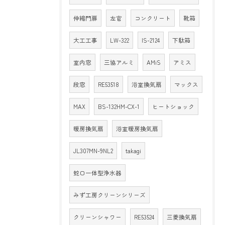
伸縮門扉
左官
コンクリート
靴箱
大工工事
LW-322
IS-2124
下駄箱
室内窓
三協アルミ
AMiS
アミス
段窓
RE53518
浴室換気扇
マックス
MAX
BS-132HM-CX-1
ヒートショック
暖房換気扇
浴室暖房換気扇
JL307MN-9NL2
takagi
蛇口一体型浄水器
みず工房クリーンシリーズ
クリーンシャワー
RE53524
三菱換気扇