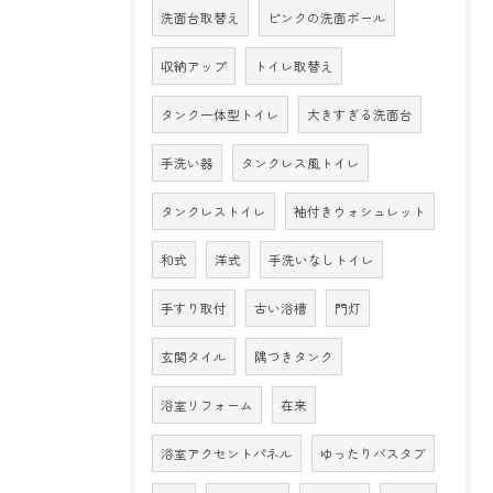
洗面台取替え
ピンクの洗面ボール
収納アップ
トイレ取替え
タンク一体型トイレ
大きすぎる洗面台
手洗い器
タンクレス風トイレ
タンクレストイレ
袖付きウォシュレット
和式
洋式
手洗いなしトイレ
手すり取付
古い浴槽
門灯
玄関タイル
隅つきタンク
浴室リフォーム
在来
浴室アクセントパネル
ゆったりバスタブ