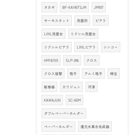
タカギ
BF-KA145TSJM
JM957
サーモスタット
洗面所
ピアラ
LIXIL洗面台
リクシル洗面台
リクシルピアラ
LIXILピアラ
シンコー
HM16100
SLP-246
クロス
クロス張替
格子
アルミ格子
特注
紙巻器
カワジュン
河淳
KAWAJUN
SC-60M
ダブルペーパーホルダー
ペーパーホルダー
還元水素水生成器