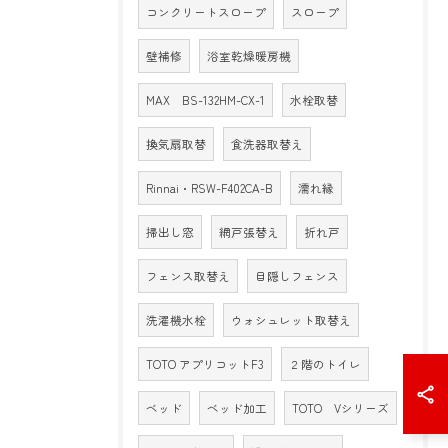
コンクリートスロープ
スロープ
壁補修
浴室乾燥暖房機
MAX BS-132HM-CX-1
水栓取替
換気扇取替
食洗器取替え
Rinnai・RSW-F402CA-B
濡れ縁
掃出し窓
網戸張替え
折れ戸
フェンス取替え
目隠しフェンス
洗濯機水栓
ウォシュレット取替え
TOTO アプリコットF3
２階のトイレ
ベッド
ベッド加工
TOTO Vシリーズ