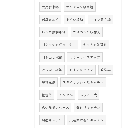
共用駐車場
マンション駐車場
部屋を広く
トイレ移動
バイク置き場
レンガ敷駐車場
ガスコンロ取替え
IHクッキングヒーター
キッチン取替え
引き出し収納
吊り戸サイズアップ
たっぷり収納
明るいキッチン
食洗器
壁換気扇
スタイリッシュなキッチン
個性的
シンプル
スライド式
広い作業スペース
壁付けキッチン
対面キッチン
人造大理石のキッチン