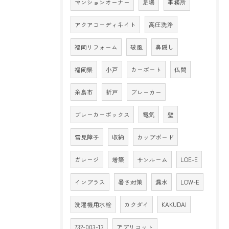
マンションオーナー
足場
事務所
アクアコーディネイト
高圧洗浄
福岡リフォーム
破風
鼻隠し
福岡県
小戸
カーポート
仏間
糸島市
折戸
ブレーカー
ブレーカーボックス
電気
壁
雪見障子
収納
カップボード
ガレージ
増築
サンルーム
LOE-E
インプラス
暑さ対策
漏水
LOW-E
洗濯機用水栓
カクダイ
KAKUDAI
732-003-13
アプリコット