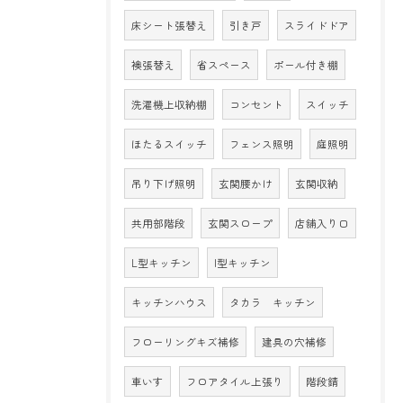
床シート張替え
引き戸
スライドドア
襖張替え
省スペース
ポール付き棚
洗濯機上収納棚
コンセント
スイッチ
ほたるスイッチ
フェンス照明
庭照明
吊り下げ照明
玄関腰かけ
玄関収納
共用部階段
玄関スロープ
店舗入り口
L型キッチン
I型キッチン
キッチンハウス
タカラ キッチン
フローリングキズ補修
建具の穴補修
車いす
フロアタイル上張り
階段錆