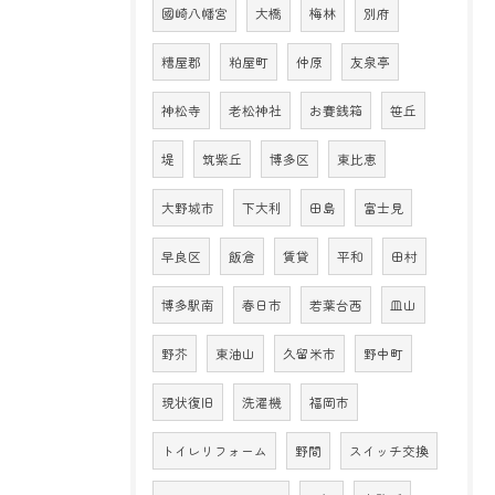
國崎八幡宮
大橋
梅林
別府
糟屋郡
粕屋町
仲原
友泉亭
神松寺
老松神社
お賽銭箱
笹丘
堤
筑紫丘
博多区
東比恵
大野城市
下大利
田島
富士見
早良区
飯倉
賃貸
平和
田村
博多駅南
春日市
若葉台西
皿山
野芥
東油山
久留米市
野中町
現状復旧
洗濯機
福岡市
トイレリフォーム
野間
スイッチ交換