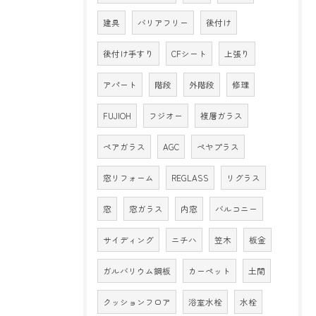
建具
バリアフリー
後付け
後付け手すり
CFシート
上張り
アパート
階段
外階段
修理
FUJIOH
フジオー
複層ガラス
ペアガラス
AGC
ペヤプラス
窓リフォーム
REGLASS
リグラス
窓
窓ガラス
内窓
バルコニー
サイディング
ニチハ
笠木
板金
ガルバリウム鋼板
カーペット
土間
クッションフロア
浴室水栓
水栓