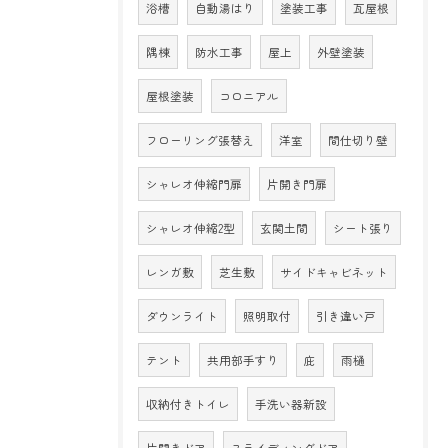
浴槽
自動湯はり
塗装工事
瓦屋根
隅棟
防水工事
屋上
外壁塗装
屋根塗装
コロニアル
フローリング張替え
洋室
間仕切り壁
シャレオ伸縮門扉
片開き門扉
シャレオ伸縮2型
玄関土間
シート張り
レンガ敷
芝生敷
サイドキャビネット
ダウンライト
照明取付
引き違い戸
テント
共用部手すり
庇
雨樋
収納付きトイレ
手洗い器新設