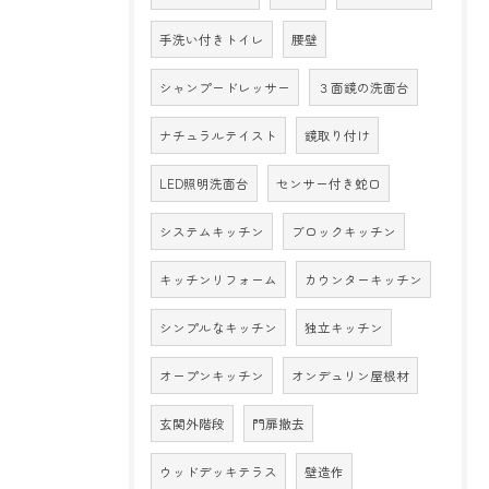
手洗い付きトイレ
腰壁
シャンプードレッサー
３面鏡の洗面台
ナチュラルテイスト
鏡取り付け
LED照明洗面台
センサー付き蛇口
システムキッチン
ブロックキッチン
キッチンリフォーム
カウンターキッチン
シンプルなキッチン
独立キッチン
オープンキッチン
オンデュリン屋根材
玄関外階段
門扉撤去
ウッドデッキテラス
壁造作