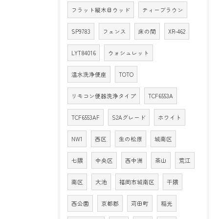
フラット縦木目ウッド
ティーブラウン
SP9783
フェンス
床の間
XR-462
LYT84016
ウォシュレット
温水洗浄便座
TOTO
リモコン便器洗浄タイプ
TCF6553A
TCF6553AF
S2Aグレード
ホワイト
NW1
西区
生の松原
城南区
七隈
中央区
西中洲
茶山
荒江
南区
大池
福岡市城南区
干隈
西公園
京都郡
苅田町
稲光