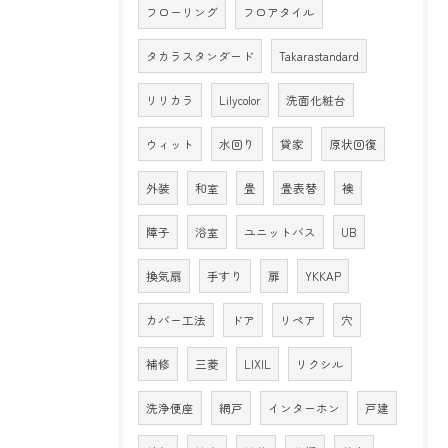
フローリング
フロアタイル
タカラスタンダード
Takarastandard
リリカラ
Lilycolor
洗面化粧台
ウィット
水回り
貸家
原状回復
外装
和室
畳
畳表替
襖
障子
浴室
ユニットバス
UB
換気扇
手すり
扉
YKKAP
カバー工法
ドア
リペア
穴
補修
三菱
LIXIL
リクシル
洗浄便座
網戸
インターホン
戸建