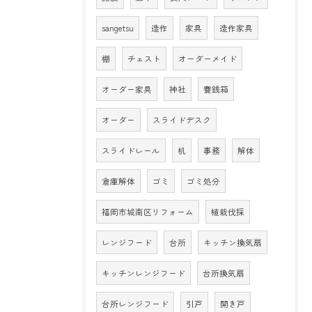
sangetsu
造作
家具
造作家具
棚
チェスト
オーダーメイド
オーダー家具
神社
賽銭箱
オーダー
スライドデスク
スライドレール
机
事務
解体
倉庫解体
ゴミ
ゴミ処分
福岡市城南区リフォーム
植栽伐採
レンジフード
台所
キッチン換気扇
キッチンレンジフード
台所換気扇
台所レンジフード
引戸
開き戸