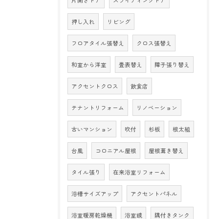
片開きドア
スライディングドア
押し入れ
リビング
フロアタイル張替え
クロス張替え
和室から洋室
畳表替え
障子張り替え
アクセントクロス
飲食店
テナントリフォーム
リノベーション
古いマンション
吹付
杉板
根太組
台風
コロニアル屋根
屋根葺き替え
タイル張り
在来浴室リフォーム
浴槽サイズアップ
アクセントパネル
浴室暖房乾燥機
浴室鏡
隅付きタンク