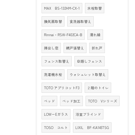
MAX BS-132HM-CX-1
水栓取替
換気扇取替
食洗器取替え
Rinnai・RSW-F402CA-B
濡れ縁
掃出し窓
網戸張替え
折れ戸
フェンス取替え
目隠しフェンス
洗濯機水栓
ウォシュレット取替え
TOTO アプリコットF3
２階のトイレ
ベッド
ベッド加工
TOTO Vシリーズ
LOW－Eガラス
浴室ブラインド
TOSO コルト
LIXIL BF-KA145TSG