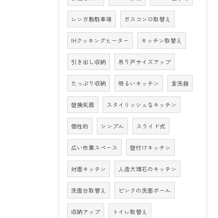
レンガ敷駐車場
ガスコンロ取替え
IHクッキングヒーター
キッチン取替え
引き出し収納
吊り戸サイズアップ
たっぷり収納
明るいキッチン
食洗器
壁換気扇
スタイリッシュなキッチン
個性的
シンプル
スライド式
広い作業スペース
壁付けキッチン
対面キッチン
人造大理石のキッチン
洗面台取替え
ピンクの洗面ボール
収納アップ
トイレ取替え