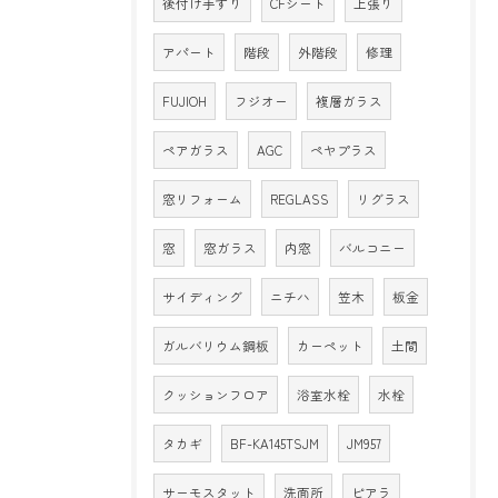
後付け手すり
CFシート
上張り
アパート
階段
外階段
修理
FUJIOH
フジオー
複層ガラス
ペアガラス
AGC
ペヤプラス
窓リフォーム
REGLASS
リグラス
窓
窓ガラス
内窓
バルコニー
サイディング
ニチハ
笠木
板金
ガルバリウム鋼板
カーペット
土間
クッションフロア
浴室水栓
水栓
タカギ
BF-KA145TSJM
JM957
サーモスタット
洗面所
ピアラ