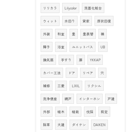
リリカラ
Lilycolor
洗面化粧台
ウィット
水回り
貸家
原状回復
外装
和室
畳
畳表替
襖
障子
浴室
ユニットバス
UB
換気扇
手すり
扉
YKKAP
カバー工法
ドア
リペア
穴
補修
三菱
LIXIL
リクシル
洗浄便座
網戸
インターホン
戸建
外部
植木
植栽
伐採
剪定
除草
大建
ダイケン
DAIKEN