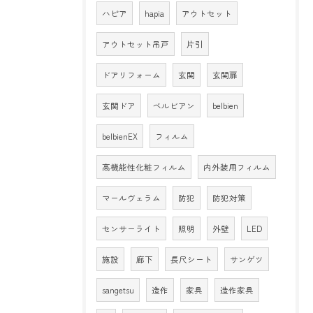
ハピア
hapia
アウトセット
アウトセット吊戸
片引
ドアリフォーム
玄関
玄関扉
玄関ドア
ベルビアン
belbien
belbienEX
フィルム
高機能性化粧フィルム
内外装用フィルム
マールヴェラム
防犯
防犯対策
センサーライト
照明
外壁
LED
施設
廊下
長尺シート
サンゲツ
sangetsu
造作
家具
造作家具