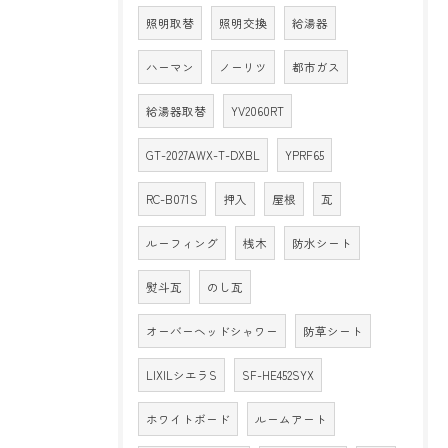
照明取替
照明交換
給湯器
ハーマン
ノーリツ
都市ガス
給湯器取替
YV2060RT
GT-2027AWX-T-DXBL
YPRF65
RC-B071S
押入
屋根
瓦
ルーフィング
桟木
防水シート
熨斗瓦
のし瓦
オーバーヘッドシャワー
防草シート
LIXILシエラS
SF-HE452SYX
ホワイトボード
ルームアート