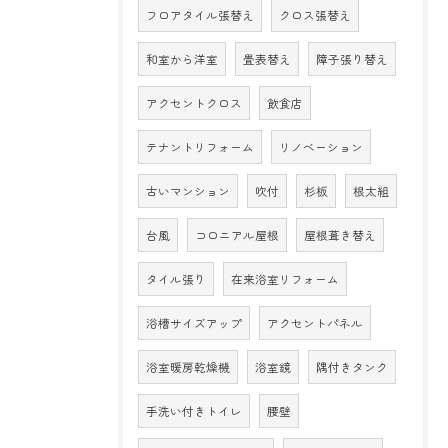
フロアタイル張替え
クロス張替え
和室から洋室
畳表替え
障子張り替え
アクセントクロス
飲食店
テナントリフォーム
リノベーション
古いマンション
吹付
杉板
根太組
台風
コロニアル屋根
屋根葺き替え
タイル張り
在来浴室リフォーム
浴槽サイズアップ
アクセントパネル
浴室暖房乾燥機
浴室鏡
隅付きタンク
手洗い付きトイレ
腰壁