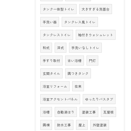
タンク一体型トイレ
大きすぎる洗面台
手洗い器
タンクレス風トイレ
タンクレストイレ
袖付きウォシュレット
和式
洋式
手洗いなしトイレ
手すり取付
古い浴槽
門灯
玄関タイル
隅つきタンク
浴室リフォーム
在来
浴室アクセントパネル
ゆったりバスタブ
浴槽
自動湯はり
塗装工事
瓦屋根
隅棟
防水工事
屋上
外壁塗装