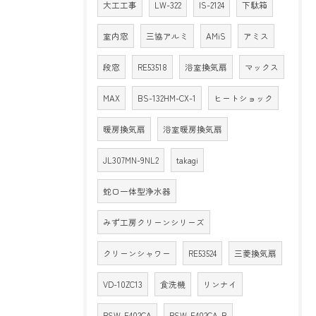
大工工事
LW-322
IS-2124
下駄箱
室内窓
三協アルミ
AMiS
アミス
段窓
RE53518
浴室換気扇
マックス
MAX
BS-132HM-CX-1
ヒートショック
暖房換気扇
浴室暖房換気扇
JL307MN-9NL2
takagi
蛇口一体型浄水器
みず工房クリーンシリーズ
クリーンシャワー
RE53524
三菱換気扇
VD-10ZC13
食洗機
リンナイ
RSW-F402CA
RSW-F402CA-B