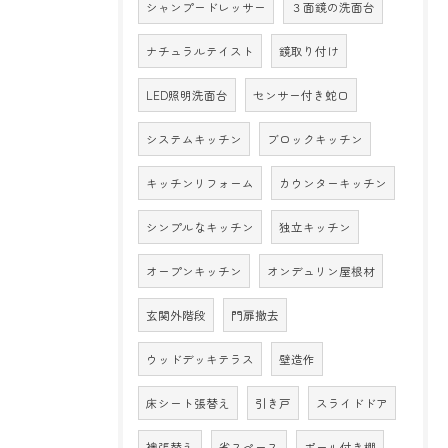
シャンプードレッサー
３面鏡の洗面台
ナチュラルテイスト
鏡取り付け
LED照明洗面台
センサー付き蛇口
システムキッチン
ブロックキッチン
キッチンリフォーム
カウンターキッチン
シンプルなキッチン
独立キッチン
オープンキッチン
オンデュリン屋根材
玄関外階段
門扉撤去
ウッドデッキテラス
壁造作
床シート張替え
引き戸
スライドドア
襖張替え
省スペース
ポール付き棚