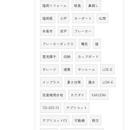
福岡リフォーム
破風
鼻隠し
福岡県
小戸
カーポート
仏間
糸島市
折戸
ブレーカー
ブレーカーボックス
電気
壁
雪見障子
収納
カップボード
ガレージ
増築
サンルーム
LOE-E
インプラス
暑さ対策
漏水
LOW-E
洗濯機用水栓
カクダイ
KAKUDAI
732-003-13
アプリコット
アプリコットF3
可動棚
野方