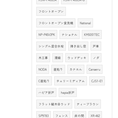
フロントオープン
フロントオープン食洗機
National
NP-P45V2PK
ナショナル
KM5051TEC
シングル混合水栓
掃き出し窓
戸車
木工事
濡縁
ウッドデッキ
ノダ
NODA
直貼り
カナエル
Canaeru
C直貼り
チェリーミディアム
CJS1-E1
ハピア折戸
hapia折戸
フラット縦木目ウッド
ティーブラウン
SP9783
フェンス
床の間
XR-462