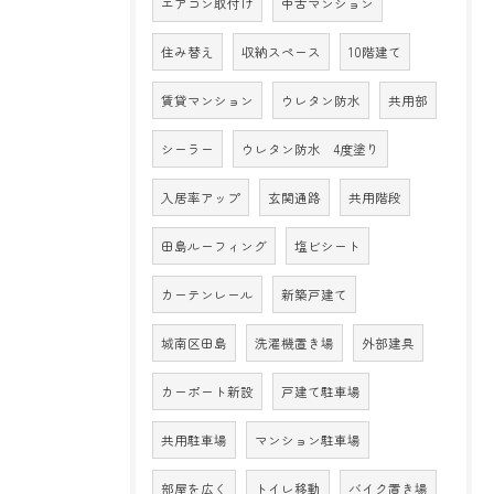
エアコン取付け
中古マンション
住み替え
収納スペース
10階建て
賃貸マンション
ウレタン防水
共用部
シーラー
ウレタン防水 4度塗り
入居率アップ
玄関通路
共用階段
田島ルーフィング
塩ビシート
カーテンレール
新築戸建て
城南区田島
洗濯機置き場
外部建具
カーポート新設
戸建て駐車場
共用駐車場
マンション駐車場
部屋を広く
トイレ移動
バイク置き場