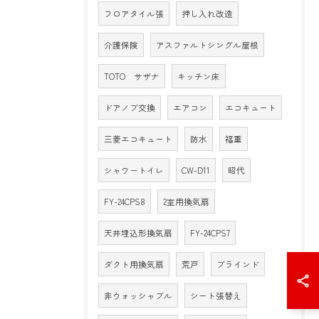
フロアタイル張
押し入れ改造
介護保険
アスファルトシングル屋根
TOTO サザナ
キッチン床
ドアノブ交換
エアコン
エコキュート
三菱エコキュート
防水
福重
シャワートイレ
CW-D11
昭代
FY-24CPS8
2室用換気扇
天井埋込形換気扇
FY-24CPS7
ダクト用換気扇
荒戸
ブラインド
非ウォッシャブル
シート張替え