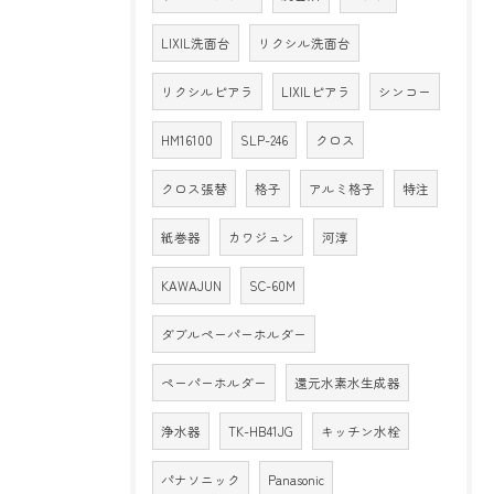
LIXIL洗面台
リクシル洗面台
リクシルピアラ
LIXILピアラ
シンコー
HM16100
SLP-246
クロス
クロス張替
格子
アルミ格子
特注
紙巻器
カワジュン
河淳
KAWAJUN
SC-60M
ダブルペーパーホルダー
ペーパーホルダー
還元水素水生成器
浄水器
TK-HB41JG
キッチン水栓
パナソニック
Panasonic