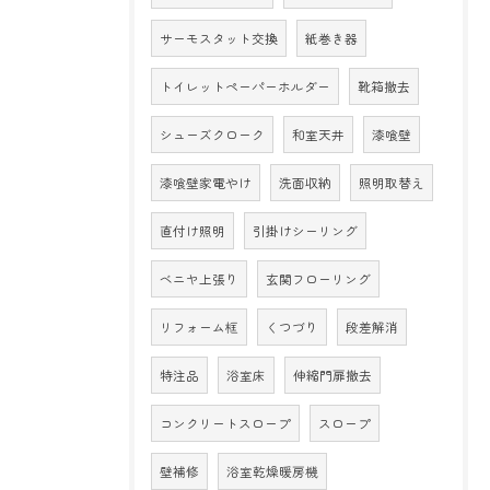
サーモスタット交換
紙巻き器
トイレットペーパーホルダー
靴箱撤去
シューズクローク
和室天井
漆喰壁
漆喰壁家電やけ
洗面収納
照明取替え
直付け照明
引掛けシーリング
ベニヤ上張り
玄関フローリング
リフォーム框
くつづり
段差解消
特注品
浴室床
伸縮門扉撤去
コンクリートスロープ
スロープ
壁補修
浴室乾燥暖房機