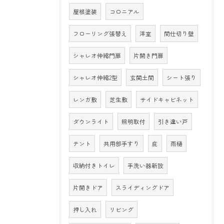
屋根塗装
コロニアル
フローリング張替え
洋室
間仕切り壁
シャレオ伸縮門扉
片開き門扉
シャレオ伸縮2型
玄関土間
シート張り
レンガ敷
芝生敷
サイドキャビネット
ダウンライト
照明取付
引き違い戸
テント
共用部手すり
庇
雨樋
収納付きトイレ
手洗い器新設
片開きドア
スライディングドア
押し入れ
リビング