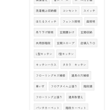
洗濯機上収納棚
コンセント
スイッチ
ほたるスイッチ
フェンス照明
庭照明
吊り下げ照明
玄関腰かけ
玄関収納
共用部階段
玄関スロープ
店舗入り口
L型キッチン
I型キッチン
キッチンハウス
タカラ キッチン
フローリングキズ補修
建具の穴補修
車いす
フロアタイル上張り
階段錆
フローリング上張り
建具取替え
パンチカーペット
階段カーペット