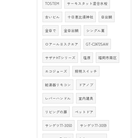
TOSTEM
サーモスタット混合水栓
古いビル
十日恵比須神社
目出鯛
金目で
金目出鯛
シングル葺
ロアールⅡスクエア
GT-C2472SAW
サザナHTシリーズ
塩原
福岡市南区
エコジョーズ
照明スイッチ
給湯器リモコン
ドアノブ
レバーハンドル
室内建具
リビングの扉
ペットドア
サンゲツ77-3050
サンゲツ77-3059