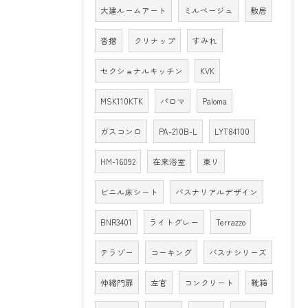
大建ルームアート
ミルベージュ
敷居
沓摺
クリナップ
すみれ
セクショナルキッチン
KVK
MSK110KTK
パロマ
Paloma
ガスコンロ
PA-210B-L
LYT84100
HM-16092
在来浴室
東リ
ビニル床シート
バスナリアルデザイン
BNR3401
ライトグレー
Terrazzo
テラゾー
コーキング
バスナシリーズ
伸縮門扉
左官
コンクリート
靴箱