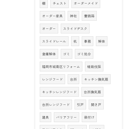
棚
チェスト
オーダーメイド
オーダー家具
神社
賽銭箱
オーダー
スライドデスク
スライドレール
机
事務
解体
倉庫解体
ゴミ
ゴミ処分
福岡市城南区リフォーム
植栽伐採
レンジフード
台所
キッチン換気扇
キッチンレンジフード
台所換気扇
台所レンジフード
引戸
開き戸
建具
バリアフリー
後付け