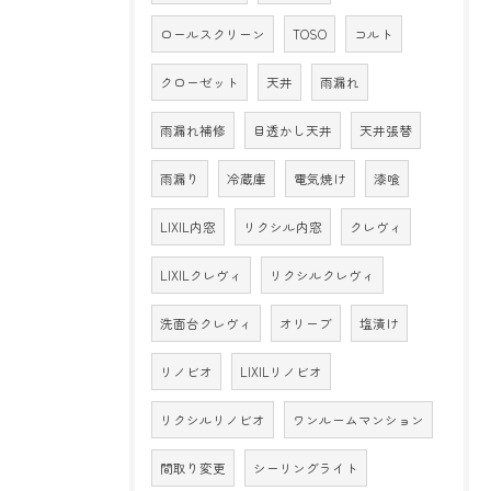
ロールスクリーン
TOSO
コルト
クローゼット
天井
雨漏れ
雨漏れ補修
目透かし天井
天井張替
雨漏り
冷蔵庫
電気焼け
漆喰
LIXIL内窓
リクシル内窓
クレヴィ
LIXILクレヴィ
リクシルクレヴィ
洗面台クレヴィ
オリーブ
塩漬け
リノビオ
LIXILリノビオ
リクシルリノビオ
ワンルームマンション
間取り変更
シーリングライト