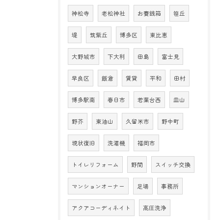
神松寺
老松神社
お賽銭箱
笹丘
堤
筑紫丘
博多区
東比恵
大野城市
下大利
田島
富士見
早良区
飯倉
賃貸
平和
田村
博多駅南
春日市
若葉台西
皿山
野芥
東油山
久留米市
野中町
現状復旧
洗濯機
福岡市
トイレリフォーム
野間
スイッチ交換
マンションオーナー
足場
事務所
アクアコーディネイト
高圧洗浄