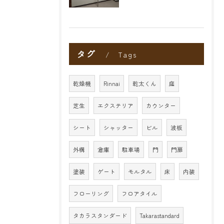
タグ
Tags
乾燥機
Rinnai
乾太くん
庭
芝生
エクステリア
カウンター
シート
シャッター
ビル
波板
外構
倉庫
駐車場
門
門扉
塗装
ゲート
モルタル
床
内装
フローリング
フロアタイル
タカラスタンダード
Takarastandard