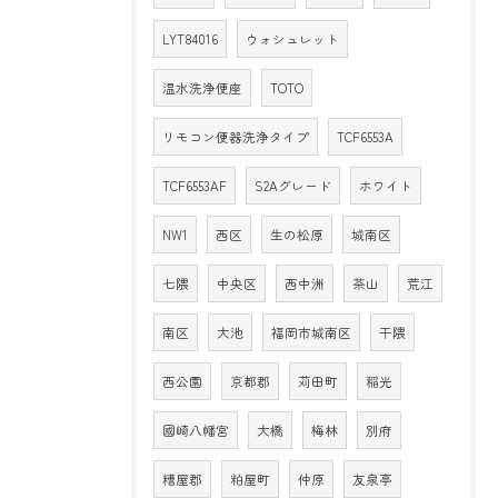
LYT84016
ウォシュレット
温水洗浄便座
TOTO
リモコン便器洗浄タイプ
TCF6553A
TCF6553AF
S2Aグレード
ホワイト
NW1
西区
生の松原
城南区
七隈
中央区
西中洲
茶山
荒江
南区
大池
福岡市城南区
干隈
西公園
京都郡
苅田町
稲光
國崎八幡宮
大橋
梅林
別府
糟屋郡
粕屋町
仲原
友泉亭